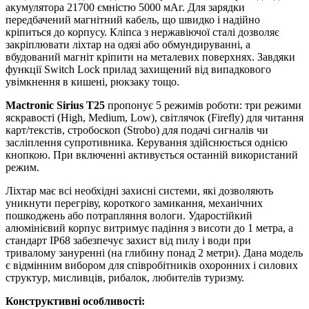
акумулятора 21700 ємністю 5000 мАг. Для зарядки
передбачений магнітний кабель, що швидко і надійно
кріпиться до корпусу. Кліпса з нержавіючої сталі дозволяє
закріплювати ліхтар на одязі або обмундируванні, а
вбудований магніт кріпити на металевих поверхнях. Завдяки
функції Switch Lock прилад захищений від випадкового
увімкнення в кишені, рюкзаку тощо.
Mactronic Sirius Т25
пропонує 5 режимів роботи: три режими
яскравості (High, Medium, Low), світлячок (Firefly) для читання
карт/текстів, стробоскоп (Strobo) для подачі сигналів чи
засліплення супротивника. Керування здійснюється однією
кнопкою. При включенні активується останній використаний
режим.
Ліхтар має всі необхідні захисні системи, які дозволяють
уникнути перегріву, короткого замикання, механічних
пошкоджень або потрапляння вологи. Ударостійкий
алюмінієвий корпус витримує падіння з висоти до 1 метра, а
стандарт IP68 забезпечує захист від пилу і води при
тривалому зануренні (на глибину понад 2 метри). Дана модель
є відмінним вибором для співробітників охоронних і силових
структур, мисливців, рибалок, любителів туризму.
Конструктивні особливості: