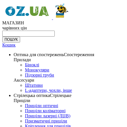
МАГАЗИН
чарівних цін
Кошик
Оптика для спостережень
Спостереження
Прилади
Біноклі
Монокуляри
Підзорні труби
Аксесуари
Штативи
L-адаптери, чохли, інше
Стрілецька оптика
Стрілецьке
Приціли
Приціли оптичні
Приціли коліматорні
Приціли лазерні (ЛЦВ)
Призматичні приціли
Кріплення для прицілів