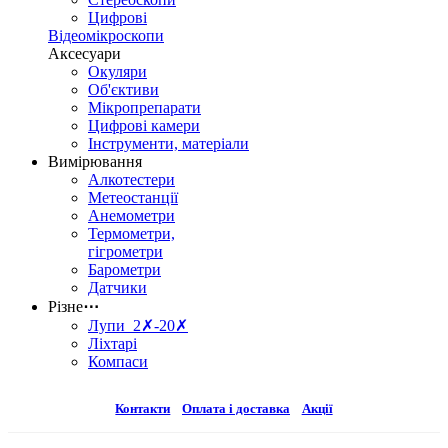
Цифрові
Відеомікроскопи
Аксесуари
Окуляри
Об'єктиви
Мікропрепарати
Цифрові камери
Інструменти, матеріали
Вимірювання
Алкотестери
Метеостанції
Анемометри
Термометри,
гігрометри
Барометри
Датчики
Різне
⋯
Лупи 2✗-20✗
Ліхтарі
Компаси
Контакти
Оплата і доставка
Акції