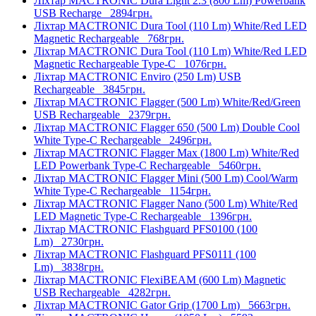
Ліхтар MACTRONIC Dura Light 2.3 (800 Lm) Powerbank
USB Recharge
2894грн.
Ліхтар MACTRONIC Dura Tool (110 Lm) White/Red LED
Magnetic Rechargeable
768грн.
Ліхтар MACTRONIC Dura Tool (110 Lm) White/Red LED
Magnetic Rechargeable Type-C
1076грн.
Ліхтар MACTRONIC Enviro (250 Lm) USB
Rechargeable
3845грн.
Ліхтар MACTRONIC Flagger (500 Lm) White/Red/Green
USB Rechargeable
2379грн.
Ліхтар MACTRONIC Flagger 650 (500 Lm) Double Cool
White Type-C Rechargeable
2496грн.
Ліхтар MACTRONIC Flagger Max (1800 Lm) White/Red
LED Powerbank Type-C Rechargeable
5460грн.
Ліхтар MACTRONIC Flagger Mini (500 Lm) Cool/Warm
White Type-C Rechargeable
1154грн.
Ліхтар MACTRONIC Flagger Nano (500 Lm) White/Red
LED Magnetic Type-C Rechargeable
1396грн.
Ліхтар MACTRONIC Flashguard PFS0100 (100
Lm)
2730грн.
Ліхтар MACTRONIC Flashguard PFS0111 (100
Lm)
3838грн.
Ліхтар MACTRONIC FlexiBEAM (600 Lm) Magnetic
USB Rechargeable
4282грн.
Ліхтар MACTRONIC Gator Grip (1700 Lm)
5663грн.