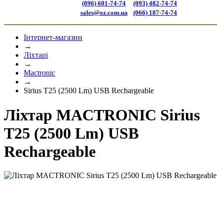
(096) 601-74-74
(093) 482-74-74
sales@oz.com.ua
(066) 187-74-74
Інтернет-магазин
→
Ліхтарі
→
Mactronic
→
Sirius T25 (2500 Lm) USB Rechargeable
Ліхтар MACTRONIC Sirius
T25 (2500 Lm) USB
Rechargeable