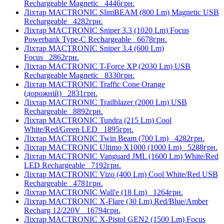
Rechargeable Magnetic
4446грн.
Ліхтар MACTRONIC SlimBEAM (800 Lm) Magnetic USB
Rechargeable
4282грн.
Ліхтар MACTRONIC Sniper 3.3 (1020 Lm) Focus
Powerbank Type-C Rechargeable
6678грн.
Ліхтар MACTRONIC Sniper 3.4 (600 Lm)
Focus
2862грн.
Ліхтар MACTRONIC T-Force XP (2030 Lm) USB
Rechargeable Magnetic
8330грн.
Ліхтар MACTRONIC Traffic Cone Orange
(дорожній)
2831грн.
Ліхтар MACTRONIC Trailblazer (2000 Lm) USB
Rechargeable
8892грн.
Ліхтар MACTRONIC Tundra (215 Lm) Cool
White/Red/Green LED
1895грн.
Ліхтар MACTRONIC Twin Beam (700 Lm)
4282грн.
Ліхтар MACTRONIC Ultimo X1000 (1000 Lm)
5288грн.
Ліхтар MACTRONIC Vanguard JML (1600 Lm) White/Red
LED Rechargeable
7192грн.
Ліхтар MACTRONIC Vizo (400 Lm) Cool White/Red USB
Rechargeable
4781грн.
Ліхтар MACTRONIC Wall'e (18 Lm)
1264грн.
Ліхтар MACTRONIC X-Flare (30 Lm) Red/Blue/Amber
Recharg 12/220V
16794грн.
Ліхтар MACTRONIC X-Pistol GEN2 (1500 Lm) Focus