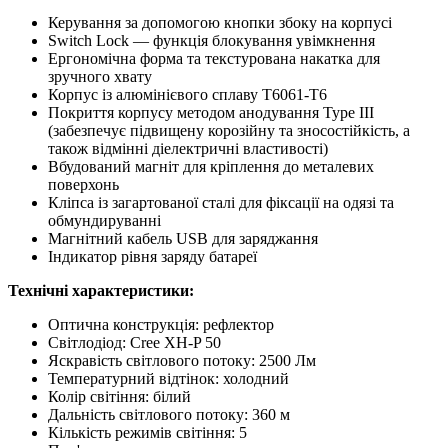
Керування за допомогою кнопки збоку на корпусі
Switch Lock — функція блокування увімкнення
Ергономічна форма та текстурована накатка для
зручного хвату
Корпус із алюмінієвого сплаву T6061-T6
Покриття корпусу методом анодування Type III
(забезпечує підвищену корозійну та зносостійкість, а
також відмінні діелектричні властивості)
Вбудований магніт для кріплення до металевих
поверхонь
Кліпса із загартованої сталі для фіксації на одязі та
обмундируванні
Магнітний кабель USB для заряджання
Індикатор рівня заряду батареї
Технічні характеристики:
Оптична конструкція: рефлектор
Світлодіод: Cree XH-P 50
Яскравість світлового потоку: 2500 Лм
Температурний відтінок: холодний
Колір світіння: білий
Дальність світлового потоку: 360 м
Кількість режимів світіння: 5