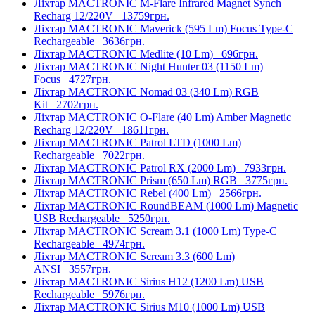
Ліхтар MACTRONIC M-Flare Infrared Magnet Synch
Recharg 12/220V
13759грн.
Ліхтар MACTRONIC Maverick (595 Lm) Focus Type-C
Rechargeable
3636грн.
Ліхтар MACTRONIC Medlite (10 Lm)
696грн.
Ліхтар MACTRONIC Night Hunter 03 (1150 Lm)
Focus
4727грн.
Ліхтар MACTRONIC Nomad 03 (340 Lm) RGB
Kit
2702грн.
Ліхтар MACTRONIC O-Flare (40 Lm) Amber Magnetic
Recharg 12/220V
18611грн.
Ліхтар MACTRONIC Patrol LTD (1000 Lm)
Rechargeable
7022грн.
Ліхтар MACTRONIC Patrol RX (2000 Lm)
7933грн.
Ліхтар MACTRONIC Prism (650 Lm) RGB
3775грн.
Ліхтар MACTRONIC Rebel (400 Lm)
2566грн.
Ліхтар MACTRONIC RoundBEAM (1000 Lm) Magnetic
USB Rechargeable
5250грн.
Ліхтар MACTRONIC Scream 3.1 (1000 Lm) Type-C
Rechargeable
4974грн.
Ліхтар MACTRONIC Scream 3.3 (600 Lm)
ANSI
3557грн.
Ліхтар MACTRONIC Sirius H12 (1200 Lm) USB
Rechargeable
5976грн.
Ліхтар MACTRONIC Sirius M10 (1000 Lm) USB