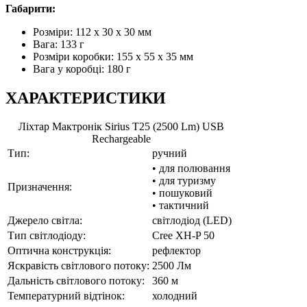
Габарити:
Розміри: 112 х 30 х 30 мм
Вага: 133 г
Розміри коробки: 155 х 55 х 35 мм
Вага у коробці: 180 г
ХАРАКТЕРИСТИКИ
Ліхтар Мактронік Sirius T25 (2500 Lm) USB
Rechargeable
Тип:
ручний
• для полювання
• для туризму
Призначення:
• пошуковий
• тактичний
Джерело світла:
світлодіод (LED)
Тип світлодіоду:
Cree XH-P 50
Оптична конструкція:
рефлектор
Яскравість світлового потоку:
2500 Лм
Дальність світлового потоку:
360 м
Температурний відтінок:
холодний