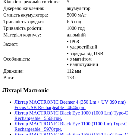
Кількість режимів світіння:
5
Джерело живлення:
акумулятор
Ємність акумулятора:
5000 мАг
Тривалість зарядки:
6.5 год
Тривалість роботи:
1000 год
Матеріал корпусу:
алюміній
• IP68
Захист:
• ударостійкий
• зарядка від USB
Особливість:
• з магнітом
• надпотужний
Довжина:
112 мм
Вага:
133 г
Ліхтарі Mactronic
Ліхтар MACTRONIC Beemer 4 (350 Lm + UV 390 nm)
Focus USB Rechargeable
4646грн.
Ліхтар MACTRONIC Black Eye 1000 (1000 Lm) Type-C
Rechargeable
5568грн.
Ліхтар MACTRONIC Black Eye 1100 (1100 Lm) Type-C
Rechargeable
5970грн.
Ліхтар MACTRONIC Black Eye 1550 (1550 Lm) Type-C