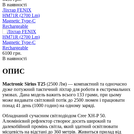
В наявності
Ліхтар FENIX
HM71R (2700 Lm)
Magnetic Type-C
Rechargeable
6100
грн.
В наявності
ОПИС
Mactronic Sirius Т25
(2500 Лм) — компактний та одночасно
дуже потужний тактичний ліхтар для роботи в екстремальних
умовах. Дана модель важить всього 133 грами, при цьому
може видавати світловий потік до 2500 люмен і працювати
понад 41 день (1000 годин) на одному заряді.
Обладнаний сучасним світлодіодом Cree XH-P 50.
Алюмінієвий рефлектор створює досить широкий та
далекобійний промінь світла, який здатний освітлювати
місцевість на відстані до 360 метрів. Живиться прилад від