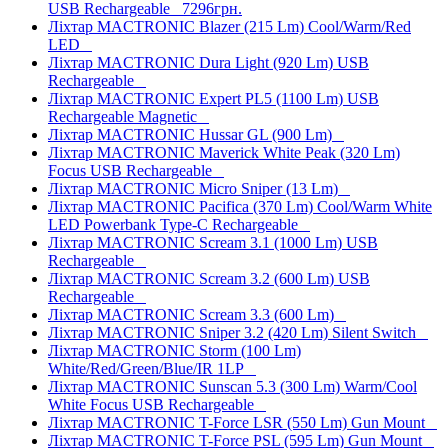
USB Rechargeable
7296грн.
Ліхтар MACTRONIC Blazer (215 Lm) Cool/Warm/Red
LED
Ліхтар MACTRONIC Dura Light (920 Lm) USB
Rechargeable
Ліхтар MACTRONIC Expert PL5 (1100 Lm) USB
Rechargeable Magnetic
Ліхтар MACTRONIC Hussar GL (900 Lm)
Ліхтар MACTRONIC Maverick White Peak (320 Lm)
Focus USB Rechargeable
Ліхтар MACTRONIC Micro Sniper (13 Lm)
Ліхтар MACTRONIC Pacifica (370 Lm) Cool/Warm White
LED Powerbank Type-C Rechargeable
Ліхтар MACTRONIC Scream 3.1 (1000 Lm) USB
Rechargeable
Ліхтар MACTRONIC Scream 3.2 (600 Lm) USB
Rechargeable
Ліхтар MACTRONIC Scream 3.3 (600 Lm)
Ліхтар MACTRONIC Sniper 3.2 (420 Lm) Silent Switch
Ліхтар MACTRONIC Storm (100 Lm)
White/Red/Green/Blue/IR 1LP
Ліхтар MACTRONIC Sunscan 5.3 (300 Lm) Warm/Cool
White Focus USB Rechargeable
Ліхтар MACTRONIC T-Force LSR (550 Lm) Gun Mount
Ліхтар MACTRONIC T-Force PSL (595 Lm) Gun Mount