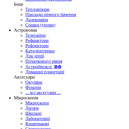
Інше
Тепловізори
Прилади нічного бачення
Далекоміри
Сошки (упори)
Астрономія
Телескопи
Рефрактори
Рефлектори
Катадіоптрики
Для дітей
Початкового рівня
Астробіноклі
⊚
⊚
Домашні планетарії
Аксесуари
Окуляри
Фільтри
... всі аксесуари ...
Мікроскопія
Мікроскопи
Дитячі
Шкільні
Лабораторні
Кишенькові
Стереоскопи