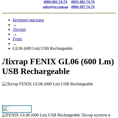
(096) 601-74-74
(093) 482-74-74
sales@oz.com.ua
(066) 187-74-74
Інтернет-магазин
→
Ліхтарі
→
Fenix
→
GL06 (600 Lm) USB Rechargeable
Ліхтар FENIX GL06 (600 Lm)
USB Rechargeable