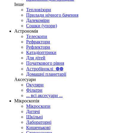
Інше
Тепловізори
Прилади нічного бачення
Далекоміри
Сошки (упори)
Астрономія
Телескопи
Рефрактори
Рефлектори
Катадіоптрики
Для дітей
Початкового рівня
Астробіноклі
⊚
⊚
Домашні планетарії
Аксесуари
Окуляри
Фільтри
... всі аксесуари ...
Мікроскопія
Мікроскопи
Дитячі
Шкільні
Лабораторні
Кишенькові
Стереоскопи