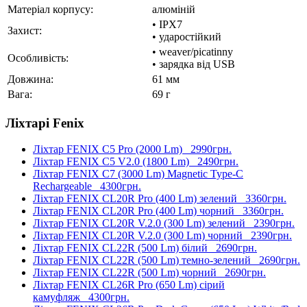
Матеріал корпусу:
алюміній
• IPX7
Захист:
• ударостійкий
• weaver/picatinny
Особливість:
• зарядка від USB
Довжина:
61 мм
Вага:
69 г
Ліхтарі Fenix
Ліхтар FENIX C5 Pro (2000 Lm)
2990грн.
Ліхтар FENIX C5 V2.0 (1800 Lm)
2490грн.
Ліхтар FENIX C7 (3000 Lm) Magnetic Type-C
Rechargeable
4300грн.
Ліхтар FENIX CL20R Pro (400 Lm) зелений
3360грн.
Ліхтар FENIX CL20R Pro (400 Lm) чорний
3360грн.
Ліхтар FENIX CL20R V.2.0 (300 Lm) зелений
2390грн.
Ліхтар FENIX CL20R V.2.0 (300 Lm) чорний
2390грн.
Ліхтар FENIX CL22R (500 Lm) білий
2690грн.
Ліхтар FENIX CL22R (500 Lm) темно-зелений
2690грн.
Ліхтар FENIX CL22R (500 Lm) чорний
2690грн.
Ліхтар FENIX CL26R Pro (650 Lm) сірий
камуфляж
4300грн.