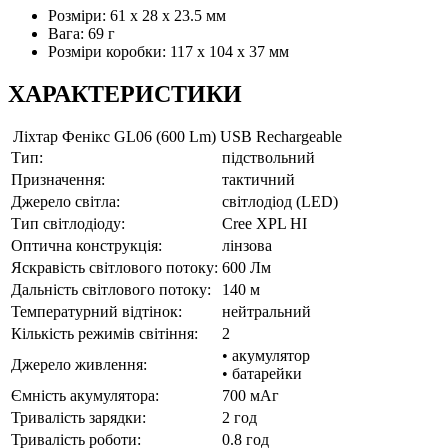
Розміри: 61 х 28 х 23.5 мм
Вага: 69 г
Розміри коробки: 117 x 104 x 37 мм
ХАРАКТЕРИСТИКИ
Ліхтар Фенікс GL06 (600 Lm) USB Rechargeable
Тип:
підствольний
Призначення:
тактичний
Джерело світла:
світлодіод (LED)
Тип світлодіоду:
Cree XPL HI
Оптична конструкція:
лінзова
Яскравість світлового потоку:
600 Лм
Дальність світлового потоку:
140 м
Температурний відтінок:
нейтральний
Кількість режимів світіння:
2
• акумулятор
Джерело живлення:
• батарейки
Ємність акумулятора:
700 мАг
Тривалість зарядки:
2 год
Тривалість роботи:
0.8 год