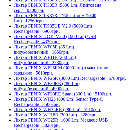
Ліхтар FENIX TK35R (5800 Lm) Лімітована
серія
9300грн.
Ліхтар FENIX TK35R з УФ світлом (5800
Lm)
12560грн.
Ліхтар FENIX TK35UE V2.0 (5000 Lm)
Rechargeable
6960грн.
Ліхтар FENIX UC35 V2.0 (1000 Lm) USB
Rechargeable
4320грн.
Ліхтар FENIX WF05E (85 Lm)
вибухобезпечний
1650грн.
Ліхтар FENIX WF11E (200 Lm)
вибухобезпечний
2730грн.
Ліхтар FENIX WF25RM (3000 Lm) з магнітною
зарядкою
5610грн.
Ліхтар FENIX WF26R (3000 Lm) Rechargeable
6780грн.
Ліхтар FENIX WF30RE (280 Lm)
вибухобезпечний
4990грн.
Ліхтар FENIX WF30RE Spark (300 Lm)
5190грн.
Ліхтар FENIX WH23 (600 Lm) Sensor Type-C
Rechargeable
3500грн.
Ліхтар FENIX WH35RE (280 Lm)
5510грн.
Ліхтар FENIX WT16R (300 Lm)
3280грн.
Ліхтар FENIX WT25R (1000 Lm) Magnetic USB
Rechargeable
3820грн.