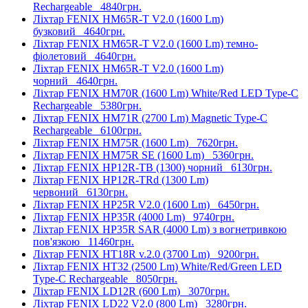
Rechargeable
4840грн.
Ліхтар FENIX HM65R-T V2.0 (1600 Lm)
бузковий
4640грн.
Ліхтар FENIX HM65R-T V2.0 (1600 Lm) темно-
фіолетовий
4640грн.
Ліхтар FENIX HM65R-T V2.0 (1600 Lm)
чорний
4640грн.
Ліхтар FENIX HM70R (1600 Lm) White/Red LED Type-C
Rechargeable
5380грн.
Ліхтар FENIX HM71R (2700 Lm) Magnetic Type-C
Rechargeable
6100грн.
Ліхтар FENIX HM75R (1600 Lm)
7620грн.
Ліхтар FENIX HM75R SE (1600 Lm)
5360грн.
Ліхтар FENIX HP12R-TB (1300) чорний
6130грн.
Ліхтар FENIX HP12R-TRd (1300 Lm)
червоний
6130грн.
Ліхтар FENIX HP25R V2.0 (1600 Lm)
6450грн.
Ліхтар FENIX HP35R (4000 Lm)
9740грн.
Ліхтар FENIX HP35R SAR (4000 Lm) з вогнетривкою
пов'язкою
11460грн.
Ліхтар FENIX HT18R v.2.0 (3700 Lm)
9200грн.
Ліхтар FENIX HT32 (2500 Lm) White/Red/Green LED
Type-C Rechargeable
8050грн.
Ліхтар FENIX LD12R (600 Lm)
3070грн.
Ліхтар FENIX LD22 V2.0 (800 Lm)
3280грн.