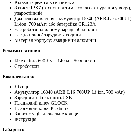
Кількість режимів світіння: 2
Захист: IPХ7 (захист від тимчасового занурення у воду),
ударостійкий
Джерело живлення: акумулятор 16340 (ARB-L16-700UP,
Li-ion, 700 мАг) або батарейка CR123A
Час роботи на одному заряді: 50 хвилин
Час до повної зарядки: 2 години
Матеріал корпусу: авіаційний алюміній
Режими світіння:
Біле світло 600 Лм – 140 м – 50 хвилин
Стробоскоп
Комплектація:
Ліхтар
Акумулятор 16340 (ARB-L16-700UP, Li-ion, 700 мАг)
Зарядний кабель micro-USB
Планковий ключ GLOCK
Планковий ключ Picatinny
Запасне ущільнювальне кільце
Інструкція
Габарити: