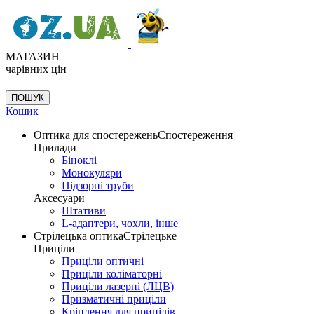
МАГАЗИН
чарівних цін
Кошик
Оптика для спостережень
Спостереження
Прилади
Біноклі
Монокуляри
Підзорні труби
Аксесуари
Штативи
L-адаптери, чохли, інше
Стрілецька оптика
Стрілецьке
Приціли
Приціли оптичні
Приціли коліматорні
Приціли лазерні (ЛЦВ)
Призматичні приціли
Кріплення для прицілів