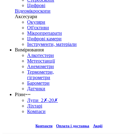
Цифрові
Відеомікроскопи
Аксесуари
Окуляри
Об'єктиви
Мікропрепарати
Цифрові камери
Інструменти, матеріали
Вимірювання
Алкотестери
Метеостанції
Анемометри
Термометри,
гігрометри
Барометри
Датчики
Різне
⋯
Лупи 2✗-20✗
Ліхтарі
Компаси
Контакти
Оплата і доставка
Акції