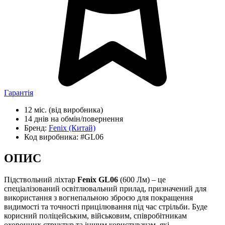
Гарантія
12 міс.
(від виробника)
14 днів
на обмін/повернення
Бренд:
Fenix
(Китай)
Код виробника:
#GL06
ОПИС
Підствольний ліхтар
Fenix GL06
(600 Лм) – це
спеціалізований освітлювальний прилад, призначений для
використання з вогнепальною зброєю для покращення
видимості та точності прицілювання під час стрільби. Буде
корисний поліцейським, військовим, співробітникам
охоронних структур та іншим користувачам, які