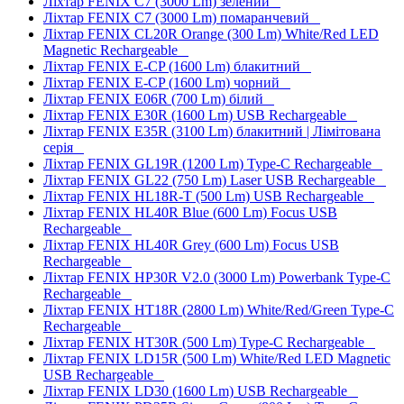
Ліхтар FENIX C7 (3000 Lm) зелений
Ліхтар FENIX C7 (3000 Lm) помаранчевий
Ліхтар FENIX CL20R Orange (300 Lm) White/Red LED
Magnetic Rechargeable
Ліхтар FENIX E-CP (1600 Lm) блакитний
Ліхтар FENIX E-CP (1600 Lm) чорний
Ліхтар FENIX E06R (700 Lm) білий
Ліхтар FENIX E30R (1600 Lm) USB Rechargeable
Ліхтар FENIX E35R (3100 Lm) блакитний | Лімітована
серія
Ліхтар FENIX GL19R (1200 Lm) Type-C Rechargeable
Ліхтар FENIX GL22 (750 Lm) Laser USB Rechargeable
Ліхтар FENIX HL18R-T (500 Lm) USB Rechargeable
Ліхтар FENIX HL40R Blue (600 Lm) Focus USB
Rechargeable
Ліхтар FENIX HL40R Grey (600 Lm) Focus USB
Rechargeable
Ліхтар FENIX HP30R V2.0 (3000 Lm) Powerbank Type-C
Rechargeable
Ліхтар FENIX HT18R (2800 Lm) White/Red/Green Type-C
Rechargeable
Ліхтар FENIX HT30R (500 Lm) Type-C Rechargeable
Ліхтар FENIX LD15R (500 Lm) White/Red LED Magnetic
USB Rechargeable
Ліхтар FENIX LD30 (1600 Lm) USB Rechargeable