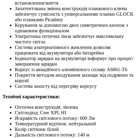
встановлення/зняття
Запатентована змінна конструкція планкового ключа
забезпечує сумісність з універсальними планки GLOCK
або планками Picatinny
Керування за допомогою двох симетричних кнопок з
однаковим функціоналом
Ультратонка оптична лінза забезпечує максимальну
чистоту світла
Система альтернативного живлення дозволяє
працювати від акумулятора або батарейки
Індикатор зарядки на акумуляторі інформує про процес/
завершення зарядки
Корпус із авіаційного алюмінієвого сплаву А6061-T6
Покриття методом анодування захищає від подряпин та
корозії
Система захисту від перегріву корпусу
Технічні характеристики:
Оптична конструкція: лінзова
Світлодіод: Cree XPL HI
Яскравість світлового потоку: 600 Лм
Температурний відтінок: нейтральний
Колір світіння: білий
Дальність світлового потоку: 140 м