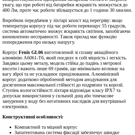
увагу, що при роботі від батарейки яскравість знижується до
400 Лм, проте час роботи збільшується до 1 години 30 хвилин.
Виробник передбачив у ліхтарі захист від перегріву: якщо
температура корпусу під час роботи перевищує 55 градусів,
система автоматично знижує яскравість світіння, запобігаючи
виникненню несправності. Також прилад має функцію
попередження про низьку напругу.
Корпус
Fenix GL06
виготовлений зі сплаву авіаційного
алюмінію A6061-T6, який поєднує в собі міцність і легкість.
Завдяки цьому металу, модель стійка до падінь з метрової
висоти і важить лише 69 грамів, що мінімально впливає на
вагу зброї та не ускладнює прицілювання. Алюмінієвий
корпус додатково оброблений методом анодування для
досягнення максимальної стійкості до подряпин та корозії.
Ступінь вологостійкості ліхтаря відповідає класу IPX7 та
допускає використання у сильний дощ або тимчасове
занурення у воду без негативних наслідків для внутрішньої
електроніки.
Конструктивні особливості:
Компактний та міцний корпус
Запатентована система фіксації забезпечує швидке