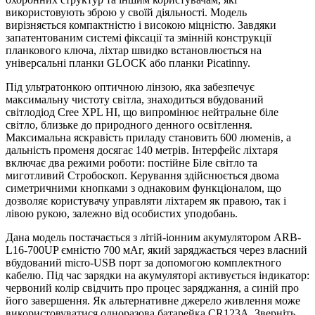
використовують зброю у своїй діяльності. Модель
вирізняється компактністю і високою міцністю. Завдяки
запатентованим системі фіксації та змінній конструкції
планкового ключа, ліхтар швидко встановлюється на
універсальні планки GLOCK або планки Picatinny.
Під ультратонкою оптичною лінзою, яка забезпечує
максимальну чистоту світла, знаходиться вбудований
світлодіод Cree XPL HI, що випромінює нейтральне біле
світло, близьке до природного денного освітлення.
Максимальна яскравість приладу становить 600 люменів, а
дальність променя досягає 140 метрів. Інтерфейс ліхтаря
включає два режими роботи: постійне Біле світло та
миготливий Стробоскоп. Керування здійснюється двома
симетричними кнопками з однаковим функціоналом, що
дозволяє користувачу управляти ліхтарем як правою, так і
лівою рукою, залежно від особистих уподобань.
Дана модель постачається з літій-іонним акумулятором ARB-
L16-700UP ємністю 700 мАг, який заряджається через власний
вбудований micro-USB порт за допомогою комплектного
кабелю. Під час зарядки на акумуляторі активується індикатор:
червоний колір свідчить про процес заряджання, а синій про
його завершення. Як альтернативне джерело живлення може
використовуватися одноразова батарейка CR123A. Зверніть