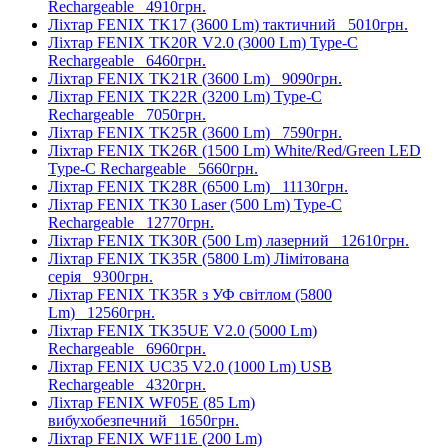
Rechargeable
4910грн.
Ліхтар FENIX TK17 (3600 Lm) тактичний
5010грн.
Ліхтар FENIX TK20R V2.0 (3000 Lm) Type-C
Rechargeable
6460грн.
Ліхтар FENIX TK21R (3600 Lm)
9090грн.
Ліхтар FENIX TK22R (3200 Lm) Type-C
Rechargeable
7050грн.
Ліхтар FENIX TK25R (3600 Lm)
7590грн.
Ліхтар FENIX TK26R (1500 Lm) White/Red/Green LED
Type-C Rechargeable
5660грн.
Ліхтар FENIX TK28R (6500 Lm)
11130грн.
Ліхтар FENIX TK30 Laser (500 Lm) Type-C
Rechargeable
12770грн.
Ліхтар FENIX TK30R (500 Lm) лазерний
12610грн.
Ліхтар FENIX TK35R (5800 Lm) Лімітована
серія
9300грн.
Ліхтар FENIX TK35R з УФ світлом (5800
Lm)
12560грн.
Ліхтар FENIX TK35UE V2.0 (5000 Lm)
Rechargeable
6960грн.
Ліхтар FENIX UC35 V2.0 (1000 Lm) USB
Rechargeable
4320грн.
Ліхтар FENIX WF05E (85 Lm)
вибухобезпечний
1650грн.
Ліхтар FENIX WF11E (200 Lm)