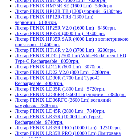
Ліхтар FENIX HM75R (1600 Lm)
7620грн.
Ліхтар FENIX HM75R SE (1600 Lm)
5360грн.
Ліхтар FENIX HP12R-TB (1300) чорний
6130грн.
Ліхтар FENIX HP12R-TRd (1300 Lm)
червоний
6130грн.
Ліхтар FENIX HP25R V2.0 (1600 Lm)
6450грн.
Ліхтар FENIX HP35R (4000 Lm)
9740грн.
Ліхтар FENIX HP35R SAR (4000 Lm) з вогнетривкою
пов'язкою
11460грн.
Ліхтар FENIX HT18R v.2.0 (3700 Lm)
9200грн.
Ліхтар FENIX HT32 (2500 Lm) White/Red/Green LED
Type-C Rechargeable
8050грн.
Ліхтар FENIX LD12R (600 Lm)
3070грн.
Ліхтар FENIX LD22 V2.0 (800 Lm)
3280грн.
Ліхтар FENIX LD30R (1700 Lm) Type-C
Rechargeable
4000грн.
Ліхтар FENIX LD35R (1800 Lm)
5720грн.
Ліхтар FENIX LD36RB (3600 Lm) чорний
7380грн.
Ліхтар FENIX LD36RFC (3600 Lm) вогняний
камуфляж
7800грн.
Ліхтар FENIX LD45R (2800 Lm)
7840грн.
Ліхтар FENIX LR35R (10 000 Lm) Type-C
Rechargeable
9740грн.
Ліхтар FENIX LR35R PRO (10000 Lm)
12310грн.
Ліхтар FENIX LR35R PRO (10000 Lm) Лімітована