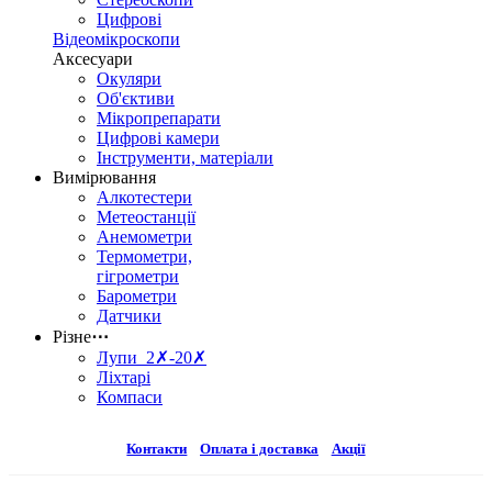
Цифрові
Відеомікроскопи
Аксесуари
Окуляри
Об'єктиви
Мікропрепарати
Цифрові камери
Інструменти, матеріали
Вимірювання
Алкотестери
Метеостанції
Анемометри
Термометри,
гігрометри
Барометри
Датчики
Різне
⋯
Лупи 2✗-20✗
Ліхтарі
Компаси
Контакти
Оплата і доставка
Акції