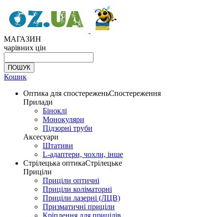
МАГАЗИН
чарівних цін
Кошик
Оптика для спостережень
Спостереження
Прилади
Біноклі
Монокуляри
Підзорні труби
Аксесуари
Штативи
L-адаптери, чохли, інше
Стрілецька оптика
Стрілецьке
Приціли
Приціли оптичні
Приціли коліматорні
Приціли лазерні (ЛЦВ)
Призматичні приціли
Кріплення для прицілів