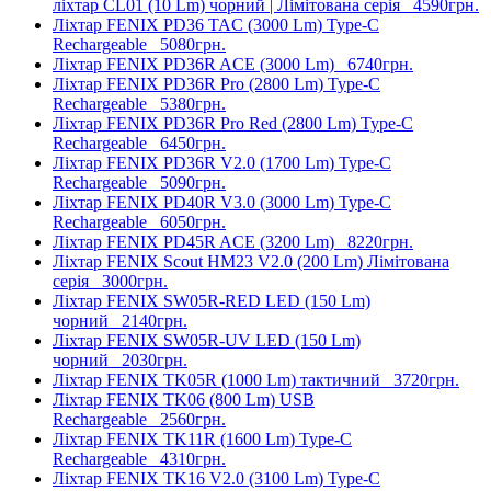
ліхтар CL01 (10 Lm) чорний | Лімітована серія
4590грн.
Ліхтар FENIX PD36 TAC (3000 Lm) Type-C
Rechargeable
5080грн.
Ліхтар FENIX PD36R ACE (3000 Lm)
6740грн.
Ліхтар FENIX PD36R Pro (2800 Lm) Type-C
Rechargeable
5380грн.
Ліхтар FENIX PD36R Pro Red (2800 Lm) Type-C
Rechargeable
6450грн.
Ліхтар FENIX PD36R V2.0 (1700 Lm) Type-C
Rechargeable
5090грн.
Ліхтар FENIX PD40R V3.0 (3000 Lm) Type-C
Rechargeable
6050грн.
Ліхтар FENIX PD45R ACE (3200 Lm)
8220грн.
Ліхтар FENIX Scout HM23 V2.0 (200 Lm) Лімітована
серія
3000грн.
Ліхтар FENIX SW05R-RED LED (150 Lm)
чорний
2140грн.
Ліхтар FENIX SW05R-UV LED (150 Lm)
чорний
2030грн.
Ліхтар FENIX TK05R (1000 Lm) тактичний
3720грн.
Ліхтар FENIX TK06 (800 Lm) USB
Rechargeable
2560грн.
Ліхтар FENIX TK11R (1600 Lm) Type-C
Rechargeable
4310грн.
Ліхтар FENIX TK16 V2.0 (3100 Lm) Type-C