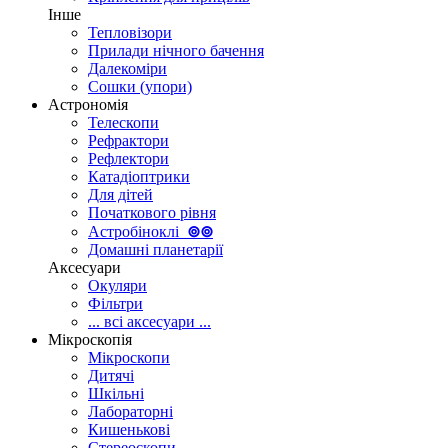
Інше
Тепловізори
Прилади нічного бачення
Далекоміри
Сошки (упори)
Астрономія
Телескопи
Рефрактори
Рефлектори
Катадіоптрики
Для дітей
Початкового рівня
Астробіноклі
⊚
⊚
Домашні планетарії
Аксесуари
Окуляри
Фільтри
... всі аксесуари ...
Мікроскопія
Мікроскопи
Дитячі
Шкільні
Лабораторні
Кишенькові
Стереоскопи