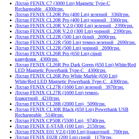
Ліхтар FENIX C7 (3000 Lm) Magnetic Type-C
Rechargeable
4300грн.
Ліхтар FENIX CL20R Pro (400 Lm) зелений
3360грн.
Ліхтар FENIX CL20R Pro (400 Lm) чорний
3360грн.
Ліхтар FENIX CL20R V.2.0 (300 Lm) зелений
2390грн.
Ліхтар FENIX CL20R V.2.0 (300 Lm) чорний
2390грн.
Ліхтар FENIX CL22R (500 Lm) білий
2690грн.
Ліхтар FENIX CL22R (500 Lm) темно-зелений
2690грн.
Ліхтар FENIX CL22R (500 Lm) чорний
2690грн.
Ліхтар FENIX CL26R Pro (650 Lm) сірий
камуфляж
4300грн.
Ліхтар FENIX CL26R Pro Dark Green (650 Lm) White/Red
LED Magnetic Powerbank Type-C
4300грн.
Ліхтар FENIX CL26R Pro White Marble (650 Lm)
White/Red LED Magnetic Powerbank Type-C
4300грн.
Ліхтар FENIX CL27R (1600 Lm) зелений
3970грн.
Ліхтар FENIX CL27R (1600 Lm) темно-
блакитний
4210грн.
Ліхтар FENIX CL28R (2000 Lm)
5090грн.
Ліхтар FENIX CL30R Black (650 Lm) Powerbank USB
Rechargeable
5140грн.
Ліхтар FENIX CP50R (5500 Lm)
9740грн.
Ліхтар FENIX E-STAR (100 Lm)
2150грн.
Ліхтар FENIX E01 V2.0 (100 Lm) блакитний
700грн.
Ліхтар FENIX E02R (200 Lm) синій
1170грн.