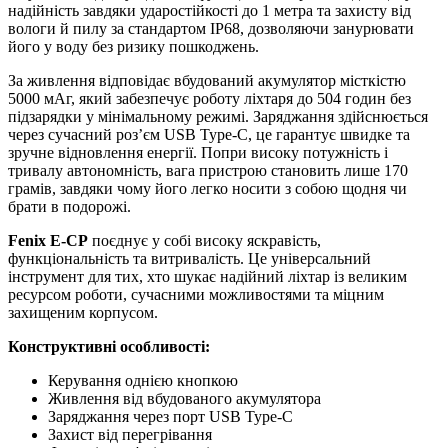
надійність завдяки ударостійкості до 1 метра та захисту від
вологи й пилу за стандартом IP68, дозволяючи занурювати
його у воду без ризику пошкоджень.
За живлення відповідає вбудований акумулятор місткістю
5000 мАг, який забезпечує роботу ліхтаря до 504 годин без
підзарядки у мінімальному режимі. Заряджання здійснюється
через сучасний роз’єм USB Type-C, це гарантує швидке та
зручне відновлення енергії. Попри високу потужність і
тривалу автономність, вага пристрою становить лише 170
грамів, завдяки чому його легко носити з собою щодня чи
брати в подорожі.
Fenix E-CP
поєднує у собі високу яскравість,
функціональність та витривалість. Це універсальний
інструмент для тих, хто шукає надійний ліхтар із великим
ресурсом роботи, сучасними можливостями та міцним
захищеним корпусом.
Конструктивні особливості:
Керування однією кнопкою
Живлення від вбудованого акумулятора
Заряджання через порт USB Type-C
Захист від перегрівання