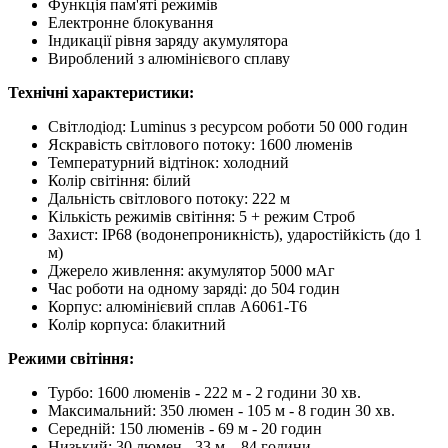
Функція пам'яті режимів
Електронне блокування
Індикації рівня заряду акумулятора
Вироблений з алюмінієвого сплаву
Технічні характеристики:
Світлодіод: Luminus з ресурсом роботи 50 000 годин
Яскравість світлового потоку: 1600 люменів
Температурний відтінок: холодний
Колір світіння: білий
Дальність світлового потоку: 222 м
Кількість режимів світіння: 5 + режим Строб
Захист: IP68 (водонепроникність), ударостійкість (до 1
м)
Джерело живлення: акумулятор 5000 мАг
Час роботи на одному заряді: до 504 годин
Корпус: алюмінієвий сплав A6061-T6
Колір корпуса: блакитний
Режими світіння:
Турбо: 1600 люменів - 222 м - 2 години 30 хв.
Максимальний: 350 люмен - 105 м - 8 годин 30 хв.
Середній: 150 люменів - 69 м - 20 годин
Низький: 30 люмен - 33 м – 84 години