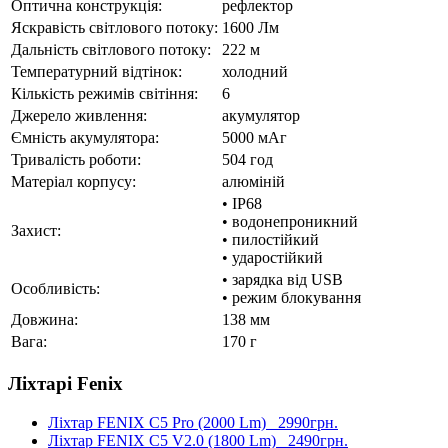
Оптична конструкція:
рефлектор
Яскравість світлового потоку:
1600 Лм
Дальність світлового потоку:
222 м
Температурний відтінок:
холодний
Кількість режимів світіння:
6
Джерело живлення:
акумулятор
Ємність акумулятора:
5000 мАг
Тривалість роботи:
504 год
Матеріал корпусу:
алюміній
• IP68
• водонепроникний
Захист:
• пилостійкий
• ударостійкий
• зарядка від USB
Особливість:
• режим блокування
Довжина:
138 мм
Вага:
170 г
Ліхтарі Fenix
Ліхтар FENIX C5 Pro (2000 Lm)
2990грн.
Ліхтар FENIX C5 V2.0 (1800 Lm)
2490грн.