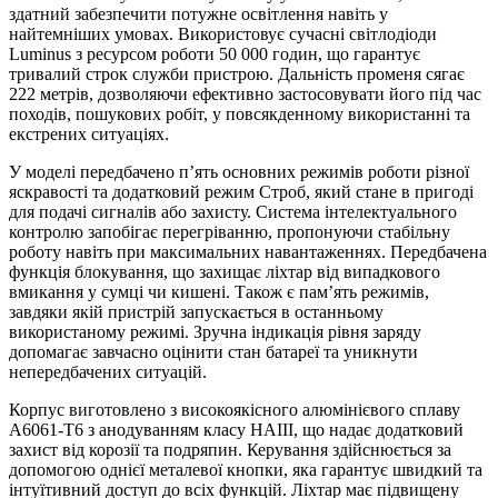
здатний забезпечити потужне освітлення навіть у
найтемніших умовах. Використовує сучасні світлодіоди
Luminus з ресурсом роботи 50 000 годин, що гарантує
тривалий строк служби пристрою. Дальність променя сягає
222 метрів, дозволяючи ефективно застосовувати його під час
походів, пошукових робіт, у повсякденному використанні та
екстрених ситуаціях.
У моделі передбачено п’ять основних режимів роботи різної
яскравості та додатковий режим Строб, який стане в пригоді
для подачі сигналів або захисту. Система інтелектуального
контролю запобігає перегріванню, пропонуючи стабільну
роботу навіть при максимальних навантаженнях. Передбачена
функція блокування, що захищає ліхтар від випадкового
вмикання у сумці чи кишені. Також є пам’ять режимів,
завдяки якій пристрій запускається в останньому
використаному режимі. Зручна індикація рівня заряду
допомагає завчасно оцінити стан батареї та уникнути
непередбачених ситуацій.
Корпус виготовлено з високоякісного алюмінієвого сплаву
A6061-T6 з анодуванням класу HAIII, що надає додатковий
захист від корозії та подряпин. Керування здійснюється за
допомогою однієї металевої кнопки, яка гарантує швидкий та
інтуїтивний доступ до всіх функцій. Ліхтар має підвищену