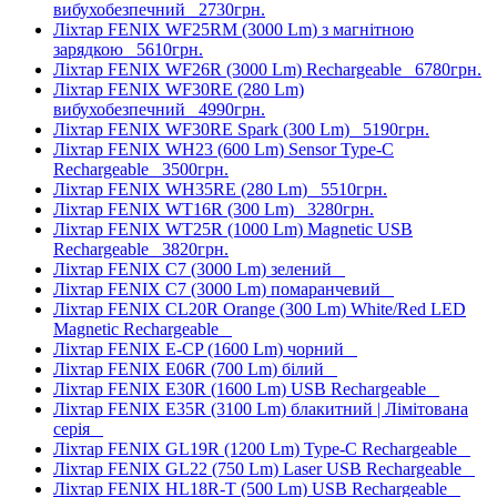
вибухобезпечний
2730грн.
Ліхтар FENIX WF25RM (3000 Lm) з магнітною
зарядкою
5610грн.
Ліхтар FENIX WF26R (3000 Lm) Rechargeable
6780грн.
Ліхтар FENIX WF30RE (280 Lm)
вибухобезпечний
4990грн.
Ліхтар FENIX WF30RE Spark (300 Lm)
5190грн.
Ліхтар FENIX WH23 (600 Lm) Sensor Type-C
Rechargeable
3500грн.
Ліхтар FENIX WH35RE (280 Lm)
5510грн.
Ліхтар FENIX WT16R (300 Lm)
3280грн.
Ліхтар FENIX WT25R (1000 Lm) Magnetic USB
Rechargeable
3820грн.
Ліхтар FENIX C7 (3000 Lm) зелений
Ліхтар FENIX C7 (3000 Lm) помаранчевий
Ліхтар FENIX CL20R Orange (300 Lm) White/Red LED
Magnetic Rechargeable
Ліхтар FENIX E-CP (1600 Lm) чорний
Ліхтар FENIX E06R (700 Lm) білий
Ліхтар FENIX E30R (1600 Lm) USB Rechargeable
Ліхтар FENIX E35R (3100 Lm) блакитний | Лімітована
серія
Ліхтар FENIX GL19R (1200 Lm) Type-C Rechargeable
Ліхтар FENIX GL22 (750 Lm) Laser USB Rechargeable
Ліхтар FENIX HL18R-T (500 Lm) USB Rechargeable