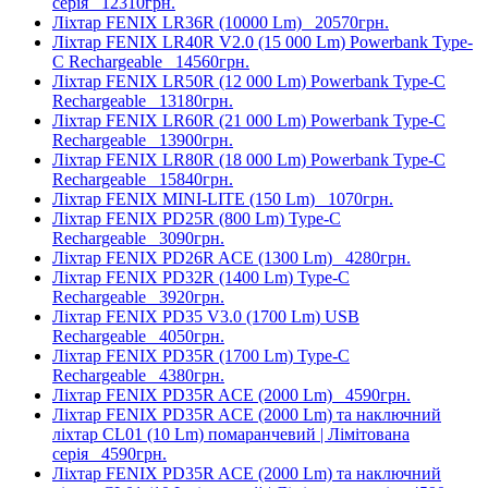
серія
12310грн.
Ліхтар FENIX LR36R (10000 Lm)
20570грн.
Ліхтар FENIX LR40R V2.0 (15 000 Lm) Powerbank Type-
C Rechargeable
14560грн.
Ліхтар FENIX LR50R (12 000 Lm) Powerbank Type-C
Rechargeable
13180грн.
Ліхтар FENIX LR60R (21 000 Lm) Powerbank Type-C
Rechargeable
13900грн.
Ліхтар FENIX LR80R (18 000 Lm) Powerbank Type-C
Rechargeable
15840грн.
Ліхтар FENIX MINI-LITE (150 Lm)
1070грн.
Ліхтар FENIX PD25R (800 Lm) Type-C
Rechargeable
3090грн.
Ліхтар FENIX PD26R ACE (1300 Lm)
4280грн.
Ліхтар FENIX PD32R (1400 Lm) Type-C
Rechargeable
3920грн.
Ліхтар FENIX PD35 V3.0 (1700 Lm) USB
Rechargeable
4050грн.
Ліхтар FENIX PD35R (1700 Lm) Type-C
Rechargeable
4380грн.
Ліхтар FENIX PD35R ACE (2000 Lm)
4590грн.
Ліхтар FENIX PD35R ACE (2000 Lm) та наключний
ліхтар CL01 (10 Lm) помаранчевий | Лімітована
серія
4590грн.
Ліхтар FENIX PD35R ACE (2000 Lm) та наключний