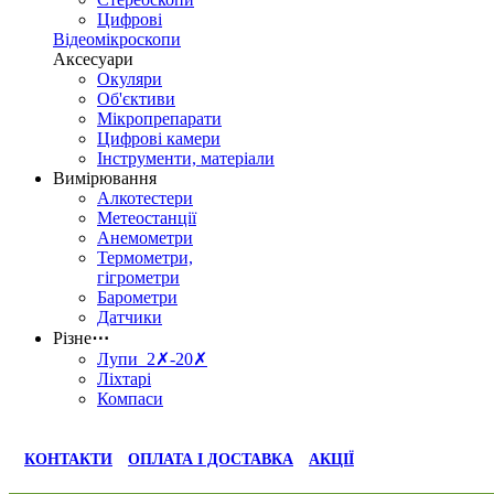
Цифрові
Відеомікроскопи
Аксесуари
Окуляри
Об'єктиви
Мікропрепарати
Цифрові камери
Інструменти, матеріали
Вимірювання
Алкотестери
Метеостанції
Анемометри
Термометри,
гігрометри
Барометри
Датчики
Різне
⋯
Лупи 2✗-20✗
Ліхтарі
Компаси
КОНТАКТИ
ОПЛАТА І ДОСТАВКА
АКЦІЇ