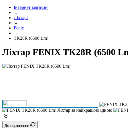
Інтернет-магазин
→
Ліхтарі
→
Fenix
→
TK28R (6500 Lm)
Ліхтар FENIX TK28R (6500 L
До порівняння