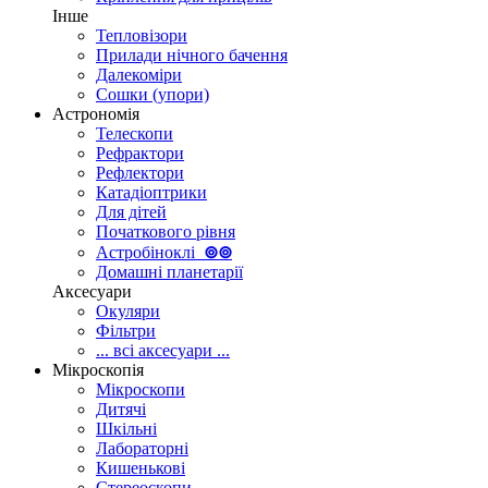
Інше
Тепловізори
Прилади нічного бачення
Далекоміри
Сошки (упори)
Астрономія
Телескопи
Рефрактори
Рефлектори
Катадіоптрики
Для дітей
Початкового рівня
Астробіноклі
⊚
⊚
Домашні планетарії
Аксесуари
Окуляри
Фільтри
... всі аксесуари ...
Мікроскопія
Мікроскопи
Дитячі
Шкільні
Лабораторні
Кишенькові
Стереоскопи