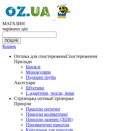
МАГАЗИН
чарівних цін
Кошик
Оптика для спостережень
Спостереження
Прилади
Біноклі
Монокуляри
Підзорні труби
Аксесуари
Штативи
L-адаптери, чохли, інше
Стрілецька оптика
Стрілецьке
Приціли
Приціли оптичні
Приціли коліматорні
Приціли лазерні (ЛЦВ)
Призматичні приціли
Кріплення для прицілів