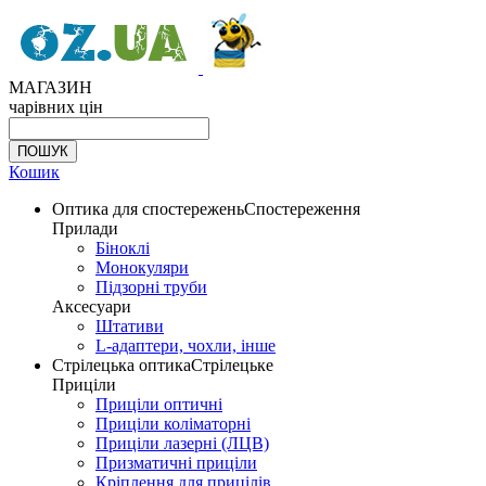
МАГАЗИН
чарівних цін
Кошик
Оптика для спостережень
Спостереження
Прилади
Біноклі
Монокуляри
Підзорні труби
Аксесуари
Штативи
L-адаптери, чохли, інше
Стрілецька оптика
Стрілецьке
Приціли
Приціли оптичні
Приціли коліматорні
Приціли лазерні (ЛЦВ)
Призматичні приціли
Кріплення для прицілів