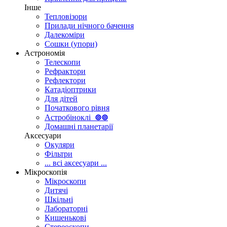
Інше
Тепловізори
Прилади нічного бачення
Далекоміри
Сошки (упори)
Астрономія
Телескопи
Рефрактори
Рефлектори
Катадіоптрики
Для дітей
Початкового рівня
Астробіноклі
⊚
⊚
Домашні планетарії
Аксесуари
Окуляри
Фільтри
... всі аксесуари ...
Мікроскопія
Мікроскопи
Дитячі
Шкільні
Лабораторні
Кишенькові
Стереоскопи