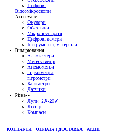
Цифрові
Відеомікроскопи
Аксесуари
Окуляри
Об'єктиви
Мікропрепарати
Цифрові камери
Інструменти, матеріали
Вимірювання
Алкотестери
Метеостанції
Анемометри
Термометри,
гігрометри
Барометри
Датчики
Різне
⋯
Лупи 2✗-20✗
Ліхтарі
Компаси
КОНТАКТИ
ОПЛАТА І ДОСТАВКА
АКЦІЇ