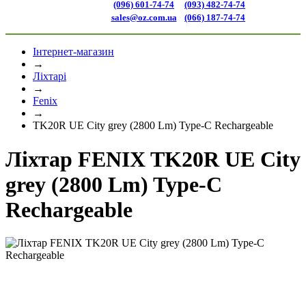
(096) 601-74-74
(093) 482-74-74
sales@oz.com.ua
(066) 187-74-74
Інтернет-магазин
→
Ліхтарі
→
Fenix
→
TK20R UE City grey (2800 Lm) Type-C Rechargeable
Ліхтар FENIX TK20R UE City
grey (2800 Lm) Type-C
Rechargeable