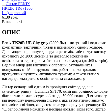
6130
грн.
В наявності
ОПИС
Fenix TK20R UE City grey
(2800 Лм) – потужний і водночас
компактний тактичний ліхтар в приємному сірому кольорі.
Дана модель пропонує дві групи режимів, забезпечує високу
яскравість до 2800 люменів та дозволяє ефективно
освітлювати територію майже на півкілометра (до 465 метрів).
Вдалий вибір для тактичних операцій, рятувальних і
пошукових місій, патрулювання, роботи на контрольно-
пропускних пунктах, активного туризму, а також стане у
нагоді для екстреного освітлення та самозахисту.
Ліхтар оснащений одним із провідних світлодіодів на
сучасному ринку – Luminus SFT70, який випромінює холодне
біле світло та має ресурс роботи до 50 000 годин. Для захисту
від перегріву передбачена система, яка автоматично знижує
яскравість світіння, якщо температура корпусу перевищує 60
°C, запобігаючи можливим несправностям. Крім того, ліхтар