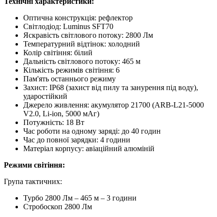
Технічні характеристики:
Оптична конструкція: рефлектор
Світлодіод: Luminus SFT70
Яскравість світлового потоку: 2800 Лм
Температурний відтінок: холодний
Колір світіння: білий
Дальність світлового потоку: 465 м
Кількість режимів світіння: 6
Пам'ять останнього режиму
Захист: IP68 (захист від пилу та занурення під воду),
ударостійкий
Джерело живлення: акумулятор 21700 (ARB-L21-5000
V2.0, Li-ion, 5000 мАг)
Потужність: 18 Вт
Час роботи на одному заряді: до 40 годин
Час до повної зарядки: 4 години
Матеріал корпусу: авіаційний алюміній
Режими світіння:
Група тактичних:
Турбо 2800 Лм – 465 м – 3 години
Стробоскоп 2800 Лм