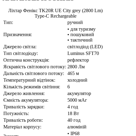
Ліхтар Фенікс TK20R UE City grey (2800 Lm)
Type-C Rechargeable
Тип:
ручний
• для туризму
Призначення:
• пошуковий
• тактичний
Джерело світла:
світлодіод (LED)
Тип світлодіоду:
Luminus SFT70
Оптична конструкція:
рефлектор
Яскравість світлового потоку:
2800 Лм
Дальність світлового потоку:
465 м
Температурний відтінок:
холодний
Кількість режимів світіння:
6
Джерело живлення:
акумулятор
Ємність акумулятора:
5000 мАг
Тривалість зарядки:
4 год
Потужність:
18 Вт
Тривалість роботи:
40 год
Матеріал корпусу:
алюміній
• IP68