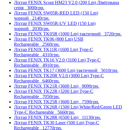
Ліхтар FENIX Scout HM23 V2.0 (200 Lm) Лімітована
серія
3000грн.
Ліхтар FENIX SW05R-RED LED (150 Lm)
чорний
2140грн.
Ліхтар FENIX SW05R-UV LED (150 Lm)
чорний
2030грн.
Ліхтар FENIX TK05R (1000 Lm) тактичний
3720грн.
Ліхтар FENIX TK06 (800 Lm) USB
Rechargeable
2560грн.
Ліхтар FENIX TK11R (1600 Lm) Type-C
Rechargeable
4310грн.
Ліхтар FENIX TK16 V2.0 (3100 Lm) Type-C
Rechargeable
4910грн.
Ліхтар FENIX TK17 (3600 Lm) тактичний
5010грн.
Ліхтар FENIX TK20R V2.0 (3000 Lm) Type-C
Rechargeable
6460грн.
Ліхтар FENIX TK21R (3600 Lm)
9090грн.
Ліхтар FENIX TK22R (3200 Lm) Type-C
Rechargeable
7050грн.
Ліхтар FENIX TK25R (3600 Lm)
7590грн.
Ліхтар FENIX TK26R (1500 Lm) White/Red/Green LED
Type-C Rechargeable
5660грн.
Ліхтар FENIX TK28R (6500 Lm)
11130грн.
Ліхтар FENIX TK30 Laser (500 Lm) Type-C
Rechargeable
12770грн.