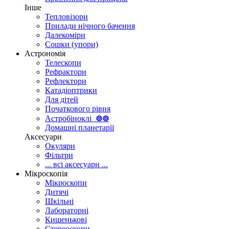
Інше
Тепловізори
Прилади нічного бачення
Далекоміри
Сошки (упори)
Астрономія
Телескопи
Рефрактори
Рефлектори
Катадіоптрики
Для дітей
Початкового рівня
Астробіноклі
⊚
⊚
Домашні планетарії
Аксесуари
Окуляри
Фільтри
... всі аксесуари ...
Мікроскопія
Мікроскопи
Дитячі
Шкільні
Лабораторні
Кишенькові
Стереоскопи