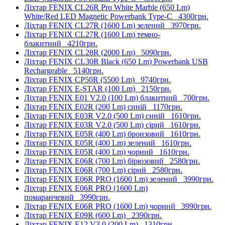
Ліхтар FENIX CL26R Pro White Marble (650 Lm)
White/Red LED Magnetic Powerbank Type-C
4300грн.
Ліхтар FENIX CL27R (1600 Lm) зелений
3970грн.
Ліхтар FENIX CL27R (1600 Lm) темно-
блакитний
4210грн.
Ліхтар FENIX CL28R (2000 Lm)
5090грн.
Ліхтар FENIX CL30R Black (650 Lm) Powerbank USB
Rechargeable
5140грн.
Ліхтар FENIX CP50R (5500 Lm)
9740грн.
Ліхтар FENIX E-STAR (100 Lm)
2150грн.
Ліхтар FENIX E01 V2.0 (100 Lm) блакитний
700грн.
Ліхтар FENIX E02R (200 Lm) синій
1170грн.
Ліхтар FENIX E03R V2.0 (500 Lm) синій
1610грн.
Ліхтар FENIX E03R V2.0 (500 Lm) сірий
1610грн.
Ліхтар FENIX E05R (400 Lm) бронзовий
1610грн.
Ліхтар FENIX E05R (400 Lm) зелений
1610грн.
Ліхтар FENIX E05R (400 Lm) чорний
1610грн.
Ліхтар FENIX E06R (700 Lm) бірюзовий
2580грн.
Ліхтар FENIX E06R (700 Lm) сірий
2580грн.
Ліхтар FENIX E06R PRO (1600 Lm) зелений
3990грн.
Ліхтар FENIX E06R PRO (1600 Lm)
помаранчевий
3990грн.
Ліхтар FENIX E06R PRO (1600 Lm) чорний
3990грн.
Ліхтар FENIX E09R (600 Lm)
2390грн.
Ліхтар FENIX E12 V3.0 (200 Lm)
1310грн.