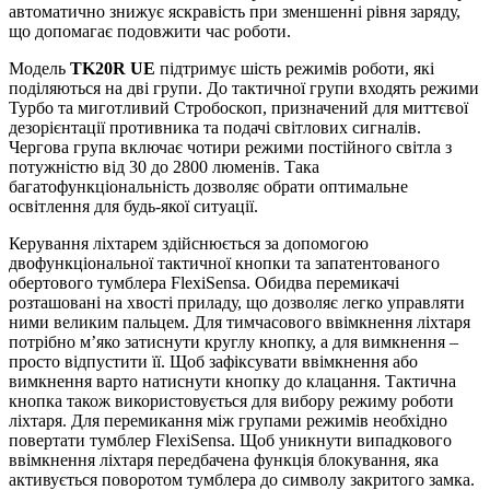
автоматично знижує яскравість при зменшенні рівня заряду,
що допомагає подовжити час роботи.
Модель
TK20R UE
підтримує шість режимів роботи, які
поділяються на дві групи. До тактичної групи входять режими
Турбо та миготливий Стробоскоп, призначений для миттєвої
дезорієнтації противника та подачі світлових сигналів.
Чергова група включає чотири режими постійного світла з
потужністю від 30 до 2800 люменів. Така
багатофункціональність дозволяє обрати оптимальне
освітлення для будь-якої ситуації.
Керування ліхтарем здійснюється за допомогою
двофункціональної тактичної кнопки та запатентованого
обертового тумблера FlexiSensa. Обидва перемикачі
розташовані на хвості приладу, що дозволяє легко управляти
ними великим пальцем. Для тимчасового ввімкнення ліхтаря
потрібно м’яко затиснути круглу кнопку, а для вимкнення –
просто відпустити її. Щоб зафіксувати ввімкнення або
вимкнення варто натиснути кнопку до клацання. Тактична
кнопка також використовується для вибору режиму роботи
ліхтаря. Для перемикання між групами режимів необхідно
повертати тумблер FlexiSensa. Щоб уникнути випадкового
ввімкнення ліхтаря передбачена функція блокування, яка
активується поворотом тумблера до символу закритого замка.