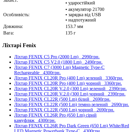
Захист:
• ударостійкий
• акумулятор 21700
Особливість:
• зарядка від USB
• надпотужний
Довжина:
153.7 мм
Вага:
135 г
Ліхтарі Fenix
Ліхтар FENIX C5 Pro (2000 Lm)
2990грн.
Ліхтар FENIX C5 V2.0 (1800 Lm)
2490грн.
Ліхтар FENIX C7 (3000 Lm) Magnetic Type-C
Rechargeable
4300грн.
Ліхтар FENIX CL20R Pro (400 Lm) зелений
3360грн.
Ліхтар FENIX CL20R Pro (400 Lm) чорний
3360грн.
Ліхтар FENIX CL20R V.2.0 (300 Lm) зелений
2390грн.
Ліхтар FENIX CL20R V.2.0 (300 Lm) чорний
2390грн.
Ліхтар FENIX CL22R (500 Lm) білий
2690грн.
Ліхтар FENIX CL22R (500 Lm) темно-зелений
2690грн.
Ліхтар FENIX CL22R (500 Lm) чорний
2690грн.
Ліхтар FENIX CL26R Pro (650 Lm) сірий
камуфляж
4300грн.
Ліхтар FENIX CL26R Pro Dark Green (650 Lm) White/Red
LED Magnetic Powerbank Type-C
4300грн.