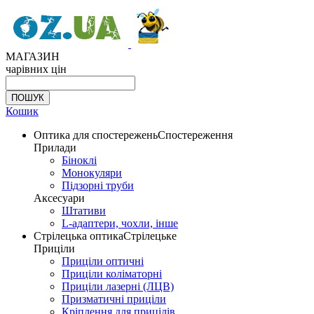
МАГАЗИН
чарівних цін
Кошик
Оптика для спостережень
Спостереження
Прилади
Біноклі
Монокуляри
Підзорні труби
Аксесуари
Штативи
L-адаптери, чохли, інше
Стрілецька оптика
Стрілецьке
Приціли
Приціли оптичні
Приціли коліматорні
Приціли лазерні (ЛЦВ)
Призматичні приціли
Кріплення для прицілів