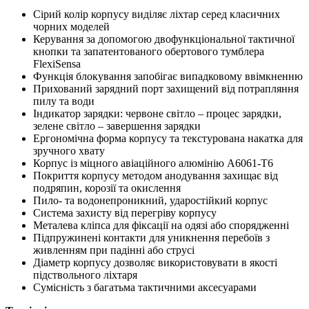
Сірий колір корпусу виділяє ліхтар серед класичних
чорних моделей
Керування за допомогою двофункціональної тактичної
кнопки та запатентованого обертового тумблера
FlexiSensa
Функція блокування запобігає випадковому ввімкненню
Прихований зарядний порт захищений від потрапляння
пилу та води
Індикатор зарядки: червоне світло – процес зарядки,
зелене світло – завершення зарядки
Ергономічна форма корпусу та текстурована накатка для
зручного хвату
Корпус із міцного авіаційного алюмінію A6061-T6
Покриття корпусу методом анодування захищає від
подряпин, корозії та окислення
Пило- та водонепроникний, ударостійкий корпус
Система захисту від перегріву корпусу
Металева кліпса для фіксації на одязі або спорядженні
Підпружинені контакти для уникнення перебоїв з
живленням при падінні або струсі
Діаметр корпусу дозволяє використовувати в якості
підствольного ліхтаря
Сумісність з багатьма тактичними аксесуарами