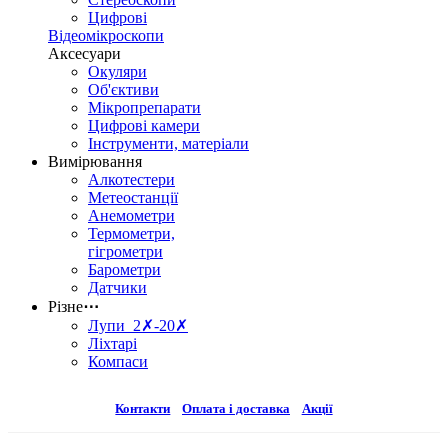
Цифрові
Відеомікроскопи
Аксесуари
Окуляри
Об'єктиви
Мікропрепарати
Цифрові камери
Інструменти, матеріали
Вимірювання
Алкотестери
Метеостанції
Анемометри
Термометри,
гігрометри
Барометри
Датчики
Різне
⋯
Лупи 2✗-20✗
Ліхтарі
Компаси
Контакти
Оплата і доставка
Акції