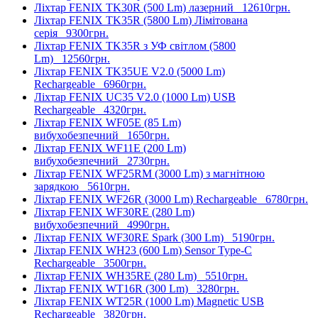
Ліхтар FENIX TK30R (500 Lm) лазерний
12610грн.
Ліхтар FENIX TK35R (5800 Lm) Лімітована
серія
9300грн.
Ліхтар FENIX TK35R з УФ світлом (5800
Lm)
12560грн.
Ліхтар FENIX TK35UE V2.0 (5000 Lm)
Rechargeable
6960грн.
Ліхтар FENIX UC35 V2.0 (1000 Lm) USB
Rechargeable
4320грн.
Ліхтар FENIX WF05E (85 Lm)
вибухобезпечний
1650грн.
Ліхтар FENIX WF11E (200 Lm)
вибухобезпечний
2730грн.
Ліхтар FENIX WF25RM (3000 Lm) з магнітною
зарядкою
5610грн.
Ліхтар FENIX WF26R (3000 Lm) Rechargeable
6780грн.
Ліхтар FENIX WF30RE (280 Lm)
вибухобезпечний
4990грн.
Ліхтар FENIX WF30RE Spark (300 Lm)
5190грн.
Ліхтар FENIX WH23 (600 Lm) Sensor Type-C
Rechargeable
3500грн.
Ліхтар FENIX WH35RE (280 Lm)
5510грн.
Ліхтар FENIX WT16R (300 Lm)
3280грн.
Ліхтар FENIX WT25R (1000 Lm) Magnetic USB
Rechargeable
3820грн.