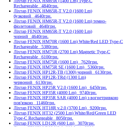
Ліхтар FENIX HM65R (1400 Lm) Type-C
Rechargeable
4840грн.
Ліхтар FENIX HM65R-T V2.0 (1600 Lm)
бузковий
4640грн.
Ліхтар FENIX HM65R-T V2.0 (1600 Lm) темно-
фіолетовий
4640грн.
Ліхтар FENIX HM65R-T V2.0 (1600 Lm)
чорний
4640грн.
Ліхтар FENIX HM70R (1600 Lm) White/Red LED Type-C
Rechargeable
5380грн.
Ліхтар FENIX HM71R (2700 Lm) Magnetic Type-C
Rechargeable
6100грн.
Ліхтар FENIX HM75R (1600 Lm)
7620грн.
Ліхтар FENIX HM75R SE (1600 Lm)
5360грн.
Ліхтар FENIX HP12R-TB (1300) чорний
6130грн.
Ліхтар FENIX HP12R-TRd (1300 Lm)
червоний
6130грн.
Ліхтар FENIX HP25R V2.0 (1600 Lm)
6450грн.
Ліхтар FENIX HP35R (4000 Lm)
9740грн.
Ліхтар FENIX HP35R SAR (4000 Lm) з вогнетривкою
пов'язкою
11460грн.
Ліхтар FENIX HT18R v.2.0 (3700 Lm)
9200грн.
Ліхтар FENIX HT32 (2500 Lm) White/Red/Green LED
Type-C Rechargeable
8050грн.
Ліхтар FENIX LD12R (600 Lm)
3070грн.