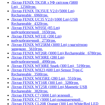
Ліхтар FENIX TK35R з УФ світлом (5800
Lm)
12560грн.
Ліхтар FENIX TK35UE V2.0 (5000 Lm)
Rechargeable
6960грн.
Ліхтар FENIX UC35 V2.0 (1000 Lm) USB
Rechargeable
4320грн.
Ліхтар FENIX WF05E (85 Lm)
вибухобезпечний
1650грн.
Ліхтар FENIX WF11E (200 Lm)
вибухобезпечний
2730грн.
Ліхтар FENIX WF25RM (3000 Lm) з магнітною
зарядкою
5610грн.
Ліхтар FENIX WF26R (3000 Lm) Rechargeable
6780грн.
Ліхтар FENIX WF30RE (280 Lm)
вибухобезпечний
4990грн.
Ліхтар FENIX WF30RE Spark (300 Lm)
5190грн.
Ліхтар FENIX WH23 (600 Lm) Sensor Type-C
Rechargeable
3500грн.
Ліхтар FENIX WH35RE (280 Lm)
5510грн.
Ліхтар FENIX WT16R (300 Lm)
3280грн.
Ліхтар FENIX WT25R (1000 Lm) Magnetic USB
Rechargeable
3820грн.
Ліхтар FENIX C7 (3000 Lm) зелений
Ліхтар FENIX C7 (3000 Lm) помаранчевий
Ліхтар FENIX CL20R Orange (300 Lm) White/Red LED