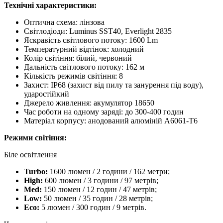
Технічні характеристики:
Оптична схема: лінзова
Світлодіоди: Luminus SST40, Everlight 2835
Яскравість світлового потоку: 1600 Lm
Температурний відтінок: холодний
Колір світіння: білий, червоний
Дальність світлового потоку: 162 м
Кількість режимів світіння: 8
Захист: IP68 (захист від пилу та занурення під воду),
ударостійкий
Джерело живлення: акумулятор 18650
Час роботи на одному заряді: до 300-400 годин
Матеріал корпусу: анодований алюміній A6061-T6
Режими світіння:
Біле освітлення
Turbo:
1600 люмен / 2 години / 162 метри;
High:
600 люмен / 3 години / 97 метрів;
Med:
150 люмен / 12 годин / 47 метрів;
Low:
50 люмен / 35 годин / 28 метрів;
Eco:
5 люмен / 300 годин / 9 метрів.