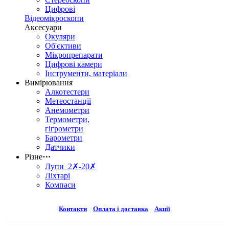
Цифрові
Відеомікроскопи
Аксесуари
Окуляри
Об'єктиви
Мікропрепарати
Цифрові камери
Інструменти, матеріали
Вимірювання
Алкотестери
Метеостанції
Анемометри
Термометри,
гігрометри
Барометри
Датчики
Різне
⋯
Лупи 2✗-20✗
Ліхтарі
Компаси
Контакти
Оплата і доставка
Акції