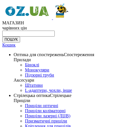
МАГАЗИН
чарівних цін
Кошик
Оптика для спостережень
Спостереження
Прилади
Біноклі
Монокуляри
Підзорні труби
Аксесуари
Штативи
L-адаптери, чохли, інше
Стрілецька оптика
Стрілецьке
Приціли
Приціли оптичні
Приціли коліматорні
Приціли лазерні (ЛЦВ)
Призматичні приціли
Кріплення для прицілів