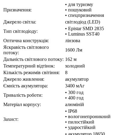
• для туризму
Призначення:
• пошуковий
• спецпризначення
Джерело світла:
світлодіод (LED)
• Epistar SMD 2835
Тип світлодіоду:
• Luminus SST40
Оптична конструкція:
лінзова
Яскравість світлового
1600 Лм
потоку:
Дальність світлового потоку:
162 м
Температурний відтінок:
холодний
Кількість режимів світіння:
8
Джерело живлення:
акумулятор
Ємність акумулятора:
3400 мАг
• 300 год
Тривалість роботи:
• 400 год
Матеріал корпусу:
алюміній
• IP68
• вологонепроникний
Захист:
• пилостійкий
• ударостійкий
• акумулятор 18650