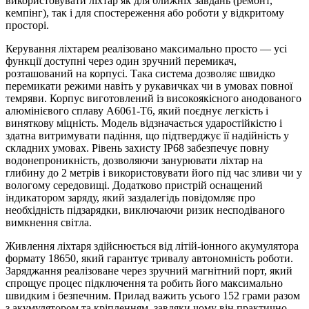
використовувати ліхтар як для ближніх завдань (ремонт,
кемпінг), так і для спостереження або роботи у відкритому
просторі.
Керування ліхтарем реалізовано максимально просто — усі
функції доступні через один зручний перемикач,
розташований на корпусі. Така система дозволяє швидко
перемикати режими навіть у рукавичках чи в умовах повної
темряви. Корпус виготовлений із високоякісного анодованого
алюмінієвого сплаву A6061-T6, який поєднує легкість і
виняткову міцність. Модель відзначається ударостійкістю і
здатна витримувати падіння, що підтверджує її надійність у
складних умовах. Рівень захисту IP68 забезпечує повну
водонепроникність, дозволяючи занурювати ліхтар на
глибину до 2 метрів і використовувати його під час зливи чи у
вологому середовищі. Додатково пристрій оснащений
індикатором заряду, який заздалегідь повідомляє про
необхідність підзарядки, виключаючи ризик несподіваного
вимкнення світла.
Живлення ліхтаря здійснюється від літій-іонного акумулятора
формату 18650, який гарантує тривалу автономність роботи.
Заряджання реалізоване через зручний магнітний порт, який
спрощує процес підключення та робить його максимально
швидким і безпечним. Прилад важить усього 152 грами разом
з акумулятором та кріпленням, завдяки чому він практично