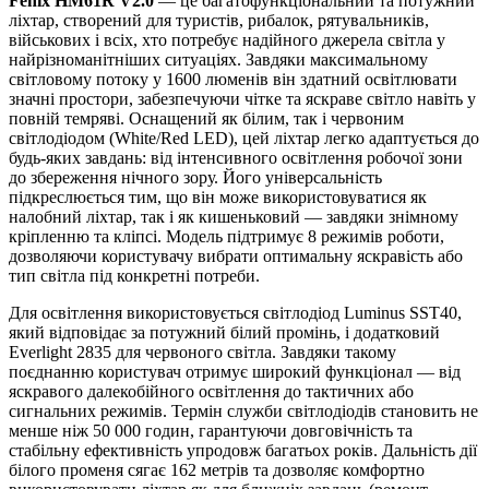
Fenix HM61R V2.0
— це багатофункціональний та потужний
ліхтар, створений для туристів, рибалок, рятувальників,
військових і всіх, хто потребує надійного джерела світла у
найрізноманітніших ситуаціях. Завдяки максимальному
світловому потоку у 1600 люменів він здатний освітлювати
значні простори, забезпечуючи чітке та яскраве світло навіть у
повній темряві. Оснащений як білим, так і червоним
світлодіодом (White/Red LED), цей ліхтар легко адаптується до
будь-яких завдань: від інтенсивного освітлення робочої зони
до збереження нічного зору. Його універсальність
підкреслюється тим, що він може використовуватися як
налобний ліхтар, так і як кишеньковий — завдяки знімному
кріпленню та кліпсі. Модель підтримує 8 режимів роботи,
дозволяючи користувачу вибрати оптимальну яскравість або
тип світла під конкретні потреби.
Для освітлення використовується світлодіод Luminus SST40,
який відповідає за потужний білий промінь, і додатковий
Everlight 2835 для червоного світла. Завдяки такому
поєднанню користувач отримує широкий функціонал — від
яскравого далекобійного освітлення до тактичних або
сигнальних режимів. Термін служби світлодіодів становить не
менше ніж 50 000 годин, гарантуючи довговічність та
стабільну ефективність упродовж багатьох років. Дальність дії
білого променя сягає 162 метрів та дозволяє комфортно