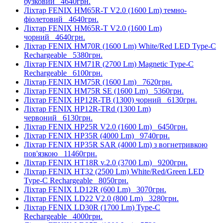
бузковий
4640грн.
Ліхтар FENIX HM65R-T V2.0 (1600 Lm) темно-
фіолетовий
4640грн.
Ліхтар FENIX HM65R-T V2.0 (1600 Lm)
чорний
4640грн.
Ліхтар FENIX HM70R (1600 Lm) White/Red LED Type-C
Rechargeable
5380грн.
Ліхтар FENIX HM71R (2700 Lm) Magnetic Type-C
Rechargeable
6100грн.
Ліхтар FENIX HM75R (1600 Lm)
7620грн.
Ліхтар FENIX HM75R SE (1600 Lm)
5360грн.
Ліхтар FENIX HP12R-TB (1300) чорний
6130грн.
Ліхтар FENIX HP12R-TRd (1300 Lm)
червоний
6130грн.
Ліхтар FENIX HP25R V2.0 (1600 Lm)
6450грн.
Ліхтар FENIX HP35R (4000 Lm)
9740грн.
Ліхтар FENIX HP35R SAR (4000 Lm) з вогнетривкою
пов'язкою
11460грн.
Ліхтар FENIX HT18R v.2.0 (3700 Lm)
9200грн.
Ліхтар FENIX HT32 (2500 Lm) White/Red/Green LED
Type-C Rechargeable
8050грн.
Ліхтар FENIX LD12R (600 Lm)
3070грн.
Ліхтар FENIX LD22 V2.0 (800 Lm)
3280грн.
Ліхтар FENIX LD30R (1700 Lm) Type-C
Rechargeable
4000грн.