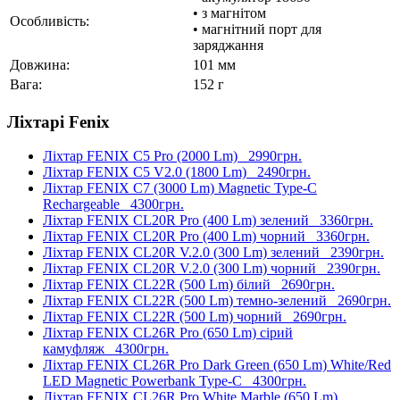
• з магнітом
Особливість:
• магнітний порт для
заряджання
Довжина:
101 мм
Вага:
152 г
Ліхтарі Fenix
Ліхтар FENIX C5 Pro (2000 Lm)
2990грн.
Ліхтар FENIX C5 V2.0 (1800 Lm)
2490грн.
Ліхтар FENIX C7 (3000 Lm) Magnetic Type-C
Rechargeable
4300грн.
Ліхтар FENIX CL20R Pro (400 Lm) зелений
3360грн.
Ліхтар FENIX CL20R Pro (400 Lm) чорний
3360грн.
Ліхтар FENIX CL20R V.2.0 (300 Lm) зелений
2390грн.
Ліхтар FENIX CL20R V.2.0 (300 Lm) чорний
2390грн.
Ліхтар FENIX CL22R (500 Lm) білий
2690грн.
Ліхтар FENIX CL22R (500 Lm) темно-зелений
2690грн.
Ліхтар FENIX CL22R (500 Lm) чорний
2690грн.
Ліхтар FENIX CL26R Pro (650 Lm) сірий
камуфляж
4300грн.
Ліхтар FENIX CL26R Pro Dark Green (650 Lm) White/Red
LED Magnetic Powerbank Type-C
4300грн.
Ліхтар FENIX CL26R Pro White Marble (650 Lm)