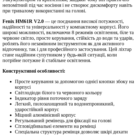
непомітний під час носіння і не створює дискомфорту навіть
при тривалому використанні на голові.
Fenix HM61R V2.0
— це поєднання високої потужності,
надійності та універсальності у компактному корпусі. Його
широкі можливості, включаючи 8 режимів освітлення, біле та
червоне світло, просте керування, стійкість до води та ударів,
роблять його незамінним інструментом як для активного
відпочинку, так і для професійного застосування. Цей ліхтар
стане надійним супутником у будь-якій ситуації, коли
потрібне потужне й стабільне освітлення.
Конструктивні особливості:
Просте керування за допомогою однієї кнопки збоку на
корпусі
Світлодіоди білого та червоного кольору
Індикатор рівня поточного заряду
Легкий, пилозахищений та водонепроникний,
ударостійкий корпус
Міцний алюмінієвий корпус
Регульований ремінець для фіксації на голові
Сітловідбивальні елементи на ремінці
Спеціальна структура ремінця дозволяє шкірі дихати