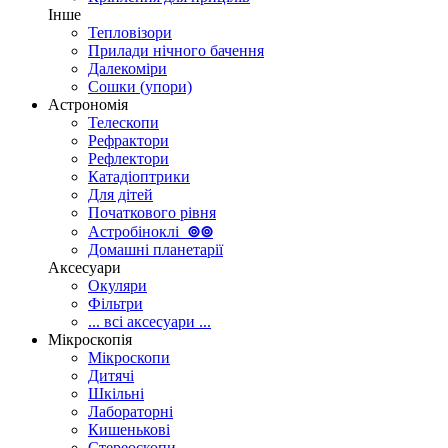
Інше
Тепловізори
Прилади нічного бачення
Далекоміри
Сошки (упори)
Астрономія
Телескопи
Рефрактори
Рефлектори
Катадіоптрики
Для дітей
Початкового рівня
Астробіноклі
⊚
⊚
Домашні планетарії
Аксесуари
Окуляри
Фільтри
... всі аксесуари ...
Мікроскопія
Мікроскопи
Дитячі
Шкільні
Лабораторні
Кишенькові
Стереоскопи