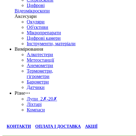
Цифрові
Відеомікроскопи
Аксесуари
Окуляри
Об'єктиви
Мікропрепарати
Цифрові камери
Інструменти, матеріали
Вимірювання
Алкотестери
Метеостанції
Анемометри
Термометри,
гігрометри
Барометри
Датчики
Різне
⋯
Лупи 2✗-20✗
Ліхтарі
Компаси
КОНТАКТИ
ОПЛАТА І ДОСТАВКА
АКЦІЇ