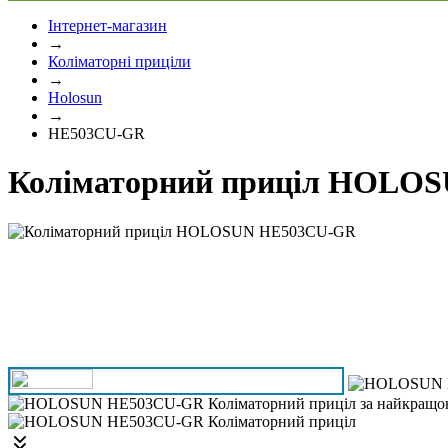
Інтернет-магазин
→
Коліматорні приціли
→
Holosun
→
HE503CU-GR
Коліматорний приціл HOLO