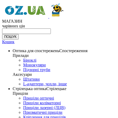
МАГАЗИН
чарівних цін
Кошик
Оптика для спостережень
Спостереження
Прилади
Біноклі
Монокуляри
Підзорні труби
Аксесуари
Штативи
L-адаптери, чохли, інше
Стрілецька оптика
Стрілецьке
Приціли
Приціли оптичні
Приціли коліматорні
Приціли лазерні (ЛЦВ)
Призматичні приціли
Кріплення для прицілів