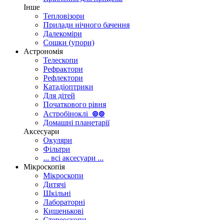
Інше
Тепловізори
Прилади нічного бачення
Далекоміри
Сошки (упори)
Астрономія
Телескопи
Рефрактори
Рефлектори
Катадіоптрики
Для дітей
Початкового рівня
Астробіноклі
⊚
⊚
Домашні планетарії
Аксесуари
Окуляри
Фільтри
... всі аксесуари ...
Мікроскопія
Мікроскопи
Дитячі
Шкільні
Лабораторні
Кишенькові
Стереоскопи