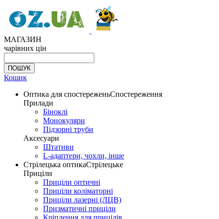
МАГАЗИН
чарівних цін
Кошик
Оптика для спостережень
Спостереження
Прилади
Біноклі
Монокуляри
Підзорні труби
Аксесуари
Штативи
L-адаптери, чохли, інше
Стрілецька оптика
Стрілецьке
Приціли
Приціли оптичні
Приціли коліматорні
Приціли лазерні (ЛЦВ)
Призматичні приціли
Кріплення для прицілів