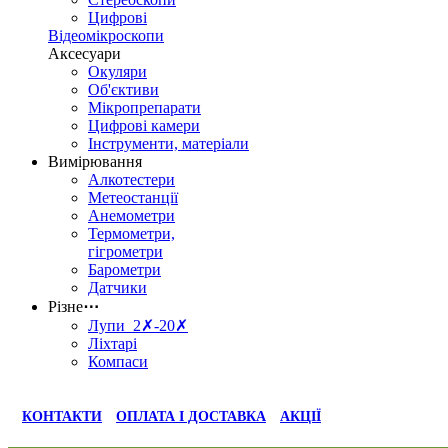
Цифрові
Відеомікроскопи
Аксесуари
Окуляри
Об'єктиви
Мікропрепарати
Цифрові камери
Інструменти, матеріали
Вимірювання
Алкотестери
Метеостанції
Анемометри
Термометри,
гігрометри
Барометри
Датчики
Різне
⋯
Лупи 2✗-20✗
Ліхтарі
Компаси
КОНТАКТИ
ОПЛАТА І ДОСТАВКА
АКЦІЇ