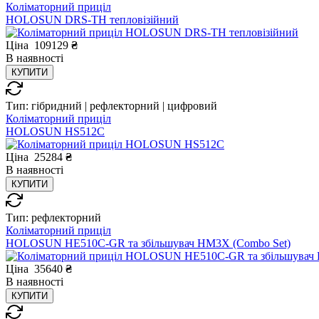
Коліматорний приціл
HOLOSUN DRS-TH тепловізійний
Ціна
109129
₴
В
наявності
КУПИТИ
Тип:
гібридний | рефлекторний | цифровий
Коліматорний приціл
HOLOSUN HS512C
Ціна
25284
₴
В
наявності
КУПИТИ
Тип:
рефлекторний
Коліматорний приціл
HOLOSUN HE510C-GR та збільшувач HM3X (Combo Set)
Ціна
35640
₴
В
наявності
КУПИТИ