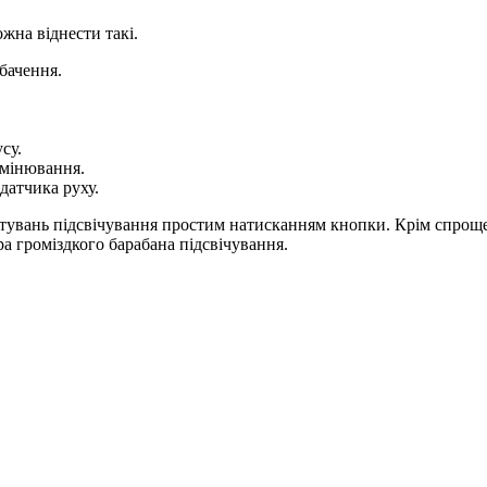
жна віднести такі.
бачення.
су.
омінювання.
 датчика руху.
тувань підсвічування простим натисканням кнопки. Крім спрощен
ра громіздкого барабана підсвічування.