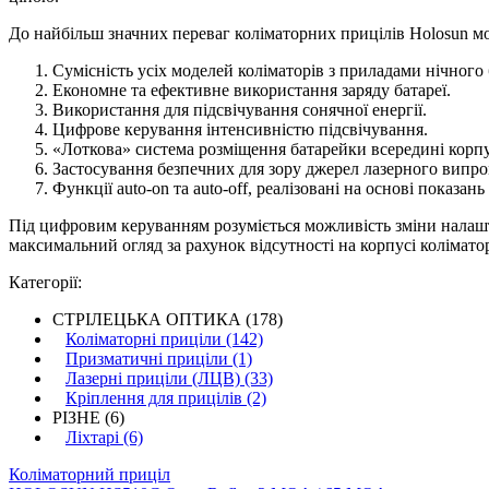
До найбільш значних переваг коліматорних прицілів Holosun мо
Сумісність усіх моделей коліматорів з приладами нічного 
Економне та ефективне використання заряду батареї.
Використання для підсвічування сонячної енергії.
Цифрове керування інтенсивністю підсвічування.
«Лоткова» система розміщення батарейки всередині корпу
Застосування безпечних для зору джерел лазерного випр
Функції auto-on та auto-off, реалізовані на основі показань
Під цифровим керуванням розуміється можливість зміни налаш
максимальний огляд за рахунок відсутності на корпусі колімато
Категорії:
СТРІЛЕЦЬКА ОПТИКА (178)
Коліматорні приціли (142)
Призматичні приціли (1)
Лазерні приціли (ЛЦВ) (33)
Кріплення для прицілів (2)
РІЗНЕ (6)
Ліхтарі (6)
Коліматорний приціл