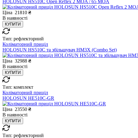
HOLOSUN HS510C Open Reflex 2 MOA / 65 MOA
Ціна
21810
₴
В
наявності
КУПИТИ
Тип:
рефлекторний
Коліматорний приціл
HOLOSUN HS510C та збільшувач HM3X (Combo Set)
Ціна
32988
₴
В
наявності
КУПИТИ
Тип:
комплект
Коліматорний приціл
HOLOSUN HE510C-GR
Ціна
23550
₴
В
наявності
КУПИТИ
Тип:
рефлекторний