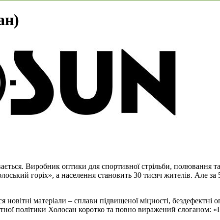
ан)
вається. Виробник оптики для спортивної стрільби, полювання та 
олоський горіх», а населення становить 30 тисяч жителів. Але за 
новітні матеріали – сплави підвищеної міцності, бездефектні оп
тної політики Холосан коротко та повно виражений слоганом: «