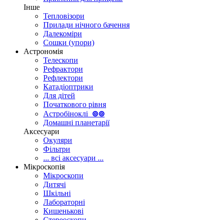
Інше
Тепловізори
Прилади нічного бачення
Далекоміри
Сошки (упори)
Астрономія
Телескопи
Рефрактори
Рефлектори
Катадіоптрики
Для дітей
Початкового рівня
Астробіноклі
⊚
⊚
Домашні планетарії
Аксесуари
Окуляри
Фільтри
... всі аксесуари ...
Мікроскопія
Мікроскопи
Дитячі
Шкільні
Лабораторні
Кишенькові
Стереоскопи