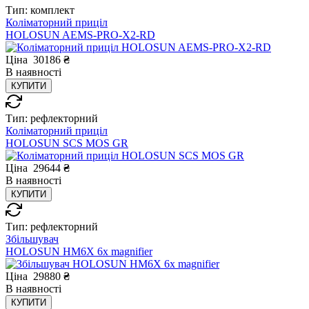
Тип:
комплект
Коліматорний приціл
HOLOSUN AEMS-PRO-X2-RD
Ціна
30186
₴
В
наявності
КУПИТИ
Тип:
рефлекторний
Коліматорний приціл
HOLOSUN SCS MOS GR
Ціна
29644
₴
В
наявності
КУПИТИ
Тип:
рефлекторний
Збільшувач
HOLOSUN HM6X 6x magnifier
Ціна
29880
₴
В
наявності
КУПИТИ