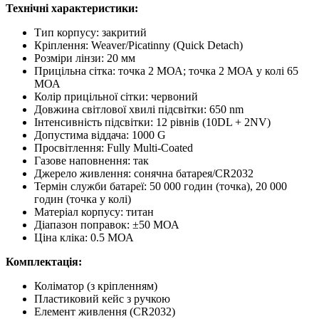
Технічні характеристики:
Тип корпусу: закритий
Кріплення: Weaver/Picatinny (Quick Detach)
Розміри лінзи: 20 мм
Прицільна сітка: точка 2 МОА; точка 2 МОА у колі 65
МОА
Колір прицільної сітки: червоний
Довжина світлової хвилі підсвітки: 650 nm
Інтенсивність підсвітки: 12 рівнів (10DL + 2NV)
Допустима віддача: 1000 G
Просвітлення: Fully Multi-Coated
Газове наповнення: так
Джерело живлення: сонячна батарея/CR2032
Термін служби батареї: 50 000 годин (точка), 20 000
годин (точка у колі)
Матеріал корпусу: титан
Діапазон поправок: ±50 МОА
Ціна кліка: 0.5 МОА
Комплектація:
Коліматор (з кріпленням)
Пластиковий кейс з ручкою
Елемент живлення (CR2032)