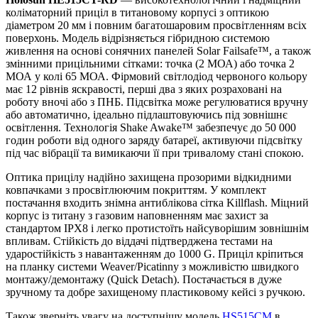
коліматорний приціл в титановому корпусі з оптикою
діаметром 20 мм і повним багатошаровим просвітленням всіх
поверхонь. Модель відрізняється гібридною системою
живлення на основі сонячних панелей Solar Failsafe™, а також
змінними прицільними сітками: точка (2 МОА) або точка 2
МОА у колі 65 МОА. Фірмовий світлодіод червоного кольору
має 12 рівнів яскравості, перші два з яких розраховані на
роботу вночі або з ПНБ. Підсвітка може регулюватися вручну
або автоматично, ідеально підлаштовуючись під зовнішнє
освітлення. Технологія Shake Awake™ забезпечує до 50 000
годин роботи від одного заряду батареї, активуючи підсвітку
під час вібрації та вимикаючи її при тривалому стані спокою.
Оптика прицілу надійно захищена прозорими відкидними
ковпачками з просвітлюючим покриттям. У комплект
постачання входить знімна антиблікова сітка Killflash. Міцний
корпус із титану з газовим наповненням має захист за
стандартом IPX8 і легко протистоїть найсуворішим зовнішнім
впливам. Стійкість до віддачі підтверджена тестами на
ударостійкість з навантаженням до 1000 G. Приціл кріпиться
на планку системи Weaver/Picatinny з можливістю швидкого
монтажу/демонтажу (Quick Detach). Постачається в дуже
зручному та добре захищеному пластиковому кейсі з ручкою.
Також зверніть увагу на доступнішу модель
HS515CM
в