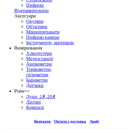
Цифрові
Відеомікроскопи
Аксесуари
Окуляри
Об'єктиви
Мікропрепарати
Цифрові камери
Інструменти, матеріали
Вимірювання
Алкотестери
Метеостанції
Анемометри
Термометри,
гігрометри
Барометри
Датчики
Різне
⋯
Лупи 2✗-20✗
Ліхтарі
Компаси
Контакти
Оплата і доставка
Акції