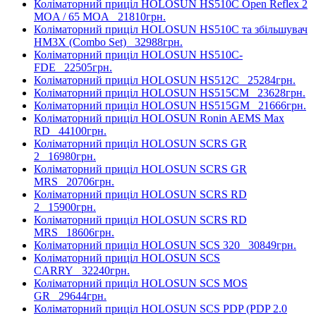
Коліматорний приціл HOLOSUN HS510C Open Reflex 2
MOA / 65 MOA
21810грн.
Коліматорний приціл HOLOSUN HS510C та збільшувач
HM3X (Combo Set)
32988грн.
Коліматорний приціл HOLOSUN HS510C-
FDE
22505грн.
Коліматорний приціл HOLOSUN HS512C
25284грн.
Коліматорний приціл HOLOSUN HS515CM
23628грн.
Коліматорний приціл HOLOSUN HS515GM
21666грн.
Коліматорний приціл HOLOSUN Ronin AEMS Max
RD
44100грн.
Коліматорний приціл HOLOSUN SCRS GR
2
16980грн.
Коліматорний приціл HOLOSUN SCRS GR
MRS
20706грн.
Коліматорний приціл HOLOSUN SCRS RD
2
15900грн.
Коліматорний приціл HOLOSUN SCRS RD
MRS
18606грн.
Коліматорний приціл HOLOSUN SCS 320
30849грн.
Коліматорний приціл HOLOSUN SCS
CARRY
32240грн.
Коліматорний приціл HOLOSUN SCS MOS
GR
29644грн.
Коліматорний приціл HOLOSUN SCS PDP (PDP 2.0