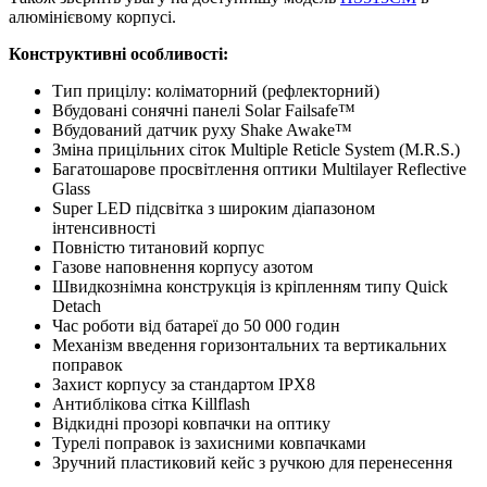
алюмінієвому корпусі.
Конструктивні особливості:
Тип прицілу: коліматорний (рефлекторний)
Вбудовані сонячні панелі Solar Failsafe™
Вбудований датчик руху Shake Awake™
Зміна прицільних сіток Multiple Reticle System (M.R.S.)
Багатошарове просвітлення оптики Multilayer Reflective
Glass
Super LED підсвітка з широким діапазоном
інтенсивності
Повністю титановий корпус
Газове наповнення корпусу азотом
Швидкознімна конструкція із кріпленням типу Quick
Detach
Час роботи від батареї до 50 000 годин
Механізм введення горизонтальних та вертикальних
поправок
Захист корпусу за стандартом IPX8
Антиблікова сітка Killflash
Відкидні прозорі ковпачки на оптику
Турелі поправок із захисними ковпачками
Зручний пластиковий кейс з ручкою для перенесення