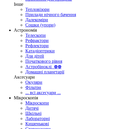
Інше
Тепловізори
Прилади нічного бачення
Далекоміри
Сошки (упори)
Астрономія
Телескопи
Рефрактори
Рефлектори
Катадіоптрики
Для дітей
Початкового рівня
Астробіноклі
⊚
⊚
Домашні планетарії
Аксесуари
Окуляри
Фільтри
... всі аксесуари ...
Мікроскопія
Мікроскопи
Дитячі
Шкільні
Лабораторні
Кишенькові
Стереоскопи