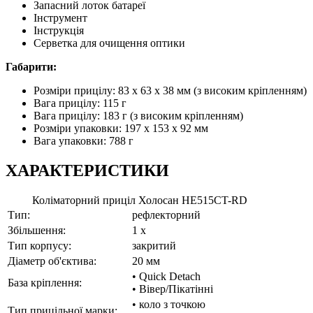
Запасний лоток батареї
Інструмент
Інструкція
Серветка для очищення оптики
Габарити:
Розміри прицілу: 83 x 63 x 38 мм (з високим кріпленням)
Вага прицілу: 115 г
Вага прицілу: 183 г (з високим кріпленням)
Розміри упаковки: 197 x 153 x 92 мм
Вага упаковки: 788 г
ХАРАКТЕРИСТИКИ
Коліматорний приціл Холосан HE515CT-RD
Тип:
рефлекторний
Збільшення:
1 x
Тип корпусу:
закритий
Діаметр об'єктива:
20 мм
• Quick Detach
База кріплення:
• Вівер/Пікатінні
• коло з точкою
Тип прицільної марки: