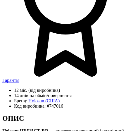
Гарантія
12 міс.
(від виробника)
14 днів
на обмін/повернення
Бренд:
Holosun
(США)
Код виробника:
#747016
ОПИС
Holosun HE515CT-RD
— високотехнологічний і надміцний