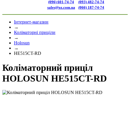
(096) 601-74-74
(093) 482-74-74
sales@oz.com.ua
(066) 187-74-74
Інтернет-магазин
→
Коліматорні приціли
→
Holosun
→
HE515CT-RD
Коліматорний приціл
HOLOSUN HE515CT-RD