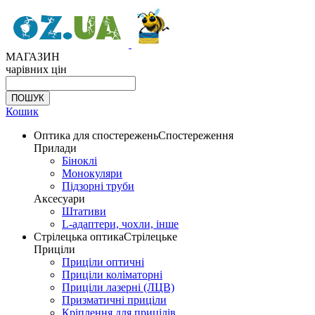
МАГАЗИН
чарівних цін
Кошик
Оптика для спостережень
Спостереження
Прилади
Біноклі
Монокуляри
Підзорні труби
Аксесуари
Штативи
L-адаптери, чохли, інше
Стрілецька оптика
Стрілецьке
Приціли
Приціли оптичні
Приціли коліматорні
Приціли лазерні (ЛЦВ)
Призматичні приціли
Кріплення для прицілів