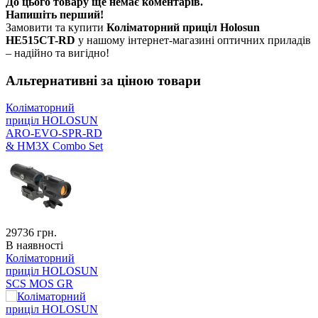
До цього товару ще немає коментарів.
Напишіть перший!
Замовити та купити
Коліматорний приціл Holosun
HE515CT-RD
у нашому інтернет-магазині оптичних приладів
– надійно та вигідно!
Альтернативні за ціною товари
Коліматорний
приціл HOLOSUN
ARO-EVO-SPR-RD
& HM3X Combo Set
29736
грн.
В наявності
Коліматорний
приціл HOLOSUN
SCS MOS GR