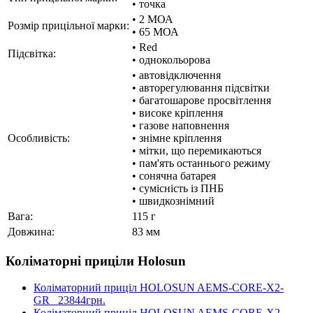
• точка
• 2 МОА
Розмір прицільної марки:
• 65 МОА
• Red
Підсвітка:
• однокольорова
• автовідключення
• авторегулювання підсвітки
• багатошарове просвітлення
• високе кріплення
• газове наповнення
Особливість:
• знімне кріплення
• мітки, що перемикаються
• пам'ять останнього режиму
• сонячна батарея
• сумісність із ПНБ
• швидкознімний
Вага:
115 г
Довжина:
83 мм
Коліматорні приціли Holosun
Коліматорний приціл HOLOSUN AEMS-CORE-X2-
GR
23844грн.
Коліматорний приціл HOLOSUN AEMS-CORE-X2-