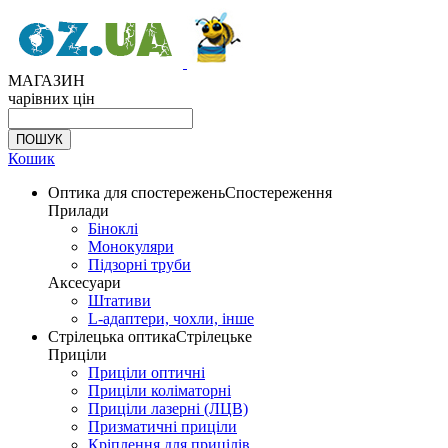
МАГАЗИН
чарівних цін
Кошик
Оптика для спостережень
Спостереження
Прилади
Біноклі
Монокуляри
Підзорні труби
Аксесуари
Штативи
L-адаптери, чохли, інше
Стрілецька оптика
Стрілецьке
Приціли
Приціли оптичні
Приціли коліматорні
Приціли лазерні (ЛЦВ)
Призматичні приціли
Кріплення для прицілів