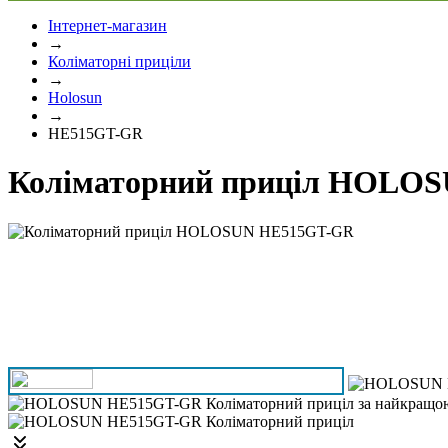
Інтернет-магазин
→
Коліматорні приціли
→
Holosun
→
HE515GT-GR
Коліматорний приціл HOLO