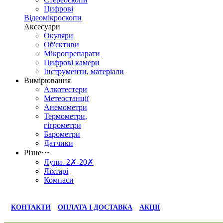
Цифрові
Відеомікроскопи
Аксесуари
Окуляри
Об'єктиви
Мікропрепарати
Цифрові камери
Інструменти, матеріали
Вимірювання
Алкотестери
Метеостанції
Анемометри
Термометри,
гігрометри
Барометри
Датчики
Різне
⋯
Лупи 2✗-20✗
Ліхтарі
Компаси
КОНТАКТИ
ОПЛАТА І ДОСТАВКА
АКЦІЇ