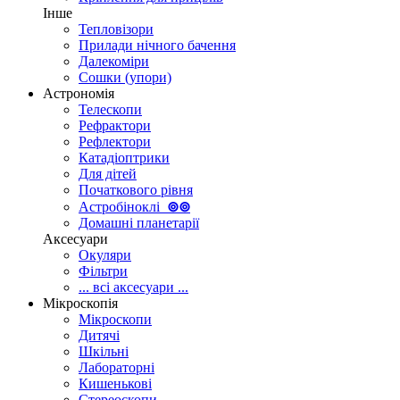
Інше
Тепловізори
Прилади нічного бачення
Далекоміри
Сошки (упори)
Астрономія
Телескопи
Рефрактори
Рефлектори
Катадіоптрики
Для дітей
Початкового рівня
Астробіноклі
⊚
⊚
Домашні планетарії
Аксесуари
Окуляри
Фільтри
... всі аксесуари ...
Мікроскопія
Мікроскопи
Дитячі
Шкільні
Лабораторні
Кишенькові
Стереоскопи