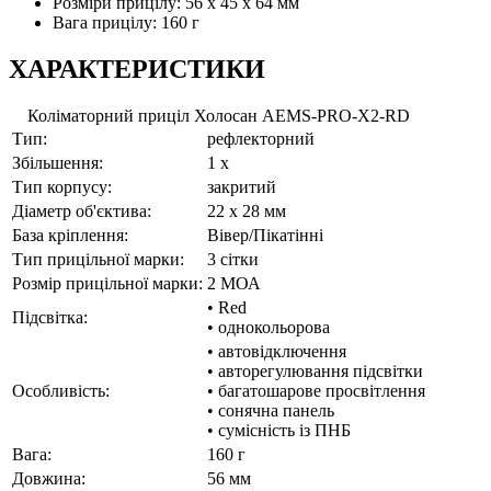
Розміри прицілу: 56 x 45 x 64 мм
Вага прицілу: 160 г
ХАРАКТЕРИСТИКИ
Коліматорний приціл Холосан AEMS-PRO-X2-RD
Тип:
рефлекторний
Збільшення:
1 x
Тип корпусу:
закритий
Діаметр об'єктива:
22 x 28 мм
База кріплення:
Вівер/Пікатінні
Тип прицільної марки:
3 сітки
Розмір прицільної марки:
2 МОА
• Red
Підсвітка:
• однокольорова
• автовідключення
• авторегулювання підсвітки
Особливість:
• багатошарове просвітлення
• сонячна панель
• сумісність із ПНБ
Вага:
160 г
Довжина:
56 мм