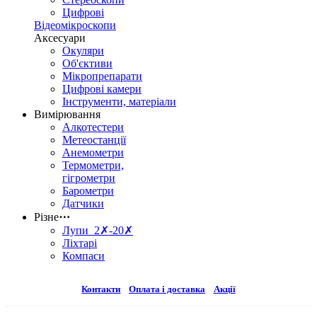
Цифрові
Відеомікроскопи
Аксесуари
Окуляри
Об'єктиви
Мікропрепарати
Цифрові камери
Інструменти, матеріали
Вимірювання
Алкотестери
Метеостанції
Анемометри
Термометри,
гігрометри
Барометри
Датчики
Різне
⋯
Лупи 2✗-20✗
Ліхтарі
Компаси
Контакти
Оплата і доставка
Акції