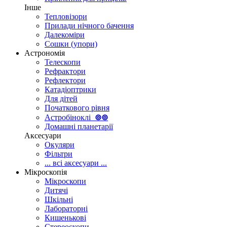
Інше
Тепловізори
Прилади нічного бачення
Далекоміри
Сошки (упори)
Астрономія
Телескопи
Рефрактори
Рефлектори
Катадіоптрики
Для дітей
Початкового рівня
Астробіноклі
⊚
⊚
Домашні планетарії
Аксесуари
Окуляри
Фільтри
... всі аксесуари ...
Мікроскопія
Мікроскопи
Дитячі
Шкільні
Лабораторні
Кишенькові
Стереоскопи