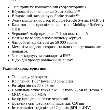
Тип прицілу: коліматорний (рефлекторний)
Вбудовані сонячні панелі Solar Failsafe™
Вбудований датчик руху Shake Awake™
Зміна прицільних сіток Multiple Reticle System (M.R.S.)
Багатошарове просвітлення оптики Multilayer Reflective
Glass
Червоний колір прицільної сітки помітніший
Велике поле зору у компактному корпусі
Час роботи від батареї до 50 000 годин
Механізм введення горизонтальних та вертикальних
поправок
Захист корпусу за стандартом IP67
Відкидні прозорі ковпачки на лінзах
Технічні характеристики:
Тип корпусу: закритий
Кріплення: 1.63" lower 1/3 co-witness
Розміри лінзи: 22 x 28 мм
Прицільна сітка: точка 2 МОА; коло 65 МОА; точка 2
МОА у колі 65 МОА
Колір прицільної сітки: червоний
Довжина світлової хвилі підсвітки: 650 nm
Інтенсивність підсвітки: 12 рівнів (8DL + 4NV)