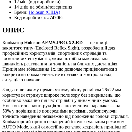
12 міс.
(від виробника)
14 днів
на обмін/повернення
Бренд:
Holosun
(США)
Код виробника:
#747062
ОПИС
Коліматор
Holosun AEMS-PRO-X2-RD
— це приціл
закритого типу (Enclosed Reflex Sight), розроблений для
професійних користувачів, спортивних стрільців та
вимогливих ентузіастів, яким потрібна максимальна
швидкість реагування та точність на ближніх дистанціях.
Приціл має збільшення 1x, що дозволяє прицілюватися з
відкритими обома очима, не втрачаючи контролю над
ситуацією навколо.
Завдяки великому прямокутному вікну розміром 28x22 мм
користувач отримує широке поле зору без викривлень, що
особливо важливо під час стрільби у динамічних умовах.
Нова оптична конструкція значно зменшує паралакс — на
50% у порівнянні з попередніми версіями, забезпечуючи
точність наведення незалежно від положення голови стрільця.
Коліматорний приціл оснащений інтелектуальним режимом
AUTO Mode, який самостійно регулює яскравість прицільної