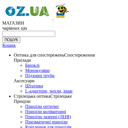
МАГАЗИН
чарівних цін
Кошик
Оптика для спостережень
Спостереження
Прилади
Біноклі
Монокуляри
Підзорні труби
Аксесуари
Штативи
L-адаптери, чохли, інше
Стрілецька оптика
Стрілецьке
Приціли
Приціли оптичні
Приціли коліматорні
Приціли лазерні (ЛЦВ)
Призматичні приціли
Кріплення для прицілів