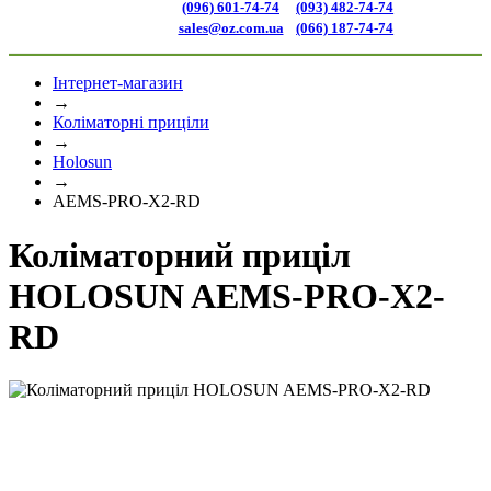
(096) 601-74-74
(093) 482-74-74
sales@oz.com.ua
(066) 187-74-74
Інтернет-магазин
→
Коліматорні приціли
→
Holosun
→
AEMS-PRO-X2-RD
Коліматорний приціл
HOLOSUN AEMS-PRO-X2-
RD