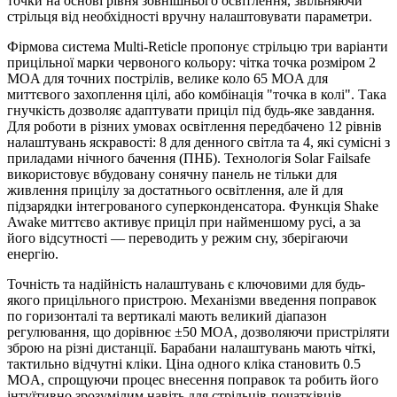
точки на основі рівня зовнішнього освітлення, звільняючи
стрільця від необхідності вручну налаштовувати параметри.
Фірмова система Multi-Reticle пропонує стрільцю три варіанти
прицільної марки червоного кольору: чітка точка розміром 2
MOA для точних пострілів, велике коло 65 MOA для
миттєвого захоплення цілі, або комбінація "точка в колі". Така
гнучкість дозволяє адаптувати приціл під будь-яке завдання.
Для роботи в різних умовах освітлення передбачено 12 рівнів
налаштувань яскравості: 8 для денного світла та 4, які сумісні з
приладами нічного бачення (ПНБ). Технологія Solar Failsafe
використовує вбудовану сонячну панель не тільки для
живлення прицілу за достатнього освітлення, але й для
підзарядки інтегрованого суперконденсатора. Функція Shake
Awake миттєво активує приціл при найменшому русі, а за
його відсутності — переводить у режим сну, зберігаючи
енергію.
Точність та надійність налаштувань є ключовими для будь-
якого прицільного пристрою. Механізми введення поправок
по горизонталі та вертикалі мають великий діапазон
регулювання, що дорівнює ±50 MOA, дозволяючи пристріляти
зброю на різні дистанції. Барабани налаштувань мають чіткі,
тактильно відчутні кліки. Ціна одного кліка становить 0.5
MOA, спрощуючи процес внесення поправок та робить його
інтуїтивно зрозумілим навіть для стрільців-початківців.