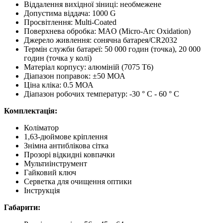
Віддалення вихідної зіниці: необмежене
Допустима віддача: 1000 G
Просвітлення: Multi-Coated
Поверхнева обробка: MAO (Micro-Arc Oxidation)
Джерело живлення: сонячна батарея/CR2032
Термін служби батареї: 50 000 годин (точка), 20 000
годин (точка у колі)
Матеріал корпусу: алюміній (7075 T6)
Діапазон поправок: ±50 МОА
Ціна кліка: 0.5 МОА
Діапазон робочих температур: -30 ° C - 60 ° C
Комплектація:
Коліматор
1,63-дюймове кріплення
Знімна антиблікова сітка
Прозорі відкидні ковпачки
Мультиінструмент
Гайковий ключ
Серветка для очищення оптики
Інструкція
Габарити: