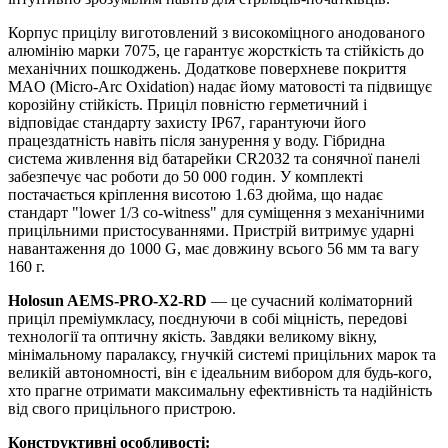
Корпус прицілу виготовлений з високоміцного анодованого
алюмінію марки 7075, це гарантує жорсткість та стійкість до
механічних пошкоджень. Додаткове поверхневе покриття
MAO (Micro-Arc Oxidation) надає йому матовості та підвищує
корозійну стійкість. Приціл повністю герметичний і
відповідає стандарту захисту IP67, гарантуючи його
працездатність навіть після занурення у воду. Гібридна
система живлення від батарейки CR2032 та сонячної панелі
забезпечує час роботи до 50 000 годин. У комплекті
постачається кріплення висотою 1.63 дюйма, що надає
стандарт "lower 1/3 co-witness" для суміщення з механічними
прицільними пристосуваннями. Пристрій витримує ударні
навантаження до 1000 G, має довжину всього 56 мм та вагу
160 г.
Holosun AEMS-PRO-X2-RD
— це сучасний коліматорний
приціл преміумкласу, поєднуючи в собі міцність, передові
технології та оптичну якість. Завдяки великому вікну,
мінімальному паралаксу, гнучкій системі прицільних марок та
великій автономності, він є ідеальним вибором для будь-кого,
хто прагне отримати максимальну ефективність та надійність
від свого прицільного пристрою.
Конструктивні особливості: