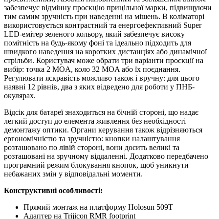
забезпечує відмінну проєкцію прицільної марки, підвищуючи
тим самим зручність при наведенні на мішень. В коліматорі
використовується контрастний та енергоефективний Super
LED-емітер зеленого кольору, який забезпечує високу
помітність на будь-якому фоні та ідеально підходить для
швидкого наведення на коротких дистанціях або динамічної
стрільби. Користувач може обрати три варіанти проєкції на
вибір: точка 2 MOA, коло 32 MOA або їх поєднання.
Регулювати яскравість можливо також і вручну: для цього
наявні 12 рівнів, два з яких відведено для роботи у ПНБ-
окулярах.
Відсік для батареї знаходиться на бічній стороні, що надає
легкий доступ до елемента живлення без необхідності
демонтажу оптики. Органи керування також відрізняються
ергономічністю та зручністю: кнопки налаштування
розташовано по лівій стороні, вони досить великі та
розташовані на зручному віддаленні. Додатково передбачено
програмний режим блокування кнопок, щоб уникнути
небажаних змін у відповідальні моменти.
Конструктивні особливості:
Прямий монтаж на платформу Holosun 509T
Адаптер на Trijicon RMR footprint