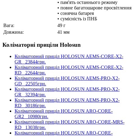
• пам'ять останнього режиму
• повне багатошарове просвітлення
• сонячна батарея
• сумісність із ПНБ
Вага:
49 г
Довжина:
41 мм
Коліматорні приціли Holosun
Коліматорний приціл HOLOSUN AEMS-CORE-X2-
GR
23844грн.
Коліматорний приціл HOLOSUN AEMS-CORE-X2-
RD
22644грн.
Коліматорний приціл HOLOSUN AEMS-PRO-X2-
GD
22505грн.
Коліматорний приціл HOLOSUN AEMS-PRO-X2-
GR
32394грн.
Коліматорний приціл HOLOSUN AEMS-PRO-X2-
RD
30186грн.
Коліматорний приціл HOLOSUN ARO-CORE-
GR2
10980грн.
Коліматорний приціл HOLOSUN ARO-CORE-MRS-
RD
13038грн.
Коліматорний приціл HOLOSUN ARO-CORE-