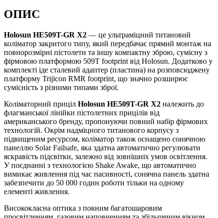
ОПИС
Holosun HE509T-GR X2
— це ультраміцний титановий
коліматор закритого типу, який передбачає прямий монтаж на
повнорозмірні пістолети та іншу компактну зброю, сумісну з
фірмовою платформою 509T footprint від Holosun. Додатково у
комплекті іде сталевий адаптер (пластина) на розповсюджену
платформу Trijicon RMR footprint, що значно розширює
сумісність з різними типами зброї.
Коліматорний приціл
Holosun HE509T-GR X2
належить до
флагманської лінійки пістолетних прицілів від
американського бренду, пропонуючи повний набір фірмових
технологій. Окрім надміцного титанового корпусу з
підвищеним ресурсом, коліматор також оснащено сонячною
панеллю Solar Failsafe, яка здатна автоматично регулювати
яскравість підсвітки, залежно від зовнішніх умов освітлення.
У поєднанні з технологією Shake Awake, що автоматично
вимикає живлення під час пасивності, сонячна панель здатна
забезпечити до 50 000 годин роботи тільки на одному
елементі живлення.
Висококласна оптика з повним багатошаровим
просвітленням, газовим наповненням та збільшеним вікном