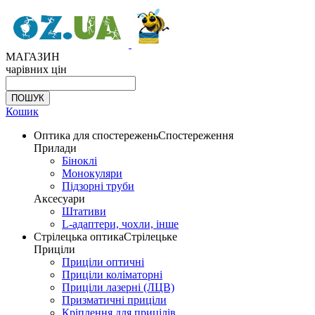
МАГАЗИН
чарівних цін
Кошик
Оптика для спостережень
Спостереження
Прилади
Біноклі
Монокуляри
Підзорні труби
Аксесуари
Штативи
L-адаптери, чохли, інше
Стрілецька оптика
Стрілецьке
Приціли
Приціли оптичні
Приціли коліматорні
Приціли лазерні (ЛЦВ)
Призматичні приціли
Кріплення для прицілів