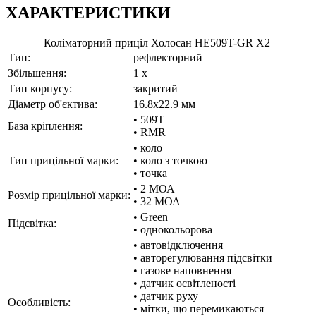
ХАРАКТЕРИСТИКИ
Коліматорний приціл Холосан HE509T-GR X2
Тип:
рефлекторний
Збільшення:
1 x
Тип корпусу:
закритий
Діаметр об'єктива:
16.8x22.9 мм
• 509T
База кріплення:
• RMR
• коло
Тип прицільної марки:
• коло з точкою
• точка
• 2 МОА
Розмір прицільної марки:
• 32 МОА
• Green
Підсвітка:
• однокольорова
• автовідключення
• авторегулювання підсвітки
• газове наповнення
• датчик освітленості
• датчик руху
Особливість:
• мітки, що перемикаються