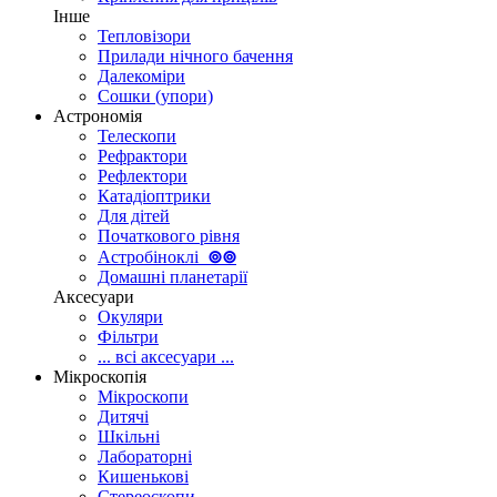
Інше
Тепловізори
Прилади нічного бачення
Далекоміри
Сошки (упори)
Астрономія
Телескопи
Рефрактори
Рефлектори
Катадіоптрики
Для дітей
Початкового рівня
Астробіноклі
⊚
⊚
Домашні планетарії
Аксесуари
Окуляри
Фільтри
... всі аксесуари ...
Мікроскопія
Мікроскопи
Дитячі
Шкільні
Лабораторні
Кишенькові
Стереоскопи