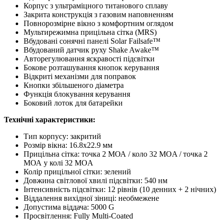
Корпус з ультраміцного титанового сплаву
Закрита конструкція з газовим наповненням
Повнорозмірне вікно з комфортним оглядом
Мультирежимна прицільна сітка (MRS)
Вбудовані сонячні панелі Solar Failsafe™
Вбудований датчик руху Shake Awake™
Авторегулювання яскравості підсвітки
Бокове розташування кнопок керування
Відкриті механізми для поправок
Кнопки збільшеного діаметра
Функція блокування керування
Боковий лоток для батарейки
Технічні характеристики:
Тип корпусу: закритий
Розмір вікна: 16.8x22.9 мм
Прицільна сітка: точка 2 МОА / коло 32 MOA / точка 2
МОА у колі 32 MOA
Колір прицільної сітки: зелений
Довжина світлової хвилі підсвітки: 540 нм
Інтенсивність підсвітки: 12 рівнів (10 денних + 2 нічних)
Віддалення вихідної зіниці: необмежене
Допустима віддача: 5000 G
Просвітлення: Fully Multi-Coated