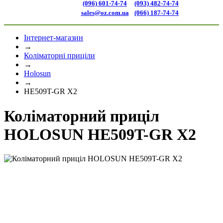
(096) 601-74-74
(093) 482-74-74
sales@oz.com.ua
(066) 187-74-74
Інтернет-магазин
→
Коліматорні приціли
→
Holosun
→
HE509T-GR X2
Коліматорний приціл
HOLOSUN HE509T-GR X2