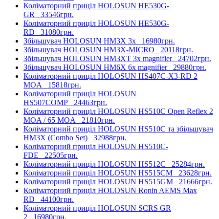
Коліматорний приціл HOLOSUN HE530G-
GR
33546грн.
Коліматорний приціл HOLOSUN HE530G-
RD
31080грн.
Збільшувач HOLOSUN HM3X 3x
16980грн.
Збільшувач HOLOSUN HM3X-MICRO
20118грн.
Збільшувач HOLOSUN HM3XT 3x magnifier
24702грн.
Збільшувач HOLOSUN HM6X 6x magnifier
29880грн.
Коліматорний приціл HOLOSUN HS407C-X3-RD 2
MOA
15818грн.
Коліматорний приціл HOLOSUN
HS507COMP
24463грн.
Коліматорний приціл HOLOSUN HS510C Open Reflex 2
MOA / 65 MOA
21810грн.
Коліматорний приціл HOLOSUN HS510C та збільшувач
HM3X (Combo Set)
32988грн.
Коліматорний приціл HOLOSUN HS510C-
FDE
22505грн.
Коліматорний приціл HOLOSUN HS512C
25284грн.
Коліматорний приціл HOLOSUN HS515CM
23628грн.
Коліматорний приціл HOLOSUN HS515GM
21666грн.
Коліматорний приціл HOLOSUN Ronin AEMS Max
RD
44100грн.
Коліматорний приціл HOLOSUN SCRS GR
2
16980грн.