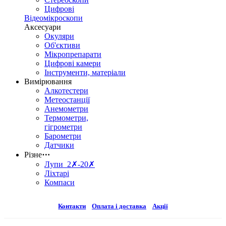
Цифрові
Відеомікроскопи
Аксесуари
Окуляри
Об'єктиви
Мікропрепарати
Цифрові камери
Інструменти, матеріали
Вимірювання
Алкотестери
Метеостанції
Анемометри
Термометри,
гігрометри
Барометри
Датчики
Різне
⋯
Лупи 2✗-20✗
Ліхтарі
Компаси
Контакти
Оплата і доставка
Акції