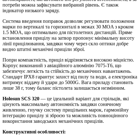
потреби можна зафіксувати вибраний рівень. Є також
індикатор низького заряду.
Система введення поправок дозволяє регулювати положення
марки по вертикалі та горизонталі в межах 30 MOA з кроком
1.5 MOA, що оптимально для пістолетних дистанцій. Пряме
встановлення прицілу на затвор пропонує мінімальну висоту
лінії прицілювання, завдяки чому через скло оптики добре
видно штатні механічні приціли зброї.
Попри компактність, приціл відрізняється високою міцністю.
Корпус виконаний з авіаційного алюмінію 7075-T6, що
забезпечує легкість та стійкість до механічних навантажень.
Стандарт IPX8 гарантує захист від пилу та води, а електроніка
витримує віддачу й удари до 5000G. Вага приладу становить
лише 38 г, тому баланс пістолета залишається незмінним.
Holosun SCS 320
— це ідеальний варіант для стрільців, які
цінують максимальну автономність завдяки сонячному
живленню, гнучку систему прицільних марок, гармонійну
інтеграцію прицілу зі зброєю та можливість повноцінного
використання заводських механічних прицілів.
Конструктивні особливості: