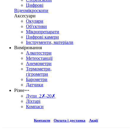
Цифрові
Відеомікроскопи
Аксесуари
Окуляри
Об'єктиви
Мікропрепарати
Цифрові камери
Інструменти, матеріали
Вимірювання
Алкотестери
Метеостанції
Анемометри
Термометри,
гігрометри
Барометри
Датчики
Різне
⋯
Лупи 2✗-20✗
Ліхтарі
Компаси
Контакти
Оплата і доставка
Акції