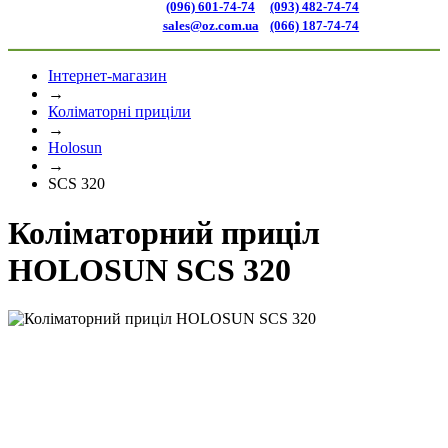
(096) 601-74-74
(093) 482-74-74
sales@oz.com.ua
(066) 187-74-74
Інтернет-магазин
→
Коліматорні приціли
→
Holosun
→
SCS 320
Коліматорний приціл
HOLOSUN SCS 320