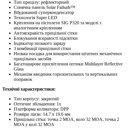
Тип прицілу: рефлекторний
Сонячна панель Solar Failsafe™
Вбудований суперконденсатор
Технологія Super LED
Кріплення на пістолети SIG P320 та моделі з
аналогічним кріпленням
Автояскравість прицільної сітки
Блокування яскравості підсвітки
Індикатор низького заряду
3 комбінації прицільної сітки
Низька посадка для використання штатних механічних
прицільних засобів
Багатошарове просвітлення оптики Multilayer Reflective
Glass
Механізм введення горизонтальних та вертикальних
поправок
Технічні характеристики:
Тип корпусу: закритий
Оптичне збільшення: 1x
Платформа коліматора: DPP
Розміри лінзи: 14.7 x 19.6 мм
Прицільна сітка: точка 2 MOA, коло 32 MOA, точка 2
MOA у колі 32 MOA