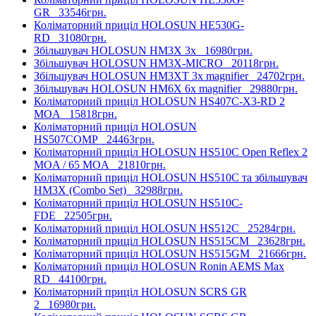
GR
33546грн.
Коліматорний приціл HOLOSUN HE530G-
RD
31080грн.
Збільшувач HOLOSUN HM3X 3x
16980грн.
Збільшувач HOLOSUN HM3X-MICRO
20118грн.
Збільшувач HOLOSUN HM3XT 3x magnifier
24702грн.
Збільшувач HOLOSUN HM6X 6x magnifier
29880грн.
Коліматорний приціл HOLOSUN HS407C-X3-RD 2
MOA
15818грн.
Коліматорний приціл HOLOSUN
HS507COMP
24463грн.
Коліматорний приціл HOLOSUN HS510C Open Reflex 2
MOA / 65 MOA
21810грн.
Коліматорний приціл HOLOSUN HS510C та збільшувач
HM3X (Combo Set)
32988грн.
Коліматорний приціл HOLOSUN HS510C-
FDE
22505грн.
Коліматорний приціл HOLOSUN HS512C
25284грн.
Коліматорний приціл HOLOSUN HS515CM
23628грн.
Коліматорний приціл HOLOSUN HS515GM
21666грн.
Коліматорний приціл HOLOSUN Ronin AEMS Max
RD
44100грн.
Коліматорний приціл HOLOSUN SCRS GR
2
16980грн.