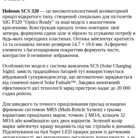
Holosun SCS 320
— це високотехнологічний коліматорний
приціл відкритого типу, створений спеціально для пістолетів
SIG P320 "Optics Ready" та інші моделі з аналогічним
кріпленням. Конструкція прицілу точно повторює лінії
затвора, формуючи єдине ціле зі зброєю та усуваючи потребу в
будь-яких перехідних пластинах. Оптика забезпечує кратність
1x та оснащена лінзою розміром 14.7 × 19.6 мм. Асферичні
елементи з багатошаровим покриттям формують чисте,
контрастне й незмінене зображення.
Особливістю моделі є система живлення SCS (Solar Charging
Sight): замість традиційних батарей тут використовується
вбудований суперконденсатор, що автоматично заряджається
від сонячної панелі Solar Failsafe™. Завдяки винятковій
ефективності цієї технології заряд пристрою надає до 20 000
годин роботи.
Для швидкого та точного прицілювання прилад оснащено
фірмовою системою MRS (Multi-Reticle System) з трьома
варіантами прицільних марок: точкою 2 MOA, кільцем 32
MOA або комбінацією цих двох варіантів. Зелений колір
марки забезпечує кращу видимість під час стрільби в динаміці.
Підсвічування на базі Super LED працює разом із датчиками
автояскравості, які автоматично регулюють інтенсивність, а за