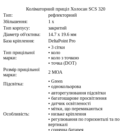
Коліматорний приціл Холосан SCS 320
Тип:
рефлекторний
Збільшення:
1 x
Тип корпусу:
закритий
Діаметр об'єктива:
14.7 x 19.6 мм
База кріплення:
DeltaPoint Pro
• 3 сітки
Тип прицільної
• коло
марки:
• коло з точкою
• точка (DOT)
Розмір прицільної
2 МОА
марки:
• Green
Підсвітка:
• однокольорова
• авторегулювання підсвітки
• багатошарове просвітлення
• датчик освітленості
• мітки, що перемикаються
Особливість:
• низьке кріплення
• регулювання по горизонталі та по
вертикалі
• сонячна батарея