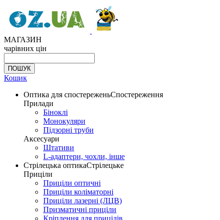
МАГАЗИН
чарівних цін
Кошик
Оптика для спостережень
Спостереження
Прилади
Біноклі
Монокуляри
Підзорні труби
Аксесуари
Штативи
L-адаптери, чохли, інше
Стрілецька оптика
Стрілецьке
Приціли
Приціли оптичні
Приціли коліматорні
Приціли лазерні (ЛЦВ)
Призматичні приціли
Кріплення для прицілів