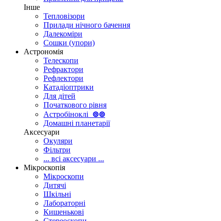
Інше
Тепловізори
Прилади нічного бачення
Далекоміри
Сошки (упори)
Астрономія
Телескопи
Рефрактори
Рефлектори
Катадіоптрики
Для дітей
Початкового рівня
Астробіноклі
⊚
⊚
Домашні планетарії
Аксесуари
Окуляри
Фільтри
... всі аксесуари ...
Мікроскопія
Мікроскопи
Дитячі
Шкільні
Лабораторні
Кишенькові
Стереоскопи