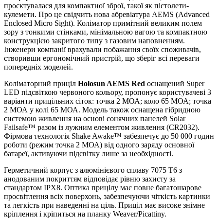
проєктувалася для компактної зброї, такої як пістолети-
кулемети. Про це свідчить нова абревіатура AEMS (Advanced
Enclosed Micro Sight). Коліматор примітний великим полем
зору з тонкими стінками, мінімальною вагою та компактною
конструкцією закритого типу з газовим наповненням.
Інженери компанії врахували побажання своїх споживачів,
створивши ергономічний пристрій, що зберіг всі переваги
попередніх моделей.
Коліматорний приціл
Holosun AEMS Red
оснащений Super
LED підсвіткою червоного кольору, пропонує користувачеві 3
варіанти прицільних сіток: точка 2 МОА; коло 65 МОА; точка
2 МОА у колі 65 МОА. Модель також оснащена гібридною
системою живлення на основі сонячних панелей Solar
Failsafe™ разом із лужним елементом живлення (CR2032).
Фірмова технологія Shake Awake™ забезпечує до 50 000 годин
роботи (режим точка 2 МОА) від одного заряду основної
батареї, активуючи підсвітку лише за необхідності.
Герметичний корпус з алюмінієвого сплаву 7075 T6 з
анодованим покриттям відповідає рівню захисту за
стандартом IPX8. Оптика прицілу має повне багатошарове
просвітлення всіх поверхонь, забезпечуючи чіткість картинки
та легкість при наведенні на ціль. Приціл має високе знімне
кріплення і кріпиться на планку Weaver/Picattiny.