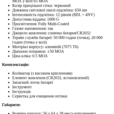
МОА у колі 65 МОА
Колір прицільної сітки: червоний
Довжина світлової хвилі підсвітки: 650 nm
Інтенсивність підсвітки: 12 рівнів (8DL + 4NV)
Допустима віддача: 1000 G
Просвітлення: Fully Multi-Coated
Газове наповнення: так
Джерело живлення: сонячна батарея/CR2032
Термін служби батареї: 50 000 годин (точка), 20 000
годин (точка у колі)
Матеріал корпусу: алюміній (7075 T6)
Діапазон поправок: ±50 МОА
Ціна кліка: 0.5 МОА
Комплектація:
Коліматор (з високим кріпленням)
Елемент живлення (CR2032, встановлений)
Запасний лоток батареї
Інструмент
Інструкція
Серветка для очищення оптики
Габарити:
Розміри прицілу: 56 x 64 x 38 мм (з кріпленням)