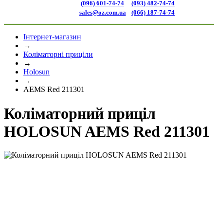
(096) 601-74-74
(093) 482-74-74
sales@oz.com.ua
(066) 187-74-74
Інтернет-магазин
→
Коліматорні приціли
→
Holosun
→
AEMS Red 211301
Коліматорний приціл
HOLOSUN AEMS Red 211301