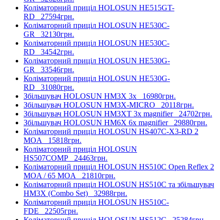
Коліматорний приціл HOLOSUN HE515GT-
RD
27594грн.
Коліматорний приціл HOLOSUN HE530C-
GR
32130грн.
Коліматорний приціл HOLOSUN HE530C-
RD
34542грн.
Коліматорний приціл HOLOSUN HE530G-
GR
33546грн.
Коліматорний приціл HOLOSUN HE530G-
RD
31080грн.
Збільшувач HOLOSUN HM3X 3x
16980грн.
Збільшувач HOLOSUN HM3X-MICRO
20118грн.
Збільшувач HOLOSUN HM3XT 3x magnifier
24702грн.
Збільшувач HOLOSUN HM6X 6x magnifier
29880грн.
Коліматорний приціл HOLOSUN HS407C-X3-RD 2
MOA
15818грн.
Коліматорний приціл HOLOSUN
HS507COMP
24463грн.
Коліматорний приціл HOLOSUN HS510C Open Reflex 2
MOA / 65 MOA
21810грн.
Коліматорний приціл HOLOSUN HS510C та збільшувач
HM3X (Combo Set)
32988грн.
Коліматорний приціл HOLOSUN HS510C-
FDE
22505грн.
Коліматорний приціл HOLOSUN HS512C
25284грн.