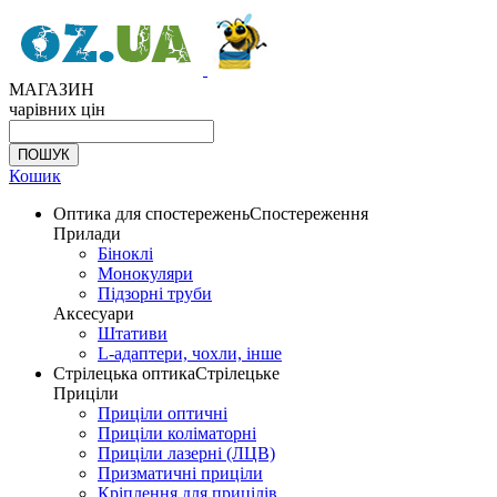
МАГАЗИН
чарівних цін
Кошик
Оптика для спостережень
Спостереження
Прилади
Біноклі
Монокуляри
Підзорні труби
Аксесуари
Штативи
L-адаптери, чохли, інше
Стрілецька оптика
Стрілецьке
Приціли
Приціли оптичні
Приціли коліматорні
Приціли лазерні (ЛЦВ)
Призматичні приціли
Кріплення для прицілів