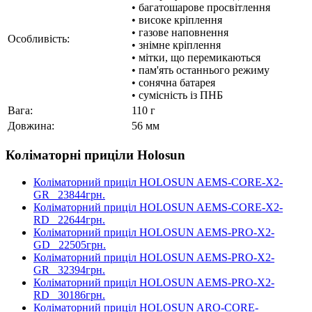
• багатошарове просвітлення
• високе кріплення
• газове наповнення
Особливість:
• знімне кріплення
• мітки, що перемикаються
• пам'ять останнього режиму
• сонячна батарея
• сумісність із ПНБ
Вага:
110 г
Довжина:
56 мм
Коліматорні приціли Holosun
Коліматорний приціл HOLOSUN AEMS-CORE-X2-
GR
23844грн.
Коліматорний приціл HOLOSUN AEMS-CORE-X2-
RD
22644грн.
Коліматорний приціл HOLOSUN AEMS-PRO-X2-
GD
22505грн.
Коліматорний приціл HOLOSUN AEMS-PRO-X2-
GR
32394грн.
Коліматорний приціл HOLOSUN AEMS-PRO-X2-
RD
30186грн.
Коліматорний приціл HOLOSUN ARO-CORE-