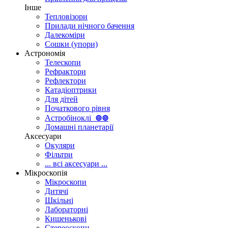
Інше
Тепловізори
Прилади нічного бачення
Далекоміри
Сошки (упори)
Астрономія
Телескопи
Рефрактори
Рефлектори
Катадіоптрики
Для дітей
Початкового рівня
Астробіноклі
⊚
⊚
Домашні планетарії
Аксесуари
Окуляри
Фільтри
... всі аксесуари ...
Мікроскопія
Мікроскопи
Дитячі
Шкільні
Лабораторні
Кишенькові
Стереоскопи