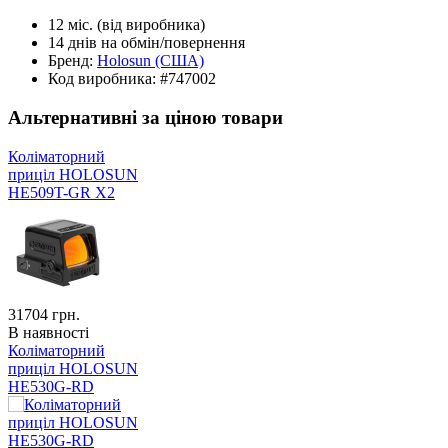
12 міс.
(від виробника)
14 днів
на обмін/повернення
Бренд:
Holosun
(США)
Код виробника:
#747002
Альтернативні за ціною товари
Коліматорний
приціл HOLOSUN
HE509T-GR X2
31704
грн.
В наявності
Коліматорний
приціл HOLOSUN
HE530G-RD