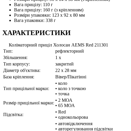
Вага прицілу: 110 г
Вага прицілу: 160 г (з кріпленням)
Розміри упаковки: 123 x 92 x 80 мм
Вага упаковки: 338 г
ХАРАКТЕРИСТИКИ
Коліматорний приціл Холосан AEMS Red 211301
Тип:
рефлекторний
Збільшення:
1 x
Тип корпусу:
закритий
Діаметр об'єктива:
22 x 28 мм
База кріплення:
Вівер/Пікатінні
• коло
Тип прицільної марки:
• коло з точкою
• точка
• 2 МОА
Розмір прицільної марки:
• 65 МОА
• Red
Підсвітка:
• однокольорова
• автовідключення
• авторегулювання підсвітки