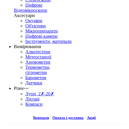
Цифрові
Відеомікроскопи
Аксесуари
Окуляри
Об'єктиви
Мікропрепарати
Цифрові камери
Інструменти, матеріали
Вимірювання
Алкотестери
Метеостанції
Анемометри
Термометри,
гігрометри
Барометри
Датчики
Різне
⋯
Лупи 2✗-20✗
Ліхтарі
Компаси
Контакти
Оплата і доставка
Акції