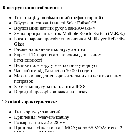
Конструктивні особливості:
Тип прицілу: коліматорний (рефлекторний)
Вбудовані сонячні панелі Solar Failsafe™
Вбудований датчик руху Shake Awake™
Зміна прицільних сіток Multiple Reticle System (M.R.S.)
Багатошарове просвітлення оптики Multilayer Reflective
Glass
Газове наповнення корпусу азотом
Super LED підсвітка з широким діапазоном
інтенсивності
Велике поле зору у компактному корпусі
Час роботи від батареї до 50 000 годин
Механізм введення горизонтальних та вертикальних
поправок
Захист корпусу за стандартом IPX8
Відкидні прозорі ковпачки на лінзах
Технічні характеристики:
Тип корпусу: закритий
Кріплення: Weaver/Picattiny
Розміри лінзи: 22 x 28 мм
Прицільна сітка: точка 2 МОА; коло 65 МОА; точка 2