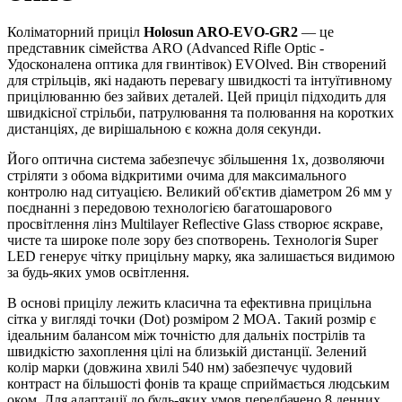
Коліматорний приціл
Holosun ARO-EVO-GR2
— це
представник сімейства ARO (Advanced Rifle Optic -
Удосконалена оптика для гвинтівок) EVOlved. Він створений
для стрільців, які надають перевагу швидкості та інтуїтивному
прицілюванню без зайвих деталей. Цей приціл підходить для
швидкісної стрільби, патрулювання та полювання на коротких
дистанціях, де вирішальною є кожна доля секунди.
Його оптична система забезпечує збільшення 1x, дозволяючи
стріляти з обома відкритими очима для максимального
контролю над ситуацією. Великий об'єктив діаметром 26 мм у
поєднанні з передовою технологією багатошарового
просвітлення лінз Multilayer Reflective Glass створює яскраве,
чисте та широке поле зору без спотворень. Технологія Super
LED генерує чітку прицільну марку, яка залишається видимою
за будь-яких умов освітлення.
В основі прицілу лежить класична та ефективна прицільна
сітка у вигляді точки (Dot) розміром 2 MOA. Такий розмір є
ідеальним балансом між точністю для дальніх пострілів та
швидкістю захоплення цілі на близькій дистанції. Зелений
колір марки (довжина хвилі 540 нм) забезпечує чудовий
контраст на більшості фонів та краще сприймається людським
оком. Для адаптації до будь-яких умов передбачено 8 денних