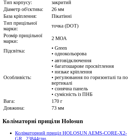
Тип корпусу:
закритий
Діаметр об'єктива:
26 мм
База кріплення:
Пікатінні
Тип прицільної
точка (DOT)
марки:
Розмір прицільної
2 МОА
марки:
• Green
Підсвітка:
• однокольорова
• автовідключення
• багатошарове просвітлення
• низьке кріплення
Особливість:
• регулювання по горизонталі та по
вертикалі
• сонячна панель
• сумісність із ПНБ
Вага:
170 г
Довжина:
73 мм
Коліматорні приціли Holosun
Коліматорний приціл HOLOSUN AEMS-CORE-X2-
GR
23844грн.