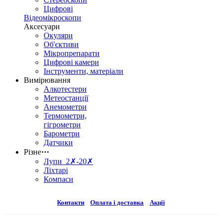
Цифрові
Відеомікроскопи
Аксесуари
Окуляри
Об'єктиви
Мікропрепарати
Цифрові камери
Інструменти, матеріали
Вимірювання
Алкотестери
Метеостанції
Анемометри
Термометри,
гігрометри
Барометри
Датчики
Різне
⋯
Лупи 2✗-20✗
Ліхтарі
Компаси
Контакти
Оплата і доставка
Акції