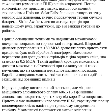
та 4 нічних (сумісних із ПНБ) рівнів яскравості. Попри
мінімалістичну прицільну марку, приціл оснащений
технологіями Holosun. Solar Failsafe використовує сонячну
енергію для живлення, значно подовжуючи термін служби
батареї, а Shake Awake миттєво активує приціл при
найменшому русі, гарантуючи, що він завжди готовий до
роботи.
Приціл оснащений точними та надійними механізмами
введення поправок по горизонталі та вертикалі. Широкий
діапазон регулювання в ±50 MOA дозволяє легко пристріляти
приціл на будь-якій збройовій платформі. Важливою
перевагою для досвідчених стрільців є ціна одного кліка, яка
становить 0.5 MOA. Такий дрібний крок дає можливість
досягти максимальної точності при налаштуванні точки
влучання, що є важливим для відповідальних пострілів.
Барабани поправок мають чіткі тактильні кліки та надійно
захищені від зовнішніх впливів.
Корпус прицілу виготовлений з легкого, але міцного
авіаційного алюмінієвого сплаву 6061-T6 з фінішним
анодованим покриттям для захисту від корозії та подряпин.
Пристрій має найвищий клас захисту IPX8, гарантуючи повну
водонепроникність навіть при тривалому зануренні на
глибину. У комплекті постачається високе кріплення,