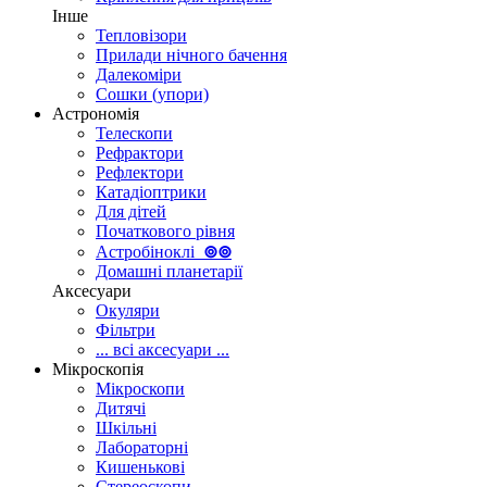
Інше
Тепловізори
Прилади нічного бачення
Далекоміри
Сошки (упори)
Астрономія
Телескопи
Рефрактори
Рефлектори
Катадіоптрики
Для дітей
Початкового рівня
Астробіноклі
⊚
⊚
Домашні планетарії
Аксесуари
Окуляри
Фільтри
... всі аксесуари ...
Мікроскопія
Мікроскопи
Дитячі
Шкільні
Лабораторні
Кишенькові
Стереоскопи