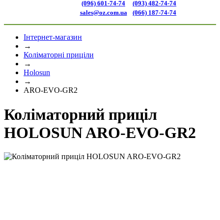
(096) 601-74-74
(093) 482-74-74
sales@oz.com.ua
(066) 187-74-74
Інтернет-магазин
→
Коліматорні приціли
→
Holosun
→
ARO-EVO-GR2
Коліматорний приціл
HOLOSUN ARO-EVO-GR2