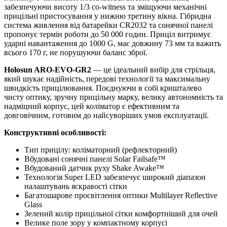
забезпечуючи висоту 1/3 co-witness та зміщуючи механічні
прицільні пристосування у нижню третину вікна. Гібридна
система живлення від батарейки CR2032 та сонячної панелі
пропонує термін роботи до 50 000 годин. Приціл витримує
ударні навантаження до 1000 G, має довжину 73 мм та важить
всього 170 г, не порушуючи баланс зброї.
Holosun ARO-EVO-GR2
— це ідеальний вибір для стрільця,
який шукає надійність, передові технології та максимальну
швидкість прицілювання. Поєднуючи в собі кришталево
чисту оптику, зручну прицільну марку, велику автономність та
надміцний корпус, цей коліматор є ефективним та
довговічним, готовим до найсуворіших умов експлуатації.
Конструктивні особливості:
Тип прицілу: коліматорний (рефлекторний)
Вбудовані сонячні панелі Solar Failsafe™
Вбудований датчик руху Shake Awake™
Технологія Super LED забезпечує широкий діапазон
налаштувань яскравості сітки
Багатошарове просвітлення оптики Multilayer Reflective
Glass
Зелений колір прицільної сітки комфортніший для очей
Велике поле зору у компактному корпусі