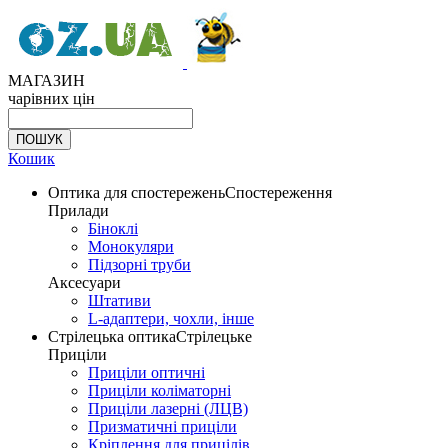
МАГАЗИН
чарівних цін
Кошик
Оптика для спостережень
Спостереження
Прилади
Біноклі
Монокуляри
Підзорні труби
Аксесуари
Штативи
L-адаптери, чохли, інше
Стрілецька оптика
Стрілецьке
Приціли
Приціли оптичні
Приціли коліматорні
Приціли лазерні (ЛЦВ)
Призматичні приціли
Кріплення для прицілів