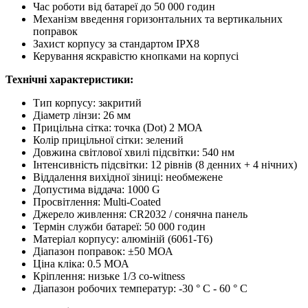
Час роботи від батареї до 50 000 годин
Механізм введення горизонтальних та вертикальних
поправок
Захист корпусу за стандартом IPX8
Керування яскравістю кнопками на корпусі
Технічні характеристики:
Тип корпусу: закритий
Діаметр лінзи: 26 мм
Прицільна сітка: точка (Dot) 2 МОА
Колір прицільної сітки: зелений
Довжина світлової хвилі підсвітки: 540 нм
Інтенсивність підсвітки: 12 рівнів (8 денних + 4 нічних)
Віддалення вихідної зіниці: необмежене
Допустима віддача: 1000 G
Просвітлення: Multi-Coated
Джерело живлення: CR2032 / сонячна панель
Термін служби батареї: 50 000 годин
Матеріал корпусу: алюміній (6061-T6)
Діапазон поправок: ±50 МОА
Ціна кліка: 0.5 МОА
Кріплення: низьке 1/3 co-witness
Діапазон робочих температур: -30 ° C - 60 ° C