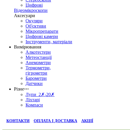
Цифрові
Відеомікроскопи
Аксесуари
Окуляри
Об'єктиви
Мікропрепарати
Цифрові камери
Інструменти, матеріали
Вимірювання
Алкотестери
Метеостанції
Анемометри
Термометри,
гігрометри
Барометри
Датчики
Різне
⋯
Лупи 2✗-20✗
Ліхтарі
Компаси
КОНТАКТИ
ОПЛАТА І ДОСТАВКА
АКЦІЇ