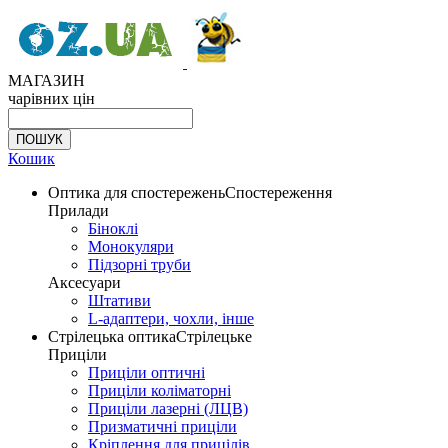
МАГАЗИН
чарівних цін
Кошик
Оптика для спостережень
Спостереження
Прилади
Біноклі
Монокуляри
Підзорні труби
Аксесуари
Штативи
L-адаптери, чохли, інше
Стрілецька оптика
Стрілецьке
Приціли
Приціли оптичні
Приціли коліматорні
Приціли лазерні (ЛЦВ)
Призматичні приціли
Кріплення для прицілів