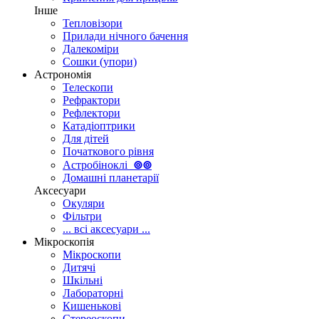
Інше
Тепловізори
Прилади нічного бачення
Далекоміри
Сошки (упори)
Астрономія
Телескопи
Рефрактори
Рефлектори
Катадіоптрики
Для дітей
Початкового рівня
Астробіноклі
⊚
⊚
Домашні планетарії
Аксесуари
Окуляри
Фільтри
... всі аксесуари ...
Мікроскопія
Мікроскопи
Дитячі
Шкільні
Лабораторні
Кишенькові
Стереоскопи