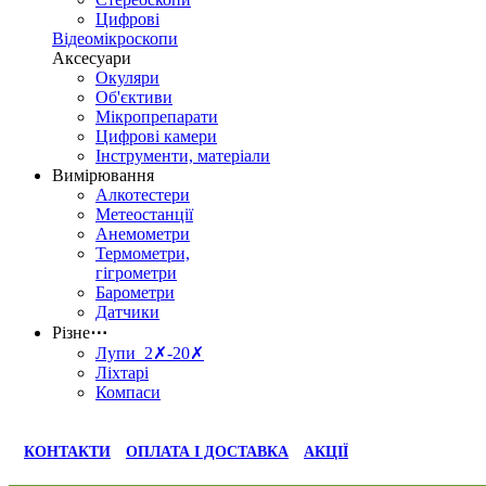
Цифрові
Відеомікроскопи
Аксесуари
Окуляри
Об'єктиви
Мікропрепарати
Цифрові камери
Інструменти, матеріали
Вимірювання
Алкотестери
Метеостанції
Анемометри
Термометри,
гігрометри
Барометри
Датчики
Різне
⋯
Лупи 2✗-20✗
Ліхтарі
Компаси
КОНТАКТИ
ОПЛАТА І ДОСТАВКА
АКЦІЇ