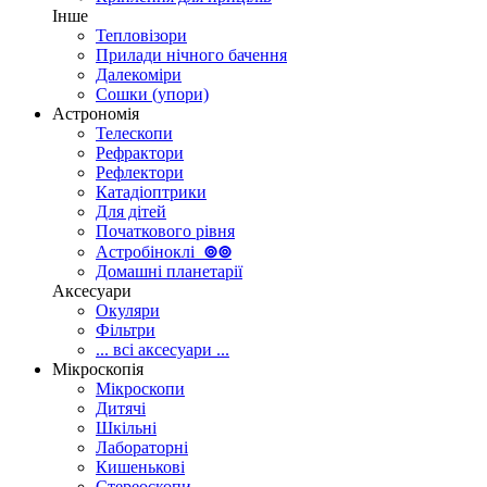
Інше
Тепловізори
Прилади нічного бачення
Далекоміри
Сошки (упори)
Астрономія
Телескопи
Рефрактори
Рефлектори
Катадіоптрики
Для дітей
Початкового рівня
Астробіноклі
⊚
⊚
Домашні планетарії
Аксесуари
Окуляри
Фільтри
... всі аксесуари ...
Мікроскопія
Мікроскопи
Дитячі
Шкільні
Лабораторні
Кишенькові
Стереоскопи