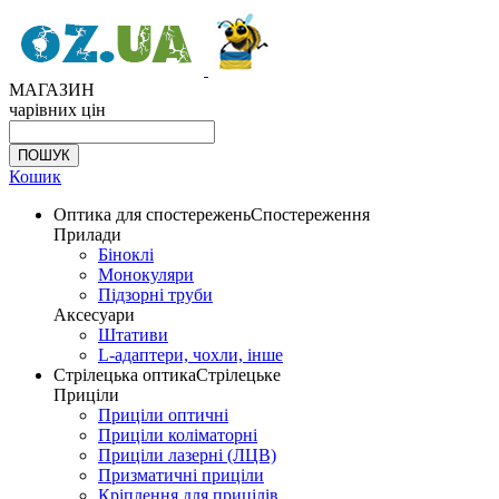
МАГАЗИН
чарівних цін
Кошик
Оптика для спостережень
Спостереження
Прилади
Біноклі
Монокуляри
Підзорні труби
Аксесуари
Штативи
L-адаптери, чохли, інше
Стрілецька оптика
Стрілецьке
Приціли
Приціли оптичні
Приціли коліматорні
Приціли лазерні (ЛЦВ)
Призматичні приціли
Кріплення для прицілів