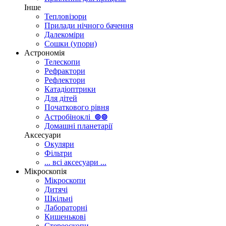
Інше
Тепловізори
Прилади нічного бачення
Далекоміри
Сошки (упори)
Астрономія
Телескопи
Рефрактори
Рефлектори
Катадіоптрики
Для дітей
Початкового рівня
Астробіноклі
⊚
⊚
Домашні планетарії
Аксесуари
Окуляри
Фільтри
... всі аксесуари ...
Мікроскопія
Мікроскопи
Дитячі
Шкільні
Лабораторні
Кишенькові
Стереоскопи