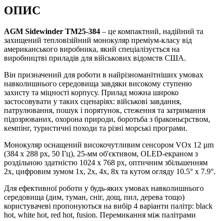
ОПИС
AGM Sidewinder TM25-384
– це компактний, надійний та
захищений тепловізійний монокуляр преміум-класу від
американського виробника, який спеціалізується на
виробництві приладів для військових відомств США.
Він призначений для роботи в найрізноманітніших умовах
навколишнього середовища завдяки високому ступеню
захисту та міцності корпусу. Прилад можна широко
застосовувати у таких сценаріях: військові завдання,
патрулювання, пошук і порятунок, стеження та затримання
підозрюваних, охорона природи, боротьба з браконьєрством,
кемпінг, туристичні походи та різні морські програми.
Монокуляр оснащений високочутливим сенсором VOx 12 µm
(384 x 288 px, 50 Гц), 25-мм об'єктивом, OLED-екраном з
роздільною здатністю 1024 х 768 px, оптичним збільшенням
2х, цифровим зумом 1x, 2x, 4x, 8х та кутом огляду 10.5° х 7.9°.
Для ефективної роботи у будь-яких умовах навколишнього
середовища (дим, туман, сніг, дощ, пил, дерева тощо)
користувачеві пропонуються на вибір 4 варіанти палітр: black
hot, white hot, red hot, fusion. Перемикання між палітрами