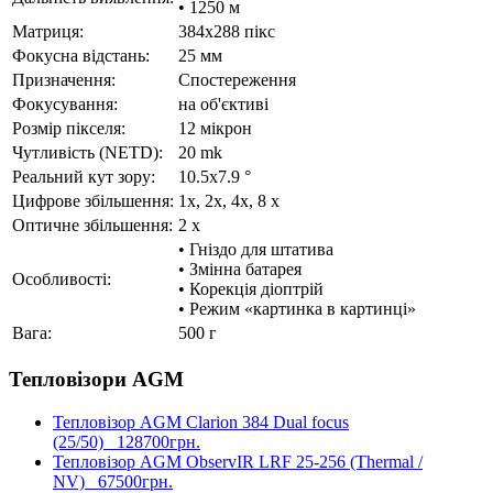
• 1250 м
Матриця:
384x288 пікс
Фокусна відстань:
25 мм
Призначення:
Спостереження
Фокусування:
на об'єктиві
Розмір пікселя:
12 мікрон
Чутливість (NETD):
20 mk
Реальний кут зору:
10.5x7.9 °
Цифрове збільшення:
1x, 2x, 4x, 8 x
Оптичне збільшення:
2 x
• Гніздо для штатива
• Змінна батарея
Особливості:
• Корекція діоптрій
• Режим «картинка в картинці»
Вага:
500 г
Тепловізори AGM
Тепловізор AGM Clarion 384 Dual focus
(25/50)
128700грн.
Тепловізор AGM ObservIR LRF 25-256 (Thermal /
NV)
67500грн.