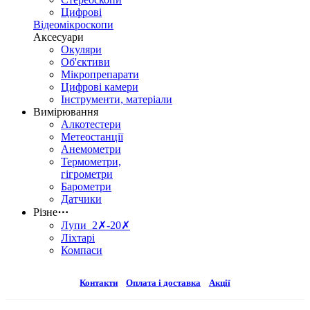
Цифрові
Відеомікроскопи
Аксесуари
Окуляри
Об'єктиви
Мікропрепарати
Цифрові камери
Інструменти, матеріали
Вимірювання
Алкотестери
Метеостанції
Анемометри
Термометри,
гігрометри
Барометри
Датчики
Різне
⋯
Лупи 2✗-20✗
Ліхтарі
Компаси
Контакти
Оплата і доставка
Акції