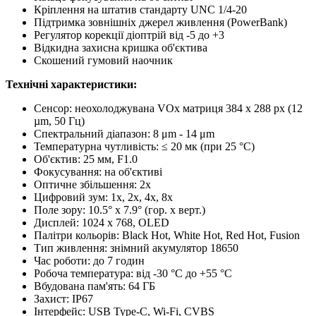
Кріплення на штатив стандарту UNC 1/4-20
Підтримка зовнішніх джерел живлення (PowerBank)
Регулятор корекції діоптрій від -5 до +3
Відкидна захисна кришка об'єктива
Скошений гумовий наочник
Технічні характеристики:
Сенсор: неохолоджувана VOx матриця 384 х 288 px (12
µm, 50 Гц)
Спектральний діапазон: 8 μm - 14 μm
Температурна чутливість: ≤ 20 мк (при 25 °C)
Об'єктив: 25 мм, F1.0
Фокусування: на об'єктиві
Оптичне збільшення: 2х
Цифровий зум: 1x, 2x, 4x, 8х
Поле зору: 10.5° х 7.9° (гор. x верт.)
Дисплей: 1024 x 768, OLED
Палітри кольорів: Black Hot, White Hot, Red Hot, Fusion
Тип живлення: знімний акумулятор 18650
Час роботи: до 7 годин
Робоча температура: від -30 °C до +55 °C
Вбудована пам'ять: 64 ГБ
Захист: IP67
Інтерфейс: USB Type-C, Wi-Fi, CVBS