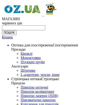
МАГАЗИН
чарівних цін
Кошик
Оптика для спостережень
Спостереження
Прилади
Біноклі
Монокуляри
Підзорні труби
Аксесуари
Штативи
L-адаптери, чохли, інше
Стрілецька оптика
Стрілецьке
Приціли
Приціли оптичні
Приціли коліматорні
Приціли лазерні (ЛЦВ)
Призматичні приціли
Кріплення для прицілів