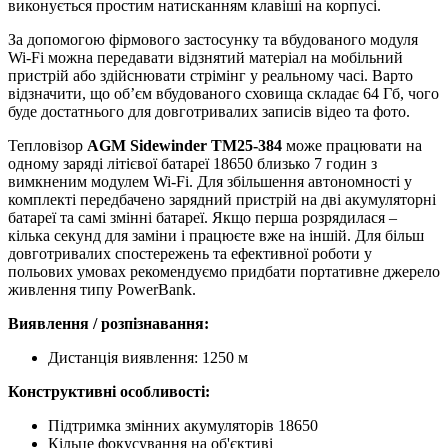
виконується простим натисканням клавіші на корпусі.
За допомогою фірмового застосунку та вбудованого модуля
Wi-Fi можна передавати відзнятий матеріал на мобільний
пристрій або здійснювати стрімінг у реальному часі. Варто
відзначити, що обʼєм вбудованого сховища складає 64 Гб, чого
буде достатнього для довготривалих записів відео та фото.
Тепловізор
AGM Sidewinder TM25-384
може працювати на
одному заряді літієвої батареї 18650 близько 7 годин з
вимкненим модулем Wi-Fi. Для збільшення автономності у
комплекті передбачено зарядний пристрій на дві акумуляторні
батареї та самі змінні батареї. Якщо перша розрядилася –
кілька секунд для заміни і працюєте вже на іншій. Для більш
довготривалих спостережень та ефективної роботи у
польових умовах рекомендуємо придбати портативне джерело
живлення типу PowerBank.
Виявлення / розпізнавання:
Дистанція виявлення: 1250 м
Конструктивні особливості:
Підтримка змінних акумуляторів 18650
Кільце фокусування на об'єктиві