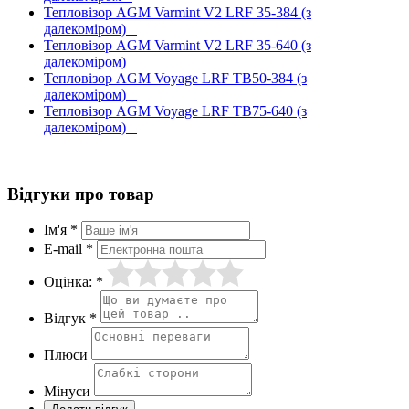
Тепловізор AGM Varmint V2 LRF 35-384 (з
далекоміром)
Тепловізор AGM Varmint V2 LRF 35-640 (з
далекоміром)
Тепловізор AGM Voyage LRF TB50-384 (з
далекоміром)
Тепловізор AGM Voyage LRF TB75-640 (з
далекоміром)
Відгуки про товар
Ім'я *
E-mail *
Оцінка: *
Відгук *
Плюси
Мінуси