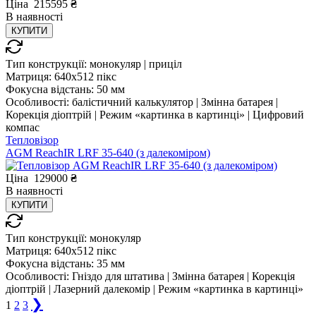
Ціна
215595
₴
В
наявності
КУПИТИ
Тип конструкції:
монокуляр | приціл
Матриця:
640x512 пікс
Фокусна відстань:
50 мм
Особливості:
балістичний калькулятор | Змінна батарея |
Корекція діоптрій | Режим «картинка в картинці» | Цифровий
компас
Тепловізор
AGM ReachIR LRF 35-640 (з далекоміром)
Ціна
129000
₴
В
наявності
КУПИТИ
Тип конструкції:
монокуляр
Матриця:
640x512 пікс
Фокусна відстань:
35 мм
Особливості:
Гніздо для штатива | Змінна батарея | Корекція
діоптрій | Лазерний далекомір | Режим «картинка в картинці»
❯
1
2
3