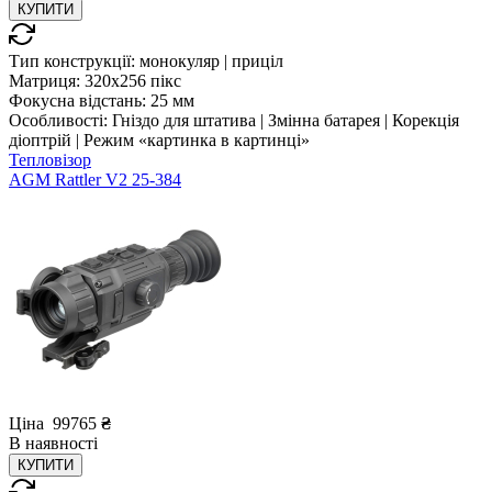
КУПИТИ
Тип конструкції:
монокуляр | приціл
Матриця:
320x256 пікс
Фокусна відстань:
25 мм
Особливості:
Гніздо для штатива | Змінна батарея | Корекція
діоптрій | Режим «картинка в картинці»
Тепловізор
AGM Rattler V2 25-384
Ціна
99765
₴
В
наявності
КУПИТИ