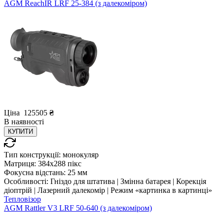
AGM ReachIR LRF 25-384 (з далекоміром)
Ціна
125505
₴
В
наявності
КУПИТИ
Тип конструкції:
монокуляр
Матриця:
384x288 пікс
Фокусна відстань:
25 мм
Особливості:
Гніздо для штатива | Змінна батарея | Корекція
діоптрій | Лазерний далекомір | Режим «картинка в картинці»
Тепловізор
AGM Rattler V3 LRF 50-640 (з далекоміром)