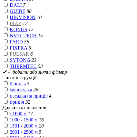
DALI
7
GUIDE
88
HIKVISION
10
IRAY
12
KONUS
12
NVECTECH
15
PARD
56
PIXFRA
6
PULSAR
6
SYTONG
23
THERMTEC
53
✔
– додати або зняти фільтр
Тип конструкції:
бінокль
5
монокуляр
36
насадка на приціл
4
приціл
32
Дальність виявлення:
<1000 м
17
1000 - 1500 м
16
1501 - 2000 м
20
2001 - 2500 м
5