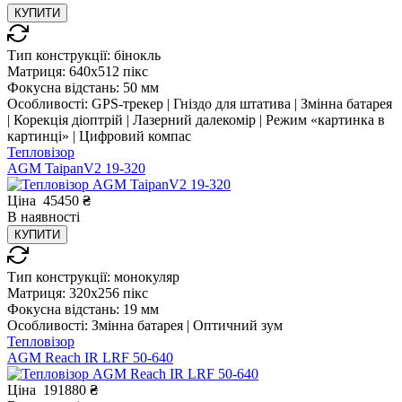
КУПИТИ
Тип конструкції:
бінокль
Матриця:
640x512 пікс
Фокусна відстань:
50 мм
Особливості:
GPS-трекер | Гніздо для штатива | Змінна батарея
| Корекція діоптрій | Лазерний далекомір | Режим «картинка в
картинці» | Цифровий компас
Тепловізор
AGM TaipanV2 19-320
Ціна
45450
₴
В
наявності
КУПИТИ
Тип конструкції:
монокуляр
Матриця:
320x256 пікс
Фокусна відстань:
19 мм
Особливості:
Змінна батарея | Оптичний зум
Тепловізор
AGM Reach IR LRF 50-640
Ціна
191880
₴