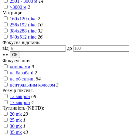
2501 - 3000 м
14
>3000 м
2
Матриця:
160x120 пікс
2
256x192 пікс
10
384x288 пікс
32
640x512 пікс
26
Фокусна відстань:
від
до
мм
Фокусування:
кнопками
9
на барабані
2
на об'єктиві
54
центральним колесом
3
Розмір пікселя:
12 мікрон
68
17 мікрон
4
Чутливість (NETD):
20 mk
23
25 mk
1
30 mk
1
35 mk
43