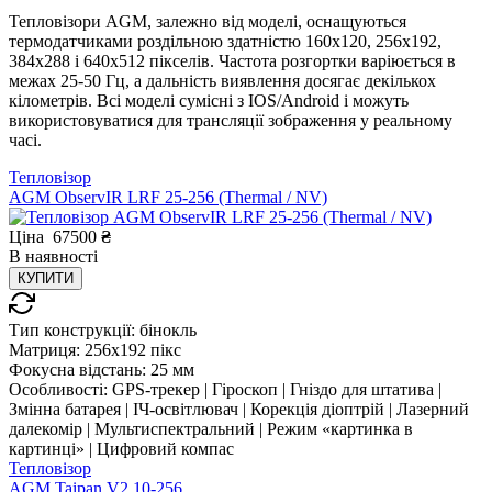
Тепловізори AGM, залежно від моделі, оснащуються
термодатчиками роздільною здатністю 160х120, 256x192,
384х288 і 640х512 пікселів. Частота розгортки варіюється в
межах 25-50 Гц, а дальність виявлення досягає декількох
кілометрів. Всі моделі сумісні з IOS/Android і можуть
використовуватися для трансляції зображення у реальному
часі.
Тепловізор
AGM ObservIR LRF 25-256 (Thermal / NV)
Ціна
67500
₴
В
наявності
КУПИТИ
Тип конструкції:
бінокль
Матриця:
256x192 пікс
Фокусна відстань:
25 мм
Особливості:
GPS-трекер | Гіроскоп | Гніздо для штатива |
Змінна батарея | ІЧ-освітлювач | Корекція діоптрій | Лазерний
далекомір | Мультиспектральний | Режим «картинка в
картинці» | Цифровий компас
Тепловізор
AGM Taipan V2 10-256