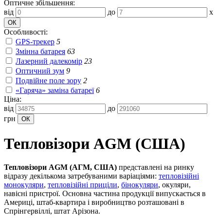
Оптичне збільшення:
від
до
x
Особливості:
GPS-трекер
5
Змінна батарея
63
Лазерний далекомір
23
Оптичний зум
9
Подвійне поле зору
2
«Гаряча» заміна батареї
6
Ціна:
від
до
грн
Тепловізори AGM (США)
Тепловізори AGM (АГМ, США)
представлені на ринку
відразу декількома затребуваними варіаціями:
тепловізійні
монокуляри
,
тепловізійні приціли
,
бінокуляри
, окуляри,
навісні пристрої. Основна частина продукції випускається в
Америці, штаб-квартира і виробництво розташовані в
Спрінгервіллі, штат Арізона.