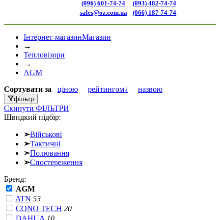
(096) 601-74-74
(093) 482-74-74
sales@oz.com.ua
(066) 187-74-74
Інтернет-магазин
Магазин
→
Тепловізори
→
AGM
Сортувати
за
ціною
рейтингом↓
назвою
фільтр
Скинути
ФІЛЬТРИ
Швидкий підбір:
➣
Військові
➣
Тактичні
➣
Полювання
➣
Спостереження
Бренд:
AGM
ATN
53
CONO TECH
20
DAHUA
10