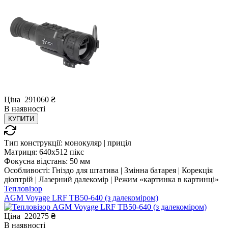
Ціна
291060
₴
В
наявності
КУПИТИ
Тип конструкції:
монокуляр | приціл
Матриця:
640x512 пікс
Фокусна відстань:
50 мм
Особливості:
Гніздо для штатива | Змінна батарея | Корекція
діоптрій | Лазерний далекомір | Режим «картинка в картинці»
Тепловізор
AGM Voyage LRF TB50-640 (з далекоміром)
Ціна
220275
₴
В
наявності