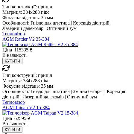
Тип конструкції:
приціл
Матриця:
384x288 пікс
Фокусна відстань:
35 мм
Особливості:
Гніздо для штатива | Корекція діоптрій |
Лазерний далекомір | Оптичний зум
Тепловізор
AGM Rattler V2 35-384
Ціна
115335
₴
В
наявності
КУПИТИ
Тип конструкції:
приціл
Матриця:
384x288 пікс
Фокусна відстань:
35 мм
Особливості:
Гніздо для штатива | Змінна батарея | Корекція
діоптрій | Лазерний далекомір | Оптичний зум
Тепловізор
AGM Taipan V2 15-384
Ціна
62595
₴
В
наявності
КУПИТИ