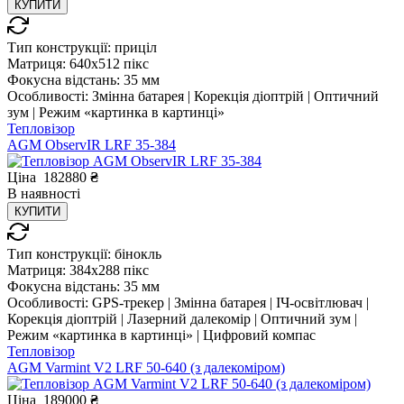
КУПИТИ
Тип конструкції:
приціл
Матриця:
640x512 пікс
Фокусна відстань:
35 мм
Особливості:
Змінна батарея | Корекція діоптрій | Оптичний
зум | Режим «картинка в картинці»
Тепловізор
AGM ObservIR LRF 35-384
Ціна
182880
₴
В
наявності
КУПИТИ
Тип конструкції:
бінокль
Матриця:
384x288 пікс
Фокусна відстань:
35 мм
Особливості:
GPS-трекер | Змінна батарея | ІЧ-освітлювач |
Корекція діоптрій | Лазерний далекомір | Оптичний зум |
Режим «картинка в картинці» | Цифровий компас
Тепловізор
AGM Varmint V2 LRF 50-640 (з далекоміром)
Ціна
189000
₴