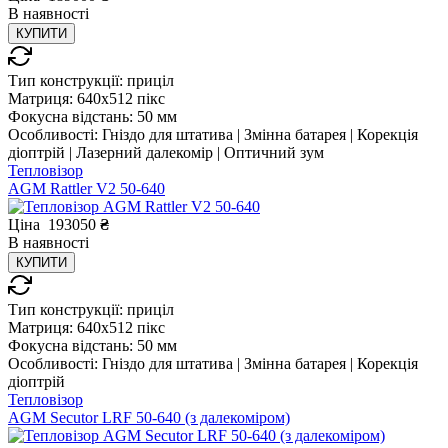
В
наявності
КУПИТИ
Тип конструкції:
приціл
Матриця:
640x512 пікс
Фокусна відстань:
50 мм
Особливості:
Гніздо для штатива | Змінна батарея | Корекція
діоптрій | Лазерний далекомір | Оптичний зум
Тепловізор
AGM Rattler V2 50-640
Ціна
193050
₴
В
наявності
КУПИТИ
Тип конструкції:
приціл
Матриця:
640x512 пікс
Фокусна відстань:
50 мм
Особливості:
Гніздо для штатива | Змінна батарея | Корекція
діоптрій
Тепловізор
AGM Secutor LRF 50-640 (з далекоміром)