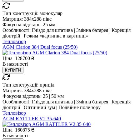
Тип конструкції:
монокуляр
Матриця:
384x288 пікс
Фокусна відстань:
25 мм
Особливості:
Гніздо для штатива | Змінна батарея | Корекція
діоптрій | Режим «картинка в картинці»
Тепловізор
AGM Clarion 384 Dual focus (25/50)
Ціна
128700
₴
В
наявності
КУПИТИ
Тип конструкції:
приціл
Матриця:
384x288 пікс
Фокусна відстань:
25 | 50 мм
Особливості:
Гніздо для штатива | Змінна батарея | Корекція
діоптрій | Оптичний зум | Подвійне поле зору
Тепловізор
AGM RATTLER V2 35-640
Ціна
160875
₴
В
наявності