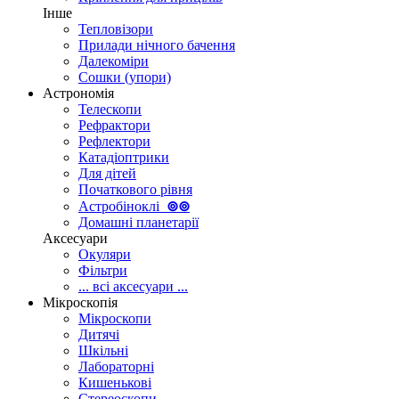
Інше
Тепловізори
Прилади нічного бачення
Далекоміри
Сошки (упори)
Астрономія
Телескопи
Рефрактори
Рефлектори
Катадіоптрики
Для дітей
Початкового рівня
Астробіноклі
⊚
⊚
Домашні планетарії
Аксесуари
Окуляри
Фільтри
... всі аксесуари ...
Мікроскопія
Мікроскопи
Дитячі
Шкільні
Лабораторні
Кишенькові
Стереоскопи