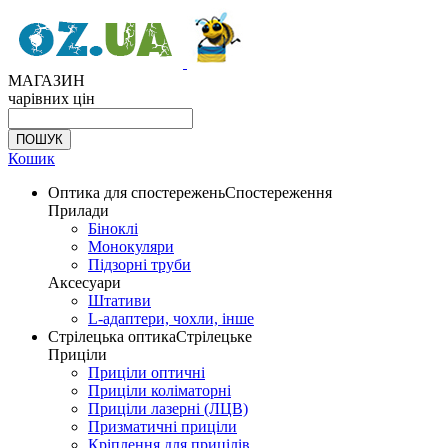
МАГАЗИН
чарівних цін
Кошик
Оптика для спостережень
Спостереження
Прилади
Біноклі
Монокуляри
Підзорні труби
Аксесуари
Штативи
L-адаптери, чохли, інше
Стрілецька оптика
Стрілецьке
Приціли
Приціли оптичні
Приціли коліматорні
Приціли лазерні (ЛЦВ)
Призматичні приціли
Кріплення для прицілів