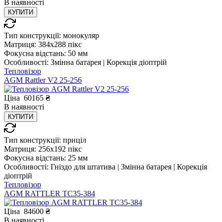
В
наявності
КУПИТИ
Тип конструкції:
монокуляр
Матриця:
384x288 пікс
Фокусна відстань:
50 мм
Особливості:
Змінна батарея | Корекція діоптрій
Тепловізор
AGM Rattler V2 25-256
Ціна
60165
₴
В
наявності
КУПИТИ
Тип конструкції:
приціл
Матриця:
256x192 пікс
Фокусна відстань:
25 мм
Особливості:
Гніздо для штатива | Змінна батарея | Корекція
діоптрій
Тепловізор
AGM RATTLER TC35-384
Ціна
84600
₴
В
наявності