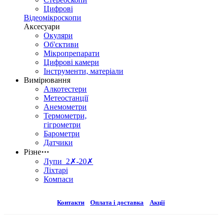
Цифрові
Відеомікроскопи
Аксесуари
Окуляри
Об'єктиви
Мікропрепарати
Цифрові камери
Інструменти, матеріали
Вимірювання
Алкотестери
Метеостанції
Анемометри
Термометри,
гігрометри
Барометри
Датчики
Різне
⋯
Лупи 2✗-20✗
Ліхтарі
Компаси
Контакти
Оплата і доставка
Акції