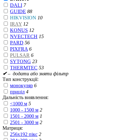
DALI
7
GUIDE
88
HIKVISION
10
IRAY
12
KONUS
12
NVECTECH
15
PARD
56
PIXFRA
6
PULSAR
6
SYTONG
23
THERMTEC
53
✔
– додати або зняти фільтр
Тип конструкції:
монокуляр
6
приціл
4
Дальність виявлення:
<1000 м
5
1000 - 1500 м
2
1501 - 2000 м
1
2501 - 3000 м
2
Матриця:
256x192 пікс
2