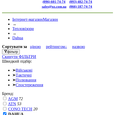
(096) 601-74-74
(093) 482-74-74
sales@oz.com.ua
(066) 187-74-74
Інтернет-магазин
Магазин
→
Тепловізори
→
Dahua
Сортувати
за
ціною
рейтингом↓
назвою
фільтр
Скинути
ФІЛЬТРИ
Швидкий підбір:
➣
Військові
➣
Тактичні
➣
Полювання
➣
Спостереження
Бренд:
AGM
72
ATN
53
CONO TECH
20
DAHUA