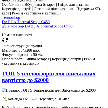
Фокусна відстань:
15 мм
Особливості:
Вбудована батарея | Гніздо для штатива |
Корекція діоптрій | Лазерний цілевказівник | Підтримка SD-
карт | Режим «картинка в картинці»
Тепловізор
DAHUA Thermal Scope C450
Немає в наявності
Тип конструкції:
приціл
Матриця:
384x288 пікс
Фокусна відстань:
50 мм
Особливості:
Змінна батарея | Корекція діоптрій | Режим
«картинка в картинці»
ТОП-5 тепловізорів для військових
вартістю до $2000
Команда OZ
Переглядів: 10 482
Вибір "цивільного" тепловізора для військових завдань може