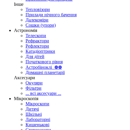
Інше
Тепловізори
Прилади нічного бачення
Далекоміри
Сошки (упори)
Астрономія
Телескопи
Рефрактори
Рефлектори
Катадіоптрики
Для дітей
Початкового рівня
Астробіноклі
⊚
⊚
Домашні планетарії
Аксесуари
Окуляри
Фільтри
... всі аксесуари ...
Мікроскопія
Мікроскопи
Дитячі
Шкільні
Лабораторні
Кишенькові
Стереоскопи