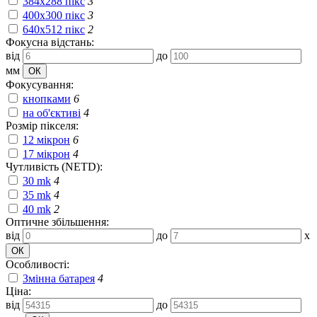
384x288 пікс
3
400x300 пікс
3
640x512 пікс
2
Фокусна відстань:
від
до
мм
Фокусування:
кнопками
6
на об'єктиві
4
Розмір пікселя:
12 мікрон
6
17 мікрон
4
Чутливість (NETD):
30 mk
4
35 mk
4
40 mk
2
Оптичне збільшення:
від
до
x
Особливості:
Змінна батарея
4
Ціна:
від
до