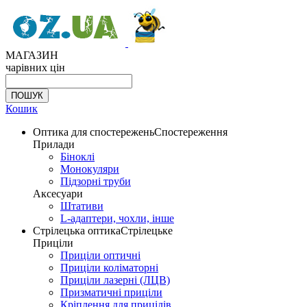
МАГАЗИН
чарівних цін
Кошик
Оптика для спостережень
Спостереження
Прилади
Біноклі
Монокуляри
Підзорні труби
Аксесуари
Штативи
L-адаптери, чохли, інше
Стрілецька оптика
Стрілецьке
Приціли
Приціли оптичні
Приціли коліматорні
Приціли лазерні (ЛЦВ)
Призматичні приціли
Кріплення для прицілів