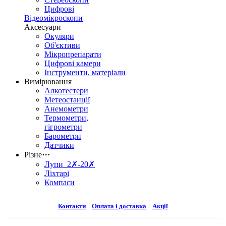
Цифрові
Відеомікроскопи
Аксесуари
Окуляри
Об'єктиви
Мікропрепарати
Цифрові камери
Інструменти, матеріали
Вимірювання
Алкотестери
Метеостанції
Анемометри
Термометри,
гігрометри
Барометри
Датчики
Різне
⋯
Лупи 2✗-20✗
Ліхтарі
Компаси
Контакти
Оплата і доставка
Акції