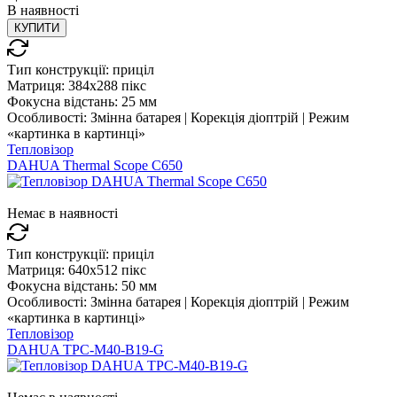
В
наявності
КУПИТИ
Тип конструкції:
приціл
Матриця:
384x288 пікс
Фокусна відстань:
25 мм
Особливості:
Змінна батарея | Корекція діоптрій | Режим
«картинка в картинці»
Тепловізор
DAHUA Thermal Scope C650
Немає в наявності
Тип конструкції:
приціл
Матриця:
640x512 пікс
Фокусна відстань:
50 мм
Особливості:
Змінна батарея | Корекція діоптрій | Режим
«картинка в картинці»
Тепловізор
DAHUA TPC-M40-B19-G