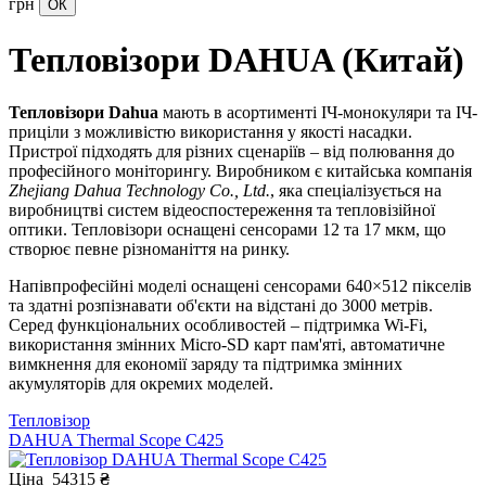
грн
Тепловізори DAHUA (Китай)
Тепловізори Dahua
мають в асортименті ІЧ-монокуляри та ІЧ-
приціли з можливістю використання у якості насадки.
Пристрої підходять для різних сценаріїв – від полювання до
професійного моніторингу. Виробником є китайська компанія
Zhejiang Dahua Technology Co., Ltd.
, яка спеціалізується на
виробництві систем відеоспостереження та тепловізійної
оптики. Тепловізори оснащені сенсорами 12 та 17 мкм, що
створює певне різноманіття на ринку.
Напівпрофесійні моделі оснащені сенсорами 640×512 пікселів
та здатні розпізнавати об'єкти на відстані до 3000 метрів.
Серед функціональних особливостей – підтримка Wi-Fi,
використання змінних Micro-SD карт пам'яті, автоматичне
вимкнення для економії заряду та підтримка змінних
акумуляторів для окремих моделей.
Тепловізор
DAHUA Thermal Scope C425
Ціна
54315
₴