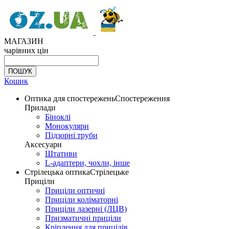
МАГАЗИН
чарівних цін
Кошик
Оптика для спостережень
Спостереження
Прилади
Біноклі
Монокуляри
Підзорні труби
Аксесуари
Штативи
L-адаптери, чохли, інше
Стрілецька оптика
Стрілецьке
Приціли
Приціли оптичні
Приціли коліматорні
Приціли лазерні (ЛЦВ)
Призматичні приціли
Кріплення для прицілів