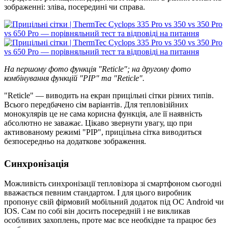
зображенні: зліва, посередині чи справа.
На першому фото функція "Reticle"; на другому фото
комбінування функцій "PIP" та "Reticle".
"Reticle" — виводить на екран прицільні сітки різних типів.
Всього передбачено сім варіантів. Для тепловізійних
монокулярів це не сама корисна функція, але її наявність
абсолютно не заважає. Цікаво звернути увагу, що при
активованому режимі "PIP", прицільна сітка виводиться
безпосередньо на додаткове зображення.
Синхронізація
Можливість синхронізації тепловізора зі смартфоном сьогодні
вважається певним стандартом. І для цього виробник
пропонує свій фірмовий мобільний додаток під ОС Android чи
IОS. Сам по собі він досить посередній і не викликав
особливих захоплень, проте має все необхідне та працює без