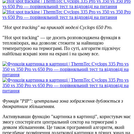
"Hot spot tracking" на прикладі моделі Cyclops 650 Pro.
"Hot spot tracking" — це досить розповсюджена функція в
тепловізорах, яка дозволяє стежити за найвищою
температурою на термограмі. По суті, алгоритм підсвічує
найбільш яскраві зони на екрані і на цьому все.
Функція "PIP": центральна зона зображення дублюється з
двократним збільшенням.
Активувавши функцію "картинка в картинці", користувач має
змогу спостерігати центральний сектор на термограмі з
деяким збільшенням. Це також програмний алгоритм, який
передбачає розміщення додаткової картинки в різних зонах на