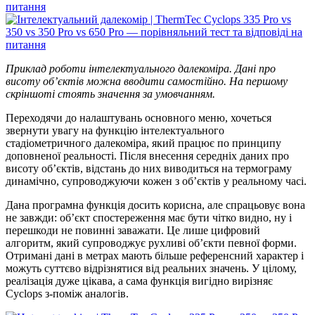
Приклад роботи інтелектуального далекоміра. Дані про
висоту об’єктів можна вводити самостійно. На першому
скріншоті стоять значення за умовчанням.
Переходячи до налаштувань основного меню, хочеться
звернути увагу на функцію інтелектуального
стадіометричного далекоміра, який працює по принципу
доповненої реальності. Після внесення середніх даних про
висоту об’єктів, відстань до них виводиться на термограму
динамічно, супроводжуючи кожен з об’єктів у реальному часі.
Дана програмна функція досить корисна, але спрацьовує вона
не завжди: об’єкт спостереження має бути чітко видно, ну і
перешкоди не повинні заважати. Це лише цифровий
алгоритм, який супроводжує рухливі об’єкти певної форми.
Отримані дані в метрах мають більше референсний характер і
можуть суттєво відрізнятися від реальних значень. У цілому,
реалізація дуже цікава, а сама функція вигідно вирізняє
Cyclops з-поміж аналогів.