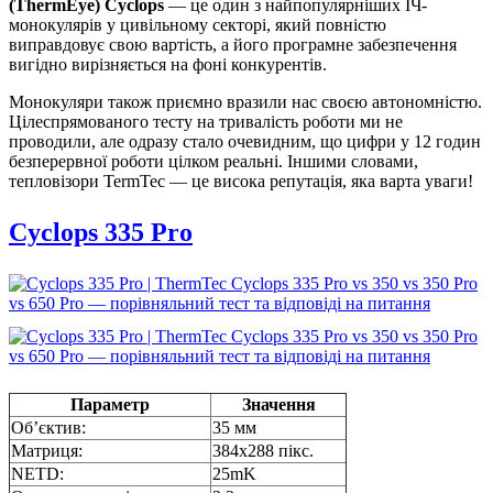
(ThermEye) Cyclops
— це один з найпопулярніших ІЧ-
монокулярів у цивільному секторі, який повністю
виправдовує свою вартість, а його програмне забезпечення
вигідно вирізняється на фоні конкурентів.
Монокуляри також приємно вразили нас своєю автономністю.
Цілеспрямованого тесту на тривалість роботи ми не
проводили, але одразу стало очевидним, що цифри у 12 годин
безперервної роботи цілком реальні. Іншими словами,
тепловізори TermTec — це висока репутація, яка варта уваги!
Cyclops 335 Pro
Параметр
Значення
Об’єктив:
35 мм
Матриця:
384x288 пікс.
NETD:
25mK