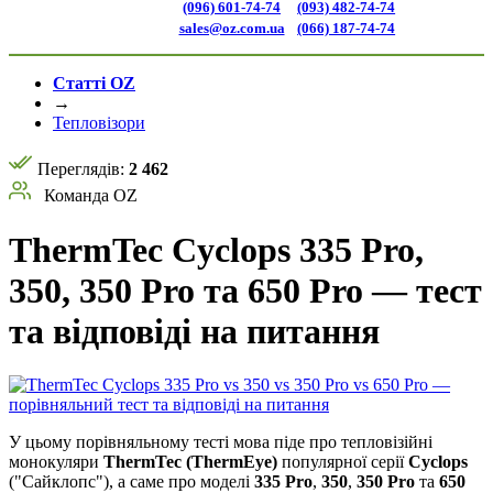
(096) 601-74-74
(093) 482-74-74
sales@oz.com.ua
(066) 187-74-74
Статті OZ
→
Тепловізори
Переглядів:
2 462
Команда OZ
ThermTec Cyclops 335 Pro,
350, 350 Pro та 650 Pro — тест
та відповіді на питання
У цьому порівняльному тесті мова піде про тепловізійні
монокуляри
ThermTec (ThermEye)
популярної серії
Cyclops
("Сайклопс"), а саме про моделі
335 Pro
,
350
,
350 Pro
та
650