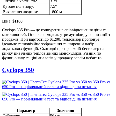
Оптична кратність:
3.3х
Кутове поле зору:
7.5°
Виявлення людини:
1800 м
Ціна:
$1160
Cyclops 335 Pro — це конкурентне співвідношення ціни та
можливостей. Оновлена модель утримує лідируючі позиції з
продажів. При вартості до $1200, тепловізор пропонує
ідеальне тепловізійне зображення та широкий набір
додаткових функцій. Сьогодні це справжній бестселер на
ринку цивільних тепловізійних монокулярів. Рівних по
функціоналу та ціні аналогів у продажу зовсім небагато.
Cyclops 350
Параметр
Значення
Об’єктив:
50 мм