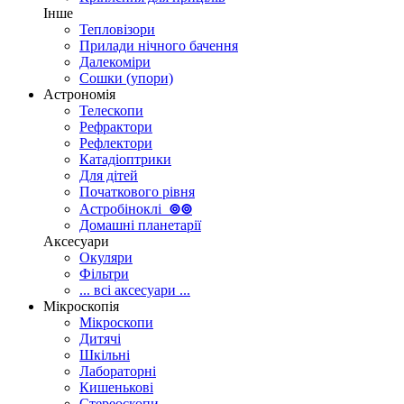
Інше
Тепловізори
Прилади нічного бачення
Далекоміри
Сошки (упори)
Астрономія
Телескопи
Рефрактори
Рефлектори
Катадіоптрики
Для дітей
Початкового рівня
Астробіноклі
⊚
⊚
Домашні планетарії
Аксесуари
Окуляри
Фільтри
... всі аксесуари ...
Мікроскопія
Мікроскопи
Дитячі
Шкільні
Лабораторні
Кишенькові
Стереоскопи