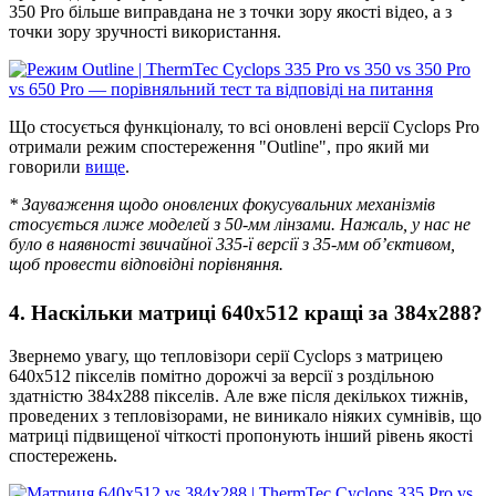
350 Pro більше виправдана не з точки зору якості відео, а з
точки зору зручності використання.
Що стосується функціоналу, то всі оновлені версії Cyclops Pro
отримали режим спостереження "Outline", про який ми
говорили
вище
.
* Зауваження щодо оновлених фокусувальних механізмів
стосується лиже моделей з 50-мм лінзами. Нажаль, у нас не
було в наявності звичайної 335-ї версії з 35-мм об’єктивом,
щоб провести відповідні порівняння.
4. Наскільки матриці 640х512 кращі за 384х288?
Звернемо увагу, що тепловізори серії Cyclops з матрицею
640х512 пікселів помітно дорожчі за версії з роздільною
здатністю 384х288 пікселів. Але вже після декількох тижнів,
проведених з тепловізорами, не виникало ніяких сумнівів, що
матриці підвищеної чіткості пропонують інший рівень якості
спостережень.