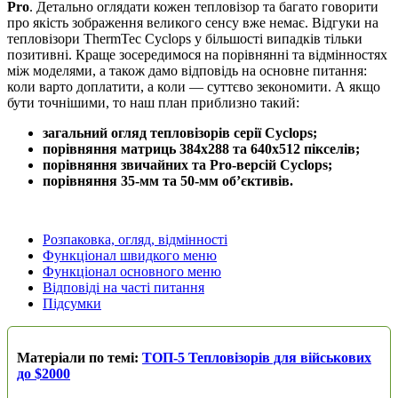
Pro
. Детально оглядати кожен тепловізор та багато говорити
про якість зображення великого сенсу вже немає. Відгуки на
тепловізори ThermTec Cyclops у більшості випадків тільки
позитивні. Краще зосередимося на порівнянні та відмінностях
між моделями, а також дамо відповідь на основне питання:
коли варто доплатити, а коли — суттєво зекономити. А якщо
бути точнішими, то наш план приблизно такий:
загальний огляд тепловізорів серії Cyclops;
порівняння матриць 384x288 та 640x512 пікселів;
порівняння звичайних та Pro-версій Cyclops;
порівняння 35-мм та 50-мм об’єктивів.
Розпаковка, огляд, відмінності
Функціонал швидкого меню
Функціонал основного меню
Відповіді на часті питання
Підсумки
Матеріали по темі:
ТОП-5 Тепловізорів для військових
до $2000