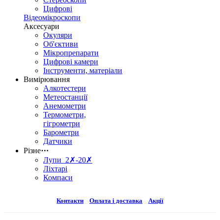
Цифрові
Відеомікроскопи
Аксесуари
Окуляри
Об'єктиви
Мікропрепарати
Цифрові камери
Інструменти, матеріали
Вимірювання
Алкотестери
Метеостанції
Анемометри
Термометри,
гігрометри
Барометри
Датчики
Різне
⋯
Лупи 2✗-20✗
Ліхтарі
Компаси
Контакти
Оплата і доставка
Акції