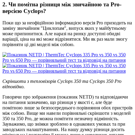
2. Чи помітна різниця між звичайною та Pro-
версією Cyclops?
Поки що за неофіційною інформацією версія Pro приходить на
заміну звичайним "Циклопам", випуск яких у майбутньому
може припинитися. Але наразі на ринку доступні обидві
варіації, ціна на які може відрізнятися. Ми як раз мали змогу
порівняти ці дві моделі між собою.
Скріншоти з тепловізорів Cyclops 350 та Cyclops 350 Pro
відповідно.
Говорячи про зображення (показник NETD) та відповідаючи
на питання зазначимо, що різниця у якості є, але буде
помітною лише за безпосереднього порівняння обох пристроїв
між собою. Вище ми навели порівняльні скріншоти з моделей
350 та 350 Pro, де можна помітити незначну відмінність.
Зауважимо, що знімки зроблено в однакових умовах та при
заводських налаштуваннях. На нашу думку різниця досить
мінімальна і розгледіти її можна лише у невеликих деталях.