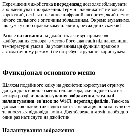
Переміщення джойстика
вперед-назад
дозволяє збільшувати
або зменшувати зображення. Термін "наближати" не зовсім
коректний, оскільки це лише цифровий алгоритм, який немає
нічого спільного з оптичним збільшенням. Окремо зауважимо,
що зум тут по-справжньому плавний, без жодних скачків!
Разове
натискання
на джойстик активує примусове
калібрування сенсора, з метою його адаптації під навколишні
температурні умови. За умовчанням ця функція працює в
автоматичному режимі і не потребує втручання користувача.
Функціонал основного меню
Шляхом подвійного кліку на джойстик користувач отримує
доступ до основного меню тепловізора, яке поділяється на
чотири розділи:
налаштування зображення
,
загальні
налаштування
,
зв’язок по Wi-Fi
,
перегляд файлів
. Також за
допомогою джойстика здійснюється навігація по всім пунктам
та вносяться відповідні зміни. Для збереження змін необхідно
один раз натиснути на джойстик.
Налаштування зображення