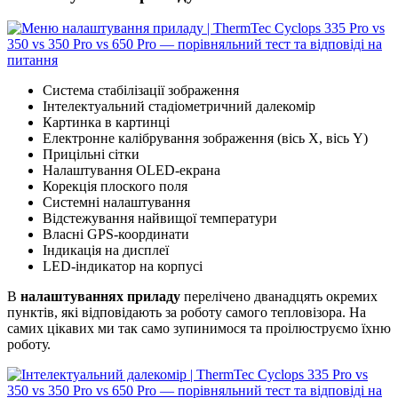
Cистема стабілізації зображення
Інтелектуальний стадіометричний далекомір
Картинка в картинці
Електронне калібрування зображення (вісь X, вісь Y)
Прицільні сітки
Налаштування OLED-екрана
Корекція плоского поля
Системні налаштування
Відстежування найвищої температури
Власні GPS-координати
Індикація на дисплеї
LED-індикатор на корпусі
В
налаштуваннях приладу
перелічено дванадцять окремих
пунктів, які відповідають за роботу самого тепловізора. На
самих цікавих ми так само зупинимося та проілюструємо їхню
роботу.