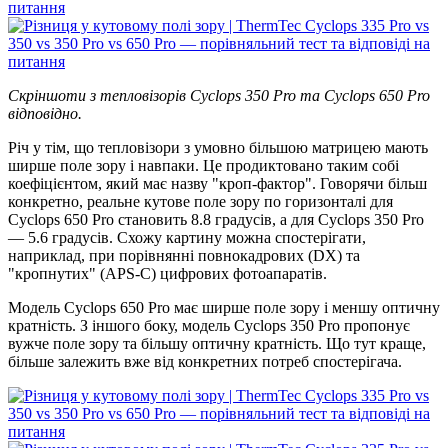
Скріншоти з тепловізорів Cyclops 350 Pro та Cyclops 650 Pro
відповідно.
Річ у тім, що тепловізори з умовно більшою матрицею мають
ширше поле зору і навпаки. Це продиктовано таким собі
коефіцієнтом, який має назву "кроп-фактор". Говорячи більш
конкретно, реальне кутове поле зору по горизонталі для
Cyclops 650 Pro становить 8.8 градусів, а для Cyclops 350 Pro
— 5.6 градусів. Схожу картину можна спостерігати,
наприклад, при порівнянні повнокадрових (DX) та
"кропнутих" (APS-C) цифрових фотоапаратів.
Модель Cyclops 650 Pro має ширше поле зору і меншу оптичну
кратність. З іншого боку, модель Cyclops 350 Pro пропонує
вужче поле зору та більшу оптичну кратність. Що тут краще,
більше залежить вже від конкретних потреб спостерігача.