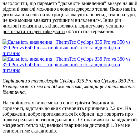
наголосити, що параметр "дальність виявлення" вказує на якій
відстані взагалі можливо вловити джерело тепла. Якщо навіть
декілька пікселів на матриці зафіксують перепад температури,
це вже можна вважати успішним виявленням. Інша річ —
числові показники, які дозволяють користувачу успішно
розпізнати та ідентифікувати
об’єкт спостереження.
Скріншоти з тепловізорів Cyclops 335 Pro та Cyclops 350 Pro.
Різниця між 35-мм та 50-мм лінзами, матриця у тепловізорів
ідентична.
На скріншотах вище можна спостерігати будинки на
горизонті, відстань до яких становить приблизно 2.2 км. На
зображенні добре проглядаються їх обриси, що говорить про
цілком реальні значення дальності. Отож виявити на відкритій
місцевості тепло від великої тварини на дистанції 1.8 км не
становитиме складнощів.