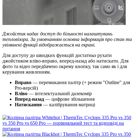
Джойстик надає доступ до більності налаштувань
тепловізора. За умовчанням основна інформація про стан та
увімкнені функції відображається на екрані.
Для доступу до швидких функцій достатньо рухати
джойстиком вліво-вправо, вперед-назад або натискати. Для
фото та відео передбачено окрему кнопку, так само як і для
керування живленням.
Вправо
— перемикання палітр (+ режим "Outline" для
Pro-версій)
Вліво
— інтелектуальний далекомір
Вперед-назад
— цифрове збільшення
Натискання
— калібрування матриці