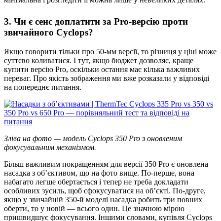
3. Чи є сенс доплатити за Pro-версію проти
звичайного Cyclops?
Якщо говорити тільки про
50-мм версії
, то різниця у ціні може
суттєво коливатися. І тут, якщо бюджет дозволяє, краще
купити версію Pro, оскільки остання має кілька важливих
переваг. Про якість зображення ми вже розказали у відповіді
на попереднє питання.
Зліва на фото — модель Cyclops 350 Pro з оновленим
фокусувальним механізмом.
Більш важливим покращенням для версії 350 Pro є оновлена
насадка з об’єктивом, що на фото вище. По-перше, вона
набагато легше обертається і тепер не треба докладати
особливих зусиль, щоб сфокусуватися на об’єкті. По-друге,
якщо у звичайній 350-й моделі насадка робить три повних
оберти, то у новій — всього один. Це значною мірою
пришвидшує фокусування. Іншими словами, купівля Cyclops