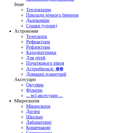
Інше
Тепловізори
Прилади нічного бачення
Далекоміри
Сошки (упори)
Астрономія
Телескопи
Рефрактори
Рефлектори
Катадіоптрики
Для дітей
Початкового рівня
Астробіноклі
⊚
⊚
Домашні планетарії
Аксесуари
Окуляри
Фільтри
... всі аксесуари ...
Мікроскопія
Мікроскопи
Дитячі
Шкільні
Лабораторні
Кишенькові
Стереоскопи