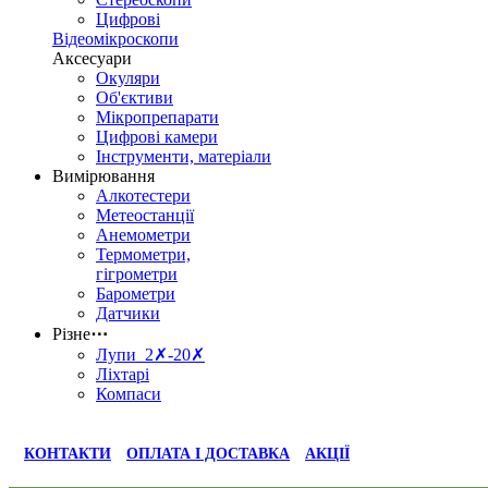
Цифрові
Відеомікроскопи
Аксесуари
Окуляри
Об'єктиви
Мікропрепарати
Цифрові камери
Інструменти, матеріали
Вимірювання
Алкотестери
Метеостанції
Анемометри
Термометри,
гігрометри
Барометри
Датчики
Різне
⋯
Лупи 2✗-20✗
Ліхтарі
Компаси
КОНТАКТИ
ОПЛАТА І ДОСТАВКА
АКЦІЇ