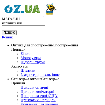
МАГАЗИН
чарівних цін
Кошик
Оптика для спостережень
Спостереження
Прилади
Біноклі
Монокуляри
Підзорні труби
Аксесуари
Штативи
L-адаптери, чохли, інше
Стрілецька оптика
Стрілецьке
Приціли
Приціли оптичні
Приціли коліматорні
Приціли лазерні (ЛЦВ)
Призматичні приціли
Кріплення для прицілів