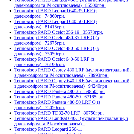
далекоміром та ІЧ-освітлювачем)
85500грн.
Тепловізор PARD Leopard 640-35 LRF (з
далекоміром)
74860грн.
Тепловізор PARD Leopard 640-50 LRF (з
далекоміром)
81415грн.
Тепловізор PARD Ocelot 256-19
35578грн.
Тепловізор PARD Ocelot 480-35 LRF Q (з
далекоміром)
72675грн.
Тепловізор PARD Ocelot 480-50 LRF Q (з
далекоміром)
75050грн.
Тепловізор PARD Ocelot 640-50 LRF (з
далекоміром)
76190грн.
Тепловізор PARD Osprey 480 LRF (мультиспектральний,
з далекоміром та ІЧ-освітлювачем)
78993грн.
Тепловізор PARD Osprey 640 LRF (мультиспектральний,
з далекоміром та ІЧ-освітлювачем)
94240грн.
Тепловізор PARD Pantera 480-35
59850грн.
Тепловізор PARD Pantera 480-50
67165грн.
Тепловізор PARD Pantera 480-50 LRF Q (з
далекоміром)
75050грн.
Тепловізор PARD TD32-70 LRF
80750грн.
Тепловізор PARD Landsat 640C (мультиспектральний, з
далекоміром та ІЧ-освітлювачем)
Тепловізор PARD Leopard 256-11