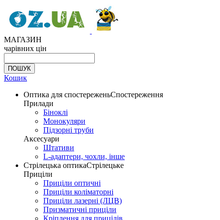
МАГАЗИН
чарівних цін
Кошик
Оптика для спостережень
Спостереження
Прилади
Біноклі
Монокуляри
Підзорні труби
Аксесуари
Штативи
L-адаптери, чохли, інше
Стрілецька оптика
Стрілецьке
Приціли
Приціли оптичні
Приціли коліматорні
Приціли лазерні (ЛЦВ)
Призматичні приціли
Кріплення для прицілів