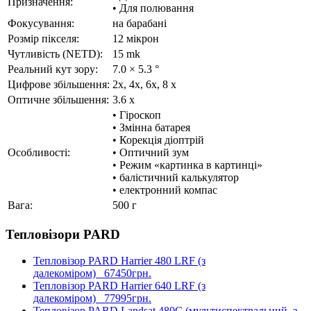
Призначення:
• Для полювання
Фокусування:
на барабані
Розмір пікселя:
12 мікрон
Чутливість (NETD):
15 mk
Реальний кут зору:
7.0 × 5.3 °
Цифрове збільшення:
2х, 4х, 6х, 8 x
Оптичне збільшення:
3.6 x
• Гіроскоп
• Змінна батарея
• Корекція діоптрій
Особливості:
• Оптичний зум
• Режим «картинка в картинці»
• балістичний калькулятор
• електронний компас
Вага:
500 г
Тепловізори PARD
Тепловізор PARD Harrier 480 LRF (з
далекоміром)
67450грн.
Тепловізор PARD Harrier 640 LRF (з
далекоміром)
77995грн.
Тепловізор PARD Landsat 480C (мультиспектральний, з