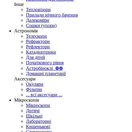
Інше
Тепловізори
Прилади нічного бачення
Далекоміри
Сошки (упори)
Астрономія
Телескопи
Рефрактори
Рефлектори
Катадіоптрики
Для дітей
Початкового рівня
Астробіноклі
⊚
⊚
Домашні планетарії
Аксесуари
Окуляри
Фільтри
... всі аксесуари ...
Мікроскопія
Мікроскопи
Дитячі
Шкільні
Лабораторні
Кишенькові
Стереоскопи