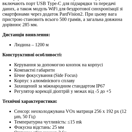
включають порт USB Type-C для підзарядки та передачі
даних, а також модуль WiFi для бездротової синхронізації зі
смартфонами через додаток PardVision2. При цьому вага
пристрою становить всього 500 грамів, а загальна довжина
дорівнює 285 мм.
Дистанція виявлення:
Людина – 1200 м
Конструктивні особливості:
Керування за допомогою кнопок на корпусі
Компактні габарити
Бічне фокусування (Side Focus)
Корпус з алюмінієвого сплаву
Захищений за міжнародним стандартом IP67
Регулятор корекції діоптрій у межах від -5 до +5
Технічні характеристики:
Сенсор: неохолоджувана VOx матриця 256 x 192 px (12
µm, 50 Гц)
Температурна чутливість: ≤15 mk
Фокусна відстань: 25 мм