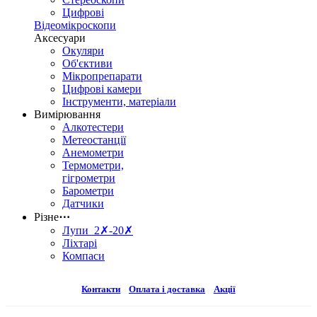
Цифрові
Відеомікроскопи
Аксесуари
Окуляри
Об'єктиви
Мікропрепарати
Цифрові камери
Інструменти, матеріали
Вимірювання
Алкотестери
Метеостанції
Анемометри
Термометри,
гігрометри
Барометри
Датчики
Різне
⋯
Лупи 2✗-20✗
Ліхтарі
Компаси
Контакти
Оплата і доставка
Акції