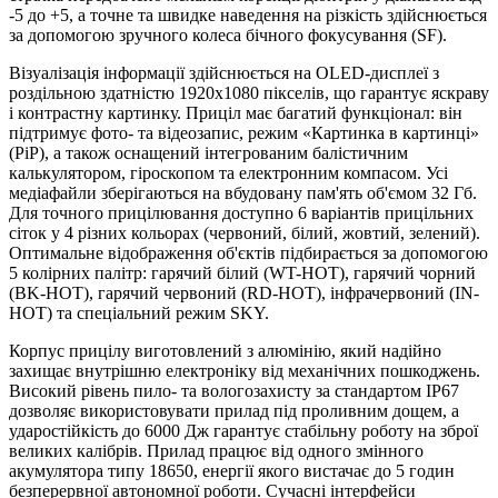
-5 до +5, а точне та швидке наведення на різкість здійснюється
за допомогою зручного колеса бічного фокусування (SF).
Візуалізація інформації здійснюється на OLED-дисплеї з
роздільною здатністю 1920x1080 пікселів, що гарантує яскраву
і контрастну картинку. Приціл має багатий функціонал: він
підтримує фото- та відеозапис, режим «Картинка в картинці»
(PiP), а також оснащений інтегрованим балістичним
калькулятором, гіроскопом та електронним компасом. Усі
медіафайли зберігаються на вбудовану пам'ять об'ємом 32 Гб.
Для точного прицілювання доступно 6 варіантів прицільних
сіток у 4 різних кольорах (червоний, білий, жовтий, зелений).
Оптимальне відображення об'єктів підбирається за допомогою
5 колірних палітр: гарячий білий (WT-HOT), гарячий чорний
(BK-HOT), гарячий червоний (RD-HOT), інфрачервоний (IN-
HOT) та спеціальний режим SKY.
Корпус прицілу виготовлений з алюмінію, який надійно
захищає внутрішню електроніку від механічних пошкоджень.
Високий рівень пило- та вологозахисту за стандартом IP67
дозволяє використовувати прилад під проливним дощем, а
ударостійкість до 6000 Дж гарантує стабільну роботу на зброї
великих калібрів. Прилад працює від одного змінного
акумулятора типу 18650, енергії якого вистачає до 5 годин
безперервної автономної роботи. Сучасні інтерфейси