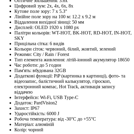
Оптичне збільшення: 3.6x
Цифровий зум: 2x, 4x, 6x, 8x
Кутове поле зору: 7 x 5.3°
Лінійне поле зору на 100 м: 12.2 x 9.2 м
Віддалення вихідної зіниці: 50 мм
Дисплей: OLED 1920 x 1080 px
Палітри кольорів: WT-HOT, BK-HOT, RD-HOT, IN-HOT,
SKY
Прицільна сітка: 6 видів
Кольори сіток: червоний, білий, жовтий, зелений
Режими: City / Rain / Forest
Тип елемента живлення: літій-іонний акумулятор 18650
Час роботи: до 5 годин
Пам'ять: вбудована 32GB
Додаткові функції: PiP (картинка в картинці), фото- та
відеозапис, балістичний калькулятор, гіроскоп,
електронний компас, Hot Track, активація запису
віддачею
Інтерфейси: Wi-Fi, USB Type-C
Додаток: PardVision2
Захист: IP67
Ударостійкість: 6000 J
Робоча температура: від -30°C до +55°C
Матеріал: алюміній
Колір: чорний