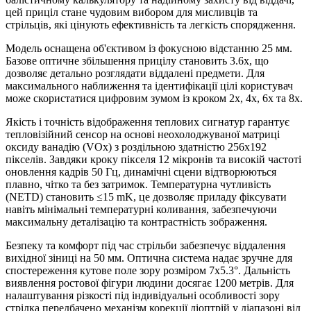
цей приціл стане чудовим вибором для мисливців та
стрільців, які цінують ефективність та легкість спорядження.
Модель оснащена об'єктивом із фокусною відстанню 25 мм.
Базове оптичне збільшення прицілу становить 3.6x, що
дозволяє детально розглядати віддалені предмети. Для
максимального наближення та ідентифікації цілі користувач
може скористатися цифровим зумом із кроком 2x, 4x, 6x та 8x.
Якість і точність відображення теплових сигнатур гарантує
тепловізійний сенсор на основі неохолоджуваної матриці
оксиду ванадію (VOx) з роздільною здатністю 256x192
пікселів. Завдяки кроку пікселя 12 мікронів та високій частоті
оновлення кадрів 50 Гц, динамічні сцени відтворюються
плавно, чітко та без затримок. Температурна чутливість
(NETD) становить ≤15 mK, це дозволяє приладу фіксувати
навіть мінімальні температурні коливання, забезпечуючи
максимальну деталізацію та контрастність зображення.
Безпеку та комфорт під час стрільби забезпечує віддалення
вихідної зіниці на 50 мм. Оптична система надає зручне для
спостереження кутове поле зору розміром 7x5.3°. Дальність
виявлення ростової фігури людини досягає 1200 метрів. Для
налаштування різкості під індивідуальні особливості зору
стрілка передбачено механізм корекції діоптрій у діапазоні від