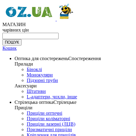
МАГАЗИН
чарівних цін
Кошик
Оптика для спостережень
Спостереження
Прилади
Біноклі
Монокуляри
Підзорні труби
Аксесуари
Штативи
L-адаптери, чохли, інше
Стрілецька оптика
Стрілецьке
Приціли
Приціли оптичні
Приціли коліматорні
Приціли лазерні (ЛЦВ)
Призматичні приціли
Кріплення для прицілів