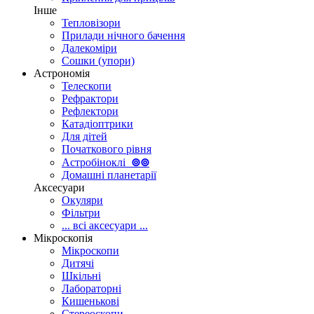
Інше
Тепловізори
Прилади нічного бачення
Далекоміри
Сошки (упори)
Астрономія
Телескопи
Рефрактори
Рефлектори
Катадіоптрики
Для дітей
Початкового рівня
Астробіноклі
⊚
⊚
Домашні планетарії
Аксесуари
Окуляри
Фільтри
... всі аксесуари ...
Мікроскопія
Мікроскопи
Дитячі
Шкільні
Лабораторні
Кишенькові
Стереоскопи