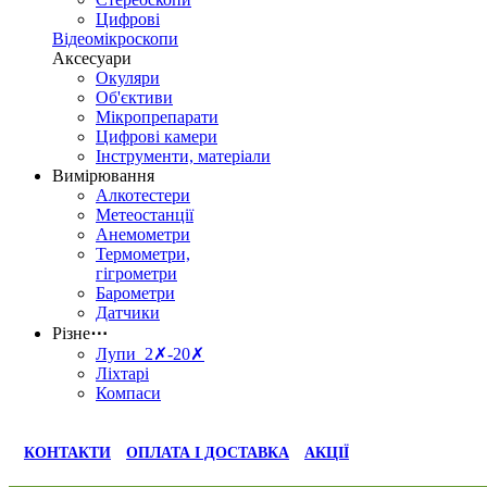
Цифрові
Відеомікроскопи
Аксесуари
Окуляри
Об'єктиви
Мікропрепарати
Цифрові камери
Інструменти, матеріали
Вимірювання
Алкотестери
Метеостанції
Анемометри
Термометри,
гігрометри
Барометри
Датчики
Різне
⋯
Лупи 2✗-20✗
Ліхтарі
Компаси
КОНТАКТИ
ОПЛАТА І ДОСТАВКА
АКЦІЇ