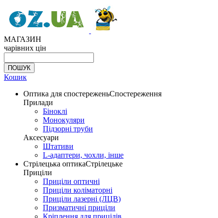
МАГАЗИН
чарівних цін
Кошик
Оптика для спостережень
Спостереження
Прилади
Біноклі
Монокуляри
Підзорні труби
Аксесуари
Штативи
L-адаптери, чохли, інше
Стрілецька оптика
Стрілецьке
Приціли
Приціли оптичні
Приціли коліматорні
Приціли лазерні (ЛЦВ)
Призматичні приціли
Кріплення для прицілів