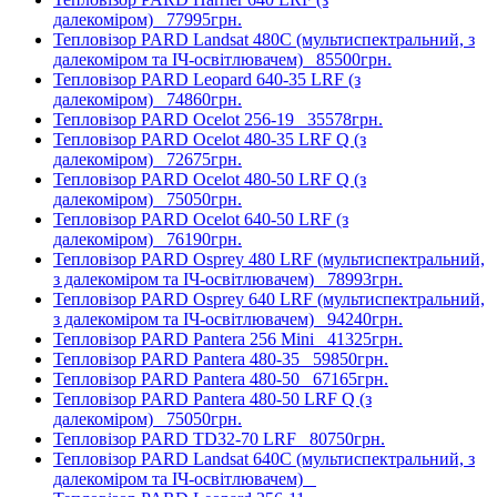
далекоміром)
77995грн.
Тепловізор PARD Landsat 480C (мультиспектральний, з
далекоміром та ІЧ-освітлювачем)
85500грн.
Тепловізор PARD Leopard 640-35 LRF (з
далекоміром)
74860грн.
Тепловізор PARD Ocelot 256-19
35578грн.
Тепловізор PARD Ocelot 480-35 LRF Q (з
далекоміром)
72675грн.
Тепловізор PARD Ocelot 480-50 LRF Q (з
далекоміром)
75050грн.
Тепловізор PARD Ocelot 640-50 LRF (з
далекоміром)
76190грн.
Тепловізор PARD Osprey 480 LRF (мультиспектральний,
з далекоміром та ІЧ-освітлювачем)
78993грн.
Тепловізор PARD Osprey 640 LRF (мультиспектральний,
з далекоміром та ІЧ-освітлювачем)
94240грн.
Тепловізор PARD Pantera 256 Mini
41325грн.
Тепловізор PARD Pantera 480-35
59850грн.
Тепловізор PARD Pantera 480-50
67165грн.
Тепловізор PARD Pantera 480-50 LRF Q (з
далекоміром)
75050грн.
Тепловізор PARD TD32-70 LRF
80750грн.
Тепловізор PARD Landsat 640C (мультиспектральний, з
далекоміром та ІЧ-освітлювачем)