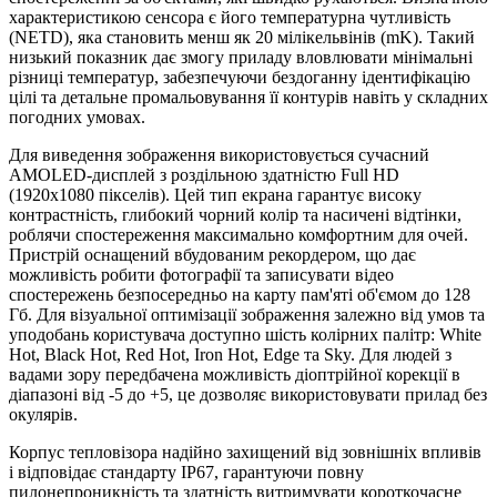
характеристикою сенсора є його температурна чутливість
(NETD), яка становить менш як 20 мілікельвінів (mK). Такий
низький показник дає змогу приладу вловлювати мінімальні
різниці температур, забезпечуючи бездоганну ідентифікацію
цілі та детальне промальовування її контурів навіть у складних
погодних умовах.
Для виведення зображення використовується сучасний
AMOLED-дисплей з роздільною здатністю Full HD
(1920x1080 пікселів). Цей тип екрана гарантує високу
контрастність, глибокий чорний колір та насичені відтінки,
роблячи спостереження максимально комфортним для очей.
Пристрій оснащений вбудованим рекордером, що дає
можливість робити фотографії та записувати відео
спостережень безпосередньо на карту пам'яті об'ємом до 128
Гб. Для візуальної оптимізації зображення залежно від умов та
уподобань користувача доступно шість колірних палітр: White
Hot, Black Hot, Red Hot, Iron Hot, Edge та Sky. Для людей з
вадами зору передбачена можливість діоптрійної корекції в
діапазоні від -5 до +5, це дозволяє використовувати прилад без
окулярів.
Корпус тепловізора надійно захищений від зовнішніх впливів
і відповідає стандарту IP67, гарантуючи повну
пилонепроникність та здатність витримувати короткочасне