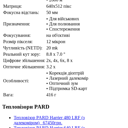
Матриця:
640x512 пікс
Фокусна відстань:
50 мм
• Для військових
Призначення:
• Для полювання
• Спостереження
Фокусування:
на об'єктиві
Розмір пікселя:
12 мікрон
Чутливість (NETD):
20 mk
Реальний кут зору:
8.8 x 7.0 °
Цифрове збільшення:
2х, 4х, 6х, 8 x
Оптичне збільшення:
3.2 x
• Корекція діоптрій
• Лазерний далекомір
Особливості:
• Оптичний зум
• Підтримка SD-карт
Вага:
416 г
Тепловізори PARD
Тепловізор PARD Harrier 480 LRF (з
далекоміром)
67450грн.
Тепловізор PARD Harrier 640 LRF (з