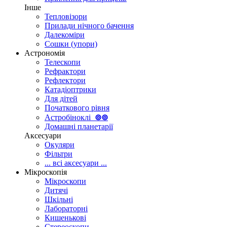
Інше
Тепловізори
Прилади нічного бачення
Далекоміри
Сошки (упори)
Астрономія
Телескопи
Рефрактори
Рефлектори
Катадіоптрики
Для дітей
Початкового рівня
Астробіноклі
⊚
⊚
Домашні планетарії
Аксесуари
Окуляри
Фільтри
... всі аксесуари ...
Мікроскопія
Мікроскопи
Дитячі
Шкільні
Лабораторні
Кишенькові
Стереоскопи