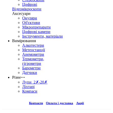
Цифрові
Відеомікроскопи
Аксесуари
Окуляри
Об'єктиви
Мікропрепарати
Цифрові камери
Інструменти, матеріали
Вимірювання
Алкотестери
Метеостанції
Анемометри
Термометри,
гігрометри
Барометри
Датчики
Різне
⋯
Лупи 2✗-20✗
Ліхтарі
Компаси
Контакти
Оплата і доставка
Акції