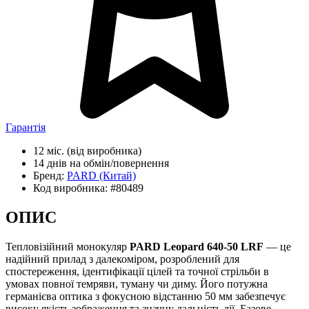
Гарантія
12 міс.
(від виробника)
14 днів
на обмін/повернення
Бренд:
PARD
(Китай)
Код виробника:
#80489
ОПИС
Тепловізійний монокуляр
PARD Leopard 640-50 LRF
— це
надійний прилад з далекоміром, розроблений для
спостереження, ідентифікації цілей та точної стрільби в
умовах повної темряви, туману чи диму. Його потужна
германієва оптика з фокусною відстанню 50 мм забезпечує
високу якість зображення та значну дальність дії. Базове