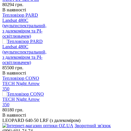
80294
грн.
В наявності
Тепловізор PARD
Landsat 480C
(мультиспектральний,
з далекоміром та ІЧ-
освітлювачем)
85500
грн.
В наявності
Тепловізор CONO
TECH Night Arrow
350
80180
грн.
В наявності
LEOPARD 640-50 LRF (з далекоміром)
Зворотний зв'язок
(096) 601-74-74