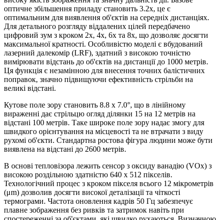
оптичне збільшення приладу становить 3.2x, це є
оптимальним для виявлення об'єктів на середніх дистанціях.
Для детального розгляду віддалених цілей передбачено
цифровий зум з кроком 2x, 4x, 6x та 8x, що дозволяє досягти
максимальної кратності. Особливістю моделі є вбудований
лазерний далекомір (LRF), здатний з високою точністю
вимірювати відстань до об'єктів на дистанції до 1000 метрів.
Ця функція є незамінною для внесення точних балістичних
поправок, значно підвищуючи ефективність стрільби на
великі відстані.
Кутове поле зору становить 8.8 x 7.0°, що в лінійному
вираженні дає стрільцю огляд ділянки 15 на 12 метрів на
відстані 100 метрів. Таке широке поле зору надає змогу для
швидкого орієнтування на місцевості та не втрачати з виду
рухомі об'єкти. Стандартна ростова фігура людини може бути
виявлена на відстані до 2600 метрів.
В основі тепловізора лежить сенсор з оксиду ванадію (VOx) з
високою роздільною здатністю 640 x 512 пікселів.
Технологічний процес з кроком пікселя всього 12 мікрометрів
(μm) дозволив досягти високої деталізації та чіткості
термограми. Частота оновлення кадрів 50 Гц забезпечує
плавне зображення без ривків та затримок навіть при
спостереженні за об'єктами, які швидко рухаються. Визначною