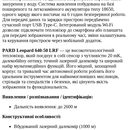
занурення у воду. Система живлення побудована на базі
поширеного та легкозамінного акумулятора типу 18650,
одного заряду якого вистачає на 6 годин безперервної роботи.
Для передачі даних та зарядки пристрою передбачено
сучасний порт USB Type-C. Інтегрований модуль Wi-Fi
дозволяє підключати тепловізор до смартфона або планшета
для передачі зображення в реальному часі, зміни налаштувань
та керування пристроєм через мобільний додаток.
PARD Leopard 640-50 LRF
— це високотехнологічний
тепловізор, який поєднує в собі сенсор з чутливістю 20 mK,
далекобійну оптику, точний лазерний далекомір та широкий
набір мультимедійних функцій. Його міцний, захищений
корпус та тривалий час автономної роботи роблять його
ідеальним інструментом для найвимогливіших мисливців,
стрільців та спеціалістів з безпеки, які цінують якість
зображення та функціональність.
Виявлення / розпізнавання / ідентифікація:
Дальність виявлення: до 2600 м
Конструктивні особливості:
Вбудований лазерний далекомір (1000 м)