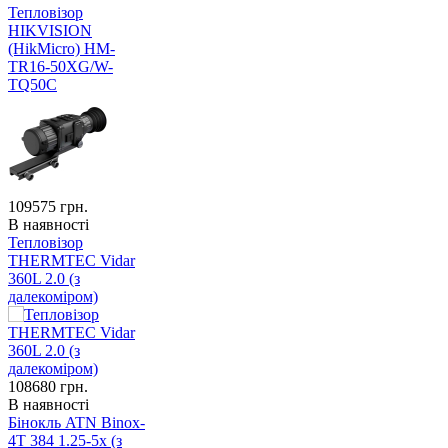
Тепловізор
HIKVISION
(HikMicro) HM-
TR16-50XG/W-
TQ50C
109575
грн.
В наявності
Тепловізор
THERMTEC Vidar
360L 2.0 (з
далекоміром)
108680
грн.
В наявності
Бінокль ATN Binox-
4T 384 1.25-5x (з