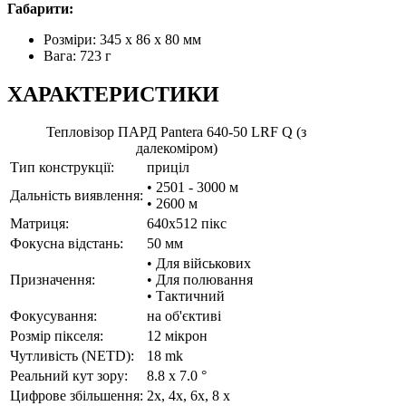
Габарити:
Розміри: 345 x 86 x 80 мм
Вага: 723 г
ХАРАКТЕРИСТИКИ
Тепловізор ПАРД Pantera 640-50 LRF Q (з
далекоміром)
Тип конструкції:
приціл
• 2501 - 3000 м
Дальність виявлення:
• 2600 м
Матриця:
640x512 пікс
Фокусна відстань:
50 мм
• Для військових
Призначення:
• Для полювання
• Тактичний
Фокусування:
на об'єктиві
Розмір пікселя:
12 мікрон
Чутливість (NETD):
18 mk
Реальний кут зору:
8.8 x 7.0 °
Цифрове збільшення:
2х, 4х, 6х, 8 x