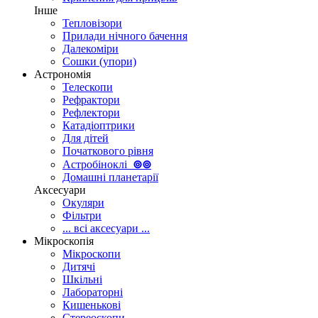
Інше
Тепловізори
Прилади нічного бачення
Далекоміри
Сошки (упори)
Астрономія
Телескопи
Рефрактори
Рефлектори
Катадіоптрики
Для дітей
Початкового рівня
Астробіноклі
⊚
⊚
Домашні планетарії
Аксесуари
Окуляри
Фільтри
... всі аксесуари ...
Мікроскопія
Мікроскопи
Дитячі
Шкільні
Лабораторні
Кишенькові
Стереоскопи