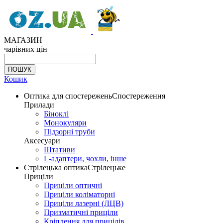
МАГАЗИН
чарівних цін
Кошик
Оптика для спостережень
Спостереження
Прилади
Біноклі
Монокуляри
Підзорні труби
Аксесуари
Штативи
L-адаптери, чохли, інше
Стрілецька оптика
Стрілецьке
Приціли
Приціли оптичні
Приціли коліматорні
Приціли лазерні (ЛЦВ)
Призматичні приціли
Кріплення для прицілів