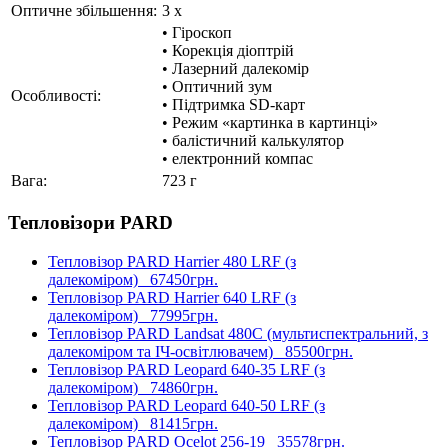
Оптичне збільшення:
3 x
• Гіроскоп
• Корекція діоптрій
• Лазерний далекомір
• Оптичний зум
Особливості:
• Підтримка SD-карт
• Режим «картинка в картинці»
• балістичний калькулятор
• електронний компас
Вага:
723 г
Тепловізори PARD
Тепловізор PARD Harrier 480 LRF (з
далекоміром)
67450грн.
Тепловізор PARD Harrier 640 LRF (з
далекоміром)
77995грн.
Тепловізор PARD Landsat 480C (мультиспектральний, з
далекоміром та ІЧ-освітлювачем)
85500грн.
Тепловізор PARD Leopard 640-35 LRF (з
далекоміром)
74860грн.
Тепловізор PARD Leopard 640-50 LRF (з
далекоміром)
81415грн.
Тепловізор PARD Ocelot 256-19
35578грн.