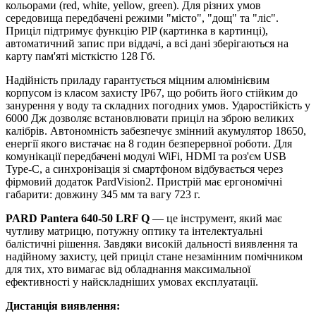
кольорами (red, white, yellow, green). Для різних умов
середовища передбачені режими "місто", "дощ" та "ліс".
Приціл підтримує функцію PIP (картинка в картинці),
автоматичний запис при віддачі, а всі дані зберігаються на
карту пам'яті місткістю 128 Гб.
Надійність приладу гарантується міцним алюмінієвим
корпусом із класом захисту IP67, що робить його стійким до
занурення у воду та складних погодних умов. Ударостійкість у
6000 Дж дозволяє встановлювати приціл на зброю великих
калібрів. Автономність забезпечує змінний акумулятор 18650,
енергії якого вистачає на 8 годин безперервної роботи. Для
комунікації передбачені модулі WiFi, HDMI та роз'єм USB
Type-C, а синхронізація зі смартфоном відбувається через
фірмовий додаток PardVision2. Пристрій має ергономічні
габарити: довжину 345 мм та вагу 723 г.
PARD Pantera 640-50 LRF Q
— це інструмент, який має
чутливу матрицю, потужну оптику та інтелектуальні
балістичні рішення. Завдяки високій дальності виявлення та
надійному захисту, цей приціл стане незамінним помічником
для тих, хто вимагає від обладнання максимальної
ефективності у найскладніших умовах експлуатації.
Дистанція виявлення: