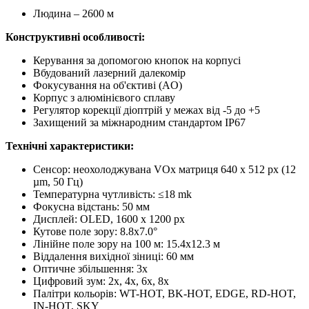
Людина – 2600 м
Конструктивні особливості:
Керування за допомогою кнопок на корпусі
Вбудований лазерний далекомір
Фокусування на об'єктиві (AO)
Корпус з алюмінієвого сплаву
Регулятор корекції діоптрій у межах від -5 до +5
Захищений за міжнародним стандартом IP67
Технічні характеристики:
Сенсор: неохолоджувана VOx матриця 640 x 512 px (12
µm, 50 Гц)
Температурна чутливість: ≤18 mk
Фокусна відстань: 50 мм
Дисплей: OLED, 1600 x 1200 px
Кутове поле зору: 8.8x7.0°
Лінійне поле зору на 100 м: 15.4x12.3 м
Віддалення вихідної зіниці: 60 мм
Оптичне збільшення: 3x
Цифровий зум: 2x, 4x, 6x, 8x
Палітри кольорів: WT-HOT, BK-HOT, EDGE, RD-HOT,
IN-HOT, SKY