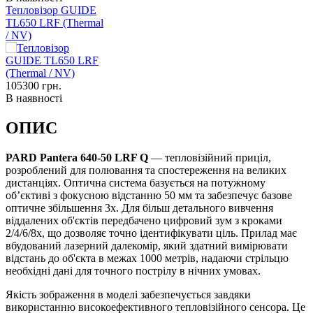
Тепловізор GUIDE
TL650 LRF (Thermal
/ NV)
105300
грн.
В наявності
ОПИС
PARD Pantera 640-50 LRF Q
— тепловізійний приціл,
розроблений для полювання та спостереження на великих
дистанціях. Оптична система базується на потужному
об’єктиві з фокусною відстанню 50 мм та забезпечує базове
оптичне збільшення 3x. Для більш детального вивчення
віддалених об'єктів передбачено цифровий зум з кроками
2/4/6/8x, що дозволяє точно ідентифікувати ціль. Прилад має
вбудований лазерний далекомір, який здатний вимірювати
відстань до об'єкта в межах 1000 метрів, надаючи стрільцю
необхідні дані для точного пострілу в нічних умовах.
Якість зображення в моделі забезпечується завдяки
використанню високоефективного тепловізійного сенсора. Це