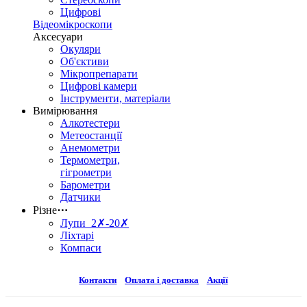
Цифрові
Відеомікроскопи
Аксесуари
Окуляри
Об'єктиви
Мікропрепарати
Цифрові камери
Інструменти, матеріали
Вимірювання
Алкотестери
Метеостанції
Анемометри
Термометри,
гігрометри
Барометри
Датчики
Різне
⋯
Лупи 2✗-20✗
Ліхтарі
Компаси
Контакти
Оплата і доставка
Акції