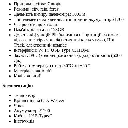
Прицільна сітка: 7 видів
Режими: city, rain, forest
Дальність виміру далекоміра: 1000 м
Тип елемента живлення: літій-іонний акумулятор 21700
Час роботи: до 8 годин
Пам'ять: картка до 128GB
Додаткові функції: PiP (картинка в картинці), фото- та
відеозапис, гіроскоп, балістичний калькулятор, Hot
Track, електронний компас
Інтерфейси: Wi-Fi, USB Type-C, HDMI
Захист: IP67 (водонепроникність), ударостійкість (6000
Дж)
Робоча температура: від -30°C до +55°C
Матеріал: алюміній
Колір: чорний
Комплектація:
Тепловізор
Кріплення на базу Weaver
Чохол
Акумулятор 21700
Кабель USB Type-C
Інструкція