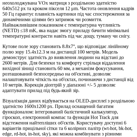
неохолоджувана VOx матриця з роздільною здатністю
640x512 px та кроком пікселя 12 μm. Частота оновлення кадрів
50 Гц гарантує плавність картинки під час спостереження за
динамічними цілями без затримок чи розмиття.
Найважливішим показником є температурна чутливість
(NETD) ≤18 mK, яка надає змогу приладу бачити мінімальні
температурні контрасти навіть під час дощу, туману чи снігу.
Кутове поле зору становить 8.8x7°, що відповідає лінійному
полю зору 15.4x12.3 м на дистанції 100 метрів. Модель
демонструє здатність до виявлення людини на відстані до
2600 метрів. Для безпеки та комфорту стрільця віддалення
вихідної зіниці становить 60 мм, а механізм фокусування,
розташований безпосередньо на об'єктиві, дозволяє
налаштовувати чіткість на об'єктах, починаючи з дистанції від
10 метрів. Корекція діоптрій у діапазоні +/- 5 дозволяє
адаптувати прилад під будь-який зір.
Візуалізація даних відбувається на OLED-дисплеї з роздільною
здатністю 1600x1200 px. Прилад оснащений багатим
функціоналом: інтегрований балістичний калькулятор,
гіроскоп, електронний компас та функція Hot Track для
відстеження найтепліших об'єктів. Користувачу доступні 6
варіантів прицільної сітки та 6 колірних палітр (wt-hot, bk-hot,
edge, rd-hot, in-hot, sky), які можна комбінувати з різними