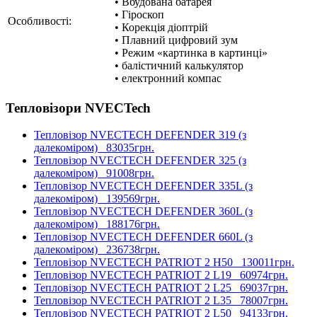
• Вбудована батарея
• Гіроскоп
Особливості:
• Корекція діоптрій
• Плавний цифровий зум
• Режим «картинка в картинці»
• балістичний калькулятор
• електронний компас
Тепловізори NVECTech
Тепловізор NVECTECH DEFENDER 319 (з
далекоміром)
83035грн.
Тепловізор NVECTECH DEFENDER 325 (з
далекоміром)
91008грн.
Тепловізор NVECTECH DEFENDER 335L (з
далекоміром)
139569грн.
Тепловізор NVECTECH DEFENDER 360L (з
далекоміром)
188176грн.
Тепловізор NVECTECH DEFENDER 660L (з
далекоміром)
236738грн.
Тепловізор NVECTECH PATRIOT 2 H50
130011грн.
Тепловізор NVECTECH PATRIOT 2 L19
60974грн.
Тепловізор NVECTECH PATRIOT 2 L25
69037грн.
Тепловізор NVECTECH PATRIOT 2 L35
78007грн.
Тепловізор NVECTECH PATRIOT 2 L50
94133грн.