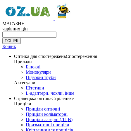
МАГАЗИН
чарівних цін
Кошик
Оптика для спостережень
Спостереження
Прилади
Біноклі
Монокуляри
Підзорні труби
Аксесуари
Штативи
L-адаптери, чохли, інше
Стрілецька оптика
Стрілецьке
Приціли
Приціли оптичні
Приціли коліматорні
Приціли лазерні (ЛЦВ)
Призматичні приціли
Кріплення для прицілів