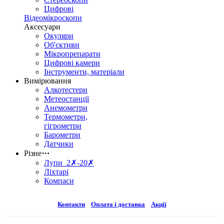
Цифрові
Відеомікроскопи
Аксесуари
Окуляри
Об'єктиви
Мікропрепарати
Цифрові камери
Інструменти, матеріали
Вимірювання
Алкотестери
Метеостанції
Анемометри
Термометри,
гігрометри
Барометри
Датчики
Різне
⋯
Лупи 2✗-20✗
Ліхтарі
Компаси
Контакти
Оплата і доставка
Акції