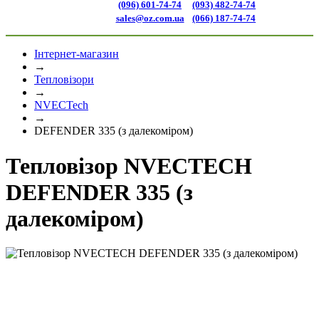
(096) 601-74-74
(093) 482-74-74
sales@oz.com.ua
(066) 187-74-74
Інтернет-магазин
→
Тепловізори
→
NVECTech
→
DEFENDER 335 (з далекоміром)
Тепловізор NVECTECH
DEFENDER 335 (з
далекоміром)