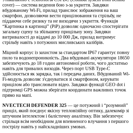
cover) — система ведення бою з-за укриття. Завдяки
вбудованому Wi-Fi, прилад транслює зображення на ваш
смартфон, дозволяючи вести прицілювання та стрільбу, не
піддаючи себе ризику та не виходячи з укриття. Функція
“Картинка в картинці” (PiP) дозволяє одночасно спостерігати
загальну сцену та збільшену прицільну зону. Завдяки
витривалості до віддачі до 10 000 Дж, прилад витримує
стрільбу навіть з потужних мисливських калібрів.
Міцний корпус із захистом за стандартом IP67 гарантує повну
пило та водонепроникність. Два вбудовані акумулятори 18650
забезпечують до 18 годин автономної роботи, чого достатньо
навіть для тривалих виходів. Через порт USB Type-C
здійснюється як зарядка, так і передача даних. Вбудований Wi-
Fi-модуль дозволяє з'єднуватися зі смартфоном, керувати
прицілом або транслювати відео. Завдяки функції GEO dot і
підтримці GPS можна зберігати координати важливих точок
прямо на мапі.
NVECTECH DEFENDER 325
— це потужний і “розумний”
приціл, який поєднує якісну тепловізійну оптику, далекомір зі
штучним інтелектом і балістичну аналітику. Він забезпечує
стрільця всім необхідним для впевненого влучання з першого
пострілу навіть у найскладніших умовах.