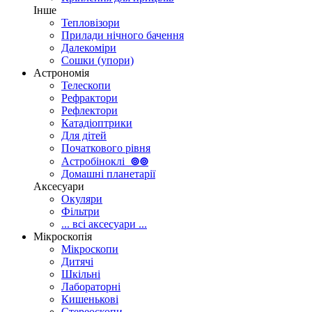
Інше
Тепловізори
Прилади нічного бачення
Далекоміри
Сошки (упори)
Астрономія
Телескопи
Рефрактори
Рефлектори
Катадіоптрики
Для дітей
Початкового рівня
Астробіноклі
⊚
⊚
Домашні планетарії
Аксесуари
Окуляри
Фільтри
... всі аксесуари ...
Мікроскопія
Мікроскопи
Дитячі
Шкільні
Лабораторні
Кишенькові
Стереоскопи