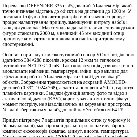
Перевагою DEFENDER 335 є вбудований AI-далекомір, який
точно визначає відстань до об’єктів на дистанції до 1200 м. У
поєднанні з функцією автопристрілки він значно спрощує
процес налаштування прицілу, зменшуючи витрату набоїв і
заощаджуючи час. Максимальна дальність виявлення людської
фігури становить 2000 м, а великий 45-мм вихідний отвір
пропонує комфортне прицілювання навіть при тривалому
спостереженні.
Основою приладу є високочутливий сенсор VOx з роздільною
здатністю 384×288 пікселів, кроком 12 мкм та тепловою
чутливістю NETD ≤ 20 mK. Така конфігурація дозволяє точно
вловлювати найменші температурні зміни, що важливо для
ефективної роботи AI-далекоміра та чіткої ідентифікації
об'єктів. Зображення транслюється на яскравий AMOLED-
дисплей (0.39", 1024x768), а частота оновлення 50 Гц гарантує
плавність картинки. Завдяки функції запису фото та відео з
активацією віддачею (RAV), користувач автоматично фіксує
момент пострілу, не відволікаючись на керування пристроєм.
Усі дані зберігаються на вбудованій пам’яті обсягом 64 Гб.
Приціл підтримує 7 варіантів прицільних сіток (у чорному й
білому кольорі), має гіроскоп для контролю нахилу зброї та
комплект екосенсорів (компас, азимут, висота, температура).
Унікальною є технологія CSFBC (Combat system from behind