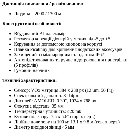
Дистанція виявлення / розпізнавання:
Людина – 2000 / 1300 м
Конструктивні особливості:
Вбудований AI-далекомір
Регулятор корекції діоптрій у межах від -5 до +5
Керування за допомогою кнопок на корпусі
Планка Picatinny для кріплення додаткових аксесуарів
Захищений за міжнародним стандартом IP67
Автопідстроювання та ручне підстроювання пристрілки
(5 профілів)
Гумовий наочник
Технічні характеристики:
Сенсор: VOx матриця 384 x 288 px (12 µm, 50 Гц)
Спектральний діапазон: 8~14μm
Дисплей: AMOLED, 0.39", 1024 x 768 px
Фокусна відстань: 35 мм
Температурна чутливість: ≤20 mk
Кутове поле зору: 7.5 x 5.6° (гор. x верт.)
Лінійне поле зору на 100 м: 13.1 x 9.8 м (гор. x верт.)
Діаметр вихідної зіниці 45 мм