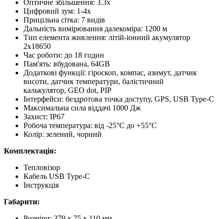
Оптичне збільшення: 3.3x
Цифровий зум: 1-4x
Прицільна сітка: 7 видів
Дальність вимірювання далекоміра: 1200 м
Тип елемента живлення: літій-іонний акумулятор
2x18650
Час роботи: до 18 годин
Пам'ять: вбудована, 64GB
Додаткові функції: гіроскоп, компас, азимут, датчик
висоти, датчик температури, балістичний
калькулятор, GEO dot, PIP
Інтерфейси: бездротова точка доступу, GPS, USB Type-C
Максимальна сила віддачі 1000 Дж
Захист: IP67
Робоча температура: від -25°C до +55°C
Колір: зелений, чорний
Комплектація:
Тепловізор
Кабель USB Type-C
Інструкція
Габарити:
Розміри: 379 x 75 x 110 мм