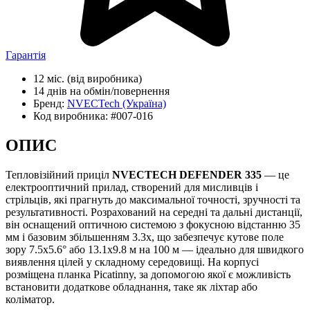
Гарантія
12 міс.
(від виробника)
14 днів
на обмін/повернення
Бренд:
NVECTech
(Україна)
Код виробника:
#007-016
ОПИС
Тепловізійний приціл
NVECTECH DEFENDER 335
— це
електрооптичний прилад, створений для мисливців і
стрільців, які прагнуть до максимальної точності, зручності та
результативності. Розрахований на середні та дальні дистанції,
він оснащений оптичною системою з фокусною відстанню 35
мм і базовим збільшенням 3.3x, що забезпечує кутове поле
зору 7.5x5.6° або 13.1x9.8 м на 100 м — ідеально для швидкого
виявлення цілей у складному середовищі. На корпусі
розміщена планка Picatinny, за допомогою якої є можливість
встановити додаткове обладнання, таке як ліхтар або
коліматор.