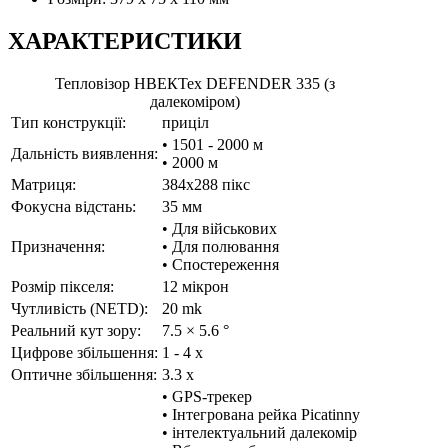
ХАРАКТЕРИСТИКИ
Тепловізор НВЕКТех DEFENDER 335 (з
далекоміром)
Тип конструкції:
приціл
• 1501 - 2000 м
Дальність виявлення:
• 2000 м
Матриця:
384x288 пікс
Фокусна відстань:
35 мм
• Для військових
Призначення:
• Для полювання
• Спостереження
Розмір пікселя:
12 мікрон
Чутливість (NETD):
20 mk
Реальний кут зору:
7.5 × 5.6 °
Цифрове збільшення:
1 - 4 x
Оптичне збільшення:
3.3 x
• GPS-трекер
• Інтегрована рейка Picatinny
• інтелектуальний далекомір