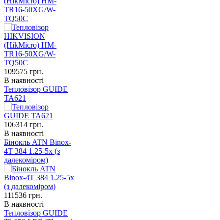
(HikMicro) HM-
TR16-50XG/W-
TQ50C
109575
грн.
В наявності
Тепловізор GUIDE
TA621
106314
грн.
В наявності
Бінокль ATN Binox-
4T 384 1.25-5x (з
далекоміром)
111536
грн.
В наявності
Тепловізор GUIDE