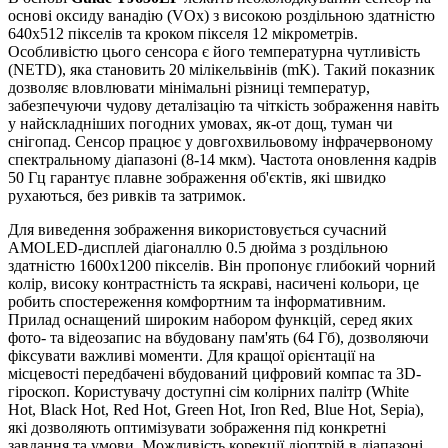
основі оксиду ванадію (VOx) з високою роздільною здатністю
640x512 пікселів та кроком пікселя 12 мікрометрів.
Особливістю цього сенсора є його температурна чутливість
(NETD), яка становить 20 мілікельвінів (mK). Такий показник
дозволяє вловлювати мінімальні різниці температур,
забезпечуючи чудову деталізацію та чіткість зображення навіть
у найскладніших погодних умовах, як-от дощ, туман чи
снігопад. Сенсор працює у довгохвильовому інфрачервоному
спектральному діапазоні (8-14 мкм). Частота оновлення кадрів
50 Гц гарантує плавне зображення об'єктів, які швидко
рухаються, без ривків та затримок.
Для виведення зображення використовується сучасний
AMOLED-дисплей діагоналлю 0.5 дюйма з роздільною
здатністю 1600x1200 пікселів. Він пропонує глибокий чорний
колір, високу контрастність та яскраві, насичені кольори, це
робить спостереження комфортним та інформативним.
Прилад оснащений широким набором функцій, серед яких
фото- та відеозапис на вбудовану пам'ять (64 Гб), дозволяючи
фіксувати важливі моменти. Для кращої орієнтації на
місцевості передбачені вбудований цифровий компас та 3D-
гіроскоп. Користувачу доступні сім колірних палітр (White
Hot, Black Hot, Red Hot, Green Hot, Iron Red, Blue Hot, Sepia),
які дозволяють оптимізувати зображення під конкретні
завдання та умови. Можливість корекції діоптрій в діапазоні