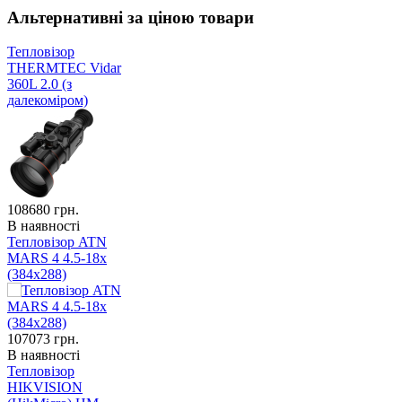
Альтернативні за ціною товари
Тепловізор
THERMTEC Vidar
360L 2.0 (з
далекоміром)
108680
грн.
В наявності
Тепловізор ATN
MARS 4 4.5-18x
(384x288)
107073
грн.
В наявності
Тепловізор
HIKVISION