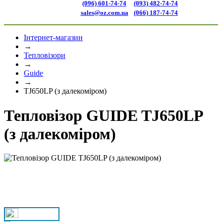
(096) 601-74-74
(093) 482-74-74
sales@oz.com.ua
(066) 187-74-74
Інтернет-магазин
→
Тепловізори
→
Guide
→
TJ650LP (з далекоміром)
Тепловізор GUIDE TJ650LP
(з далекоміром)