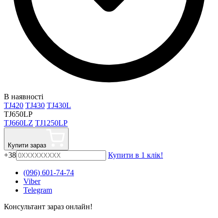
В наявності
TJ420
TJ430
TJ430L
TJ650LP
TJ660LZ
TJ1250LP
Купити зараз
+38
Купити в 1 клік!
(096) 601-74-74
Viber
Telegram
Консультант зараз онлайн!