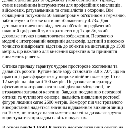
стане незамінним інструментом для професійних мисливців,
військових, рятувальників та спеціалістів з охорони. Він
оснащений потужним 50-міліметровим об'єктивом з германію,
забезпечуючи базове оптичне збільшення у 4.73x. Для
детального вивчення віддалених об'єктів передбачений
плавний цифровий зум з кратністю від 1x до 8x, який
дозволяє гнучко налаштовувати зображення. Перевагою
моделі є інтегрований лазерний далекомір, здатний з високою
точністю вимірювати відстань до об'єктів на дистанції до 1500
метрів, що важливо для внесення корективів та прийняття
виважених рішень.
Оптика приладу гарантує чудове просторове охоплення та
дальність роботи. Кутове поле зору становить 8.8 x 7.0°, що на
практиці трансформується у широке лінійне поле зору 15 на
12 метрів на відстані 100 метрів. Це дозволяє оператору
ефективно контролювати значні ділянки місцевості, не
втрачаючи загальної картини. Завдяки поєднанню передової
оптики та чутливого сенсора, дальність виявлення ростової
фігури людини сягає 2600 метрів. Комфорт під час тривалого
використання надається значним віддаленням вихідної зіниці
на 16 мм, це знижує навантаження на очі та дозволяє зручно
користуватися приладом навіть в окулярах.
В основі
Guide TJ650LP
лежить неохолоджуваний сенсор на