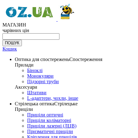
МАГАЗИН
чарівних цін
Кошик
Оптика для спостережень
Спостереження
Прилади
Біноклі
Монокуляри
Підзорні труби
Аксесуари
Штативи
L-адаптери, чохли, інше
Стрілецька оптика
Стрілецьке
Приціли
Приціли оптичні
Приціли коліматорні
Приціли лазерні (ЛЦВ)
Призматичні приціли
Кріплення для прицілів