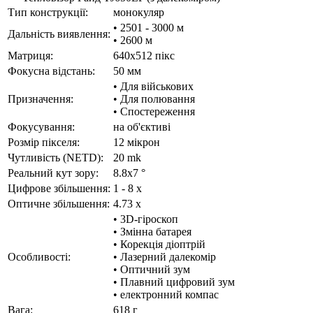
Тип конструкції:
монокуляр
• 2501 - 3000 м
Дальність виявлення:
• 2600 м
Матриця:
640x512 пікс
Фокусна відстань:
50 мм
• Для військових
Призначення:
• Для полювання
• Спостереження
Фокусування:
на об'єктиві
Розмір пікселя:
12 мікрон
Чутливість (NETD):
20 mk
Реальний кут зору:
8.8x7 °
Цифрове збільшення:
1 - 8 x
Оптичне збільшення:
4.73 x
• 3D-гіроскоп
• Змінна батарея
• Корекція діоптрій
Особливості:
• Лазерний далекомір
• Оптичний зум
• Плавний цифровий зум
• електронний компас
Вага:
618 г