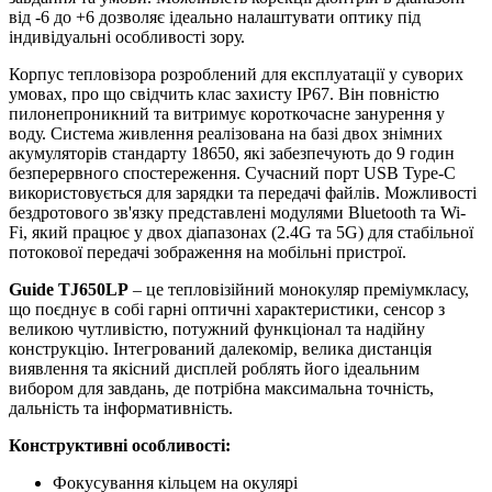
від -6 до +6 дозволяє ідеально налаштувати оптику під
індивідуальні особливості зору.
Корпус тепловізора розроблений для експлуатації у суворих
умовах, про що свідчить клас захисту IP67. Він повністю
пилонепроникний та витримує короткочасне занурення у
воду. Система живлення реалізована на базі двох знімних
акумуляторів стандарту 18650, які забезпечують до 9 годин
безперервного спостереження. Сучасний порт USB Type-C
використовується для зарядки та передачі файлів. Можливості
бездротового зв'язку представлені модулями Bluetooth та Wi-
Fi, який працює у двох діапазонах (2.4G та 5G) для стабільної
потокової передачі зображення на мобільні пристрої.
Guide TJ650LP
– це тепловізійний монокуляр преміумкласу,
що поєднує в собі гарні оптичні характеристики, сенсор з
великою чутливістю, потужний функціонал та надійну
конструкцію. Інтегрований далекомір, велика дистанція
виявлення та якісний дисплей роблять його ідеальним
вибором для завдань, де потрібна максимальна точність,
дальність та інформативність.
Конструктивні особливості:
Фокусування кільцем на окулярі