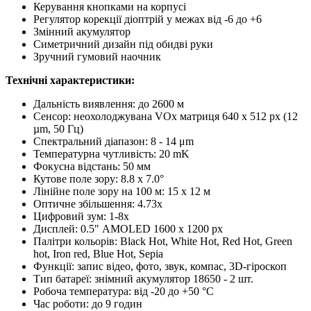
Керування кнопками на корпусі
Регулятор корекції діоптрій у межах від -6 до +6
Змінний акумулятор
Симетричний дизайн під обидві руки
Зручний гумовий наочник
Технічні характеристики:
Дальність виявлення: до 2600 м
Сенсор: неохолоджувана VOx матриця 640 x 512 px (12
µm, 50 Гц)
Спектральний діапазон: 8 - 14 μm
Температурна чутливість: 20 mK
Фокусна відстань: 50 мм
Кутове поле зору: 8.8 x 7.0°
Лінійне поле зору на 100 м: 15 x 12 м
Оптичне збільшення: 4.73x
Цифровий зум: 1-8x
Дисплей: 0.5" AMOLED 1600 x 1200 px
Палітри кольорів: Black Hot, White Hot, Red Hot, Green
hot, Iron red, Blue Hot, Sepia
Функції: запис відео, фото, звук, компас, 3D-гіроскоп
Тип батареї: знімний акумулятор 18650 - 2 шт.
Робоча температура: від -20 до +50 °C
Час роботи: до 9 годин