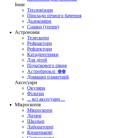
Інше
Тепловізори
Прилади нічного бачення
Далекоміри
Сошки (упори)
Астрономія
Телескопи
Рефрактори
Рефлектори
Катадіоптрики
Для дітей
Початкового рівня
Астробіноклі
⊚
⊚
Домашні планетарії
Аксесуари
Окуляри
Фільтри
... всі аксесуари ...
Мікроскопія
Мікроскопи
Дитячі
Шкільні
Лабораторні
Кишенькові
Стереоскопи