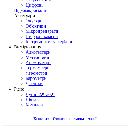
Цифрові
Відеомікроскопи
Аксесуари
Окуляри
Об'єктиви
Мікропрепарати
Цифрові камери
Інструменти, матеріали
Вимірювання
Алкотестери
Метеостанції
Анемометри
Термометри,
гігрометри
Барометри
Датчики
Різне
⋯
Лупи 2✗-20✗
Ліхтарі
Компаси
Контакти
Оплата і доставка
Акції