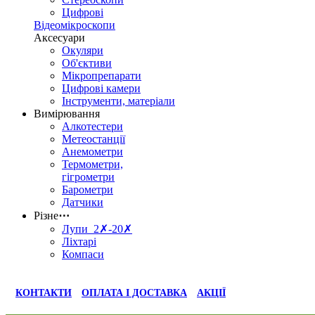
Цифрові
Відеомікроскопи
Аксесуари
Окуляри
Об'єктиви
Мікропрепарати
Цифрові камери
Інструменти, матеріали
Вимірювання
Алкотестери
Метеостанції
Анемометри
Термометри,
гігрометри
Барометри
Датчики
Різне
⋯
Лупи 2✗-20✗
Ліхтарі
Компаси
КОНТАКТИ
ОПЛАТА І ДОСТАВКА
АКЦІЇ