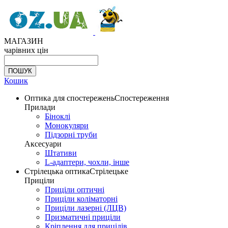
МАГАЗИН
чарівних цін
Кошик
Оптика для спостережень
Спостереження
Прилади
Біноклі
Монокуляри
Підзорні труби
Аксесуари
Штативи
L-адаптери, чохли, інше
Стрілецька оптика
Стрілецьке
Приціли
Приціли оптичні
Приціли коліматорні
Приціли лазерні (ЛЦВ)
Призматичні приціли
Кріплення для прицілів