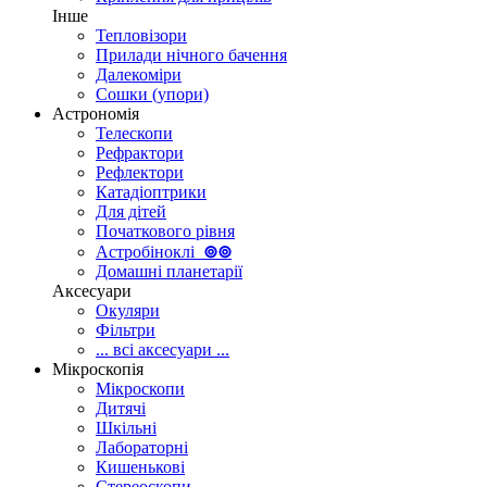
Інше
Тепловізори
Прилади нічного бачення
Далекоміри
Сошки (упори)
Астрономія
Телескопи
Рефрактори
Рефлектори
Катадіоптрики
Для дітей
Початкового рівня
Астробіноклі
⊚
⊚
Домашні планетарії
Аксесуари
Окуляри
Фільтри
... всі аксесуари ...
Мікроскопія
Мікроскопи
Дитячі
Шкільні
Лабораторні
Кишенькові
Стереоскопи