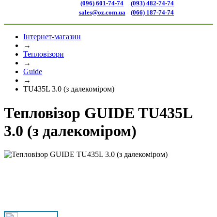
(096) 601-74-74
(093) 482-74-74
sales@oz.com.ua
(066) 187-74-74
Інтернет-магазин
→
Тепловізори
→
Guide
→
TU435L 3.0 (з далекоміром)
Тепловізор GUIDE TU435L
3.0 (з далекоміром)