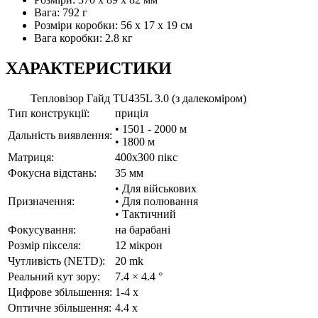
Вага: 792 г
Розміри коробки: 56 x 17 x 19 см
Вага коробки: 2.8 кг
ХАРАКТЕРИСТИКИ
Тепловізор Гайд TU435L 3.0 (з далекоміром)
Тип конструкції:
приціл
• 1501 - 2000 м
Дальність виявлення:
• 1800 м
Матриця:
400x300 пікс
Фокусна відстань:
35 мм
• Для військових
Призначення:
• Для полювання
• Тактичний
Фокусування:
на барабані
Розмір пікселя:
12 мікрон
Чутливість (NETD):
20 mk
Реальний кут зору:
7.4 × 4.4 °
Цифрове збільшення:
1-4 x
Оптичне збільшення:
4.4 x