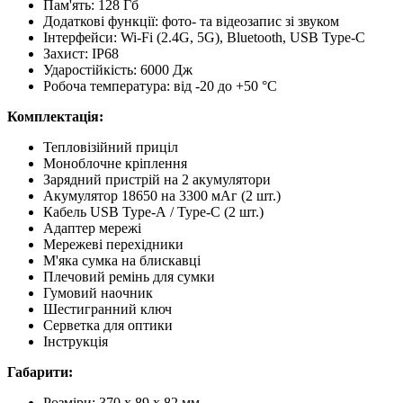
Пам'ять: 128 Гб
Додаткові функції: фото- та відеозапис зі звуком
Інтерфейси: Wi-Fi (2.4G, 5G), Bluetooth, USB Type-C
Захист: IP68
Ударостійкість: 6000 Дж
Робоча температура: від -20 до +50 °C
Комплектація:
Тепловізійний приціл
Моноблочне кріплення
Зарядний пристрій на 2 акумулятори
Акумулятор 18650 на 3300 мАг (2 шт.)
Кабель USB Type-А / Type-C (2 шт.)
Адаптер мережі
Мережеві перехідники
М'яка сумка на блискавці
Плечовий ремінь для сумки
Гумовий наочник
Шестигранний ключ
Серветка для оптики
Інструкція
Габарити:
Розміри: 370 x 89 x 82 мм