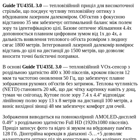
Guide TU435L 3.0
— тепловізійний приціл для високоточної
стрільби, що поєднує чутливу тепловізійну оптику з
вбудованим лазерним далекоміром. Об'єктив з фокусною
відстанню 35 мм забезпечує оптимальний баланс між полем
зору та ідентифікацією цілі. Базове оптичне збільшення 4.4x
доповнюється плавним цифровим зумом від 1x до 4x, а
дальність виявлення теплового об'єкта розміром з людину
сягає 1800 метрів. Інтегрований лазерний далекомір вимірює
відстань до цілі на дистанції до 1500 метрів, що дозволяє
вносити точні балістичні поправки.
В основі
Guide TU435L 3.0
— тепловізійний VOx-сенсор з
роздільною здатністю 400 x 300 пікселів, кроком пікселя 12
мкм та частотою оновлення 50 Гц, що забезпечує плавне
зображення рухомих об'єктів без затримок. Теплова чутливість
(NETD) становить 20 мК, що дає чітку картинку навіть у дощ,
туман чи снігопад. Кутове поле зору 7.4 x 4.4° відповідає
лінійному полю зору 13 x 8 метрів на дистанції 100 метрів, а
виніс вихідної зіниці 48 мм забезпечує комфорт для очей.
Зображення виводиться на повноколірний AMOLED-дисплей
0.49" з роздільною здатністю Full HD (1920x1080 пікселів).
Приціл записує фото та відео зі звуком на вбудовану пам'ять
128 Гб. Діоптрійна корекція в діапазоні -5…+5 дозволяє
налаштувати оптику під зір користувача, а сім колірних палітр