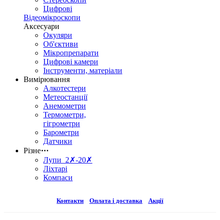
Цифрові
Відеомікроскопи
Аксесуари
Окуляри
Об'єктиви
Мікропрепарати
Цифрові камери
Інструменти, матеріали
Вимірювання
Алкотестери
Метеостанції
Анемометри
Термометри,
гігрометри
Барометри
Датчики
Різне
⋯
Лупи 2✗-20✗
Ліхтарі
Компаси
Контакти
Оплата і доставка
Акції