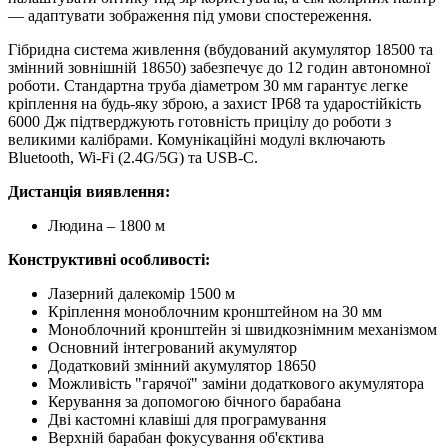
— адаптувати зображення під умови спостереження.
Гібридна система живлення (вбудований акумулятор 18500 та
змінний зовнішній 18650) забезпечує до 12 годин автономної
роботи. Стандартна труба діаметром 30 мм гарантує легке
кріплення на будь-яку зброю, а захист IP68 та ударостійкість
6000 Дж підтверджують готовність прицілу до роботи з
великими калібрами. Комунікаційні модулі включають
Bluetooth, Wi-Fi (2.4G/5G) та USB-C.
Дистанція виявлення:
Людина – 1800 м
Конструктивні особливості:
Лазерний далекомір 1500 м
Кріплення моноблочним кронштейном на 30 мм
Моноблочний кронштейн зі швидкознімним механізмом
Основний інтегрований акумулятор
Додатковий змінний акумулятор 18650
Можливість "гарячої" заміни додаткового акумулятора
Керування за допомогою бічного барабана
Дві кастомні клавіші для програмування
Верхній барабан фокусування об'єктива