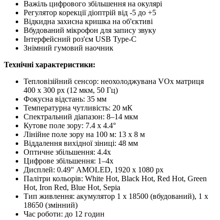
Важіль цифрового збільшення на окулярі
Регулятор корекції діоптрій від -5 до +5
Відкидна захисна кришка на об'єктиві
Вбудований мікрофон для запису звуку
Інтерфейсний роз'єм USB Type-C
Знімний гумовий наочник
Технічні характеристики:
Тепловізійний сенсор: неохолоджувана VOx матриця
400 x 300 px (12 мкм, 50 Гц)
Фокусна відстань: 35 мм
Температурна чутливість: 20 мК
Спектральний діапазон: 8–14 мкм
Кутове поле зору: 7.4 x 4.4°
Лінійне поле зору на 100 м: 13 x 8 м
Віддалення вихідної зіниці: 48 мм
Оптичне збільшення: 4.4x
Цифрове збільшення: 1–4x
Дисплей: 0.49" AMOLED, 1920 x 1080 px
Палітри кольорів: White Hot, Black Hot, Red Hot, Green
Hot, Iron Red, Blue Hot, Sepia
Тип живлення: акумулятор 1 x 18500 (вбудований), 1 x
18650 (змінний)
Час роботи: до 12 годин