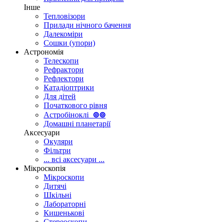
Інше
Тепловізори
Прилади нічного бачення
Далекоміри
Сошки (упори)
Астрономія
Телескопи
Рефрактори
Рефлектори
Катадіоптрики
Для дітей
Початкового рівня
Астробіноклі
⊚
⊚
Домашні планетарії
Аксесуари
Окуляри
Фільтри
... всі аксесуари ...
Мікроскопія
Мікроскопи
Дитячі
Шкільні
Лабораторні
Кишенькові
Стереоскопи