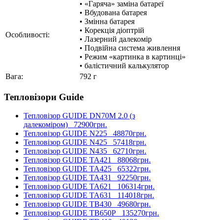
• «Гаряча» заміна батареї
• Вбудована батарея
• Змінна батарея
• Корекція діоптрій
Особливості:
• Лазерний далекомір
• Подвійна система живлення
• Режим «картинка в картинці»
• балістичний калькулятор
Вага:
792 г
Тепловізори Guide
Тепловізор GUIDE DN70M 2.0 (з
далекоміром)
72900грн.
Тепловізор GUIDE N225
48870грн.
Тепловізор GUIDE N425
57418грн.
Тепловізор GUIDE N435
62710грн.
Тепловізор GUIDE TA421
88068грн.
Тепловізор GUIDE TA425
65322грн.
Тепловізор GUIDE TA431
92250грн.
Тепловізор GUIDE TA621
106314грн.
Тепловізор GUIDE TA631
114018грн.
Тепловізор GUIDE TB430
49680грн.
Тепловізор GUIDE TB650P
135270грн.