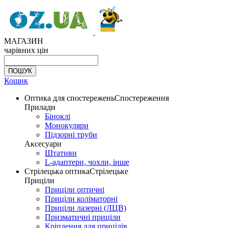
МАГАЗИН
чарівних цін
Кошик
Оптика для спостережень
Спостереження
Прилади
Біноклі
Монокуляри
Підзорні труби
Аксесуари
Штативи
L-адаптери, чохли, інше
Стрілецька оптика
Стрілецьке
Приціли
Приціли оптичні
Приціли коліматорні
Приціли лазерні (ЛЦВ)
Призматичні приціли
Кріплення для прицілів