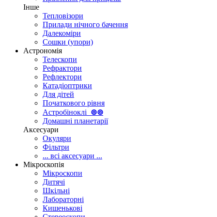
Інше
Тепловізори
Прилади нічного бачення
Далекоміри
Сошки (упори)
Астрономія
Телескопи
Рефрактори
Рефлектори
Катадіоптрики
Для дітей
Початкового рівня
Астробіноклі
⊚
⊚
Домашні планетарії
Аксесуари
Окуляри
Фільтри
... всі аксесуари ...
Мікроскопія
Мікроскопи
Дитячі
Шкільні
Лабораторні
Кишенькові
Стереоскопи