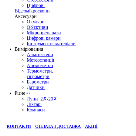
Цифрові
Відеомікроскопи
Аксесуари
Окуляри
Об'єктиви
Мікропрепарати
Цифрові камери
Інструменти, матеріали
Вимірювання
Алкотестери
Метеостанції
Анемометри
Термометри,
гігрометри
Барометри
Датчики
Різне
⋯
Лупи 2✗-20✗
Ліхтарі
Компаси
КОНТАКТИ
ОПЛАТА І ДОСТАВКА
АКЦІЇ