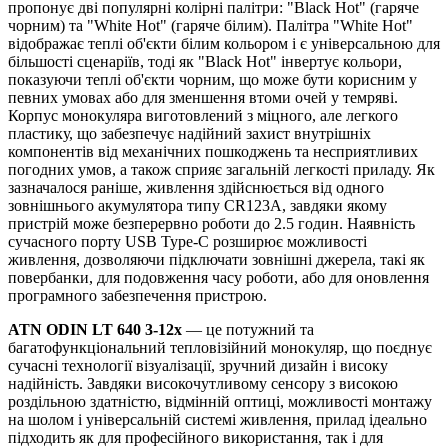
пропонує дві популярні колірні палітри: "Black Hot" (гаряче
чорним) та "White Hot" (гаряче білим). Палітра "White Hot"
відображає теплі об'єкти білим кольором і є універсальною для
більшості сценаріїв, тоді як "Black Hot" інвертує кольори,
показуючи теплі об'єкти чорним, що може бути корисним у
певних умовах або для зменшення втоми очей у темряві.
Корпус монокуляра виготовлений з міцного, але легкого
пластику, що забезпечує надійний захист внутрішніх
компонентів від механічних пошкоджень та несприятливих
погодних умов, а також сприяє загальній легкості приладу. Як
зазначалося раніше, живлення здійснюється від одного
зовнішнього акумулятора типу CR123A, завдяки якому
пристрій може безперервно роботи до 2.5 годин. Наявність
сучасного порту USB Type-C розширює можливості
живлення, дозволяючи підключати зовнішні джерела, такі як
повербанки, для подовження часу роботи, або для оновлення
програмного забезпечення пристрою.
ATN ODIN LT 640 3-12x
— це потужний та
багатофункціональний тепловізійний монокуляр, що поєднує
сучасні технології візуалізації, зручний дизайн і високу
надійність. Завдяки високочутливому сенсору з високою
роздільною здатністю, відмінній оптиці, можливості монтажу
на шолом і універсальній системі живлення, прилад ідеально
підходить як для професійного використання, так і для