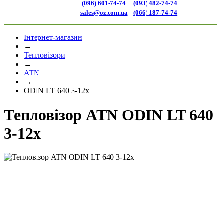
(096) 601-74-74
(093) 482-74-74
sales@oz.com.ua
(066) 187-74-74
Інтернет-магазин
→
Тепловізори
→
ATN
→
ODIN LT 640 3-12x
Тепловізор ATN ODIN LT 640
3-12x