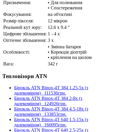
Призначення:
• Для полювання
• Спостереження
Фокусування:
на об'єктиві
Розмір пікселя:
12 мікрон
Реальний кут зору:
12.6 x 9.4 °
Цифрове збільшення:
1 - 4 x
Оптичне збільшення:
3 x
• Змінна батарея
Особливості:
• Корекція діоптрій
• кріплення на шолом
Вага:
342 г
Тепловізори ATN
Бінокль ATN Binox-4T 384 1.25-5x (з
далекоміром)
111536грн.
Бінокль ATN Binox-4T 384 2-8x (з
далекоміром)
124926грн.
Бінокль ATN Binox-4T 384 4.5-18x (з
далекоміром)
133853грн.
Бінокль ATN Binox-4T 640 1.5-15x (з
далекоміром)
160095грн.
Бінокль ATN Binox-4T 640 2.5-25x (з