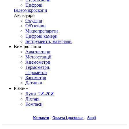
Цифрові
Відеомікроскопи
Аксесуари
Окуляри
Об'єктиви
Мікропрепарати
Цифрові камери
Інструменти, матеріали
Вимірювання
Алкотестери
Метеостанції
Анемометри
Термометри,
гігрометри
Барометри
Датчики
Різне
⋯
Лупи 2✗-20✗
Ліхтарі
Компаси
Контакти
Оплата і доставка
Акції