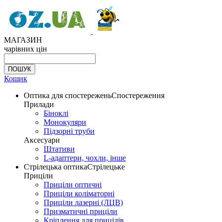
МАГАЗИН
чарівних цін
Кошик
Оптика для спостережень
Спостереження
Прилади
Біноклі
Монокуляри
Підзорні труби
Аксесуари
Штативи
L-адаптери, чохли, інше
Стрілецька оптика
Стрілецьке
Приціли
Приціли оптичні
Приціли коліматорні
Приціли лазерні (ЛЦВ)
Призматичні приціли
Кріплення для прицілів