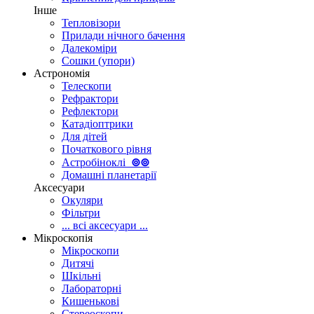
Інше
Тепловізори
Прилади нічного бачення
Далекоміри
Сошки (упори)
Астрономія
Телескопи
Рефрактори
Рефлектори
Катадіоптрики
Для дітей
Початкового рівня
Астробіноклі
⊚
⊚
Домашні планетарії
Аксесуари
Окуляри
Фільтри
... всі аксесуари ...
Мікроскопія
Мікроскопи
Дитячі
Шкільні
Лабораторні
Кишенькові
Стереоскопи