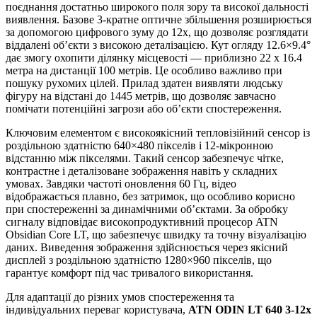
поєднання достатньо широкого поля зору та високої дальності
виявлення. Базове 3-кратне оптичне збільшення розширюється
за допомогою цифрового зуму до 12x, що дозволяє розглядати
віддалені об’єкти з високою деталізацією. Кут огляду 12.6×9.4°
дає змогу охопити ділянку місцевості — приблизно 22 x 16.4
метра на дистанції 100 метрів. Це особливо важливо при
пошуку рухомих цілей. Прилад здатен виявляти людську
фігуру на відстані до 1445 метрів, що дозволяє завчасно
помічати потенційні загрози або об’єкти спостереження.
Ключовим елементом є високоякісний тепловізійний сенсор із
роздільною здатністю 640×480 пікселів і 12-мікронною
відстанню між пікселями. Такий сенсор забезпечує чітке,
контрастне і деталізоване зображення навіть у складних
умовах. Завдяки частоті оновлення 60 Гц, відео
відображається плавно, без затримок, що особливо корисно
при спостереженні за динамічними об’єктами. За обробку
сигналу відповідає високопродуктивний процесор ATN
Obsidian Core LT, що забезпечує швидку та точну візуалізацію
даних. Виведення зображення здійснюється через якісний
дисплей з роздільною здатністю 1280×960 пікселів, що
гарантує комфорт під час тривалого використання.
Для адаптації до різних умов спостереження та
індивідуальних переваг користувача,
ATN ODIN LT 640 3-12x