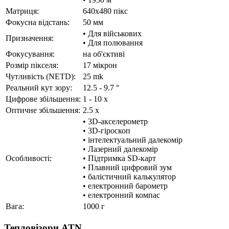
Матриця:
640x480 пікс
Фокусна відстань:
50 мм
• Для військових
Призначення:
• Для полювання
Фокусування:
на об'єктиві
Розмір пікселя:
17 мікрон
Чутливість (NETD):
25 mk
Реальний кут зору:
12.5 - 9.7 °
Цифрове збільшення:
1 - 10 x
Оптичне збільшення:
2.5 x
• 3D-акселерометр
• 3D-гіроскоп
• інтелектуальний далекомір
• Лазерний далекомір
Особливості:
• Підтримка SD-карт
• Плавний цифровий зум
• балістичний калькулятор
• електронний барометр
• електронний компас
Вага:
1000 г
Тепловізори ATN