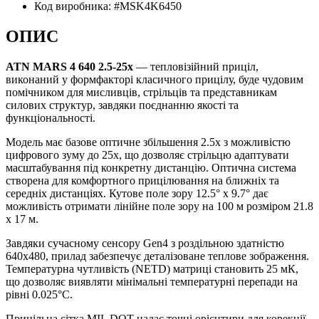
Код виробника:
#MSK4K6450
ОПИС
ATN MARS 4 640 2.5-25x
— тепловізійний приціл,
виконаний у формфакторі класичного прицілу, буде чудовим
помічником для мисливців, стрільців та представникам
силових структур, завдяки поєднанню якості та
функціональності.
Модель має базове оптичне збільшення 2.5x з можливістю
цифрового зуму до 25x, що дозволяє стрільцю адаптувати
масштабування під конкретну дистанцію. Оптична система
створена для комфортного прицілювання на ближніх та
середніх дистанціях. Кутове поле зору 12.5° x 9.7° дає
можливість отримати лінійне поле зору на 100 м розміром 21.8
x 17 м.
Завдяки сучасному сенсору Gen4 з роздільною здатністю
640x480, прилад забезпечує деталізоване теплове зображення.
Температурна чутливість (NETD) матриці становить 25 мК,
що дозволяє виявляти мінімальні температурні перепади на
рівні 0.025°C.
Прицільна сітка MIL DOT надає точні орієнтири для корекції