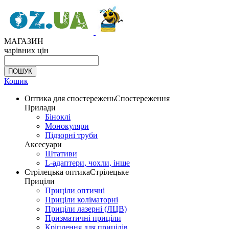
МАГАЗИН
чарівних цін
Кошик
Оптика для спостережень
Спостереження
Прилади
Біноклі
Монокуляри
Підзорні труби
Аксесуари
Штативи
L-адаптери, чохли, інше
Стрілецька оптика
Стрілецьке
Приціли
Приціли оптичні
Приціли коліматорні
Приціли лазерні (ЛЦВ)
Призматичні приціли
Кріплення для прицілів