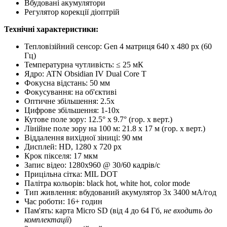
Вбудовані акумулятори
Регулятор корекції діоптрій
Технічні характеристики:
Тепловізійний сенсор: Gen 4 матриця 640 x 480 px (60
Гц)
Температурна чутливість: ≤ 25 мК
Ядро: ATN Obsidian IV Dual Core T
Фокусна відстань: 50 мм
Фокусування: на об'єктиві
Оптичне збільшення: 2.5x
Цифрове збільшення: 1-10x
Кутове поле зору: 12.5° x 9.7° (гор. x верт.)
Лінійне поле зору на 100 м: 21.8 x 17 м (гор. x верт.)
Віддалення вихідної зіниці: 90 мм
Дисплей: HD, 1280 x 720 px
Крок пікселя: 17 мкм
Запис відео: 1280x960 @ 30/60 кадрів/с
Прицільна сітка: MIL DOT
Палітра кольорів: black hot, white hot, color mode
Тип живлення: вбудований акумулятор 3x 3400 мА/год
Час роботи: 16+ годин
Пам'ять: карта Micro SD (від 4 до 64 Гб,
не входить до
комплектації
)