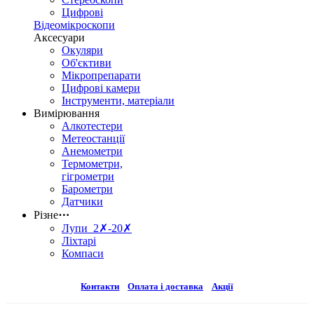
Цифрові
Відеомікроскопи
Аксесуари
Окуляри
Об'єктиви
Мікропрепарати
Цифрові камери
Інструменти, матеріали
Вимірювання
Алкотестери
Метеостанції
Анемометри
Термометри,
гігрометри
Барометри
Датчики
Різне
⋯
Лупи 2✗-20✗
Ліхтарі
Компаси
Контакти
Оплата і доставка
Акції