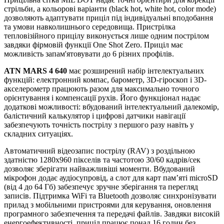
стрільби, а кольорові варіанти (black hot, white hot, color mode)
дозволяють адаптувати приціл під індивідуальні вподобання
та умови навколишнього середовища. Пристрілка
тепловізійного прицілу виконується лише одним пострілом
завдяки фірмовій функції One Shot Zero. Приціл має
можливість запам'ятовувати до 6 різних профілів.
ATN MARS 4 640
має розширений набір інтелектуальних
функцій: електронний компас, барометр, 3D-гіроскоп і 3D-
акселерометр працюють разом для максимально точного
орієнтування і компенсації рухів. Його функціонал надає
додаткові можливості: вбудований інтелектуальний далекомір,
балістичний калькулятор і цифрові датчики навігації
забезпечують точність пострілу з першого разу навіть у
складних ситуаціях.
Автоматичний відеозапис пострілу (RAV) з роздільною
здатністю 1280x960 пікселів та частотою 30/60 кадрів/сек
дозволяє зберігати найважливіші моменти. Вбудований
мікрофон додає аудіосупровід, а слот для карт пам’яті microSD
(від 4 до 64 Гб) забезпечує зручне зберігання та перегляд
записів. Підтримка WiFi та Bluetooth дозволяє синхронізувати
прилад з мобільними пристроями для керування, оновлення
програмного забезпечення та передачі файлів. Завдяки високій
енергоефективності, приціл працює понад 16 годин без