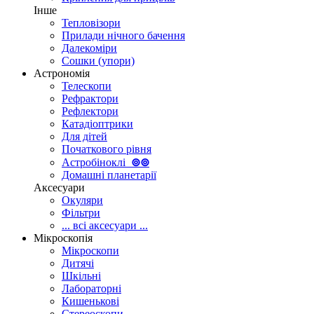
Інше
Тепловізори
Прилади нічного бачення
Далекоміри
Сошки (упори)
Астрономія
Телескопи
Рефрактори
Рефлектори
Катадіоптрики
Для дітей
Початкового рівня
Астробіноклі
⊚
⊚
Домашні планетарії
Аксесуари
Окуляри
Фільтри
... всі аксесуари ...
Мікроскопія
Мікроскопи
Дитячі
Шкільні
Лабораторні
Кишенькові
Стереоскопи