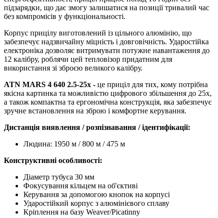
підзарядки, що дає змогу залишатися на позиції тривалий час
без компромісів у функціональності.
Корпус прицілу виготовлений із цільного алюмінію, що
забезпечує надзвичайну міцність і довговічність. Ударостійка
електроніка дозволяє витримувати потужне навантаження до
12 калібру, роблячи цей тепловізор придатним для
використання зі зброєю великого калібру.
ATN MARS 4 640 2.5-25x -
це приціл для тих, кому потрібна
якісна картинка та можливістю цифрового збільшення до 25x,
а також компактна та ергономічна конструкція, яка забезпечує
зручне встановлення на зброю і комфортне керування.
Дистанція виявлення / розпізнавання / ідентифікації:
Людина: 1950 м / 800 м / 475 м
Конструктивні особливості:
Діаметр тубуса 30 мм
Фокусування кільцем на об'єктиві
Керування за допомогою кнопок на корпусі
Ударостійкий корпус з алюмінієвого сплаву
Кріплення на базу Weaver/Picatinny