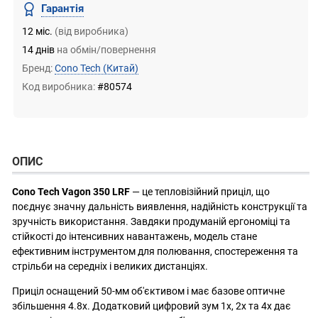
Гарантія
12 міс.
(від виробника)
14 днів
на обмін/повернення
Бренд:
Cono Tech
(Китай)
Код виробника:
#80574
ОПИС
Cono Tech Vagon 350 LRF
— це тепловізійний приціл, що
поєднує значну дальність виявлення, надійність конструкції та
зручність використання. Завдяки продуманій ергономіці та
стійкості до інтенсивних навантажень, модель стане
ефективним інструментом для полювання, спостереження та
стрільби на середніх і великих дистанціях.
Приціл оснащений 50-мм об'єктивом і має базове оптичне
збільшення 4.8x. Додатковий цифровий зум 1x, 2x та 4x дає