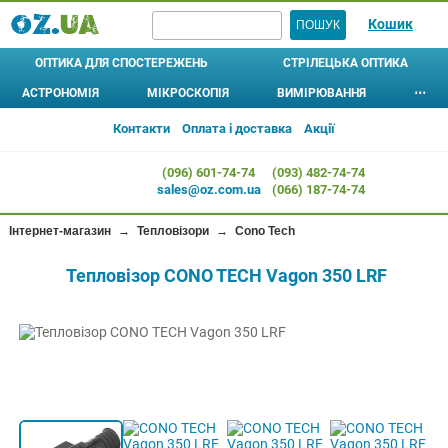
Кошик
ОПТИКА ДЛЯ СПОСТЕРЕЖЕНЬ
СТРІЛЕЦЬКА ОПТИКА
АСТРОНОМІЯ
МІКРОСКОПІЯ
ВИМІРЮВАННЯ
⋯
БІНОКЛІ
ШТАТИВИ
ПРИЦІЛИ ОПТИЧНІ
ТЕЛЕСКОПИ
МІКРОСКОПИ
АСТРОБІНОКЛІ
⊚
⊚
АЛКОТЕСТЕРИ
ЛУПИ 
Контакти
Оплата і доставка
Акції
МОНОКУЛЯРИ
L-АДАПТЕРИ, ЧОХЛИ, ІНШЕ
ПРИЦІЛИ КОЛІМАТОРНІ
Рефрактори
Дитячі
ДОМАШНІ ПЛАНЕТАРІЇ
МЕТЕОСТАНЦІЇ
ЛІХТАР
(096) 601-74-74
(093) 482-74-74
Рефлектори
ПІДЗОРНІ ТРУБИ
Шкільні
ПРИЦІЛИ ЛАЗЕРНІ (ЛЦВ)
АНЕМОМЕТРИ
КОМПА
sales@oz.com.ua
(066) 187-74-74
Катадіоптрики
Лабораторні
ПРИЗМАТИЧНІ ПРИЦІЛИ
ОКУЛЯРИ
ТЕРМОМЕТРИ,
ГІГРОМЕТРИ
Для дітей
Кишенькові
КРІПЛЕННЯ ДЛЯ ПРИЦІЛІВ
Інтернет-магазин
→
Тепловізори
→
Cono Tech
ФІЛЬТРИ
БАРОМЕТРИ
Початкового рівня
Стереоскопи
... ВСІ АКСЕСУАРИ ...
Тепловізор CONO TECH Vagon 350 LRF
ДАТЧИКИ
Цифрові
ТЕПЛОВІЗОРИ
ВІДЕОМІКРОСКОПИ
ПРИЛАДИ НІЧНОГО БАЧЕННЯ
ДАЛЕКОМІРИ
ОКУЛЯРИ
СОШКИ (УПОРИ)
ОБ'ЄКТИВИ
МІКРОПРЕПАРАТИ
ЦИФРОВІ КАМЕРИ