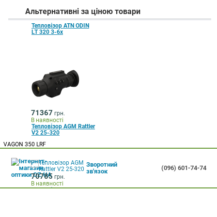
Альтернативні за ціною товари
Тепловізор ATN ODIN
LT 320 3-6x
71367
грн.
В наявності
Тепловізор AGM Rattler
V2 25-320
VAGON 350 LRF
Зворотний
(096) 601-74-74
зв'язок
70785
грн.
В наявності
Тепловізор GUIDE
TU435 3.0 4.4-17.6x35