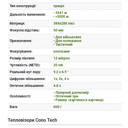
Тип конструкції:
приціл
• 3541 м
Дальність виявлення:
• >3000 м
Матриця:
384x288 пікс
Фокусна відстань:
50 мм
• Для військових
Призначення:
• Для полювання
• Тактичний
Фокусування:
кнопками
Розмір пікселя:
12 мікрон
Чутливість (NETD):
20 mk
Реальний кут зору:
9.2 x 6.9 °
Цифрове збільшення:
1х, 2х, 4 x
Оптичне збільшення:
4.8 x
• Лазерний далекомір
Особливості:
• Оптичний зум
• Режим «картинка в картинці»
Вага:
600 г
Тепловізори Cono Tech