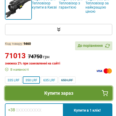
ІНСТРУМЕНТИ, МАТЕРІАЛИ
Код товару:
9460
До порівняння
71013
74750
грн
знижка 2% при замовленні на сайті
В наявності
335 LRF
350 LRF
635 LRF
650 LRF
Купити зараз
+38
Купити в 1 клік!