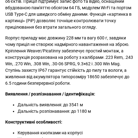
об'єктів. Приціл підтримує запис фото та відео, оснащений
вбудованою пам'яттю обсягом 64 ГБ, модулем Wi-Fi та портом
USB Type-C для швидкого обміну даними. Функція «картинка в
картинці» (PiP) дозволяє точніше контролювати точку
прицілювання без втрати загального огляду.
Rорпус приладу має довжину 228 мм та вагу 600 г, завдяки
чому приціл не створює надмірного навантаження на зброю.
Кріплення Weaver/Picatinny забезпечує простий монтаж, а
конструкція розрахована на роботу з калібрами .223 Rem, .243
Win, .270 Win, .308 Win, .30-06 SPRG, 9.3×62 і .300 Win Mag.
Ступінь захисту IP67 гарантує стійкість до пилу та вологи, а
живлення від акумулятора типорозміру 18650 забезпечує до
6.5 години безперервної роботи.
Виявлення / розпізнавання / ідентифікація:
Дальність виявлення: до 3541 м
Дальність розпізнавання: до 1180 м
Конструктивні особливості:
Керування кнопками на корпусі