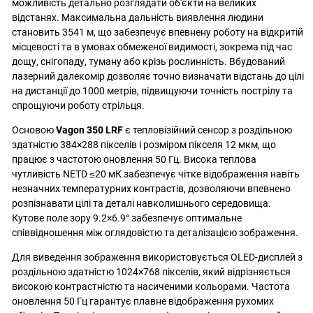
можливість детально розглядати об'єкти на великих
відстанях. Максимальна дальність виявлення людини
становить 3541 м, що забезпечує впевнену роботу на відкритій
місцевості та в умовах обмеженої видимості, зокрема під час
дощу, снігопаду, туману або крізь рослинність. Вбудований
лазерний далекомір дозволяє точно визначати відстань до цілі
на дистанції до 1000 метрів, підвищуючи точність пострілу та
спрощуючи роботу стрільця.
Основою
Vagon 350 LRF
є тепловізійний сенсор з роздільною
здатністю 384×288 пікселів і розміром пікселя 12 мкм, що
працює з частотою оновлення 50 Гц. Висока теплова
чутливість NETD ≤20 мК забезпечує чітке відображення навіть
незначних температурних контрастів, дозволяючи впевнено
розпізнавати цілі та деталі навколишнього середовища.
Кутове поле зору 9.2×6.9° забезпечує оптимальне
співвідношення між оглядовістю та деталізацією зображення.
Для виведення зображення використовується OLED-дисплей з
роздільною здатністю 1024×768 пікселів, який відрізняється
високою контрастністю та насиченими кольорами. Частота
оновлення 50 Гц гарантує плавне відображення рухомих