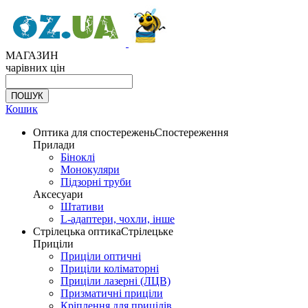
МАГАЗИН
чарівних цін
Кошик
Оптика для спостережень
Спостереження
Прилади
Біноклі
Монокуляри
Підзорні труби
Аксесуари
Штативи
L-адаптери, чохли, інше
Стрілецька оптика
Стрілецьке
Приціли
Приціли оптичні
Приціли коліматорні
Приціли лазерні (ЛЦВ)
Призматичні приціли
Кріплення для прицілів