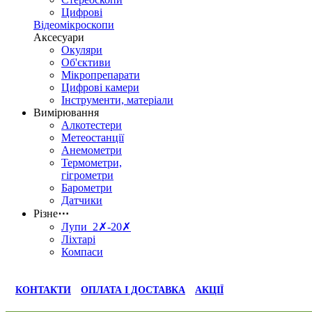
Цифрові
Відеомікроскопи
Аксесуари
Окуляри
Об'єктиви
Мікропрепарати
Цифрові камери
Інструменти, матеріали
Вимірювання
Алкотестери
Метеостанції
Анемометри
Термометри,
гігрометри
Барометри
Датчики
Різне
⋯
Лупи 2✗-20✗
Ліхтарі
Компаси
КОНТАКТИ
ОПЛАТА І ДОСТАВКА
АКЦІЇ