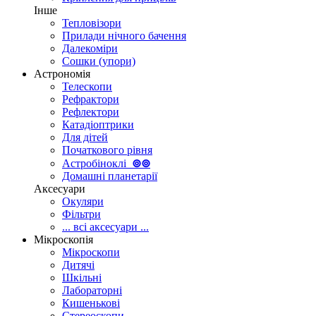
Інше
Тепловізори
Прилади нічного бачення
Далекоміри
Сошки (упори)
Астрономія
Телескопи
Рефрактори
Рефлектори
Катадіоптрики
Для дітей
Початкового рівня
Астробіноклі
⊚
⊚
Домашні планетарії
Аксесуари
Окуляри
Фільтри
... всі аксесуари ...
Мікроскопія
Мікроскопи
Дитячі
Шкільні
Лабораторні
Кишенькові
Стереоскопи