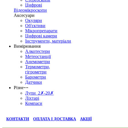
Цифрові
Відеомікроскопи
Аксесуари
Окуляри
Об'єктиви
Мікропрепарати
Цифрові камери
Інструменти, матеріали
Вимірювання
Алкотестери
Метеостанції
Анемометри
Термометри,
гігрометри
Барометри
Датчики
Різне
⋯
Лупи 2✗-20✗
Ліхтарі
Компаси
КОНТАКТИ
ОПЛАТА І ДОСТАВКА
АКЦІЇ