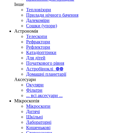
Інше
Тепловізори
Прилади нічного бачення
Далекоміри
Сошки (упори)
Астрономія
Телескопи
Рефрактори
Рефлектори
Катадіоптрики
Для дітей
Початкового рівня
Астробіноклі
⊚
⊚
Домашні планетарії
Аксесуари
Окуляри
Фільтри
... всі аксесуари ...
Мікроскопія
Мікроскопи
Дитячі
Шкільні
Лабораторні
Кишенькові
Стереоскопи