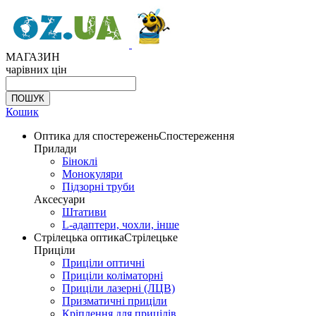
МАГАЗИН
чарівних цін
Кошик
Оптика для спостережень
Спостереження
Прилади
Біноклі
Монокуляри
Підзорні труби
Аксесуари
Штативи
L-адаптери, чохли, інше
Стрілецька оптика
Стрілецьке
Приціли
Приціли оптичні
Приціли коліматорні
Приціли лазерні (ЛЦВ)
Призматичні приціли
Кріплення для прицілів