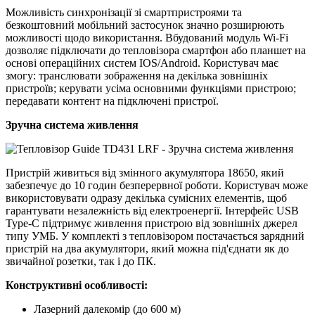
Можливість синхронізації зі смартпристроями та
безкоштовний мобільний застосунок значно розширюють
можливості щодо використання. Вбудований модуль Wi-Fi
дозволяє підключати до тепловізора смартфон або планшет на
основі операційних систем IOS/Android. Користувач має
змогу: транслювати зображення на декілька зовнішніх
пристроїв; керувати усіма основними функціями пристрою;
передавати контент на підключені пристрої.
Зручна система живлення
Пристрій живиться від змінного акумулятора 18650, який
забезпечує до 10 годин безперервної роботи. Користувач може
використовувати одразу декілька сумісних елементів, щоб
гарантувати незалежність від електроенергії. Інтерфейс USB
Type-C підтримує живлення пристрою від зовнішніх джерел
типу УМБ. У комплекті з тепловізором постачається зарядний
пристрій на два акумулятори, який можна під'єднати як до
звичайної розетки, так і до ПК.
Конструктивні особливості:
Лазерний далекомір (до 600 м)