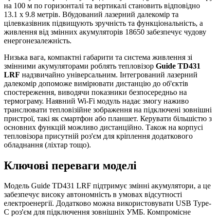
на 100 м по горизонталі та вертикалі становить відповідно
13.1 x 9.8 метрів. Вбудований лазерний далекомір та
цілевказівник підвищують зручність та функціональність, а
живлення від змінних акумуляторів 18650 забезпечує чудову
енергонезалежність.
Низька вага, компактні габарити та система живлення зі
змінними акумуляторами роблять тепловізор
Guide TD431
LRF
надзвичайно універсальним. Інтегрований лазерний
далекомір допоможе вимірювати дистанцію до об'єктів
спостереження, виводячи показники безпосередньо на
термограму. Наявний Wi-Fi модуль надає змогу наживо
транслювати тепловізійне зображення на підключені зовнішні
пристрої, такі як смартфон або планшет. Керувати більшістю з
основних функцій можливо дистанційно. Також на корпусі
тепловізора присутній роз'єм для кріплення додаткового
обладнання (ліхтар тощо).
Ключові переваги моделі
Модель Guide TD431 LRF підтримує змінні акумулятори, а це
забезпечує високу автономність в умовах відсутності
електроенергії. Додатково можна використовувати USB Type-
C роз'єм для підключення зовнішніх УМБ. Компромісне