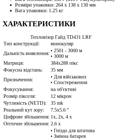
Розміри упаковки: 264 x 138 x 130 мм
Вага упаковки: 1.25 кг
ХАРАКТЕРИСТИКИ
Тепловізор Гайд TD431 LRF
Тип конструкції:
монокуляр
• 2501 - 3000 м
Дальність виявлення:
• 3000 м
Матриця:
384x288 пікс
Фокусна відстань:
35 мм
• Для військових
Призначення:
• Спостереження
Фокусування:
на об'єктиві
Розмір пікселя:
12 мікрон
Чутливість (NETD):
35 mk
Реальний кут зору:
7.5x5.6 °
Цифрове збільшення:
1х, 2х, 4 x
Оптичне збільшення:
2.6 x
• Гніздо для штатива
• Змінна батарея