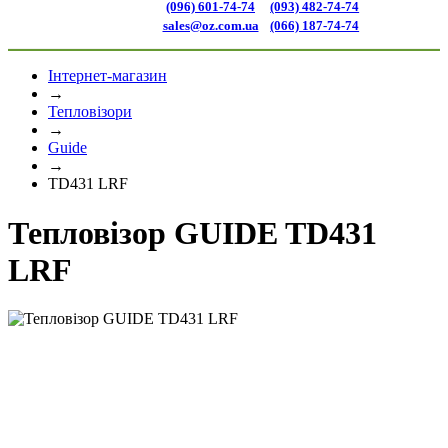
(096) 601-74-74
(093) 482-74-74
sales@oz.com.ua
(066) 187-74-74
Інтернет-магазин
→
Тепловізори
→
Guide
→
TD431 LRF
Тепловізор GUIDE TD431
LRF