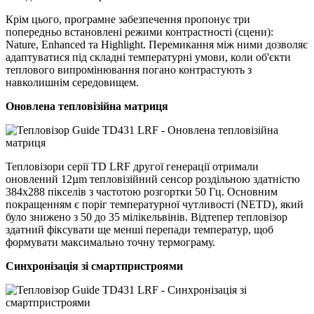
Крім цього, програмне забезпечення пропонує три
попередньо встановлені режими контрастності (сцени):
Nature, Enhanced та Highlight. Перемикання між ними дозволяє
адаптуватися під складні температурні умови, коли об'єкти
теплового випромінювання погано контрастують з
навколишнім середовищем.
Оновлена тепловізійна матриця
Тепловізори серії TD LRF другої генерації отримали
оновлений 12µm тепловізійний сенсор роздільною здатністю
384х288 пікселів з частотою розгортки 50 Гц. Основним
покращенням є поріг температурної чутливості (NETD), який
було знижено з 50 до 35 мілікельвінів. Відтепер тепловізор
здатний фіксувати ще менші перепади температур, щоб
формувати максимально точну термограму.
Синхронізація зі смартпристроями