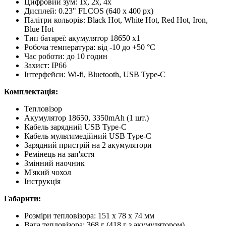
Цифровий зум: 1x, 2x, 4x
Дисплей: 0.23" FLCOS (640 x 400 px)
Палітри кольорів: Black Hot, White Hot, Red Hot, Iron,
Blue Hot
Тип батареї: акумулятор 18650 x1
Робоча температура: від -10 до +50 °C
Час роботи: до 10 годин
Захист: IP66
Інтерфейси: Wi-fi, Bluetooth, USB Type-C
Комплектація:
Тепловізор
Акумулятор 18650, 3350mAh (1 шт.)
Кабель зарядний USB Type-C
Кабель мультимедійний USB Type-C
Зарядний пристрій на 2 акумулятори
Ремінець на зап'ястя
Змінний наочник
М'який чохол
Інструкція
Габарити:
Розміри тепловізора: 151 x 78 x 74 мм
Вага тепловізора: 368 г (418 г з акумулятором)