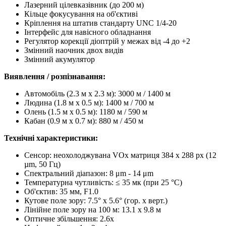
Лазерний цілевказівник (до 200 м)
Кільце фокусування на об'єктиві
Кріплення на штатив стандарту UNC 1/4-20
Інтерфейс для навісного обладнання
Регулятор корекції діоптрій у межах від -4 до +2
Змінний наочник двох видів
Змінний акумулятор
Виявлення / розпізнавання:
Автомобіль (2.3 м х 2.3 м): 3000 м / 1400 м
Людина (1.8 м x 0.5 м): 1400 м / 700 м
Олень (1.5 м х 0.5 м): 1180 м / 590 м
Кабан (0.9 м х 0.7 м): 880 м / 450 м
Технічні характеристики:
Сенсор: неохолоджувана VOx матриця 384 х 288 px (12
µm, 50 Гц)
Спектральний діапазон: 8 μm - 14 μm
Температурна чутливість: ≤ 35 мк (при 25 °C)
Об'єктив: 35 мм, F1.0
Кутове поле зору: 7.5° x 5.6° (гор. x верт.)
Лінійне поле зору на 100 м: 13.1 x 9.8 м
Оптичне збільшення: 2.6x