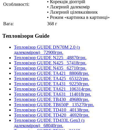
• Корекція діоптрій
Особливості:
• Лазерний далекомір
• Лазерний цілевказівник
• Режим «картинка в картинці»
Вага:
368 г
Тепловізори Guide
Тепловізор GUIDE DN70M 2.0 (з
далекоміром)
72900грн.
Тепловізор GUIDE N225
48870грн.
Тепловізор GUIDE N425
57418грн.
Тепловізор GUIDE N435
62710грн.
Тепловізор GUIDE TA421
88068грн.
Тепловізор GUIDE TA425
65322грн.
Тепловізор GUIDE TA431
92250грн.
Тепловізор GUIDE TA621
106314грн.
Тепловізор GUIDE TA631
114018грн.
Тепловізор GUIDE TB430
49680грн.
Тепловізор GUIDE TB650P
135270грн.
Тепловізор GUIDE TD410
40138грн.
Тепловізор GUIDE TD420
46920грн.
Тепловізор GUIDE TD433L Gen3 (з
далекоміром)
68040грн.