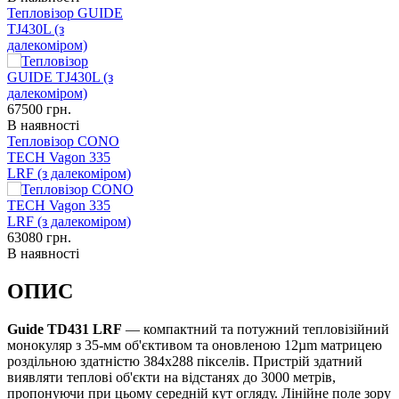
Тепловізор GUIDE
TJ430L (з
далекоміром)
67500
грн.
В наявності
Тепловізор CONO
TECH Vagon 335
LRF (з далекоміром)
63080
грн.
В наявності
ОПИС
Guide TD431 LRF
— компактний та потужний тепловізійний
монокуляр з 35-мм об'єктивом та оновленою 12µm матрицею
роздільною здатністю 384x288 пікселів. Пристрій здатний
виявляти теплові об'єкти на відстанях до 3000 метрів,
пропонуючи при цьому середній кут огляду. Лінійне поле зору