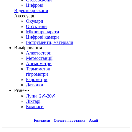
Цифрові
Відеомікроскопи
Аксесуари
Окуляри
Об'єктиви
Мікропрепарати
Цифрові камери
Інструменти, матеріали
Вимірювання
Алкотестери
Метеостанції
Анемометри
Термометри,
гігрометри
Барометри
Датчики
Різне
⋯
Лупи 2✗-20✗
Ліхтарі
Компаси
Контакти
Оплата і доставка
Акції