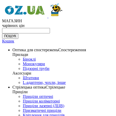
МАГАЗИН
чарівних цін
Кошик
Оптика для спостережень
Спостереження
Прилади
Біноклі
Монокуляри
Підзорні труби
Аксесуари
Штативи
L-адаптери, чохли, інше
Стрілецька оптика
Стрілецьке
Приціли
Приціли оптичні
Приціли коліматорні
Приціли лазерні (ЛЦВ)
Призматичні приціли
Кріплення для прицілів