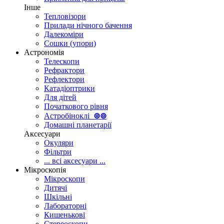
Інше
Тепловізори
Прилади нічного бачення
Далекоміри
Сошки (упори)
Астрономія
Телескопи
Рефрактори
Рефлектори
Катадіоптрики
Для дітей
Початкового рівня
Астробіноклі
⊚
⊚
Домашні планетарії
Аксесуари
Окуляри
Фільтри
... всі аксесуари ...
Мікроскопія
Мікроскопи
Дитячі
Шкільні
Лабораторні
Кишенькові
Стереоскопи