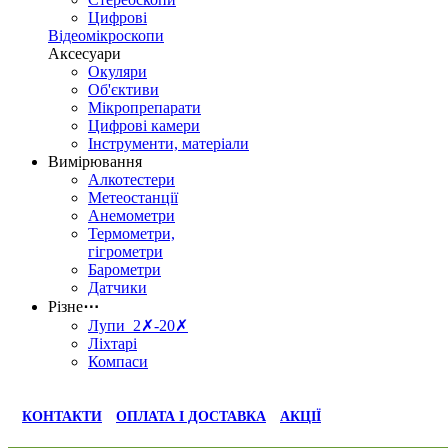
Цифрові
Відеомікроскопи
Аксесуари
Окуляри
Об'єктиви
Мікропрепарати
Цифрові камери
Інструменти, матеріали
Вимірювання
Алкотестери
Метеостанції
Анемометри
Термометри,
гігрометри
Барометри
Датчики
Різне
⋯
Лупи 2✗-20✗
Ліхтарі
Компаси
КОНТАКТИ
ОПЛАТА І ДОСТАВКА
АКЦІЇ