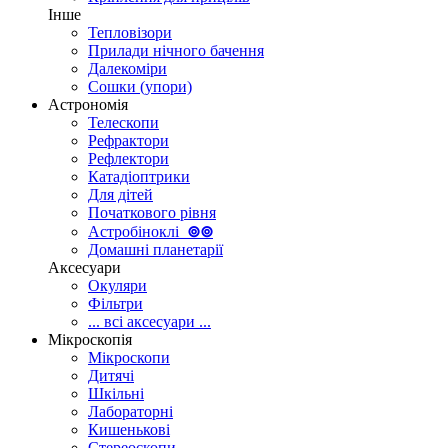
Інше
Тепловізори
Прилади нічного бачення
Далекоміри
Сошки (упори)
Астрономія
Телескопи
Рефрактори
Рефлектори
Катадіоптрики
Для дітей
Початкового рівня
Астробіноклі
⊚
⊚
Домашні планетарії
Аксесуари
Окуляри
Фільтри
... всі аксесуари ...
Мікроскопія
Мікроскопи
Дитячі
Шкільні
Лабораторні
Кишенькові
Стереоскопи