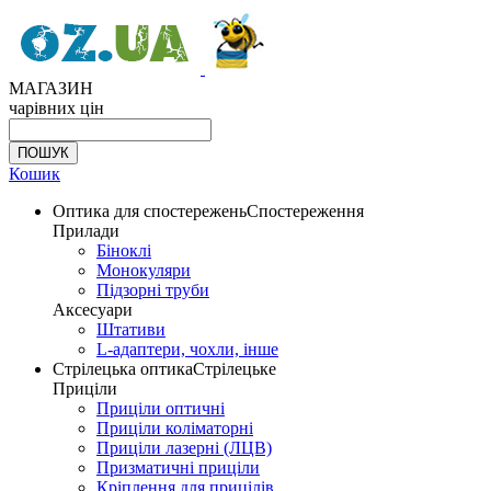
МАГАЗИН
чарівних цін
Кошик
Оптика для спостережень
Спостереження
Прилади
Біноклі
Монокуляри
Підзорні труби
Аксесуари
Штативи
L-адаптери, чохли, інше
Стрілецька оптика
Стрілецьке
Приціли
Приціли оптичні
Приціли коліматорні
Приціли лазерні (ЛЦВ)
Призматичні приціли
Кріплення для прицілів