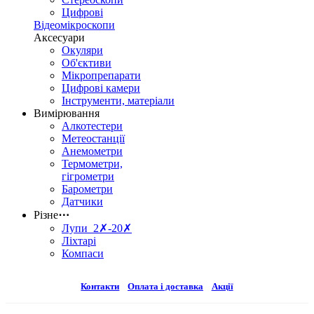
Цифрові
Відеомікроскопи
Аксесуари
Окуляри
Об'єктиви
Мікропрепарати
Цифрові камери
Інструменти, матеріали
Вимірювання
Алкотестери
Метеостанції
Анемометри
Термометри,
гігрометри
Барометри
Датчики
Різне
⋯
Лупи 2✗-20✗
Ліхтарі
Компаси
Контакти
Оплата і доставка
Акції