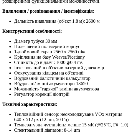
розширеними функціональними можливостями.
Виявлення / розпізнавання / ідентифікація:
Дальність виявлення (об'єкт 1.8 м): 2600 м
Конструктивні особливості:
Діаметр тубуса 30 мм
Полегшений полімерний корпус
1-дюймовий екран 2560 x 2560 пікс.
Кріплення на базу Weaver/Picatinny
Стійкість до віддачі: 1000 g/0.4 ms
Інтегрований в об'єктив лазерний далекомір
Фокусування кільцем на об'єктиві
Вбудований балістичний калькулятор
Вбудовані/змінні акумулятори 18650
Можливість "гарячої" заміни акумулятора
Регулятор корекції діоптрій
Технічні характеристики:
Тепловізійний сенсор: неохолоджувана VOx матриця
640 x 512 px (12 μm, 50 Гц)
Температурна чутливість: менше 15 мК (@25°C, F#=1.0)
Спектральний діапазон: 8-14 μm