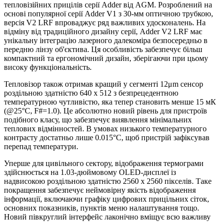
тепловізійних прицілів серії Adder від AGM. Розроблений на
основі популярної серії Adder V1 з 30-мм оптичною трубкою,
версія V2 LRF впроваджує ряд важливих удосконалень. На
відміну від традиційного дизайну серії, Adder V2 LRF має
унікальну інтеграцію лазерного далекоміра безпосередньо в
передню лінзу об'єктива. Ця особливість забезпечує більш
компактний та ергономічний дизайн, зберігаючи при цьому
високу функціональність.
Тепловізор також отримав кращий у сегменті 12μm сенсор
роздільною здатністю 640 x 512 з безпрецедентною
температурною чутливістю, яка тепер становить менше 15 мК
(@25°C, F#=1.0). Це абсолютно новий рівень для пристроїв
подібного класу, що забезпечує виявлення мінімальних
теплових відмінностей. В умовах низького температурного
контрасту достатньо лише 0.015°C, щоб пристрій зафіксував
перепад температури.
Уперше для цивільного сектору, відображення термограми
здійснюється на 1.03-дюймовому OLED-дисплеї із
надвисокою роздільною здатністю 2560 x 2560 пікселів. Таке
покращення забезпечує неймовірну якість відображення
інформації, включаючи графіку цифрових прицільних сіток,
основних показників, пунктів меню налаштування тощо.
Новий півкруглий інтерфейс лаконічно вміщує всю важливу