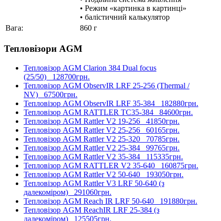
• Режим «картинка в картинці»
• балістичний калькулятор
Вага:
860 г
Тепловізори AGM
Тепловізор AGM Clarion 384 Dual focus
(25/50)
128700грн.
Тепловізор AGM ObservIR LRF 25-256 (Thermal /
NV)
67500грн.
Тепловізор AGM ObservIR LRF 35-384
182880грн.
Тепловізор AGM RATTLER TC35-384
84600грн.
Тепловізор AGM Rattler V2 19-256
41850грн.
Тепловізор AGM Rattler V2 25-256
60165грн.
Тепловізор AGM Rattler V2 25-320
70785грн.
Тепловізор AGM Rattler V2 25-384
99765грн.
Тепловізор AGM Rattler V2 35-384
115335грн.
Тепловізор AGM RATTLER V2 35-640
160875грн.
Тепловізор AGM Rattler V2 50-640
193050грн.
Тепловізор AGM Rattler V3 LRF 50-640 (з
далекоміром)
291060грн.
Тепловізор AGM Reach IR LRF 50-640
191880грн.
Тепловізор AGM ReachIR LRF 25-384 (з
далекоміром)
125505грн.