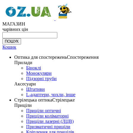
МАГАЗИН
чарівних цін
Кошик
Оптика для спостережень
Спостереження
Прилади
Біноклі
Монокуляри
Підзорні труби
Аксесуари
Штативи
L-адаптери, чохли, інше
Стрілецька оптика
Стрілецьке
Приціли
Приціли оптичні
Приціли коліматорні
Приціли лазерні (ЛЦВ)
Призматичні приціли
Кріплення для прицілів