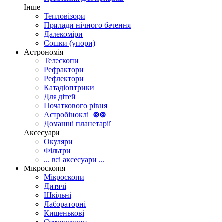
Інше
Тепловізори
Прилади нічного бачення
Далекоміри
Сошки (упори)
Астрономія
Телескопи
Рефрактори
Рефлектори
Катадіоптрики
Для дітей
Початкового рівня
Астробіноклі
⊚
⊚
Домашні планетарії
Аксесуари
Окуляри
Фільтри
... всі аксесуари ...
Мікроскопія
Мікроскопи
Дитячі
Шкільні
Лабораторні
Кишенькові
Стереоскопи