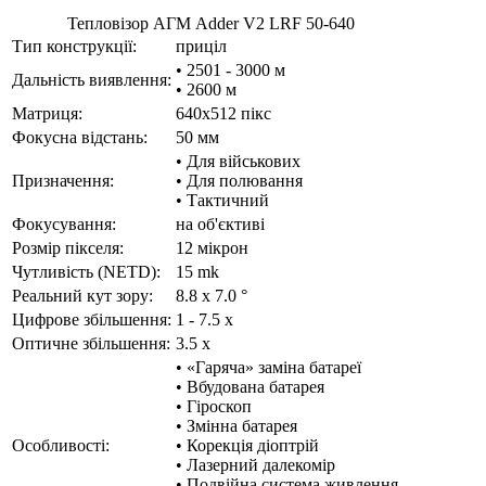
Тепловізор АГМ Adder V2 LRF 50-640
Тип конструкції:
приціл
• 2501 - 3000 м
Дальність виявлення:
• 2600 м
Матриця:
640x512 пікс
Фокусна відстань:
50 мм
• Для військових
Призначення:
• Для полювання
• Тактичний
Фокусування:
на об'єктиві
Розмір пікселя:
12 мікрон
Чутливість (NETD):
15 mk
Реальний кут зору:
8.8 x 7.0 °
Цифрове збільшення:
1 - 7.5 x
Оптичне збільшення:
3.5 x
• «Гаряча» заміна батареї
• Вбудована батарея
• Гіроскоп
• Змінна батарея
Особливості:
• Корекція діоптрій
• Лазерний далекомір
• Подвійна система живлення