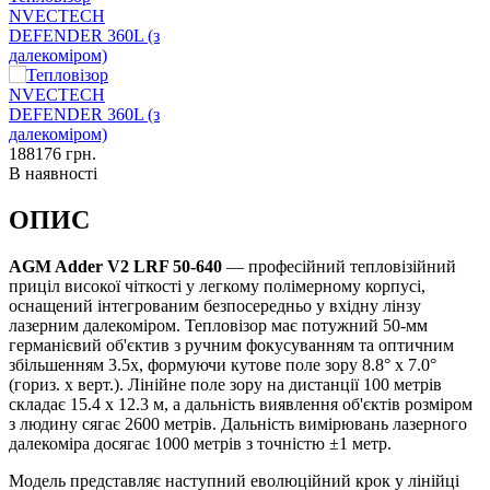
NVECTECH
DEFENDER 360L (з
далекоміром)
188176
грн.
В наявності
ОПИС
AGM Adder V2 LRF 50-640
— професійний тепловізійний
приціл високої чіткості у легкому полімерному корпусі,
оснащений інтегрованим безпосередньо у вхідну лінзу
лазерним далекоміром. Тепловізор має потужний 50-мм
германієвий об'єктив з ручним фокусуванням та оптичним
збільшенням 3.5x, формуючи кутове поле зору 8.8° x 7.0°
(гориз. x верт.). Лінійне поле зору на дистанції 100 метрів
складає 15.4 x 12.3 м, а дальність виявлення об'єктів розміром
з людину сягає 2600 метрів. Дальність вимірювань лазерного
далекоміра досягає 1000 метрів з точністю ±1 метр.
Модель представляє наступний еволюційний крок у лінійці