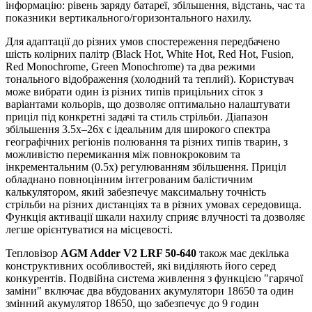
інформацію: рівень заряду батареї, збільшення, відстань, час та
показники вертикального/горизонтального нахилу.
Для адаптації до різних умов спостереження передбачено
шість колірних палітр (Black Hot, White Hot, Red Hot, Fusion,
Red Monochrome, Green Monochrome) та два режими
тонального відображення (холодний та теплий). Користувач
може вибрати один із різних типів прицільних сіток з
варіантами кольорів, що дозволяє оптимально налаштувати
приціл під конкретні задачі та стиль стрільби. Діапазон
збільшення 3.5x–26x є ідеальним для широкого спектра
географічних регіонів полювання та різних типів тварин, з
можливістю перемикання між повнокроковим та
інкрементальним (0.5x) регулюванням збільшення. Приціл
обладнано повноцінним інтегрованим балістичним
калькулятором, який забезпечує максимальну точність
стрільби на різних дистанціях та в різних умовах середовища.
Функція активації шкали нахилу сприяє влучності та дозволяє
легше орієнтуватися на місцевості.
Тепловізор
AGM Adder V2 LRF 50-640
також має декілька
конструктивних особливостей, які виділяють його серед
конкурентів. Подвійна система живлення з функцією "гарячої
заміни" включає два вбудованих акумулятори 18650 та один
змінний акумулятор 18650, що забезпечує до 9 годин