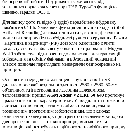
безперервної роботи. Підтримується живлення від
зовнішнього джерела через порт USB Type-C з функцією
швидкої зарядки QC3.0.
Для запису фото та відео (з аудіо) передбачено вбудовану
пам'ять на 64 ГБ. Унікальна функція запису при віддачі (Shot
Activated Recording) автоматично активує запис, фіксуючи
моменти пострілу без необхідності ручного керування. Режим
"Картинка в картинці" (PiP) дозволяє одночасно бачити
загальну сцену та збільшену область прицілювання. Модуль
Wi-Fi забезпечує підключення до смартфона для трансляції
зображення та обміну файлами, а вбудований локальний
альбом дозволяє переглядати медіафайли безпосередньо на
пристрої.
Оснащений передовою матрицею з чутливістю 15 мК,
дисплеєм високої роздільної здатності 2560 x 2560, 50-мм
об'єктивом та інтегрованим лазерним далекоміром,
тепловізійний приціл
AGM Adder V2 LRF 50-640
пропонує
вражаючі технічні характеристики. У поєднанні з потужною
системою живлення, легким полімерним корпусом та
розширеним програмним забезпеченням, що включає
балістичний калькулятор, пристрій є оптимальним вибором
для професіоналів — правоохоронців, військових та
мисливців, які потребують надійного тепловізійного прицілу з