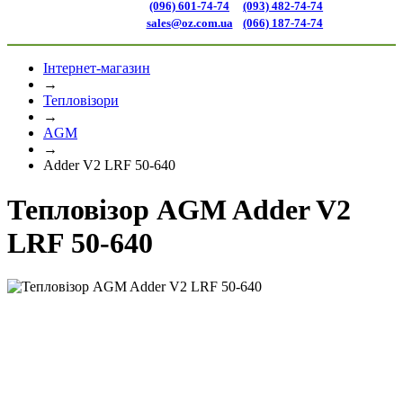
(096) 601-74-74
(093) 482-74-74
sales@oz.com.ua
(066) 187-74-74
Інтернет-магазин
→
Тепловізори
→
AGM
→
Adder V2 LRF 50-640
Тепловізор AGM Adder V2
LRF 50-640