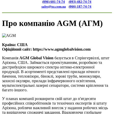
(096) 601-74-74
(093) 482-74-74
sales@oz.com.ua
(066) 187-74-74
Про компанію AGM (АГМ)
Країна:
США
Офіційний сайт:
https://www.agmglobalvision.com
Компанія
AGM Global Vision
базується в Спрінгервіллі, штат
Арізона, США. Займається проектуванням, розробкою та
дистрибуцією широкого спектра оптико-електронної
продукції. В асортименті представлені прилади нічного
бачення, тепловізори, біноклі, зорові труби, монокуляри,
захисні окуляри, прилади інфрачервоного освітлення,
мультиспектральні лазерні сепаратори, системи кріплення та
багато іншого.
У планах компанії розширити свій штат до п'ятдесяти
професійних співробітників та технічних експертів зі штату
Арізона, роблячи важливий внесок у надання робочих місць
та вирішуючи споживчі завдання. Враховуючи глобальне