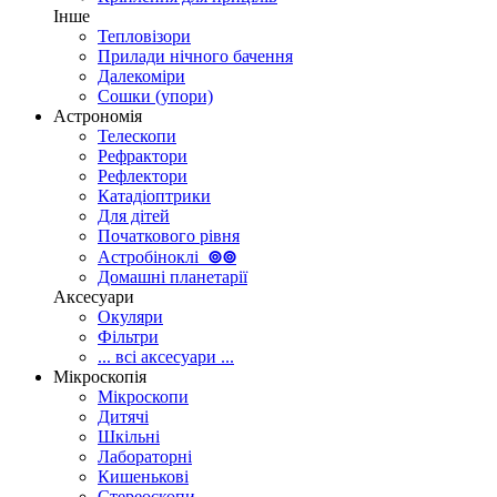
Інше
Тепловізори
Прилади нічного бачення
Далекоміри
Сошки (упори)
Астрономія
Телескопи
Рефрактори
Рефлектори
Катадіоптрики
Для дітей
Початкового рівня
Астробіноклі
⊚
⊚
Домашні планетарії
Аксесуари
Окуляри
Фільтри
... всі аксесуари ...
Мікроскопія
Мікроскопи
Дитячі
Шкільні
Лабораторні
Кишенькові
Стереоскопи