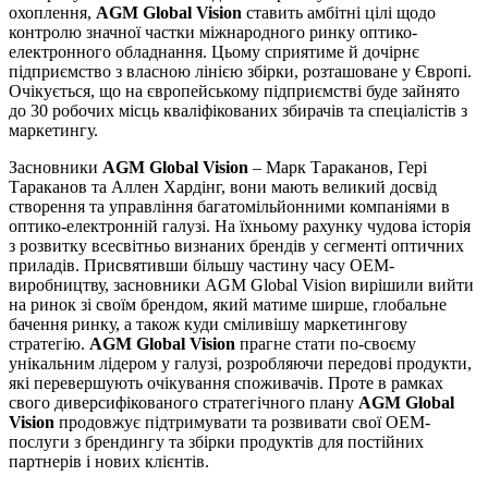
охоплення,
AGM Global Vision
ставить амбітні цілі щодо
контролю значної частки міжнародного ринку оптико-
електронного обладнання. Цьому сприятиме й дочірнє
підприємство з власною лінією збірки, розташоване у Європі.
Очікується, що на європейському підприємстві буде зайнято
до 30 робочих місць кваліфікованих збирачів та спеціалістів з
маркетингу.
Засновники
AGM Global Vision
– Марк Тараканов, Гері
Тараканов та Аллен Хардінг, вони мають великий досвід
створення та управління багатомільйонними компаніями в
оптико-електронній галузі. На їхньому рахунку чудова історія
з розвитку всесвітньо визнаних брендів у сегменті оптичних
приладів. Присвятивши більшу частину часу OEM-
виробництву, засновники AGM Global Vision вирішили вийти
на ринок зі своїм брендом, який матиме ширше, глобальне
бачення ринку, а також куди сміливішу маркетингову
стратегію.
AGM Global Vision
прагне стати по-своєму
унікальним лідером у галузі, розробляючи передові продукти,
які перевершують очікування споживачів. Проте в рамках
свого диверсифікованого стратегічного плану
AGM Global
Vision
продовжує підтримувати та розвивати свої OEM-
послуги з брендингу та збірки продуктів для постійних
партнерів і нових клієнтів.