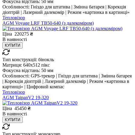
Фокусна відстань:
50 мм
Особливості:
Гніздо для штатива | Змінна батарея | Корекція
діоптрій | Лазерний далекомір | Режим «картинка в картинці»
Тепловізор
AGM Voyage LRF TB50-640 (з далекоміром)
Ціна
220275
₴
В
наявності
КУПИТИ
Тип конструкції:
бінокль
Матриця:
640x512 пікс
Фокусна відстань:
50 мм
Особливості:
GPS-трекер | Гніздо для штатива | Змінна батарея
| Корекція діоптрій | Лазерний далекомір | Режим «картинка в
картинці» | Цифровий компас
Тепловізор
AGM TaipanV2 19-320
Ціна
45450
₴
В
наявності
КУПИТИ
Тип конструкції:
монокуляр