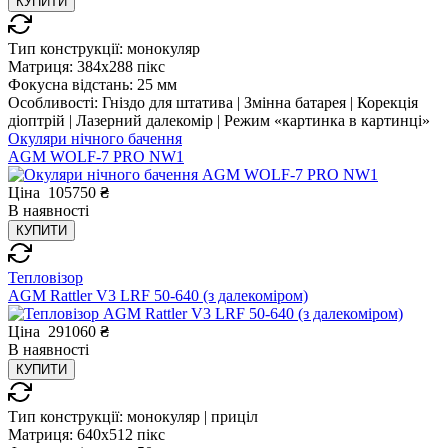
КУПИТИ
Тип конструкції:
монокуляр
Матриця:
384x288 пікс
Фокусна відстань:
25 мм
Особливості:
Гніздо для штатива | Змінна батарея | Корекція
діоптрій | Лазерний далекомір | Режим «картинка в картинці»
Окуляри нічного бачення
AGM WOLF-7 PRO NW1
Ціна
105750
₴
В
наявності
КУПИТИ
Тепловізор
AGM Rattler V3 LRF 50-640 (з далекоміром)
Ціна
291060
₴
В
наявності
КУПИТИ
Тип конструкції:
монокуляр | приціл
Матриця:
640x512 пікс