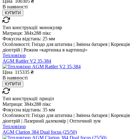
Ціна
100305
₴
В
наявності
КУПИТИ
Тип конструкції:
монокуляр
Матриця:
384x288 пікс
Фокусна відстань:
25 мм
Особливості:
Гніздо для штатива | Змінна батарея | Корекція
діоптрій | Режим «картинка в картинці»
Тепловізор
AGM Rattler V2 35-384
Ціна
115335
₴
В
наявності
КУПИТИ
Тип конструкції:
приціл
Матриця:
384x288 пікс
Фокусна відстань:
35 мм
Особливості:
Гніздо для штатива | Змінна батарея | Корекція
діоптрій | Лазерний далекомір | Оптичний зум
Тепловізор
AGM Clarion 384 Dual focus (25/50)