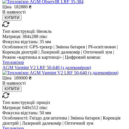
Ціна
182880
₴
В
наявності
КУПИТИ
Тип конструкції:
бінокль
Матриця:
384x288 пікс
Фокусна відстань:
35 мм
Особливості:
GPS-трекер | Змінна батарея | ІЧ-освітлювач |
Корекція діоптрій | Лазерний далекомір | Оптичний зум |
Режим «картинка в картинці» | Цифровий компас
Тепловізор
AGM Varmint V2 LRF 50-640 (з далекоміром)
Ціна
189000
₴
В
наявності
КУПИТИ
Тип конструкції:
приціл
Матриця:
640x512 пікс
Фокусна відстань:
50 мм
Особливості:
Гніздо для штатива | Змінна батарея | Корекція
діоптрій | Лазерний далекомір | Оптичний зум
Тепловізор