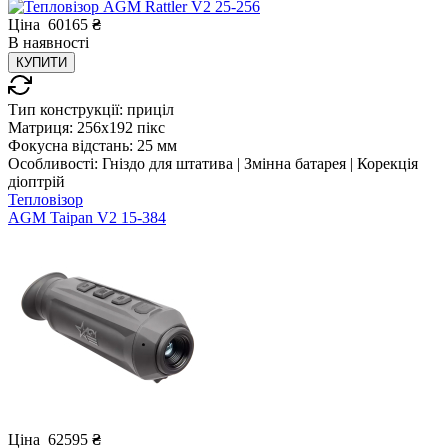
Ціна
60165
₴
В
наявності
КУПИТИ
Тип конструкції:
приціл
Матриця:
256x192 пікс
Фокусна відстань:
25 мм
Особливості:
Гніздо для штатива | Змінна батарея | Корекція
діоптрій
Тепловізор
AGM Taipan V2 15-384
Ціна
62595
₴