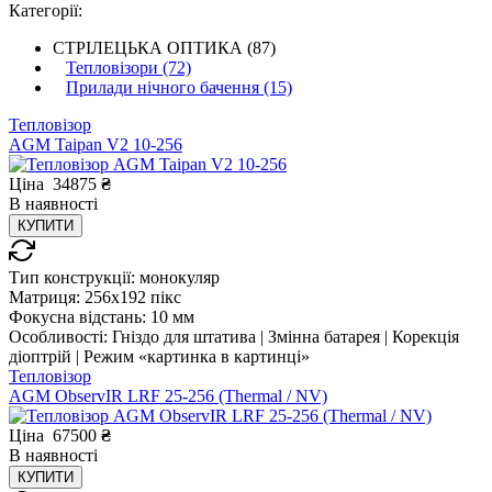
Категорії:
СТРІЛЕЦЬКА ОПТИКА (87)
Тепловізори (72)
Прилади нічного бачення (15)
Тепловізор
AGM Taipan V2 10-256
Ціна
34875
₴
В
наявності
КУПИТИ
Тип конструкції:
монокуляр
Матриця:
256x192 пікс
Фокусна відстань:
10 мм
Особливості:
Гніздо для штатива | Змінна батарея | Корекція
діоптрій | Режим «картинка в картинці»
Тепловізор
AGM ObservIR LRF 25-256 (Thermal / NV)
Ціна
67500
₴
В
наявності
КУПИТИ