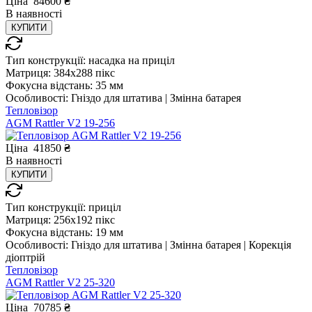
Ціна
84600
₴
В
наявності
КУПИТИ
Тип конструкції:
насадка на приціл
Матриця:
384x288 пікс
Фокусна відстань:
35 мм
Особливості:
Гніздо для штатива | Змінна батарея
Тепловізор
AGM Rattler V2 19-256
Ціна
41850
₴
В
наявності
КУПИТИ
Тип конструкції:
приціл
Матриця:
256x192 пікс
Фокусна відстань:
19 мм
Особливості:
Гніздо для штатива | Змінна батарея | Корекція
діоптрій
Тепловізор
AGM Rattler V2 25-320
Ціна
70785
₴