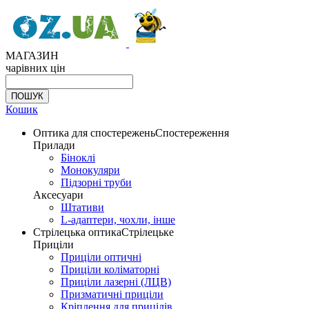
МАГАЗИН
чарівних цін
Кошик
Оптика для спостережень
Спостереження
Прилади
Біноклі
Монокуляри
Підзорні труби
Аксесуари
Штативи
L-адаптери, чохли, інше
Стрілецька оптика
Стрілецьке
Приціли
Приціли оптичні
Приціли коліматорні
Приціли лазерні (ЛЦВ)
Призматичні приціли
Кріплення для прицілів