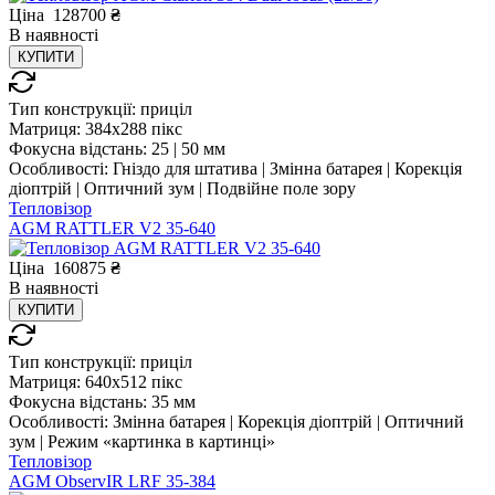
Ціна
128700
₴
В
наявності
КУПИТИ
Тип конструкції:
приціл
Матриця:
384x288 пікс
Фокусна відстань:
25 | 50 мм
Особливості:
Гніздо для штатива | Змінна батарея | Корекція
діоптрій | Оптичний зум | Подвійне поле зору
Тепловізор
AGM RATTLER V2 35-640
Ціна
160875
₴
В
наявності
КУПИТИ
Тип конструкції:
приціл
Матриця:
640x512 пікс
Фокусна відстань:
35 мм
Особливості:
Змінна батарея | Корекція діоптрій | Оптичний
зум | Режим «картинка в картинці»
Тепловізор
AGM ObservIR LRF 35-384