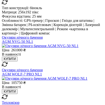
Тип конструкції:
бінокль
Матриця:
256x192 пікс
Фокусна відстань:
25 мм
Особливості:
GPS-трекер | Гіроскоп | Гніздо для штатива |
Змінна батарея | ІЧ-освітлювач | Корекція діоптрій | Лазерний
далекомір | Мультиспектральний | Режим «картинка в
картинці» | Цифровий компас
Окуляри нічного бачення
AGM NVG-50 NL1
Ціна
261000
₴
В
наявності
КУПИТИ
Окуляри нічного бачення
AGM WOLF-7 PRO NL1
Ціна
105750
₴
В
наявності
КУПИТИ
Тепловізор