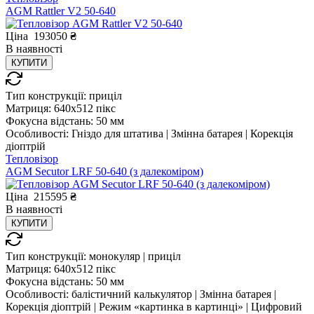
AGM Rattler V2 50-640
Ціна
193050
₴
В
наявності
КУПИТИ
Тип конструкції:
приціл
Матриця:
640x512 пікс
Фокусна відстань:
50 мм
Особливості:
Гніздо для штатива | Змінна батарея | Корекція
діоптрій
Тепловізор
AGM Secutor LRF 50-640 (з далекоміром)
Ціна
215595
₴
В
наявності
КУПИТИ
Тип конструкції:
монокуляр | приціл
Матриця:
640x512 пікс
Фокусна відстань:
50 мм
Особливості:
балістичний калькулятор | Змінна батарея |
Корекція діоптрій | Режим «картинка в картинці» | Цифровий