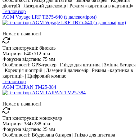
Особливості:
Гніздо для штатива | Змінна батарея | Корекція
діоптрій | Лазерний далекомір | Режим «картинка в картинці»
Тепловізор
AGM Voyage LRF TB75-640 (з далекоміром)
Немає в наявності
Тип конструкції:
бінокль
Матриця:
640x512 пікс
Фокусна відстань:
75 мм
Особливості:
GPS-трекер | Гніздо для штатива | Змінна батарея
| Корекція діоптрій | Лазерний далекомір | Режим «картинка в
картинці» | Цифровий компас
Тепловізор
AGM TAIPAN TM25-384
Немає в наявності
Тип конструкції:
монокуляр
Матриця:
384x288 пікс
Фокусна відстань:
25 мм
Особливості:
Вбудована батарея | Гніздо для штатива |