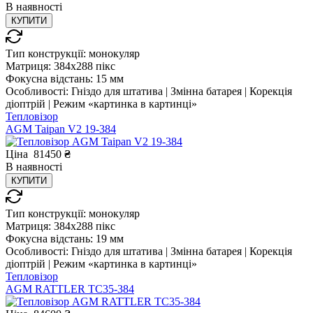
В
наявності
КУПИТИ
Тип конструкції:
монокуляр
Матриця:
384x288 пікс
Фокусна відстань:
15 мм
Особливості:
Гніздо для штатива | Змінна батарея | Корекція
діоптрій | Режим «картинка в картинці»
Тепловізор
AGM Taipan V2 19-384
Ціна
81450
₴
В
наявності
КУПИТИ
Тип конструкції:
монокуляр
Матриця:
384x288 пікс
Фокусна відстань:
19 мм
Особливості:
Гніздо для штатива | Змінна батарея | Корекція
діоптрій | Режим «картинка в картинці»
Тепловізор
AGM RATTLER TC35-384