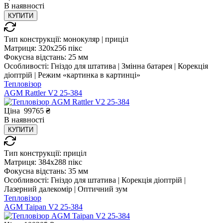
В
наявності
КУПИТИ
Тип конструкції:
монокуляр | приціл
Матриця:
320x256 пікс
Фокусна відстань:
25 мм
Особливості:
Гніздо для штатива | Змінна батарея | Корекція
діоптрій | Режим «картинка в картинці»
Тепловізор
AGM Rattler V2 25-384
Ціна
99765
₴
В
наявності
КУПИТИ
Тип конструкції:
приціл
Матриця:
384x288 пікс
Фокусна відстань:
35 мм
Особливості:
Гніздо для штатива | Корекція діоптрій |
Лазерний далекомір | Оптичний зум
Тепловізор
AGM Taipan V2 25-384