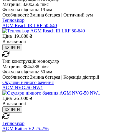
Матриця:
320x256 пікс
Фокусна відстань:
19 мм
Особливості:
Змінна батарея | Оптичний зум
Тепловізор
AGM Reach IR LRF 50-640
Ціна
191880
₴
В
наявності
КУПИТИ
Тип конструкції:
монокуляр
Матриця:
384x288 пікс
Фокусна відстань:
50 мм
Особливості:
Змінна батарея | Корекція діоптрій
Окуляри нічного бачення
AGM NVG-50 NW1
Ціна
261000
₴
В
наявності
КУПИТИ
Тепловізор
AGM Rattler V2 25-256