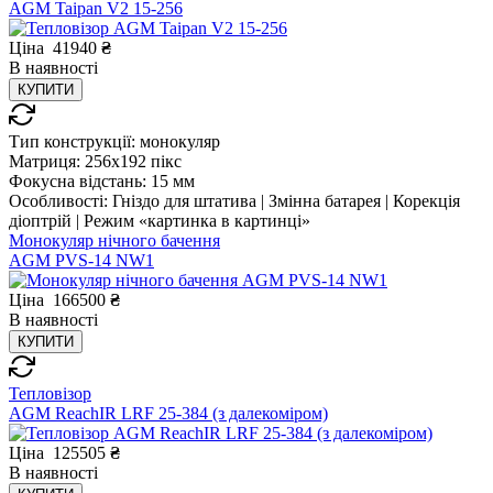
AGM Taipan V2 15-256
Ціна
41940
₴
В
наявності
КУПИТИ
Тип конструкції:
монокуляр
Матриця:
256x192 пікс
Фокусна відстань:
15 мм
Особливості:
Гніздо для штатива | Змінна батарея | Корекція
діоптрій | Режим «картинка в картинці»
Монокуляр нічного бачення
AGM PVS-14 NW1
Ціна
166500
₴
В
наявності
КУПИТИ
Тепловізор
AGM ReachIR LRF 25-384 (з далекоміром)
Ціна
125505
₴
В
наявності