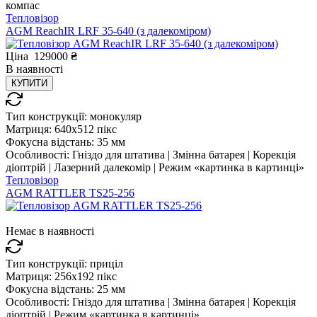
компас
Тепловізор
AGM ReachIR LRF 35-640 (з далекоміром)
Ціна
129000
₴
В
наявності
КУПИТИ
Тип конструкції:
монокуляр
Матриця:
640x512 пікс
Фокусна відстань:
35 мм
Особливості:
Гніздо для штатива | Змінна батарея | Корекція
діоптрій | Лазерний далекомір | Режим «картинка в картинці»
Тепловізор
AGM RATTLER TS25-256
Немає в наявності
Тип конструкції:
приціл
Матриця:
256x192 пікс
Фокусна відстань:
25 мм
Особливості:
Гніздо для штатива | Змінна батарея | Корекція
діоптрій | Режим «картинка в картинці»