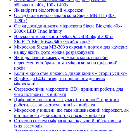
збільшенні 40x, 100x і 400x
Як вибрати біологічний мікроскоп
Огляд біологічного мікроскопа Sigeta MB-111 (40x-
1280x)
Огляд дослідницького мікроскопа Sigeta Biogenic 40x-
2000x LED Trino Infinity
Навчальні мікроскопи Delta Optical Biolight 300 та
SIGETA Bionic 64x-640x: який краще?
Мікроскоп Sigeta MB-303 з окремим портом для камери:
на яку якість фото можна розраховувати
Як підключити камеру до мікроскопа: способи
перенесення зображення з мікроскопа на цифровий
носій
Коли мікроб стає зіркою: 5 дивовижних «історій успіху»
Від 40x до 640x: огляд та порівняння дитячих
мікроскопів
Стереоскопічні мікроскопи (3D): принцип роботи, для
чого потрібні і як вибрати
Цифрові мікроскопи — сучасні технології: принцип
роботи, сфери застосування і як вибрати
Мікроскоп у кишені: що таке кишеньковий мікроскоп, як
він працює і де використовується, як вибрати
Оптична система мікроскопа: окуляри й об’єктиви та
їхня взаємодія