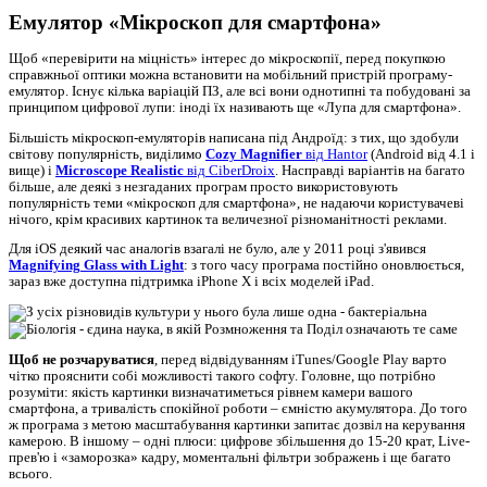
Емулятор «Мікроскоп для смартфона»
Щоб «перевірити на міцність» інтерес до мікроскопії, перед покупкою
справжньої оптики можна встановити на мобільний пристрій програму-
емулятор. Існує кілька варіацій ПЗ, але всі вони однотипні та побудовані за
принципом цифрової лупи: іноді їх називають ще «Лупа для смартфона».
Більшість мікроскоп-емуляторів написана під Андроїд: з тих, що здобули
світову популярність, виділимо
Cozy Magnifier
від Hantor
(Android від 4.1 і
вище) і
Microscope Realistic
від CiberDroix
. Насправді варіантів на багато
більше, але деякі з незгаданих програм просто використовують
популярність теми «мікроскоп для смартфона», не надаючи користувачеві
нічого, крім красивих картинок та величезної різноманітності реклами.
Для iOS деякий час аналогів взагалі не було, але у 2011 році з'явився
Magnifying Glass with Light
: з того часу програма постійно оновлюється,
зараз вже доступна підтримка iPhone X і всіх моделей iPad.
Щоб не розчаруватися
, перед відвідуванням iTunes/Google Play варто
чітко прояснити собі можливості такого софту. Головне, що потрібно
розуміти: якість картинки визначатиметься рівнем камери вашого
смартфона, а тривалість спокійної роботи – ємністю акумулятора. До того
ж програма з метою масштабування картинки запитає дозвіл на керування
камерою. В іншому – одні плюси: цифрове збільшення до 15-20 крат, Live-
прев'ю і «заморозка» кадру, моментальні фільтри зображень і ще багато
всього.