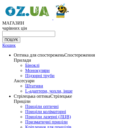
МАГАЗИН
чарівних цін
Кошик
Оптика для спостережень
Спостереження
Прилади
Біноклі
Монокуляри
Підзорні труби
Аксесуари
Штативи
L-адаптери, чохли, інше
Стрілецька оптика
Стрілецьке
Приціли
Приціли оптичні
Приціли коліматорні
Приціли лазерні (ЛЦВ)
Призматичні приціли
Кріплення для прицілів