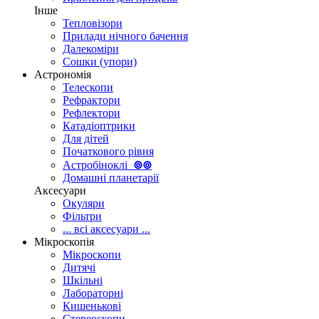
Інше
Тепловізори
Прилади нічного бачення
Далекоміри
Сошки (упори)
Астрономія
Телескопи
Рефрактори
Рефлектори
Катадіоптрики
Для дітей
Початкового рівня
Астробіноклі
⊚
⊚
Домашні планетарії
Аксесуари
Окуляри
Фільтри
... всі аксесуари ...
Мікроскопія
Мікроскопи
Дитячі
Шкільні
Лабораторні
Кишенькові
Стереоскопи