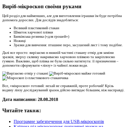
Виріб-мікроскоп своїми руками
Цей розділ для найменших, але для виготовлення іграшки їм буде потрібна
допомога дорослих. Для дослідів знадобляться:
Великий пластиковий стакан
Шматок харчової плівки
Банківська резинка («для грошей»)
Ножиці
Зразки для вивчення: пташине перо, засушений лист і тому подібне.
Далі все просто: вирізаємо в нижній частині стакану отвір для заміни
зразків; зверху склянку накриваємо харчовою плівкою та закріплюємо
гумкою. Важливо, щоб плівка не була сильно натягнута: її призначення –
допомогти сформувати «лінзу» із чайної ложки води.
Все, «мікроскоп» готовий: нехай не справжній, проте робочий! Крізь
водяну лінзу досліджуваний зразок дійсно виглядає більшим, ніж насправді.
Дата написання: 28.08.2018
Читайте також:
Програмне забезпечення для USB-мікроскопів
Клітина під мікроскопом: популярні зразки на