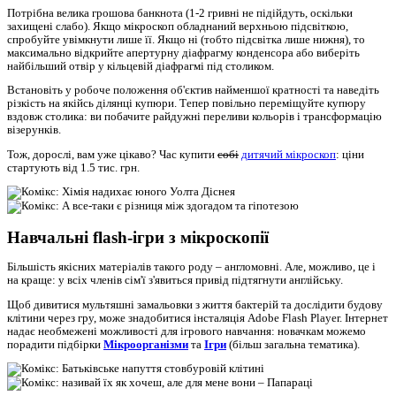
Потрібна велика грошова банкнота (1-2 гривні не підійдуть, оскільки
захищені слабо). Якщо мікроскоп обладнаний верхньою підсвіткою,
спробуйте увімкнути лише її. Якщо ні (тобто підсвітка лише нижня), то
максимально відкрийте апертурну діафрагму конденсора або виберіть
найбільший отвір у кільцевій діафрагмі під столиком.
Встановіть у робоче положення об'єктив найменшої кратності та наведіть
різкість на якійсь ділянці купюри. Тепер повільно переміщуйте купюру
вздовж столика: ви побачите райдужні переливи кольорів і трансформацію
візерунків.
Тож, дорослі, вам уже цікаво? Час купити
собі
дитячий мікроскоп
: ціни
стартують від 1.5 тис. грн.
Навчальні flash-ігри з мікроскопії
Більшість якісних матеріалів такого роду – англомовні. Але, можливо, це і
на краще: у всіх членів сім'ї з'явиться привід підтягнути англійську.
Щоб дивитися мультяшні замальовки з життя бактерій та дослідити будову
клітини через гру, може знадобитися інсталяція Adobe Flash Player. Інтернет
надає необмежені можливості для ігрового навчання: новачкам можемо
порадити підбірки
Мікроорганізми
та
Ігри
(більш загальна тематика).