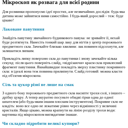
Мікроскоп як розвага для всієї родини
Для розминки пропонуємо ідеї простих, але незвичайних дослідів: будь-яка
дитина може зайнятися ними самостійно. І будь-який дорослий – теж: буде
цікаво!
Лаковане павутиння
Знайдіть павутину звичайного будинкового павука: не зривайте її, нехай
буде розтягнута. Нанесіть тонкий шар лаку для нігтів у центр порожнього
предметного скла. Зачекайте близько хвилини: лак повинен підсохнути, але
залишатися липким.
Прикладіть липку поверхню скла до павутинки і знову зачекайте кілька
секунд: після цього поверніть слайд, «відрізаючи» краєм скла приклеєний
фрагмент павутиння. Якнайшвидше покладіть зверху пластинку покривного
скла: в ідеалі вона теж повинна прилипнути. Слайд готовий: можна класти
під об'єктив мікроскопа.
Сіль та цукор різні не лише на смак
З одного боку порожнього предметного скла насипте трохи солі, з іншого –
дрібку цукру. А тепер акуратно посуньте обидві гірки одна до одної
шпателем (або будь-яким іншим плоским інструментом). Покривне скло не
кладіть: воно все одно не лежатиме рівно через відмінності у величині
кристалів. Якщо цікаво, можна крапнути на лінію розділу трохи води:
картинка під мікроскопом виглядатиме інакше.
Чи складно підробити великі купюри?