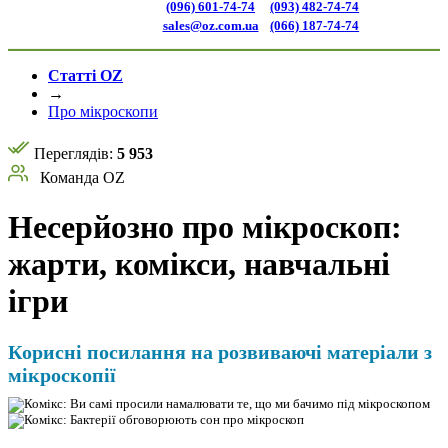
(096) 601-74-74
(093) 482-74-74
sales@oz.com.ua
(066) 187-74-74
Статті OZ
→
Про мікроскопи
Переглядів:
5 953
Команда OZ
Несерйозно про мікроскоп:
жарти, комікси, навчальні
ігри
Корисні посилання на розвиваючі матеріали з
мікроскопії