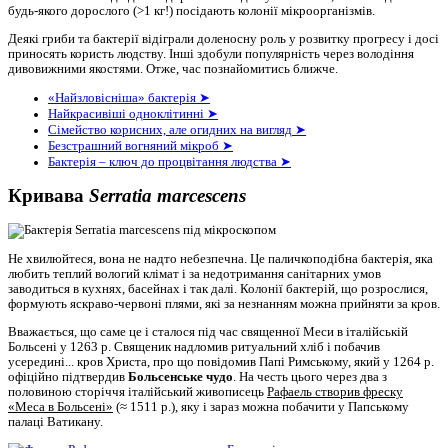
будь-якого дорослого (>1 кг!) посідають колонії мікроорганізмів.
Деякі гриби та бактерії відіграли доленосну роль у розвитку прогресу і досі
приносять користь людству. Інші здобули популярність через володіння
дивовижними якостями. Отже, час познайомитись ближче.
«Найзловісніша» бактерія ➤
Найкрасивіші одноклітинні ➤
Сімейство корисних, але огидних на вигляд ➤
Безстрашний вогняний мікроб ➤
Бактерія – ключ до процвітання людства ➤
Кривава
Serratia marcescens
Не хвилюйтеся, вона не надто небезпечна. Це паличкоподібна бактерія, яка
любить теплий вологий клімат і за недотримання санітарних умов
заводиться в кухнях, басейнах і так далі. Колонії бактерій, що розрослися,
формують яскраво-червоні плями, які за незнанням можна прийняти за кров.
Вважається, що саме це і сталося під час священної Меси в італійській
Больсені у 1263 р. Священик надломив ритуальний хліб і побачив
усередині... кров Христа, про що повідомив Папі Римському, який у 1264 р.
офіційно підтвердив
Больсенське чудо
. На честь цього через два з
половиною сторіччя італійський живописець
Рафаель створив фреску
«Меса в Больсені»
(≈ 1511 р.), яку і зараз можна побачити у Папському
палаці Ватикану.