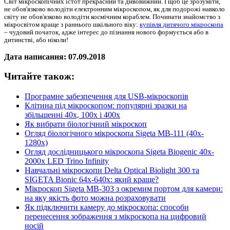
Світ мікроскопічних істот прекрасний та дивовижний. І щоб це зрозуміти,
не обов'язково володіти електронним мікроскопом, як для подорожі навколо
світу не обов'язково володіти космічним кораблем. Починати знайомство з
мікросвітом краще з раннього шкільного віку:
купівля дитячого мікроскопа
– чудовий початок, адже інтерес до пізнання нового формується або в
дитинстві, або ніколи!
Дата написання: 07.09.2018
Читайте також:
Програмне забезпечення для USB-мікроскопів
Клітина під мікроскопом: популярні зразки на
збільшенні 40x, 100x і 400x
Як вибрати біологічний мікроскоп
Огляд біологічного мікроскопа Sigeta MB-111 (40x-
1280x)
Огляд дослідницького мікроскопа Sigeta Biogenic 40x-
2000x LED Trino Infinity
Навчальні мікроскопи Delta Optical Biolight 300 та
SIGETA Bionic 64x-640x: який краще?
Мікроскоп Sigeta MB-303 з окремим портом для камери:
на яку якість фото можна розраховувати
Як підключити камеру до мікроскопа: способи
перенесення зображення з мікроскопа на цифровий
носій