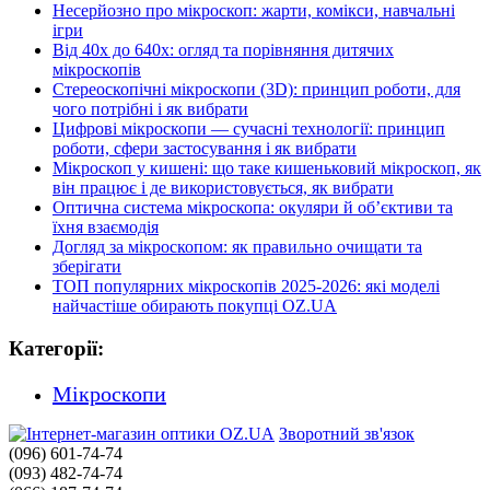
Несерйозно про мікроскоп: жарти, комікси, навчальні
ігри
Від 40x до 640x: огляд та порівняння дитячих
мікроскопів
Стереоскопічні мікроскопи (3D): принцип роботи, для
чого потрібні і як вибрати
Цифрові мікроскопи — сучасні технології: принцип
роботи, сфери застосування і як вибрати
Мікроскоп у кишені: що таке кишеньковий мікроскоп, як
він працює і де використовується, як вибрати
Оптична система мікроскопа: окуляри й об’єктиви та
їхня взаємодія
Догляд за мікроскопом: як правильно очищати та
зберігати
ТОП популярних мікроскопів 2025-2026: які моделі
найчастіше обирають покупці OZ.UA
Категорії:
Мікроскопи
Зворотний зв'язок
(096) 601-74-74
(093) 482-74-74