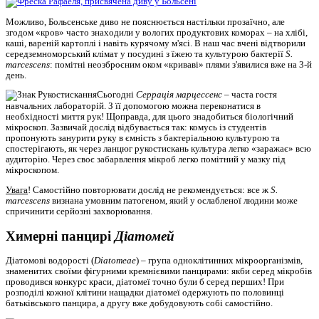
Можливо, Больсенське диво не пояснюється настільки прозаїчно, але
згодом «кров» часто знаходили у вологих продуктових коморах – на хлібі,
каші, вареній картоплі і навіть курячому м'ясі. В наш час вчені відтворили
середземноморський клімат у посудині з їжею та культурою бактерії
S.
marcescens
: помітні неозброєним оком «криваві» плями з'явилися вже на 3-й
день.
Сьогодні
Серрація марцессенс
– часта гостя
навчальних лабораторій. З її допомогою можна переконатися в
необхідності миття рук! Щоправда, для цього знадобиться біологічний
мікроскоп. Зазвичай дослід відбувається так: комусь із студентів
пропонують занурити руку в ємність з бактеріальною культурою та
спостерігають, як через ланцюг рукостискань культура легко «заражає» всю
аудиторію. Через своє забарвлення мікроб легко помітний у мазку під
мікроскопом.
Увага
! Самостійно повторювати дослід не рекомендується: все ж
S.
marcescens
визнана умовним патогеном, який у ослабленої людини може
спричинити серйозні захворювання.
Химерні панцирі
Діатомей
Діатомові водорості (
Diatomeae
) ­– група одноклітинних мікроорганізмів,
знаменитих своїми фігурними кремнієвими панцирами: якби серед мікробів
проводився конкурс краси, діатомеї точно були б серед перших! При
розподілі кожної клітини нащадки діатомеї одержують по половинці
батьківського панцира, а другу вже добудовують собі самостійно.