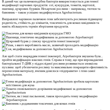
В даний час ця паличкоподібна бактерія використовується для генної
модифікації харчових продуктів: сої, кукурудзи, томатів, картоплі,
пшениці, цукрових буряків. Нехарчові рослини – наприклад, тютюн та
бавовник – також успішно модифікуються Agrobacterium.
Виправлені чарівною паличкою гени забезпечують рослинам підвищену
родючість, стійкість до хімікатів, токсичність для комах-шкідників та
навіть збільшують термін зберігання продуктів.
Але щоб стати знаряддям генної інженерії, Агробактерія змушена була...
пройти модифікацію власних генів. Справа в тому, що при впровадженні
бактеріальної Т-ДНК у піддослідної рослини розвивається злоякісна
пухлина: щоб убезпечити рослину та максимально покращити ефективність
перенесення матеріалу, вченим довелося «підправити» і гени самої
Agrobacterium.