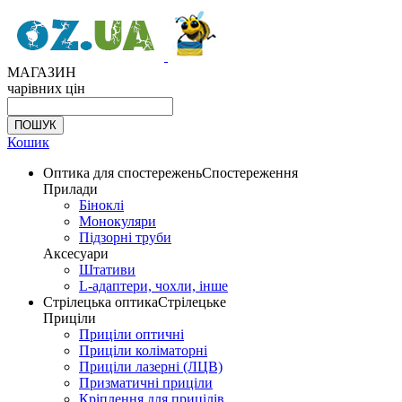
МАГАЗИН
чарівних цін
Кошик
Оптика для спостережень
Спостереження
Прилади
Біноклі
Монокуляри
Підзорні труби
Аксесуари
Штативи
L-адаптери, чохли, інше
Стрілецька оптика
Стрілецьке
Приціли
Приціли оптичні
Приціли коліматорні
Приціли лазерні (ЛЦВ)
Призматичні приціли
Кріплення для прицілів