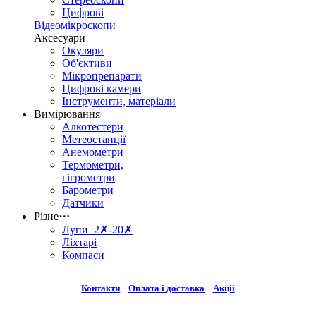
Цифрові
Відеомікроскопи
Аксесуари
Окуляри
Об'єктиви
Мікропрепарати
Цифрові камери
Інструменти, матеріали
Вимірювання
Алкотестери
Метеостанції
Анемометри
Термометри,
гігрометри
Барометри
Датчики
Різне
⋯
Лупи 2✗-20✗
Ліхтарі
Компаси
Контакти
Оплата і доставка
Акції