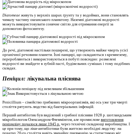
Diatomeae
живуть у верхніх шарах ґрунту та у водоймах, вони становлять
чималу частину океанського планктону. Наземні діатомові водорості
можуть використовувати сонячне світло для отримання енергії за
допомогою фотосинтезу.
До речі, діатомові настільки поширені, що утворюють майже чверть усієї
органічної речовини планети. Їхні панцирі, що складаються з кремнезему,
переробляються і використовуються в побуті повсюдно: розмелені
водорості ви знайдете в зубній пасті, будівельних сумішах і тому подібних
складах.
Пеніцил:
лікувальна пліснява
Penicillium – сімейство грибкових мікроорганізмів, які ось уже три чверті
століття рятують людство від бактеріальних інфекцій.
Перший антибіотик був виділений з грибної плісняви 1928 р. шотландським
мікробіологом Олександром Флеммінгом, але промислове
виготовлення
пеніциліну почалося лише 1945 р.
через технічні складнощі виробництва. І
це при тому, що ліки-антибіотики були життєво необхідні людству: на
початку 20-го століття навіть звичайну пневмонію за статистикою міг