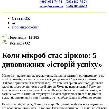
(096) 601-74-74
(093) 482-74-74
sales@oz.com.ua
(066) 187-74-74
Статті OZ
→
Про мікроскопи
Переглядів:
13 305
Команда OZ
Коли мікроб стає зіркою: 5
дивовижних «історій успіху»
Мікроби – найменша форма життя на Землі: ці клітинні організми хоч і не
помітні неозброєним оком, але є всюди, де колись була вода. Словом
"мікроб" прийнято називати бактерії та плісняві гриби, але іноді до цього
класу помилково відносять ще й віруси. Чому це неправильно? Тому що
віруси не є «живими» у сенсі слова. Це внутрішньоклітинні паразити, які
самі не мають клітинної структури і здатні відтворювати собі подібних,
тільки проникнувши в живу клітину та перебудувавши її обмін речовин.
На відміну від вірусів, більшість мікробів здатні співіснувати з людиною
без особливої шкоди для її здоров'я. Складно уявити собі, але понад 2% ваги