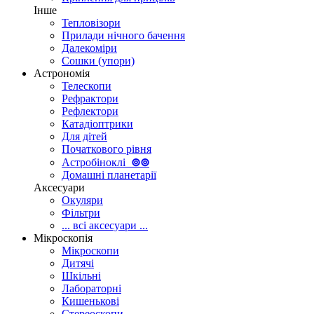
Інше
Тепловізори
Прилади нічного бачення
Далекоміри
Сошки (упори)
Астрономія
Телескопи
Рефрактори
Рефлектори
Катадіоптрики
Для дітей
Початкового рівня
Астробіноклі
⊚
⊚
Домашні планетарії
Аксесуари
Окуляри
Фільтри
... всі аксесуари ...
Мікроскопія
Мікроскопи
Дитячі
Шкільні
Лабораторні
Кишенькові
Стереоскопи