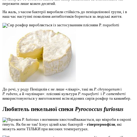
пережити лише кожен десятий.
На жаль, з часом бактерії виробили стійкість до пеніцилінової групи, і в
наш час наступні покоління антибіотиків борються за людські життя.
До речі, у роду Пеніцилів є не лише «лікарі», такі як
P. chrysogenum
і
P. rubens
, а й «кулінари»: плісняві культури
P. roqueforti
і
P. camemberti
використовуються у виготовленні всім відомих сирів рокфор та камамбер.
Любитель пекельної спеки
Pyrococcus furiosus
Вважається, що мікроби в окропі
гинуть. Як би не так! Існує цілий клас бактерій –
гіпертермофіли
, які
можуть жити ТІЛЬКИ при високих температурах.