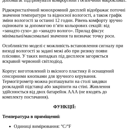
допомагає підтримувати комфортний і безпечний мікроклімат.
Рідкокристалічний монохромний дисплей відображає поточні
значення температури та відносної вологості, а також графік
зміни вологості за останні 12 годин. Рівень комфорту зручно
оцінювати за допомогою п’яти кольорових секцій: від
«занадто сухо» до «занадто волого». Прилад фіксує
мінімальні/максимальні значення та визначає точку роси.
Особливістю моделі є можливість встановлення сигналу при
виході вологості за задані межі або при ризику появи
плісняви. У таких випадках під дисплеєм загоряється
яскравий червоний світлодіод.
Корпус виготовлений із якісного пластику й оснащений
сенсорними кнопками для зручного керування.
Термогігрометр можна розташувати на столі завдяки
розкладній підставці або закріпити на стіні. Живлення
здійснюється від двох батарейок AAA (не входять до
комплекту постачання).
ФУНКЦІЇ:
Температура в приміщенні:
Одиниці вимірювання: °С/°F