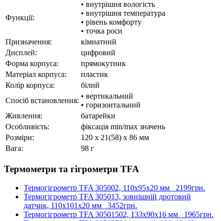
• внутрішня вологість
• внутрішня температура
Функції:
• рівень комфорту
• точка роси
Призначення:
кімнатний
Дисплей:
цифровий
Форма корпуса:
прямокутник
Матеріал корпуса:
пластик
Колір корпуса:
білий
• вертикальний
Спосіб встановлення:
• горизонтальний
Живлення:
батарейки
Особливість:
фіксація min/max значень
Розміри:
120 x 21(58) x 86 мм
Вага:
98 г
Термометри та гігрометри TFA
Термогігрометр TFA 305002, 110х95х20 мм
2199грн.
Термогігрометр TFA 305013, зовнішній дротовий
датчик, 110х101х20 мм
3452грн.
Термогігрометр TFA 30501502, 133х90х16 мм
1965грн.