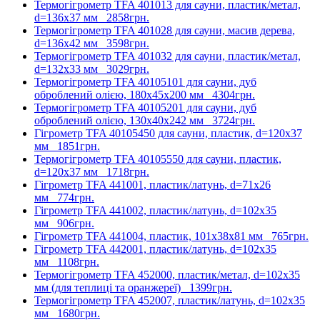
Термогігрометр TFA 401013 для сауни, пластик/метал,
d=136х37 мм
2858грн.
Термогігрометр TFA 401028 для сауни, масив дерева,
d=136х42 мм
3598грн.
Термогігрометр TFA 401032 для сауни, пластик/метал,
d=132х33 мм
3029грн.
Термогігрометр TFA 40105101 для сауни, дуб
оброблений олією, 180х45х200 мм
4304грн.
Термогігрометр TFA 40105201 для сауни, дуб
оброблений олією, 130x40x242 мм
3724грн.
Гігрометр TFA 40105450 для сауни, пластик, d=120х37
мм
1851грн.
Термогігрометр TFA 40105550 для сауни, пластик,
d=120х37 мм
1718грн.
Гігрометр TFA 441001, пластик/латунь, d=71х26
мм
774грн.
Гігрометр TFA 441002, пластик/латунь, d=102х35
мм
906грн.
Гігрометр TFA 441004, пластик, 101х38х81 мм
765грн.
Гігрометр TFA 442001, пластик/латунь, d=102х35
мм
1108грн.
Термогігрометр TFA 452000, пластик/метал, d=102х35
мм (для теплиці та оранжереї)
1399грн.
Термогігрометр TFA 452007, пластик/латунь, d=102х35
мм
1680грн.