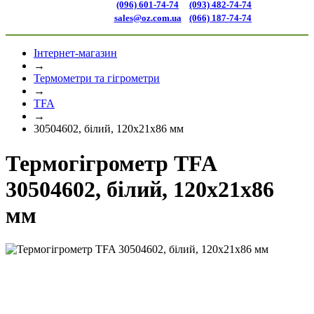
(096) 601-74-74
(093) 482-74-74
sales@oz.com.ua
(066) 187-74-74
Інтернет-магазин
→
Термометри та гігрометри
→
TFA
→
30504602, білий, 120x21x86 мм
Термогігрометр TFA
30504602, білий, 120x21x86
мм