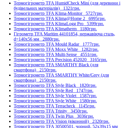
Термогігрометр TFA HumidCheck Mini (для деревини і
будівельних матеріалів)
1321грн.
Термогігрометр TFA Klima-Monitor
5727грн.
Термогігрометр TFA Klima@Home 2
6995грн.
Термогігрометр TFA KlimaLogg Pro
5399грн.
Термогігрометр TFA Klimatherm
1180грн.
Гігрометр TFA Maritim 44101854, нержавіюча сталь,
d=140х56 мм
2880грн.
Термогігрометр TFA Mould Radar
1777грн.
Термогігрометр TFA Moxx White
1282грн.
Термогігрометр TFA Multi-Sense
4551грн.
Термогігрометр TFA Precision 452020
3165грн.
Термогігрометр TFA SMARTHY Black (для
смартфона)
2150грн.
Термогігрометр TFA SMARTHY White/Grey (для
смартфона)
2150грн.
Термогігрометр TFA Style Black
1820грн.
Термогігрометр TFA Style Red
1747грн.
Термогігрометр TFA Style Violet
1587грн.
Термогігрометр TFA Style White
1580грн.
Термогігрометр TFA Terracheck
1145грн.
Термогігрометр TFA Trinity
3450грн.
Термогігрометр TFA Twin Plus
3036грн.
Термогігрометр TFA Vision (віконний)
2320грн.
Термогігрометр TFA 30500501, чорний, 52х39х15 мм