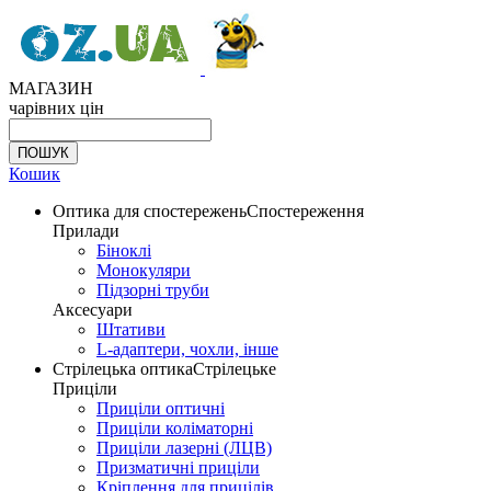
МАГАЗИН
чарівних цін
Кошик
Оптика для спостережень
Спостереження
Прилади
Біноклі
Монокуляри
Підзорні труби
Аксесуари
Штативи
L-адаптери, чохли, інше
Стрілецька оптика
Стрілецьке
Приціли
Приціли оптичні
Приціли коліматорні
Приціли лазерні (ЛЦВ)
Призматичні приціли
Кріплення для прицілів