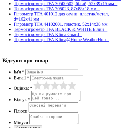
Термогігрометр TFA 30500502, білий, 52х39х15 мм
Термогігрометр TFA 305023, 87х88х18 мм
Гігрометр TFA 401012 для сауни, пластик/метал,
d=162х41 мм
Гігрометр TFA 44102001, пластик, 52x14x38 мм
Термогігрометр TFA BLACK & WHITE Білий
Термогігрометр TFA Klima Guard
Термогігрометр TFA Klima@Home WeatherHub
Відгуки про товар
Ім'я *
E-mail *
Оцінка: *
Відгук *
Плюси
Мінуси