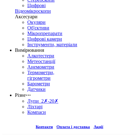
Цифрові
Відеомікроскопи
Аксесуари
Окуляри
Об'єктиви
Мікропрепарати
Цифрові камери
Інструменти, матеріали
Вимірювання
Алкотестери
Метеостанції
Анемометри
Термометри,
гігрометри
Барометри
Датчики
Різне
⋯
Лупи 2✗-20✗
Ліхтарі
Компаси
Контакти
Оплата і доставка
Акції