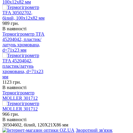
100x12x82 мм
989
грн.
В наявності
Термогігрометр TFA
45204042, пластик/
латунь хромована,
d=71х23 мм
1123
грн.
В наявності
Термогігрометр
MOLLER 301712
966
грн.
В наявності
30504602, білий, 120X21X86 мм
Зворотний зв'язок