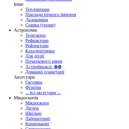
Інше
Тепловізори
Прилади нічного бачення
Далекоміри
Сошки (упори)
Астрономія
Телескопи
Рефрактори
Рефлектори
Катадіоптрики
Для дітей
Початкового рівня
Астробіноклі
⊚
⊚
Домашні планетарії
Аксесуари
Окуляри
Фільтри
... всі аксесуари ...
Мікроскопія
Мікроскопи
Дитячі
Шкільні
Лабораторні
Кишенькові
Стереоскопи