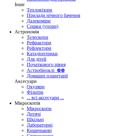
Інше
Тепловізори
Прилади нічного бачення
Далекоміри
Сошки (упори)
Астрономія
Телескопи
Рефрактори
Рефлектори
Катадіоптрики
Для дітей
Початкового рівня
Астробіноклі
⊚
⊚
Домашні планетарії
Аксесуари
Окуляри
Фільтри
... всі аксесуари ...
Мікроскопія
Мікроскопи
Дитячі
Шкільні
Лабораторні
Кишенькові
Стереоскопи