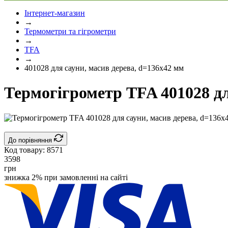
Інтернет-магазин
→
Термометри та гігрометри
→
TFA
→
401028 для сауни, масив дерева, d=136х42 мм
Термогігрометр TFA 401028 дл
До порівняння
Код товару:
8571
3598
грн
знижка 2% при замовленні на сайті