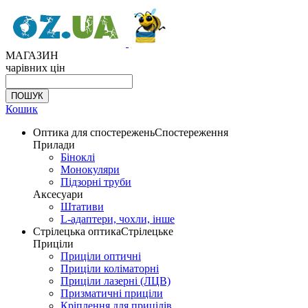
МАГАЗИН
чарівних цін
Кошик
Оптика для спостережень
Спостереження
Прилади
Біноклі
Монокуляри
Підзорні труби
Аксесуари
Штативи
L-адаптери, чохли, інше
Стрілецька оптика
Стрілецьке
Приціли
Приціли оптичні
Приціли коліматорні
Приціли лазерні (ЛЦВ)
Призматичні приціли
Кріплення для прицілів