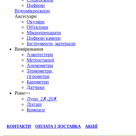
Цифрові
Відеомікроскопи
Аксесуари
Окуляри
Об'єктиви
Мікропрепарати
Цифрові камери
Інструменти, матеріали
Вимірювання
Алкотестери
Метеостанції
Анемометри
Термометри,
гігрометри
Барометри
Датчики
Різне
⋯
Лупи 2✗-20✗
Ліхтарі
Компаси
КОНТАКТИ
ОПЛАТА І ДОСТАВКА
АКЦІЇ