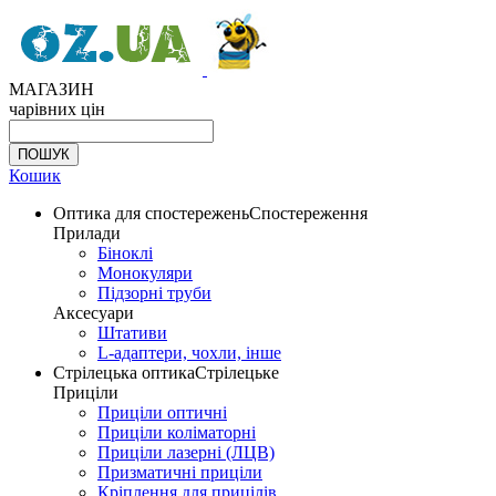
МАГАЗИН
чарівних цін
Кошик
Оптика для спостережень
Спостереження
Прилади
Біноклі
Монокуляри
Підзорні труби
Аксесуари
Штативи
L-адаптери, чохли, інше
Стрілецька оптика
Стрілецьке
Приціли
Приціли оптичні
Приціли коліматорні
Приціли лазерні (ЛЦВ)
Призматичні приціли
Кріплення для прицілів