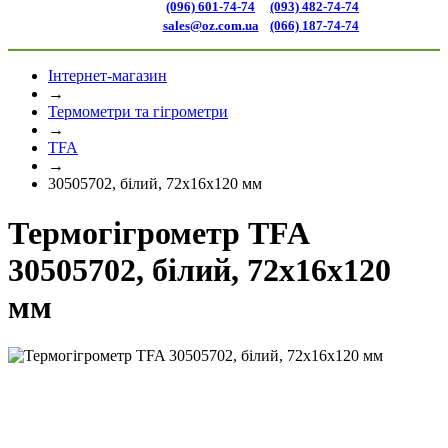
(096) 601-74-74
(093) 482-74-74
sales@oz.com.ua
(066) 187-74-74
Інтернет-магазин
→
Термометри та гігрометри
→
TFA
→
30505702, білий, 72x16x120 мм
Термогігрометр TFA
30505702, білий, 72x16x120
мм