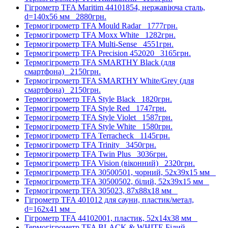
Гігрометр TFA Maritim 44101854, нержавіюча сталь,
d=140х56 мм
2880грн.
Термогігрометр TFA Mould Radar
1777грн.
Термогігрометр TFA Moxx White
1282грн.
Термогігрометр TFA Multi-Sense
4551грн.
Термогігрометр TFA Precision 452020
3165грн.
Термогігрометр TFA SMARTHY Black (для
смартфона)
2150грн.
Термогігрометр TFA SMARTHY White/Grey (для
смартфона)
2150грн.
Термогігрометр TFA Style Black
1820грн.
Термогігрометр TFA Style Red
1747грн.
Термогігрометр TFA Style Violet
1587грн.
Термогігрометр TFA Style White
1580грн.
Термогігрометр TFA Terracheck
1145грн.
Термогігрометр TFA Trinity
3450грн.
Термогігрометр TFA Twin Plus
3036грн.
Термогігрометр TFA Vision (віконний)
2320грн.
Термогігрометр TFA 30500501, чорний, 52х39х15 мм
Термогігрометр TFA 30500502, білий, 52х39х15 мм
Термогігрометр TFA 305023, 87х88х18 мм
Гігрометр TFA 401012 для сауни, пластик/метал,
d=162х41 мм
Гігрометр TFA 44102001, пластик, 52x14x38 мм
Термогігрометр TFA BLACK & WHITE Білий