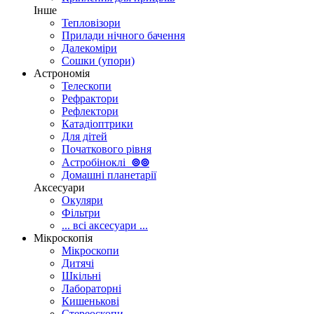
Інше
Тепловізори
Прилади нічного бачення
Далекоміри
Сошки (упори)
Астрономія
Телескопи
Рефрактори
Рефлектори
Катадіоптрики
Для дітей
Початкового рівня
Астробіноклі
⊚
⊚
Домашні планетарії
Аксесуари
Окуляри
Фільтри
... всі аксесуари ...
Мікроскопія
Мікроскопи
Дитячі
Шкільні
Лабораторні
Кишенькові
Стереоскопи