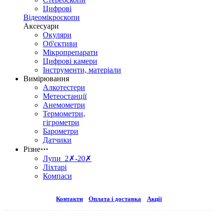
Цифрові
Відеомікроскопи
Аксесуари
Окуляри
Об'єктиви
Мікропрепарати
Цифрові камери
Інструменти, матеріали
Вимірювання
Алкотестери
Метеостанції
Анемометри
Термометри,
гігрометри
Барометри
Датчики
Різне
⋯
Лупи 2✗-20✗
Ліхтарі
Компаси
Контакти
Оплата і доставка
Акції