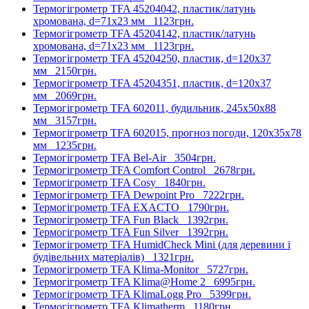
Термогігрометр TFA 45204042, пластик/латунь
хромована, d=71х23 мм
1123грн.
Термогігрометр TFA 45204142, пластик/латунь
хромована, d=71х23 мм
1123грн.
Термогігрометр TFA 45204250, пластик, d=120х37
мм
2150грн.
Термогігрометр TFA 45204351, пластик, d=120х37
мм
2069грн.
Термогігрометр TFA 602011, будильник, 245x50x88
мм
3157грн.
Термогігрометр TFA 602015, прогноз погоди, 120x35x78
мм
1235грн.
Термогігрометр TFA Bel-Air
3504грн.
Термогігрометр TFA Comfort Control
2678грн.
Термогігрометр TFA Cosy
1840грн.
Термогігрометр TFA Dewpoint Pro
7222грн.
Термогігрометр TFA EXACTO
1790грн.
Термогігрометр TFA Fun Black
1392грн.
Термогігрометр TFA Fun Silver
1392грн.
Термогігрометр TFA HumidCheck Mini (для деревини і
будівельних матеріалів)
1321грн.
Термогігрометр TFA Klima-Monitor
5727грн.
Термогігрометр TFA Klima@Home 2
6995грн.
Термогігрометр TFA KlimaLogg Pro
5399грн.
Термогігрометр TFA Klimatherm
1180грн.