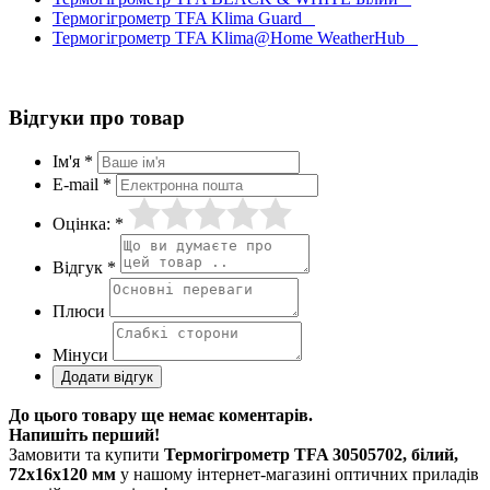
Термогігрометр TFA Klima Guard
Термогігрометр TFA Klima@Home WeatherHub
Відгуки про товар
Ім'я *
E-mail *
Оцінка: *
Відгук *
Плюси
Мінуси
До цього товару ще немає коментарів.
Напишіть перший!
Замовити та купити
Термогігрометр TFA 30505702, білий,
72x16x120 мм
у нашому інтернет-магазині оптичних приладів