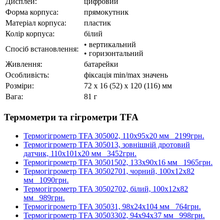
Дисплей:
цифровий
Форма корпуса:
прямокутник
Матеріал корпуса:
пластик
Колір корпуса:
білий
• вертикальний
Спосіб встановлення:
• горизонтальний
Живлення:
батарейки
Особливість:
фіксація min/max значень
Розміри:
72 x 16 (52) x 120 (116) мм
Вага:
81 г
Термометри та гігрометри TFA
Термогігрометр TFA 305002, 110х95х20 мм
2199грн.
Термогігрометр TFA 305013, зовнішній дротовий
датчик, 110х101х20 мм
3452грн.
Термогігрометр TFA 30501502, 133х90х16 мм
1965грн.
Термогігрометр TFA 30502701, чорний, 100x12x82
мм
1090грн.
Термогігрометр TFA 30502702, білий, 100x12x82
мм
989грн.
Термогігрометр TFA 305031, 98x24x104 мм
764грн.
Термогігрометр TFA 30503302, 94x94x37 мм
998грн.