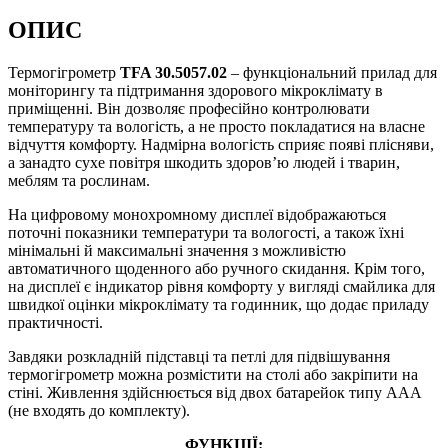
ОПИС
Термогігрометр
TFA 30.5057.02
– функціональний прилад для
моніторингу та підтримання здорового мікроклімату в
приміщенні. Він дозволяє професійно контролювати
температуру та вологість, а не просто покладатися на власне
відчуття комфорту. Надмірна вологість сприяє появі плісняви,
а занадто сухе повітря шкодить здоров’ю людей і тварин,
меблям та рослинам.
На цифровому монохромному дисплеї відображаються
поточні показники температури та вологості, а також їхні
мінімальні й максимальні значення з можливістю
автоматичного щоденного або ручного скидання. Крім того,
на дисплеї є індикатор рівня комфорту у вигляді смайлика для
швидкої оцінки мікроклімату та годинник, що додає приладу
практичності.
Завдяки розкладній підставці та петлі для підвішування
термогігрометр можна розмістити на столі або закріпити на
стіні. Живлення здійснюється від двох батарейок типу ААА
(не входять до комплекту).
ФУНКЦІЇ: