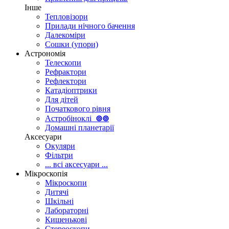
Інше
Тепловізори
Прилади нічного бачення
Далекоміри
Сошки (упори)
Астрономія
Телескопи
Рефрактори
Рефлектори
Катадіоптрики
Для дітей
Початкового рівня
Астробіноклі
⊚
⊚
Домашні планетарії
Аксесуари
Окуляри
Фільтри
... всі аксесуари ...
Мікроскопія
Мікроскопи
Дитячі
Шкільні
Лабораторні
Кишенькові
Стереоскопи