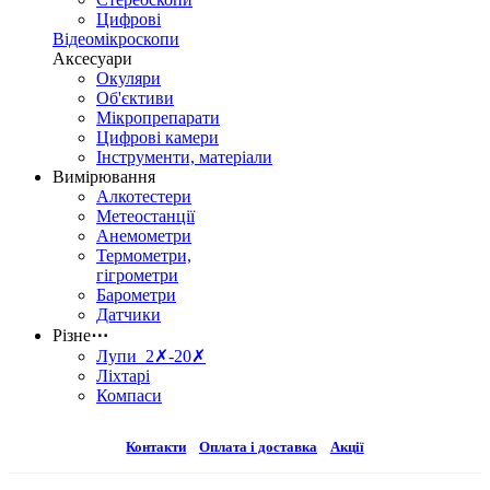
Цифрові
Відеомікроскопи
Аксесуари
Окуляри
Об'єктиви
Мікропрепарати
Цифрові камери
Інструменти, матеріали
Вимірювання
Алкотестери
Метеостанції
Анемометри
Термометри,
гігрометри
Барометри
Датчики
Різне
⋯
Лупи 2✗-20✗
Ліхтарі
Компаси
Контакти
Оплата і доставка
Акції