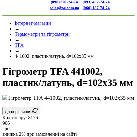
(096) 601-74-74
(093) 482-74-74
sales@oz.com.ua
(066) 187-74-74
Інтернет-магазин
→
Термометри та гігрометри
→
TFA
→
441002, пластик/латунь, d=102х35 мм
Гігрометр TFA 441002,
пластик/латунь, d=102х35 мм
До порівняння
Код товару:
8176
906
грн
знижка 2% при замовленні на сайті