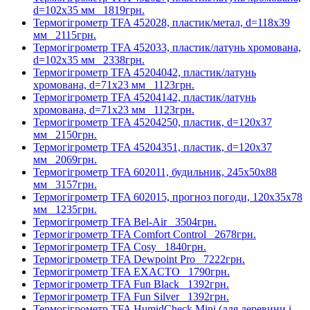
d=102х35 мм
1819грн.
Термогігрометр TFA 452028, пластик/метал, d=118х39
мм
2115грн.
Термогігрометр TFA 452033, пластик/латунь хромована,
d=102x35 мм
2338грн.
Термогігрометр TFA 45204042, пластик/латунь
хромована, d=71х23 мм
1123грн.
Термогігрометр TFA 45204142, пластик/латунь
хромована, d=71х23 мм
1123грн.
Термогігрометр TFA 45204250, пластик, d=120х37
мм
2150грн.
Термогігрометр TFA 45204351, пластик, d=120х37
мм
2069грн.
Термогігрометр TFA 602011, будильник, 245x50x88
мм
3157грн.
Термогігрометр TFA 602015, прогноз погоди, 120x35x78
мм
1235грн.
Термогігрометр TFA Bel-Air
3504грн.
Термогігрометр TFA Comfort Control
2678грн.
Термогігрометр TFA Cosy
1840грн.
Термогігрометр TFA Dewpoint Pro
7222грн.
Термогігрометр TFA EXACTO
1790грн.
Термогігрометр TFA Fun Black
1392грн.
Термогігрометр TFA Fun Silver
1392грн.
Термогігрометр TFA HumidCheck Mini (для деревини і