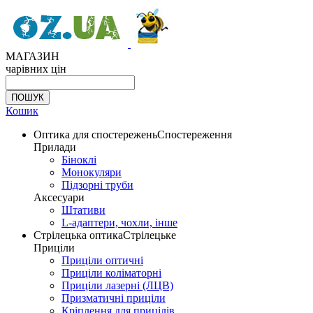
МАГАЗИН
чарівних цін
Кошик
Оптика для спостережень
Спостереження
Прилади
Біноклі
Монокуляри
Підзорні труби
Аксесуари
Штативи
L-адаптери, чохли, інше
Стрілецька оптика
Стрілецьке
Приціли
Приціли оптичні
Приціли коліматорні
Приціли лазерні (ЛЦВ)
Призматичні приціли
Кріплення для прицілів