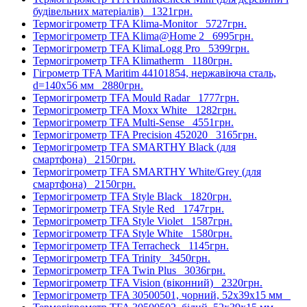
будівельних матеріалів)
1321грн.
Термогігрометр TFA Klima-Monitor
5727грн.
Термогігрометр TFA Klima@Home 2
6995грн.
Термогігрометр TFA KlimaLogg Pro
5399грн.
Термогігрометр TFA Klimatherm
1180грн.
Гігрометр TFA Maritim 44101854, нержавіюча сталь,
d=140х56 мм
2880грн.
Термогігрометр TFA Mould Radar
1777грн.
Термогігрометр TFA Moxx White
1282грн.
Термогігрометр TFA Multi-Sense
4551грн.
Термогігрометр TFA Precision 452020
3165грн.
Термогігрометр TFA SMARTHY Black (для
смартфона)
2150грн.
Термогігрометр TFA SMARTHY White/Grey (для
смартфона)
2150грн.
Термогігрометр TFA Style Black
1820грн.
Термогігрометр TFA Style Red
1747грн.
Термогігрометр TFA Style Violet
1587грн.
Термогігрометр TFA Style White
1580грн.
Термогігрометр TFA Terracheck
1145грн.
Термогігрометр TFA Trinity
3450грн.
Термогігрометр TFA Twin Plus
3036грн.
Термогігрометр TFA Vision (віконний)
2320грн.
Термогігрометр TFA 30500501, чорний, 52х39х15 мм