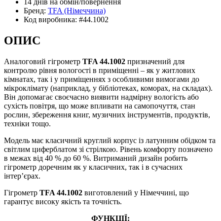
14 днів
на обмін/повернення
Бренд:
TFA
(Німеччина)
Код виробника:
#44.1002
ОПИС
Аналоговий гігрометр
TFA 44.1002
призначений для
контролю рівня вологості в приміщенні – як у житлових
кімнатах, так і у приміщеннях з особливими вимогами до
мікроклімату (наприклад, у бібліотеках, коморах, на складах).
Він допомагає своєчасно виявити надмірну вологість або
сухість повітря, що може впливати на самопочуття, стан
рослин, збереження книг, музичних інструментів, продуктів,
техніки тощо.
Модель має класичний круглий корпус із латунним обідком та
світлим циферблатом зі стрілкою. Рівень комфорту позначено
в межах від 40 % до 60 %. Витриманий дизайн робить
гігрометр доречним як у класичних, так і в сучасних
інтер’єрах.
Гігрометр
TFA 44.1002
виготовлений у Німеччині, що
гарантує високу якість та точність.
ФУНКЦІЇ: