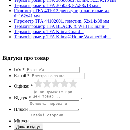
Термогігрометр TFA 30500502, білий, 52х39х15 мм
Термогігрометр TFA 305023, 87х88х18 мм
Гігрометр TFA 401012 для сауни, пластик/метал,
d=162х41 мм
Гігрометр TFA 44102001, пластик, 52x14x38 мм
Термогігрометр TFA BLACK & WHITE Білий
Термогігрометр TFA Klima Guard
Термогігрометр TFA Klima@Home WeatherHub
Відгуки про товар
Ім'я *
E-mail *
Оцінка: *
Відгук *
Плюси
Мінуси