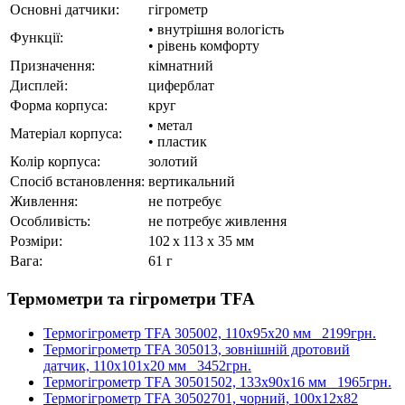
Основні датчики:
гігрометр
• внутрішня вологість
Функції:
• рівень комфорту
Призначення:
кімнатний
Дисплей:
циферблат
Форма корпуса:
круг
• метал
Матеріал корпуса:
• пластик
Колір корпуса:
золотий
Спосіб встановлення:
вертикальний
Живлення:
не потребує
Особливість:
не потребує живлення
Розміри:
102 x 113 x 35 мм
Вага:
61 г
Термометри та гігрометри TFA
Термогігрометр TFA 305002, 110х95х20 мм
2199грн.
Термогігрометр TFA 305013, зовнішній дротовий
датчик, 110х101х20 мм
3452грн.
Термогігрометр TFA 30501502, 133х90х16 мм
1965грн.
Термогігрометр TFA 30502701, чорний, 100x12x82