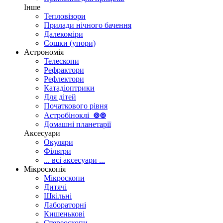
Інше
Тепловізори
Прилади нічного бачення
Далекоміри
Сошки (упори)
Астрономія
Телескопи
Рефрактори
Рефлектори
Катадіоптрики
Для дітей
Початкового рівня
Астробіноклі
⊚
⊚
Домашні планетарії
Аксесуари
Окуляри
Фільтри
... всі аксесуари ...
Мікроскопія
Мікроскопи
Дитячі
Шкільні
Лабораторні
Кишенькові
Стереоскопи