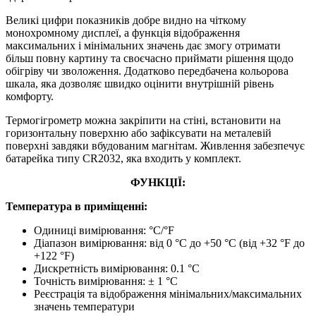
Великі цифри показників добре видно на чіткому
монохромному дисплеї, а функція відображення
максимальних і мінімальних значень дає змогу отримати
більш повну картину та своєчасно приймати рішення щодо
обігріву чи зволоження. Додатково передбачена кольорова
шкала, яка дозволяє швидко оцінити внутрішній рівень
комфорту.
Термогігрометр можна закріпити на стіні, встановити на
горизонтальну поверхню або зафіксувати на металевій
поверхні завдяки вбудованим магнітам. Живлення забезпечує
батарейка типу CR2032, яка входить у комплект.
ФУНКЦІЇ:
Температура в приміщенні:
Одиниці вимірювання: °С/°F
Діапазон вимірювання: від 0 °C до +50 °C (від +32 °F до
+122 °F)
Дискретність вимірювання: 0.1 °C
Точність вимірювання: ± 1 °С
Реєстрація та відображення мінімальних/максимальних
значень температури