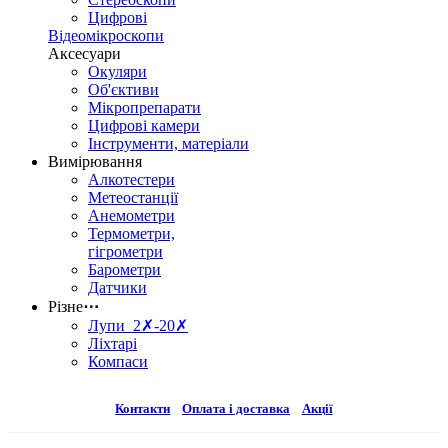
Цифрові
Відеомікроскопи
Аксесуари
Окуляри
Об'єктиви
Мікропрепарати
Цифрові камери
Інструменти, матеріали
Вимірювання
Алкотестери
Метеостанції
Анемометри
Термометри,
гігрометри
Барометри
Датчики
Різне
⋯
Лупи 2✗-20✗
Ліхтарі
Компаси
Контакти
Оплата і доставка
Акції