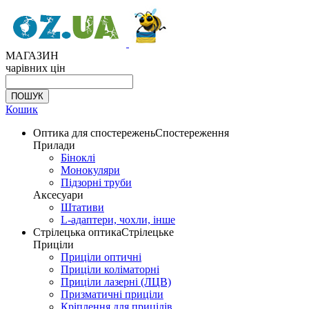
МАГАЗИН
чарівних цін
Кошик
Оптика для спостережень
Спостереження
Прилади
Біноклі
Монокуляри
Підзорні труби
Аксесуари
Штативи
L-адаптери, чохли, інше
Стрілецька оптика
Стрілецьке
Приціли
Приціли оптичні
Приціли коліматорні
Приціли лазерні (ЛЦВ)
Призматичні приціли
Кріплення для прицілів