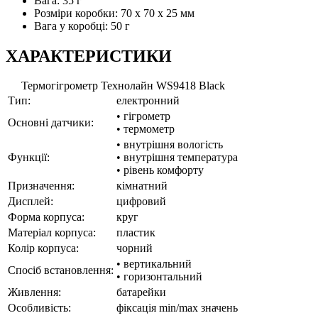
Вага: 35 г
Розміри коробки: 70 х 70 х 25 мм
Вага у коробці: 50 г
ХАРАКТЕРИСТИКИ
Термогігрометр Технолайн WS9418 Black
Тип:
електронний
• гігрометр
Основні датчики:
• термометр
• внутрішня вологість
Функції:
• внутрішня температура
• рівень комфорту
Призначення:
кімнатний
Дисплей:
цифровий
Форма корпуса:
круг
Матеріал корпуса:
пластик
Колір корпуса:
чорний
• вертикальний
Спосіб встановлення:
• горизонтальний
Живлення:
батарейки
Особливість:
фіксація min/max значень