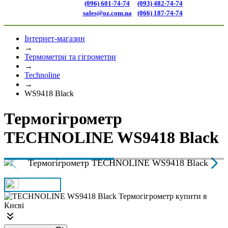
(096) 601-74-74
(093) 482-74-74
sales@oz.com.ua
(066) 187-74-74
Інтернет-магазин
→
Термометри та гігрометри
→
Technoline
→
WS9418 Black
Термогігрометр
TECHNOLINE WS9418 Black