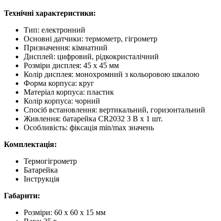
Технічні характеристики:
Тип: електронний
Основні датчики: термометр, гігрометр
Призначення: кімнатний
Дисплей: цифровий, рідкокристалічний
Розміри дисплея: 45 х 45 мм
Колір дисплея: монохромний з кольоровою шкалою
Форма корпуса: круг
Матеріал корпуса: пластик
Колір корпуса: чорний
Спосіб встановлення: вертикальний, горизонтальний
Живлення: батарейка CR2032 3 В х 1 шт.
Особливість: фіксація min/max значень
Комплектація:
Термогігрометр
Батарейка
Інструкція
Габарити:
Розміри: 60 х 60 х 15 мм