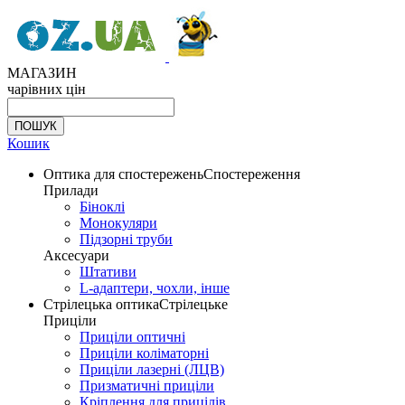
МАГАЗИН
чарівних цін
Кошик
Оптика для спостережень
Спостереження
Прилади
Біноклі
Монокуляри
Підзорні труби
Аксесуари
Штативи
L-адаптери, чохли, інше
Стрілецька оптика
Стрілецьке
Приціли
Приціли оптичні
Приціли коліматорні
Приціли лазерні (ЛЦВ)
Призматичні приціли
Кріплення для прицілів