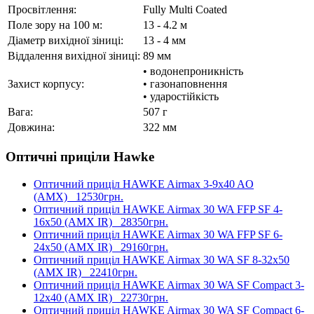
Просвітлення:
Fully Multi Coated
Поле зору на 100 м:
13 - 4.2 м
Діаметр вихідної зіниці:
13 - 4 мм
Віддалення вихідної зіниці:
89 мм
• водонепроникність
Захист корпусу:
• газонаповнення
• ударостійкість
Вага:
507 г
Довжина:
322 мм
Оптичні приціли Hawke
Оптичний приціл HAWKE Airmax 3-9x40 AO
(AMX)
12530грн.
Оптичний приціл HAWKE Airmax 30 WA FFP SF 4-
16x50 (AMX IR)
28350грн.
Оптичний приціл HAWKE Airmax 30 WA FFP SF 6-
24x50 (AMX IR)
29160грн.
Оптичний приціл HAWKE Airmax 30 WA SF 8-32x50
(AMX IR)
22410грн.
Оптичний приціл HAWKE Airmax 30 WA SF Compact 3-
12x40 (AMX IR)
22730грн.
Оптичний приціл HAWKE Airmax 30 WA SF Compact 6-