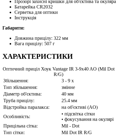
Прозорі захисні кришки для об'єктива та окуляра
Батарейка CR2032
Серветка для оптики
Інструкція
Габарити:
Довжина прицілу: 322 мм
Вага прицілу: 507 г
ХАРАКТЕРИСТИКИ
Оптичний приціл Хоук Vantage IR 3-9x40 AO (Mil Dot
R/G)
Збільшення:
3 - 9 x
Тип збільшення:
змінне
Діаметр об'єктива:
40 мм
Труба прицілу:
25.4 мм
Відстройка паралакса:
на об'єктиві (AO)
• підсвітка сітки
Особливість:
• фокусування на окулярі
Прицільна сітка:
Mil - Dot
Тип сітки:
Mil Dot IR R/G