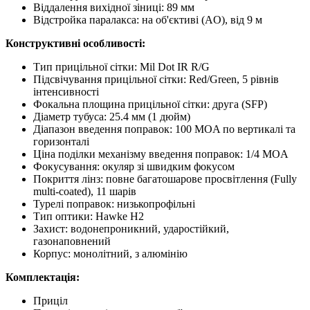
Віддалення вихідної зіниці: 89 мм
Відстройка паралакса: на об'єктиві (AO), від 9 м
Конструктивні особливості:
Тип прицільної сітки: Mil Dot IR R/G
Підсвічування прицільної сітки: Red/Green, 5 рівнів
інтенсивності
Фокальна площина прицільної сітки: друга (SFP)
Діаметр тубуса: 25.4 мм (1 дюйм)
Діапазон введення поправок: 100 MOA по вертикалі та
горизонталі
Ціна поділки механізму введення поправок: 1/4 MOA
Фокусування: окуляр зі швидким фокусом
Покриття лінз: повне багатошарове просвітлення (Fully
multi-coated), 11 шарів
Турелі поправок: низькопрофільні
Тип оптики: Hawke H2
Захист: водонепроникний, ударостійкий,
газонаповнений
Корпус: монолітний, з алюмінію
Комплектація:
Приціл