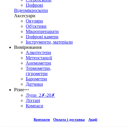
Цифрові
Відеомікроскопи
Аксесуари
Окуляри
Об'єктиви
Мікропрепарати
Цифрові камери
Інструменти, матеріали
Вимірювання
Алкотестери
Метеостанції
Анемометри
Термометри,
гігрометри
Барометри
Датчики
Різне
⋯
Лупи 2✗-20✗
Ліхтарі
Компаси
Контакти
Оплата і доставка
Акції