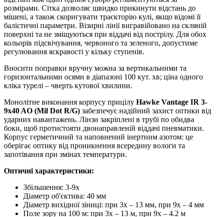
розмірами. Сітка дозволяє швидко прикинути відстань до
мішені, а також скоригувати траєкторію кулі, якщо відомі її
балістичні параметри. Візирні лінії вигравійовано на скляній
поверхні та не зміщуються при віддачі від пострілу. Для обох
кольорів підсвічування, червоного та зеленого, допустиме
регулювання яскравості у кільку ступенів.
Вносити поправки вручну можна за вертикальними та
горизонтальними осями в діапазоні 100 кут. хв; ціна одного
кліка турелі – чверть кутової хвилини.
Монолітне виконання корпусу прицілу
Hawke Vantage IR 3-
9x40 AO (Mil Dot R/G)
забезпечує надійний захист оптики від
ударних навантажень. Лінзи закріплені в трубі по обидва
боки, щоб протистояти двонаправленій віддачі пневматики.
Корпус герметичний та наповнений інертним азотом: це
оберігає оптику від проникнення всередину вологи та
запотівання при змінах температури.
Оптичні характеристики:
Збільшення: 3-9x
Діаметр об'єктива: 40 мм
Діаметр вихідної зіниці: при 3х – 13 мм, при 9х – 4 мм
Поле зору на 100 м: при 3х – 13 м, при 9х – 4.2 м