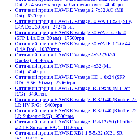
Dot, 25.4 мм) + кільця на Ластівчин хвіст
4050грн.
Оптичний приціл HAWKE Vantage 2-7x32 AO (Mil
Dot)
6370грн.
Оптичний приціл HAWKE Vantage 30 WA 1-8x24 (SFP,
L4A Dot, 30 мм)
27270грн.
Оптичний приціл HAWKE Vantage 30 WA 2.5-10x50
(SFP, L4A Dot, 30 мм)
17500грн.
Оптичний приціл HAWKE Vantage 30 WA IR 1.5-6x44
(L4A Dot)
10370грн.
Оптичний приціл HAWKE Vantage 4x32 (30/30
Duplex)
4540грн.
Оптичний приціл HAWKE Vantage 4x32 (Mil
Dot)
4540грн.
Оптичний приціл HAWKE Vantage HD 1-8x24 (SFP,
BDC 5.56, 30 мм)
23060грн.
Оптичний приціл HAWKE Vantage IR 3-9x40 (Mil Dot
R/G)
8480грн.
Оптичний приціл HAWKE Vantage IR 3-9x40 (Rimfire .22
LR HV R/G)
9400грн.
Оптичний приціл HAWKE Vantage IR 3-9x40 (Rimfire .22
LR Subsonic R/G)
9500грн.
Оптичний приціл HAWKE Vantage IR 4-12x50 (Rimfire
.22 LR Subsonic R/G)
11120грн.
Оптичний приціл HAWKE XB1 1.5-5x32 (XB1 SR
IR)
11340грн.