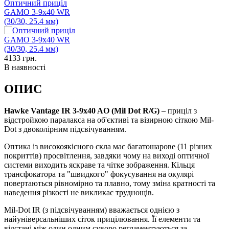
Оптичний приціл
GAMO 3-9x40 WR
(30/30, 25.4 мм)
4133
грн.
В наявності
ОПИС
Hawke Vantage IR 3-9x40 AO (Mil Dot R/G)
– приціл з
відстройкою паралакса на об'єктиві та візирною сіткою Mil-
Dot з двоколірним підсвічуванням.
Оптика із високоякісного скла має багатошарове (11 різних
покриттів) просвітлення, завдяки чому на виході оптичної
системи виходить яскраве та чітке зображення. Кільця
трансфокатора та "швидкого" фокусування на окулярі
повертаються рівномірно та плавно, тому зміна кратності та
наведення різкості не викликає труднощів.
Mil-Dot IR (з підсвічуванням) вважається однією з
найуніверсальніших сіток прицілювання. Її елементи та
відстані між один одним суворо регламентуються за