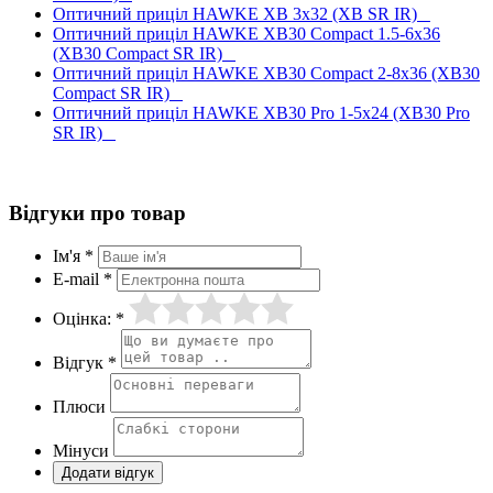
Оптичний приціл HAWKE XB 3x32 (XB SR IR)
Оптичний приціл HAWKE XB30 Compact 1.5-6x36
(XB30 Compact SR IR)
Оптичний приціл HAWKE XB30 Compact 2-8x36 (XB30
Compact SR IR)
Оптичний приціл HAWKE XB30 Pro 1-5x24 (XB30 Pro
SR IR)
Відгуки про товар
Ім'я *
E-mail *
Оцінка: *
Відгук *
Плюси
Мінуси