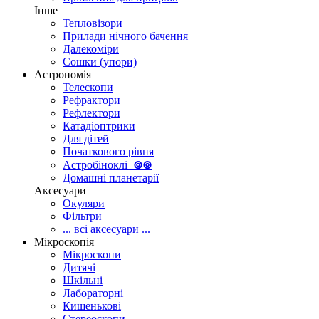
Інше
Тепловізори
Прилади нічного бачення
Далекоміри
Сошки (упори)
Астрономія
Телескопи
Рефрактори
Рефлектори
Катадіоптрики
Для дітей
Початкового рівня
Астробіноклі
⊚
⊚
Домашні планетарії
Аксесуари
Окуляри
Фільтри
... всі аксесуари ...
Мікроскопія
Мікроскопи
Дитячі
Шкільні
Лабораторні
Кишенькові
Стереоскопи