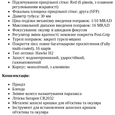
Підсвічування прицільної сітки: Red (6 рівнів, з плавним
регулюванням яскравості)
Фокальна площина прицільної сітки: друга (SFP)
Діаметр тубуса: 30 мм
Ціна поділки механізму введення поправок: 1/10 MRAD
Максимальний діапазон введення поправок: 16 MRAD
Фокусування: окуляр зі швидким фокусом
Регулятор зміни кратності: нековзне покриття Posi-Grip
Турелі поправок: закриті турелі-мішені
Покриття лінз: повне багатошарове просвітлення (Fully
multi-coated), 16 шарів
Тип оптики: Hawke H2
Захист: водонепроникний, ударостійкий,
газонаповнений
Корпус: монолітний, з алюмінію
Комплектація:
Приціл
Бленда
Знімне колесо налаштування паралакса
Літієва батарея CR2032
Металеві захисні кришки для об'єктива та окуляра
Інструмент для встановлення захисних кришок
об'єктива та окуляра