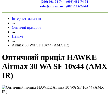
(096) 601-74-74
(093) 482-74-74
sales@oz.com.ua
(066) 187-74-74
Інтернет-магазин
→
Оптичні приціли
→
Hawke
→
Airmax 30 WA SF 10x44 (AMX IR)
Оптичний приціл HAWKE
Airmax 30 WA SF 10x44 (AMX
IR)