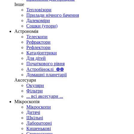
Інше
Тепловізори
Прилади нічного бачення
Далекоміри
Сошки (упори)
Астрономія
Телескопи
Рефрактори
Рефлектори
Катадіоптрики
Для дітей
Початкового рівня
Астробіноклі
⊚
⊚
Домашні планетарії
Аксесуари
Окуляри
Фільтри
... всі аксесуари ...
Мікроскопія
Мікроскопи
Дитячі
Шкільні
Лабораторні
Кишенькові
Стереоскопи