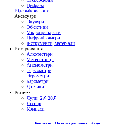
Цифрові
Відеомікроскопи
Аксесуари
Окуляри
Об'єктиви
Мікропрепарати
Цифрові камери
Інструменти, матеріали
Вимірювання
Алкотестери
Метеостанції
Анемометри
Термометри,
гігрометри
Барометри
Датчики
Різне
⋯
Лупи 2✗-20✗
Ліхтарі
Компаси
Контакти
Оплата і доставка
Акції