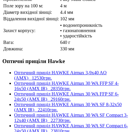
Поле зору на 100 м:
4 м
Діаметр вихідної зіниці:
4.4 мм
Віддалення вихідної зіниці:
102 мм
• водонепроникність
Захист корпусу:
• газонаповнення
• ударостійкість
Вага:
640 г
Довжина:
330 мм
Оптичні приціли Hawke
Оптичний приціл HAWKE Airmax 3-9x40 AO
(AMX)
12530грн.
Оптичний приціл HAWKE Airmax 30 WA FFP SF 4-
16x50 (AMX IR)
28350грн.
Оптичний приціл HAWKE Airmax 30 WA FFP SF 6-
24x50 (AMX IR)
29160грн.
Оптичний приціл HAWKE Airmax 30 WA SF 8-32x50
(AMX IR)
22410грн.
Оптичний приціл HAWKE Airmax 30 WA SF Compact 3-
12x40 (AMX IR)
22730грн.
Оптичний приціл HAWKE Airmax 30 WA SF Compact 6-
24x50 (AMX IR)
23810грн.