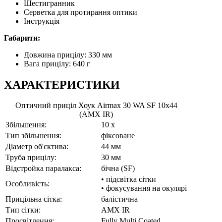
Шестигранник
Серветка для протирання оптики
Інструкція
Габарити:
Довжина прицілу: 330 мм
Вага прицілу: 640 г
ХАРАКТЕРИСТИКИ
Оптичний приціл Хоук Airmax 30 WA SF 10x44
(AMX IR)
Збільшення:
10 x
Тип збільшення:
фіксоване
Діаметр об'єктива:
44 мм
Труба прицілу:
30 мм
Відстройка паралакса:
бічна (SF)
• підсвітка сітки
Особливість:
• фокусування на окулярі
Прицільна сітка:
балістична
Тип сітки:
AMX IR
Просвітлення:
Fully Multi Coated