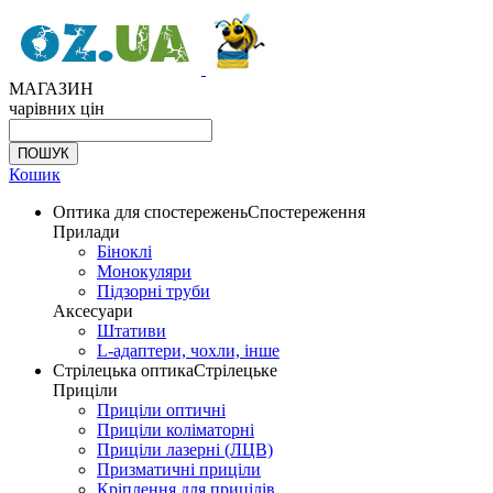
МАГАЗИН
чарівних цін
Кошик
Оптика для спостережень
Спостереження
Прилади
Біноклі
Монокуляри
Підзорні труби
Аксесуари
Штативи
L-адаптери, чохли, інше
Стрілецька оптика
Стрілецьке
Приціли
Приціли оптичні
Приціли коліматорні
Приціли лазерні (ЛЦВ)
Призматичні приціли
Кріплення для прицілів