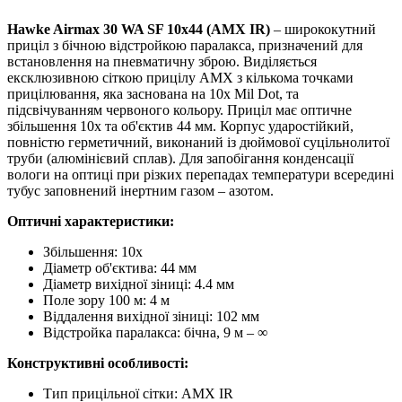
Hawke Airmax 30 WA SF 10x44 (AMX IR)
– ширококутний
приціл з бічною відстройкою паралакса, призначений для
встановлення на пневматичну зброю. Виділяється
ексклюзивною сіткою прицілу AMX з кількома точками
прицілювання, яка заснована на 10x Mil Dot, та
підсвічуванням червоного кольору. Приціл має оптичне
збільшення 10х та об'єктив 44 мм. Корпус ударостійкий,
повністю герметичний, виконаний із дюймової суцільнолитої
труби (алюмінієвий сплав). Для запобігання конденсації
вологи на оптиці при різких перепадах температури всередині
тубус заповнений інертним газом – азотом.
Оптичні характеристики:
Збільшення: 10x
Діаметр об'єктива: 44 мм
Діаметр вихідної зіниці: 4.4 мм
Поле зору 100 м: 4 м
Віддалення вихідної зіниці: 102 мм
Відстройка паралакса: бічна, 9 м – ∞
Конструктивні особливості:
Тип прицільної сітки: AMX IR